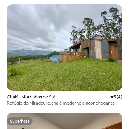
Chalé ⋅ Morrinhos do Sul
5 de uma 
5 (4)
Refúgio do Miradouro,chalé moderno e aconchegante
Superhost
Superhost