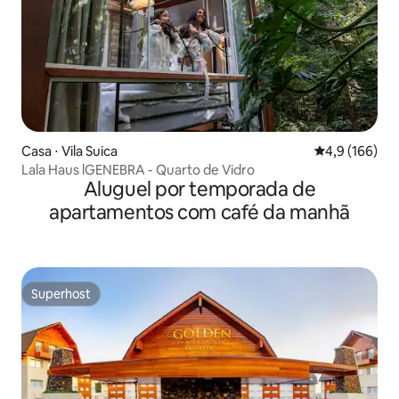
Casa ⋅ Vila Suica
4,9 de uma av
4,9 (166)
Lala Haus lGENEBRA - Quarto de Vidro
Aluguel por temporada de
apartamentos com café da manhã
Superhost
Superhost