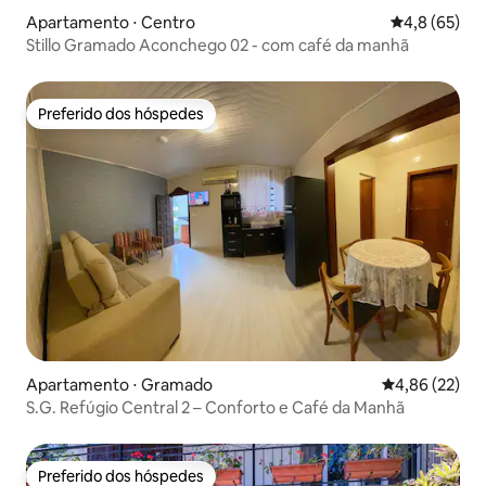
Apartamento ⋅ Centro
4,8 de uma a
4,8 (65)
Stillo Gramado Aconchego 02 - com café da manhã
Preferido dos hóspedes
Preferido dos hóspedes
Apartamento ⋅ Gramado
4,86 de uma a
4,86 (22)
S.G. Refúgio Central 2 – Conforto e Café da Manhã
Preferido dos hóspedes
Preferido dos hóspedes