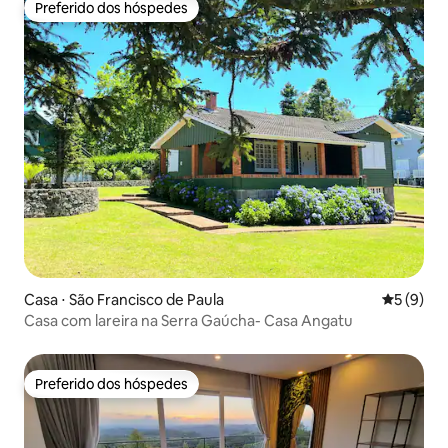
Preferido dos hóspedes
Preferido dos hóspedes
Casa ⋅ São Francisco de Paula
5 de uma 
5 (9)
Casa com lareira na Serra Gaúcha- Casa Angatu
Preferido dos hóspedes
Preferido dos hóspedes