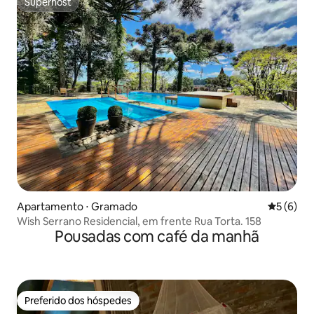
Superhost
Superhost
Apartamento ⋅ Gramado
5 de uma 
5 (6)
Wish Serrano Residencial, em frente Rua Torta. 158
Pousadas com café da manhã
Preferido dos hóspedes
Preferido dos hóspedes