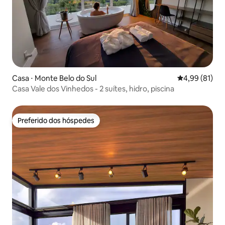
Casa ⋅ Monte Belo do Sul
4,99 de uma a
4,99 (81)
Casa Vale dos Vinhedos - 2 suítes, hidro, piscina
Preferido dos hóspedes
Preferido dos hóspedes