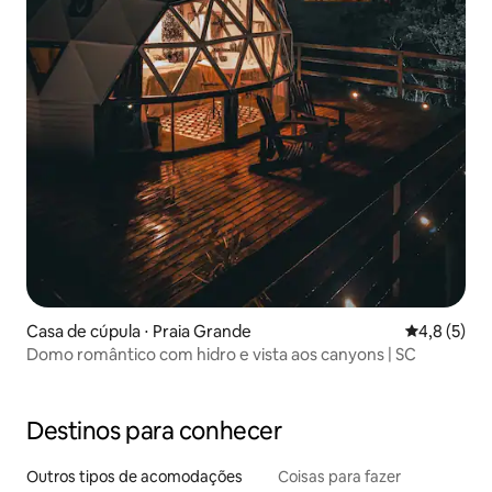
Casa de cúpula ⋅ Praia Grande
4,8 de uma 
4,8 (5)
Domo romântico com hidro e vista aos canyons | SC
Destinos para conhecer
Outros tipos de acomodações
Coisas para fazer