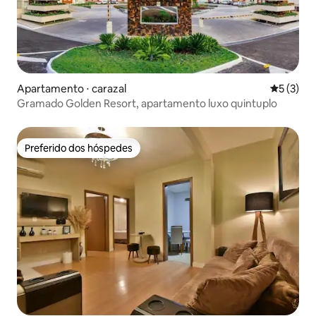
Apartamento ⋅ carazal
5 de uma 
5 (3)
Gramado Golden Resort, apartamento luxo quintuplo
Preferido dos hóspedes
Preferido dos hóspedes