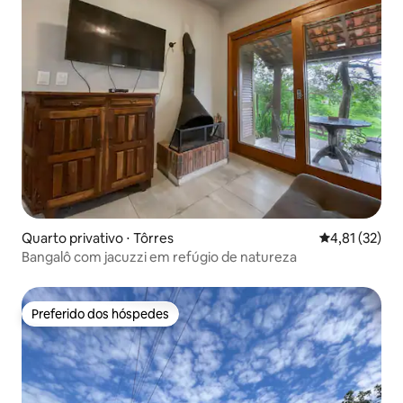
Quarto privativo ⋅ Tôrres
4,81 de uma a
4,81 (32)
Bangalô com jacuzzi em refúgio de natureza
Preferido dos hóspedes
Preferido dos hóspedes