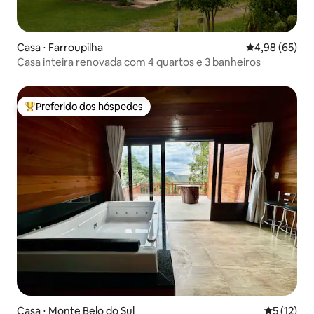
Casa ⋅ Farroupilha
4,98 de uma a
4,98 (65)
Casa inteira renovada com 4 quartos e 3 banheiros
Preferido dos hóspedes
Entre os melhores preferidos dos hóspedes
Casa ⋅ Monte Belo do Sul
5 de uma a
5 (12)