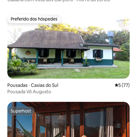
Preferido dos hóspedes
Preferido dos hóspedes
Pousadas ⋅ Caxias do Sul
5 de uma a
5 (77)
Pousada Vô Augusto
Superhost
Superhost