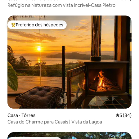
Refúgio na Natureza com vista incrível-Casa Pietro
Preferido dos hóspedes
Entre os melhores preferidos dos hóspedes
Casa ⋅ Tôrres
5 de uma a
5 (84)
Casa de Charme para Casais | Vista da Lagoa