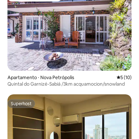
Apartamento ⋅ Nova Petrópolis
5 de uma a
5 (10)
Quintal do Garnizé-Sabiá /3km acquamocion/snowland
Superhost
Superhost