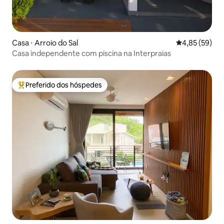
Casa ⋅ Arroio do Sal
4,85 de uma a
4,85 (59)
Casa independente com piscina na Interpraias
Preferido dos hóspedes
Entre os melhores preferidos dos hóspedes