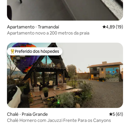
Apartamento ⋅ Tramandaí
4,89 de uma a
4,89 (19)
Apartamento novo a 200 metros da praia
Preferido dos hóspedes
Entre os melhores preferidos dos hóspedes
Chalé ⋅ Praia Grande
5 de uma a
5 (61)
Chalé Hornero com Jacuzzi Frente Para os Canyons