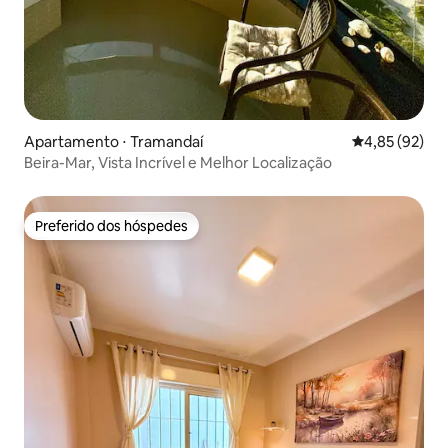
Apartamento ⋅ Tramandaí
4,85 de uma a
4,85 (92)
Beira-Mar, Vista Incrível e Melhor Localização
Preferido dos hóspedes
Preferido dos hóspedes