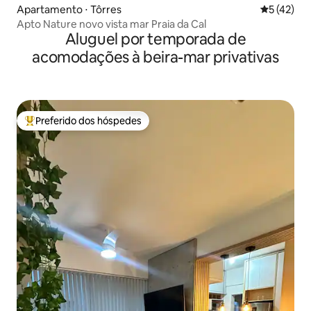
Apartamento ⋅ Tôrres
5 de uma a
5 (42)
Apto Nature novo vista mar Praia da Cal
Aluguel por temporada de
acomodações à beira-mar privativas
Preferido dos hóspedes
Entre os melhores preferidos dos hóspedes