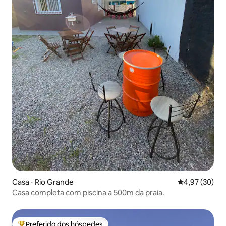
Casa ⋅ Rio Grande
4,97 de uma a
4,97 (30)
Casa completa com piscina a 500m da praia.
Preferido dos hóspedes