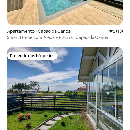
Apartamento ⋅ Capão da Canoa
5 de uma a
5 (13)
Smart Home com Alexa + Piscina | Capão da Canoa
Preferido dos hóspedes
Preferido dos hóspedes