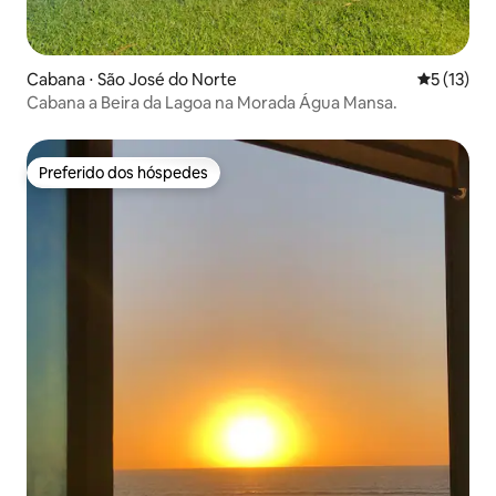
Cabana ⋅ São José do Norte
5 de uma a
5 (13)
Cabana a Beira da Lagoa na Morada Água Mansa.
Preferido dos hóspedes
Preferido dos hóspedes