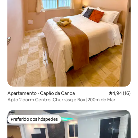
Apartamento ⋅ Capão da Canoa
4,94 de uma a
4,94 (16)
Apto 2 dorm Centro |Churrasq e Box |200m do Mar
Preferido dos hóspedes
Preferido dos hóspedes