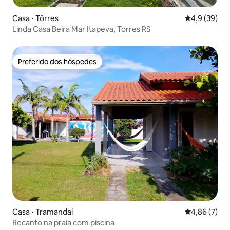
Casa ⋅ Tôrres
4,9 de uma a
4,9 (39)
Linda Casa Beira Mar Itapeva, Torres RS
Preferido dos hóspedes
Preferido dos hóspedes
Casa ⋅ Tramandaí
4,86 de uma 
4,86 (7)
Recanto na praia com piscina