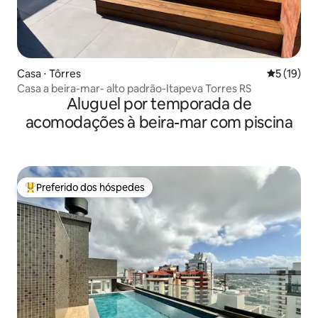
Casa ⋅ Tôrres
5 de uma a
5 (19)
Casa a beira-mar- alto padrão-Itapeva Torres RS
Aluguel por temporada de
acomodações à beira-mar com piscina
Preferido dos hóspedes
Entre os melhores preferidos dos hóspedes