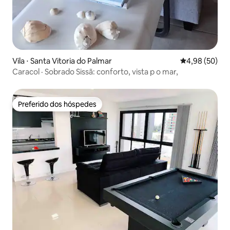
Vila ⋅ Santa Vitoria do Palmar
4,98 de uma a
4,98 (50)
Caracol · Sobrado Sissã: conforto, vista p o mar,
Preferido dos hóspedes
Preferido dos hóspedes