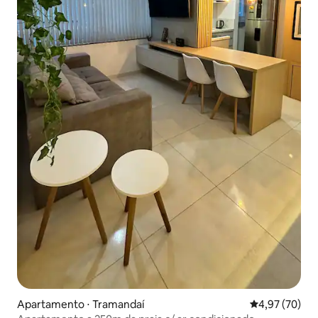
Apartamento ⋅ Tramandaí
4,97 de uma a
4,97 (70)