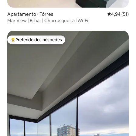
Apartamento ⋅ Tôrres
4,94 de uma a
4,94 (51)
Mar View | Bilhar | Churrasqueira l Wi-Fi
Preferido dos hóspedes
Entre os melhores preferidos dos hóspedes