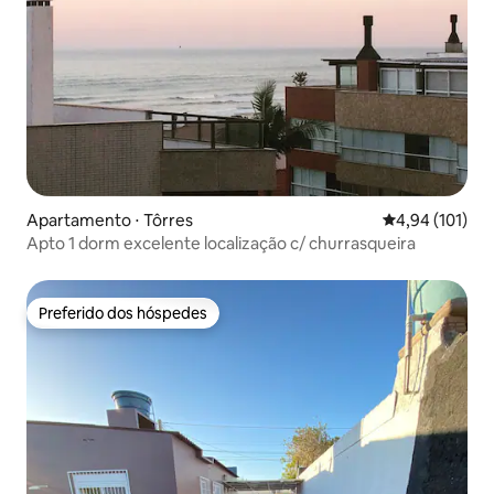
Apartamento ⋅ Tôrres
4,94 de uma av
4,94 (101)
Apto 1 dorm excelente localização c/ churrasqueira
Preferido dos hóspedes
Preferido dos hóspedes