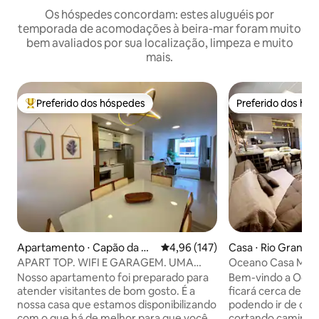
Os hóspedes concordam: estes aluguéis por
temporada de acomodações à beira-mar foram muito
bem avaliados por sua localização, limpeza e muito
mais.
Preferido dos hóspedes
Preferido dos hó
Entre os melhores preferidos dos hóspedes
Preferido dos hó
Apartamento ⋅ Capão da Ca
4,96 de uma avaliação média de 
4,96 (147)
Casa ⋅ Rio Grande
noa
APART TOP. WIFI E GARAGEM. UMA
Oceano Casa Mar 
QUADRA MAR E CENTRO
perto da Praia :)
Nosso apartamento foi preparado para
Bem-vindo a Ocea
atender visitantes de bom gosto. É a
ficará cerca de 30
nossa casa que estamos disponibilizando
podendo ir de carr
com o que há de melhor para que você
cortando caminho p