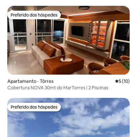
Preferido dos hóspedes
Preferido dos hóspedes
Apartamento ⋅ Tôrres
5 de uma a
5 (10)
Cobertura NOVA 30mt do MarTorres | 2 Piscinas
Preferido dos hóspedes
Preferido dos hóspedes