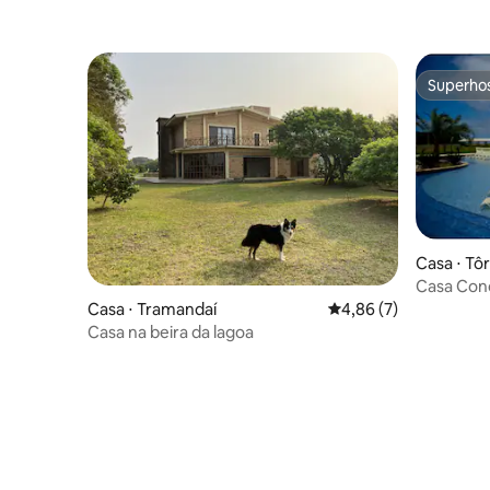
Superho
Superho
Casa ⋅ Tô
Casa Con
Casa ⋅ Tramandaí
4,86 de uma avaliação
4,86 (7)
Casa na beira da lagoa