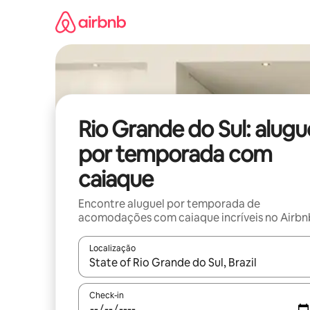
Pular
para
o
conteúdo
Rio Grande do Sul: alugu
por temporada com
caiaque
Encontre aluguel por temporada de
acomodações com caiaque incríveis no Airbn
Localização
Quando os resultados estiverem disponíveis, expl
Check-in