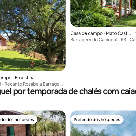
Casa de campo ⋅ Mato Castel
hano
Barragem do Capinguí - RS - Ca
Campo
média de 5, 98 avaliações
ampo ⋅ Ernestina
 - Recanto Rosabela Barragem
uel por temporada de chalés com cai
ina
rido dos hóspedes
Preferido dos hóspedes
 melhores preferidos dos hóspedes
Preferido dos hóspedes