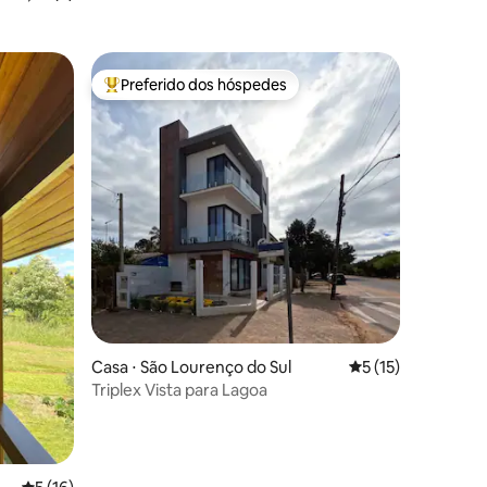
Preferido dos hóspedes
Entre os melhores preferidos dos hóspedes
ções
Casa ⋅ São Lourenço do Sul
5 de uma avaliação
5 (15)
Triplex Vista para Lagoa