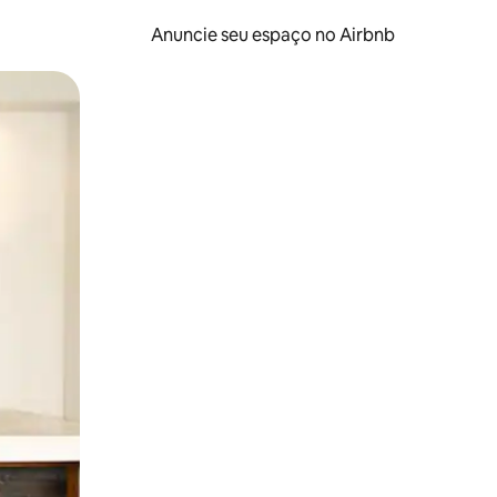
Anuncie seu espaço no Airbnb
 deslizando o dedo na tela.