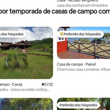
Casa ⋅ Nicolau Vergueiro
casa dos sonhos em Ernestina
 por temporada de casas de campo com
o dos hóspedes
Preferido dos hóspedes
o dos hóspedes
Entre os melhores preferidos d
Casa de campo ⋅ Painel
Charmosa casa container Altos
 média de 5, 6 avaliações
ampo ⋅ Caraá
5 de uma avaliação média de 5, 12 avalia
5 (12)
dra - única no estilo rústica
Preferido dos hóspedes
Preferido dos hóspedes