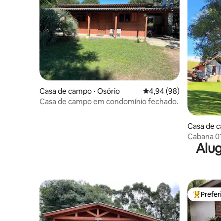
Casa de campo ⋅ Osório
4,94 de uma avaliação 
4,94 (98)
Casa de campo em condomínio fechado.
Casa de c
Cabana 01
Alug
de Ernest
Prefe
Entre os