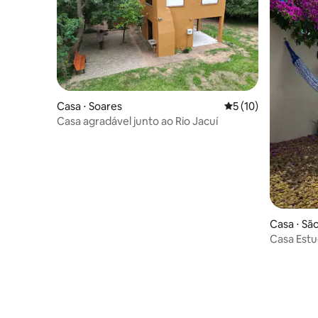
Casa ⋅ Soares
5 de uma avaliação 
5 (10)
Casa agradável junto ao Rio Jacuí
Casa ⋅ Sã
Casa Estu
da praia