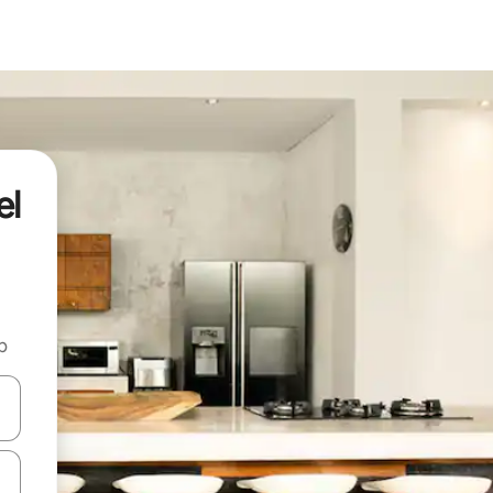
el
b
ore-os usando as seta para cima e para baixo do teclado ou tocando e