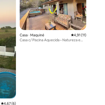
Casa ⋅ Maquiné
4,91 de uma avaliação
4,91 (11)
Casa c/ Piscina Aquecida • Natureza e
Descanso
ções
4,67 de uma avaliação média de 5, 6 avaliações
4,67 (6)