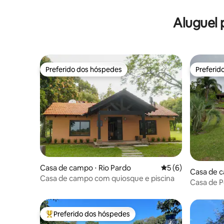
Aluguel
Preferido dos hóspedes
Preferid
Preferido dos hóspedes
Preferid
Casa de campo ⋅ Rio Pardo
5 de uma avaliação
5 (6)
Casa de c
Casa de campo com quiosque e piscina
Casa de Pe
italiana
Preferido dos hóspedes
Entre os melhores preferidos dos hóspedes