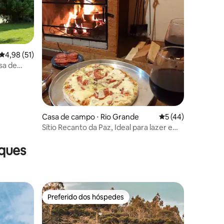
4,98 de uma avaliação média de 5, 51 avaliações
4,98 (51)
sa de
Casa de campo ⋅ Rio Grande
5 de uma avaliação
5 (44)
Sítio Recanto da Paz, Ideal para lazer e
descanso.
aques
Preferido dos hóspedes
Preferido dos hóspedes