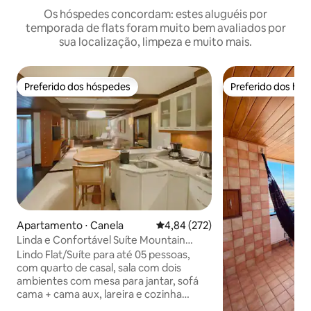
Os hóspedes concordam: estes aluguéis por
temporada de flats foram muito bem avaliados por
sua localização, limpeza e muito mais.
Preferido dos hóspedes
Preferido dos hó
Preferido dos hóspedes
Preferido dos hó
Apartamento ⋅ Canela
4,84 de uma avaliação média de 
4,84 (272)
Linda e Confortável Suíte Mountain
Village
Lindo Flat/Suíte para até 05 pessoas,
com quarto de casal, sala com dois
ambientes com mesa para jantar, sofá
cama + cama aux, lareira e cozinha
completa. O banheiro possui ,