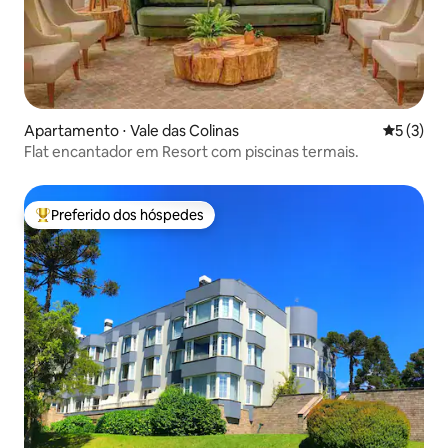
Apartamento ⋅ Vale das Colinas
5 de uma 
5 (3)
Flat encantador em Resort com piscinas termais.
Preferido dos hóspedes
Entre os melhores preferidos dos hóspedes