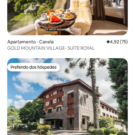
Apartamento ⋅ Canela
4,92 de uma a
4,92 (75)
GOLD MOUNTAIN VILLAGE- SUÍTE ROYAL
Preferido dos hóspedes
Preferido dos hóspedes