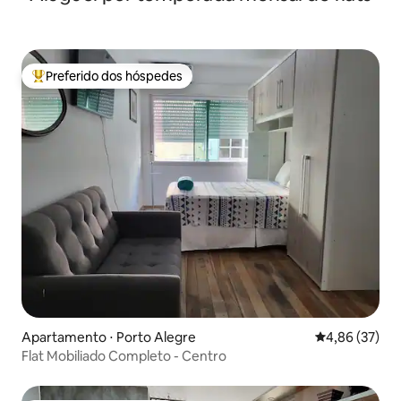
Preferido dos hóspedes
Entre os melhores preferidos dos hóspedes
Apartamento ⋅ Porto Alegre
4,86 de uma a
4,86 (37)
Flat Mobiliado Completo - Centro