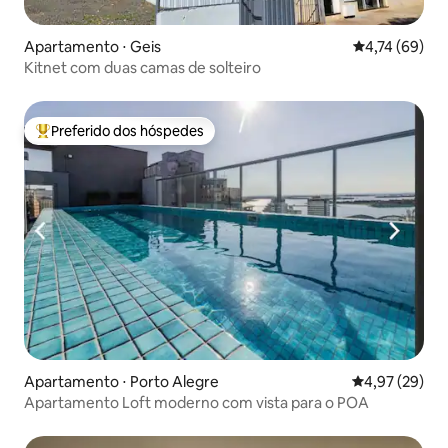
Apartamento ⋅ Geis
4,74 de uma a
4,74 (69)
Kitnet com duas camas de solteiro
Preferido dos hóspedes
Entre os melhores preferidos dos hóspedes
Apartamento ⋅ Porto Alegre
4,97 de uma a
4,97 (29)
Apartamento Loft moderno com vista para o POA