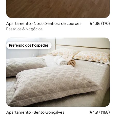
Apartamento ⋅ Nossa Senhora de Lourdes
4,86 de uma av
4,86 (170)
Passeios & Negócios
Preferido dos hóspedes
Preferido dos hóspedes
Apartamento ⋅ Bento Gonçalves
4,97 de uma av
4,97 (168)