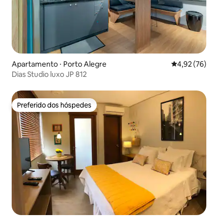
Apartamento ⋅ Porto Alegre
4,92 de uma a
4,92 (76)
Dias Studio luxo JP 812
Preferido dos hóspedes
Preferido dos hóspedes