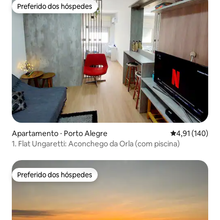
Preferido dos hóspedes
Preferido dos hóspedes
Apartamento ⋅ Porto Alegre
4,91 de uma av
4,91 (140)
1. Flat Ungaretti: Aconchego da Orla (com piscina)
Preferido dos hóspedes
Preferido dos hóspedes