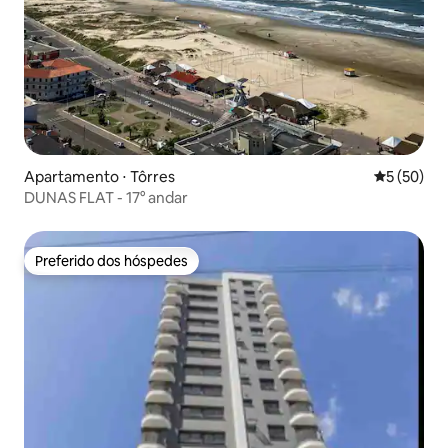
Apartamento ⋅ Tôrres
5 de uma a
5 (50)
DUNAS FLAT - 17° andar
Preferido dos hóspedes
Preferido dos hóspedes