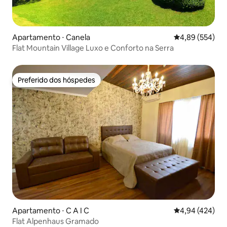
Apartamento ⋅ Canela
4,89 de uma ava
4,89 (554)
Flat Mountain Village Luxo e Conforto na Serra
Preferido dos hóspedes
Preferido dos hóspedes
Apartamento ⋅ C A I C
4,94 de uma av
4,94 (424)
Flat Alpenhaus Gramado