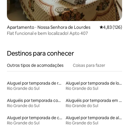
Apartamento ⋅ Nossa Senhora de Lourdes
4,83 de uma av
4,83 (126)
Flat funcional e bem localizado! Apto 407
Destinos para conhecer
Outros tipos de acomodações
Coisas para fazer
Aluguel por temporada de ranchos
Aluguel por temporada de lofts
Rio Grande do Sul
Rio Grande do Sul
Aluguéis por temporada com acesso ao lago
Aluguéis por temporada em acampamentos
Rio Grande do Sul
Rio Grande do Sul
Aluguel por temporada de casas na árvore
Aluguel por temporada de alojamentos ecológicos
Rio Grande do Sul
Rio Grande do Sul