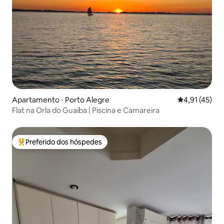
Apartamento ⋅ Porto Alegre
4,91 de uma a
4,91 (45)
Flat na Orla do Guaíba | Piscina e Camareira
Preferido dos hóspedes
Entre os melhores preferidos dos hóspedes