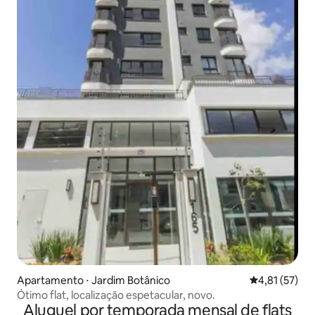
Apartamento ⋅ Jardim Botânico
4,81 de uma a
4,81 (57)
Ótimo flat, localização espetacular, novo.
Aluguel por temporada mensal de flats