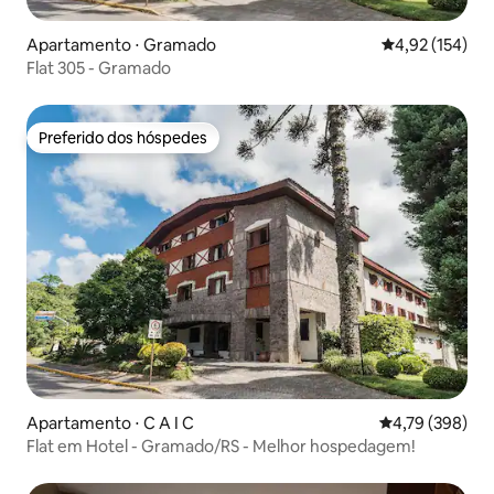
Apartamento ⋅ Gramado
4,92 de uma av
4,92 (154)
Flat 305 - Gramado
Preferido dos hóspedes
Preferido dos hóspedes
Apartamento ⋅ C A I C
4,79 de uma av
4,79 (398)
Flat em Hotel - Gramado/RS - Melhor hospedagem!