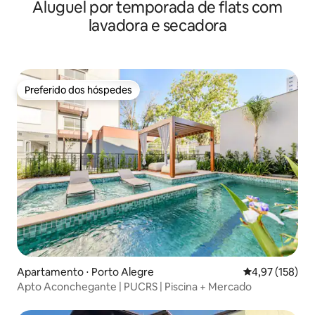
Aluguel por temporada de flats com
lavadora e secadora
Preferido dos hóspedes
Preferido dos hóspedes
Apartamento ⋅ Porto Alegre
4,97 de uma av
4,97 (158)
Apto Aconchegante | PUCRS | Piscina + Mercado