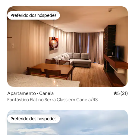
Preferido dos hóspedes
Preferido dos hóspedes
Apartamento ⋅ Canela
5 de uma a
5 (21)
Fantástico Flat no Serra Class em Canela/RS
Preferido dos hóspedes
Preferido dos hóspedes