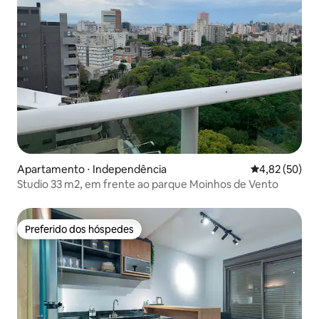
Apartamento ⋅ Independência
4,82 de uma a
4,82 (50)
Studio 33 m2, em frente ao parque Moinhos de Vento
Preferido dos hóspedes
Preferido dos hóspedes