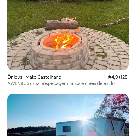
Ônibus ⋅ Mato Castelhano
4,9 de uma av
4,9 (125)
AWENBUS uma hospedagem única e cheia de estilo