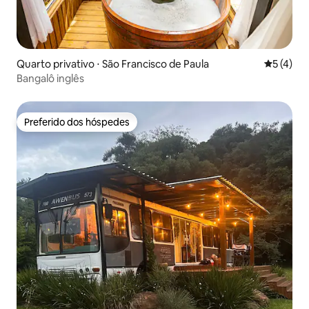
Quarto privativo ⋅ São Francisco de Paula
5 de uma 
5 (4)
Bangalô inglês
Preferido dos hóspedes
Preferido dos hóspedes