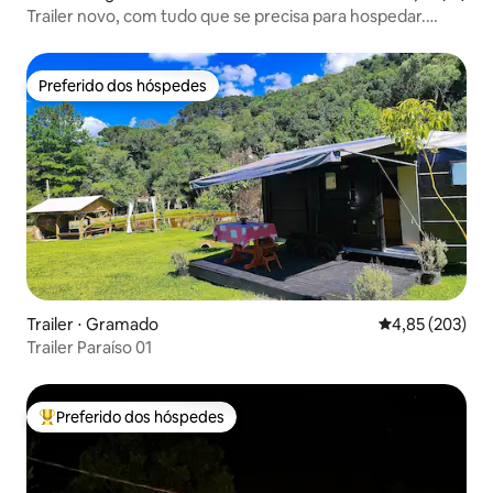
Trailer novo, com tudo que se precisa para hospedar.
Lugar tranquilo, com bela Vista.
Preferido dos hóspedes
Preferido dos hóspedes
Trailer ⋅ Gramado
4,85 de uma av
4,85 (203)
Trailer Paraíso 01
Preferido dos hóspedes
Entre os melhores preferidos dos hóspedes