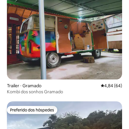
Trailer ⋅ Gramado
4,84 de uma av
4,84 (64)
Kombi dos sonhos Gramado
Preferido dos hóspedes
Preferido dos hóspedes