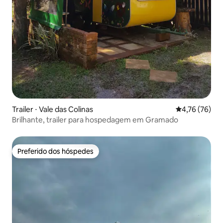
Trailer ⋅ Vale das Colinas
4,76 de uma a
4,76 (76)
Brilhante, trailer para hospedagem em Gramado
Preferido dos hóspedes
Preferido dos hóspedes