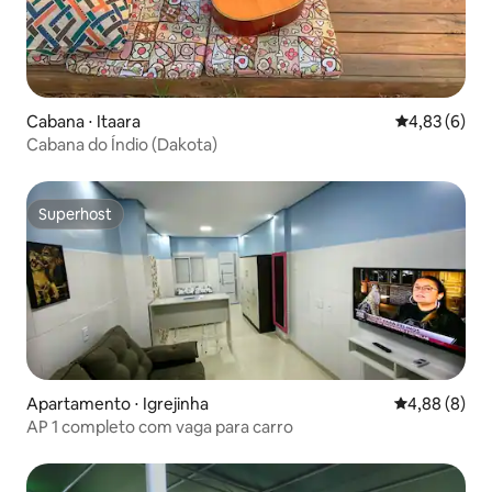
Cabana ⋅ Itaara
4,83 de uma 
4,83 (6)
Cabana do Índio (Dakota)
Superhost
Superhost
Apartamento ⋅ Igrejinha
4,88 de uma 
4,88 (8)
AP 1 completo com vaga para carro