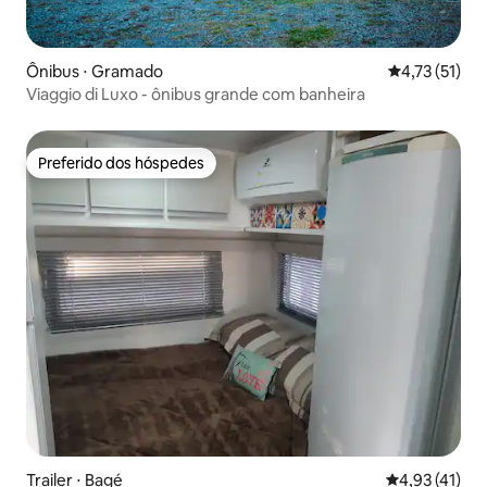
Ônibus ⋅ Gramado
4,73 de uma a
4,73 (51)
Viaggio di Luxo - ônibus grande com banheira
Preferido dos hóspedes
Preferido dos hóspedes
Trailer ⋅ Bagé
4,93 de uma a
4,93 (41)