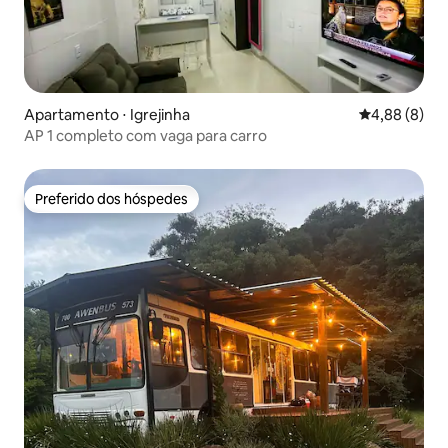
Apartamento ⋅ Igrejinha
4,88 de uma 
4,88 (8)
AP 1 completo com vaga para carro
Preferido dos hóspedes
Preferido dos hóspedes