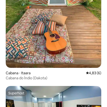
Cabana ⋅ Itaara
4,83 de uma 
4,83 (6)
Cabana do Índio (Dakota)
Superhost
Superhost