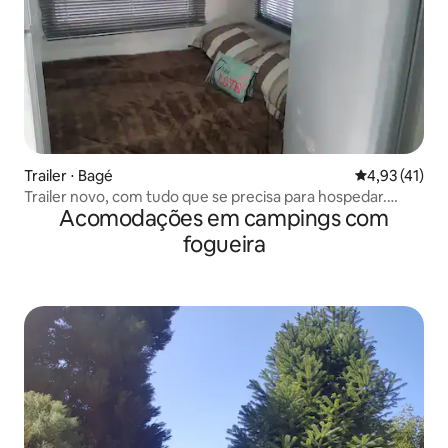
Trailer ⋅ Bagé
4,93 de uma a
4,93 (41)
Trailer novo, com tudo que se precisa para hospedar.
Acomodações em campings com
Lugar tranquilo, com bela Vista.
fogueira