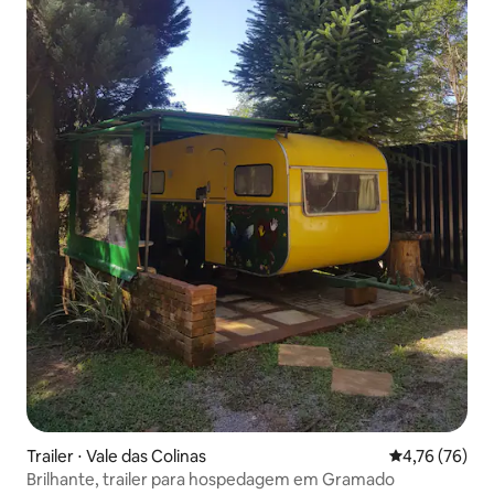
Trailer ⋅ Vale das Colinas
4,76 de uma a
4,76 (76)
Brilhante, trailer para hospedagem em Gramado