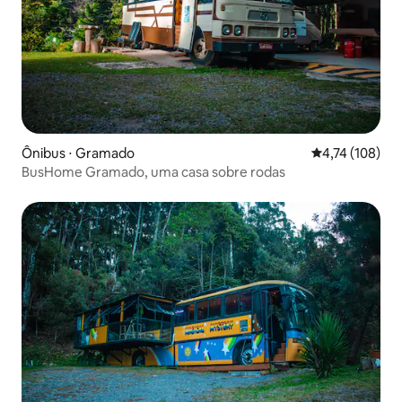
Ônibus ⋅ Gramado
4,74 de uma av
4,74 (108)
BusHome Gramado, uma casa sobre rodas