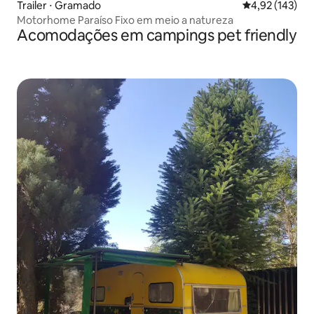
Trailer ⋅ Gramado
4,92 de uma av
4,92 (143)
Motorhome Paraíso Fixo em meio a natureza
Acomodações em campings pet friendly