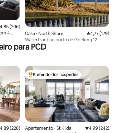
ções
,85 de uma avaliação média de 5, 206 avaliações
4,85 (206)
com 4
Casa ⋅ North Shore
4,77 de uma avaliação 
4,77 (179)
Waterfront no porto de Geelong 12
eiro para PCD
estadias Piscina ao lado de Avalon
Preferido dos hóspedes
Entre os melhores preferidos dos hóspedes
,89 de uma avaliação média de 5, 228 avaliações
4,89 (228)
Apartamento ⋅ St Kilda
4,99 de uma avaliação m
4,99 (242)
ções