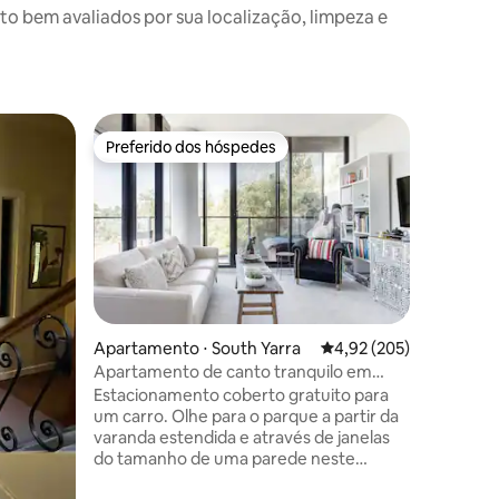
 bem avaliados por sua localização, limpeza e
Apartamen
Preferido dos hóspedes
Prefe
os hóspedes
Preferido dos hóspedes
Entre o
Design Li
Penguins
Oferta d
desconto 
apartamento 
gratuito 
Sinta a 
descolad
contempo
paredes 
ções
Apartamento ⋅ South Yarra
4,92 de uma avaliação 
4,92 (205)
verdadei
Apartamento de canto tranquilo em
inspirado
South Yarra
Estacionamento coberto gratuito para
simplesmente r
um carro. Olhe para o parque a partir da
4x4 ou u
varanda estendida e através de janelas
não cabe
do tamanho de uma parede neste
seguranç
apartamento cheio de luz e arejado. As
gratuito