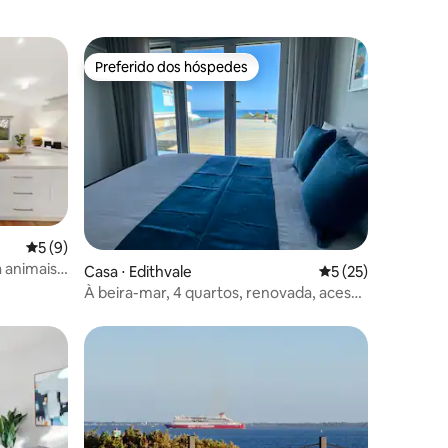
de ônibus
ades das
inutos a
Preferido dos hóspedes
Preferido dos hóspedes
heart),
ão os
 amantes
ções
5 de uma avaliação média de 5, 9 avaliações
5 (9)
a animais
Casa ⋅ Edithvale
5 de uma avaliação
5 (25)
À beira-mar, 4 quartos, renovada, acesso
à areia, vista de 180° para a baía