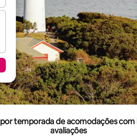
ore-os usando as seta para cima e para baixo do teclado ou tocando e
l por temporada de acomodações com
avaliações