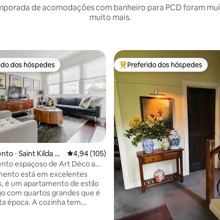
mporada de acomodações com banheiro para PCD foram muito
muito mais.
rido dos hóspedes
Preferido dos hóspedes
 melhores preferidos dos hóspedes
Entre os melhores preferidos d
édia de 5, 219 avaliações
to ⋅ Saint Kilda W
4,94 de uma avaliação média de 5, 105 avalia
4,94 (105)
nto espaçoso de Art Déco a
ssos da praia
mento está em excelentes
, é um apartamento de estilo
go com quartos grandes que é
ca. A cozinha tem
ésticos Miele e todos os