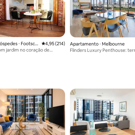
óspedes ⋅ Footscra
4,95 de uma avaliação média de 5, 214 avalia
4,95 (214)
Apartamento ⋅ Melbourne
om jardim no coração de
Flinders Luxury Penthouse: ter
y
vistas incríveis
média de 5, 39 avaliações