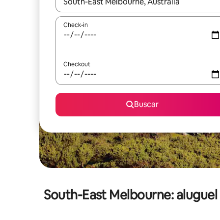
Quando os resultados estiverem disponíveis, expl
Check-in
Checkout
Buscar
South-East Melbourne: alugue