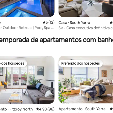
 média de 5, 3 avaliações
e
5 de uma avaliação média de 5, 12 avalia
5 (12)
Casa ⋅ South Yarra
4
r Outdoor Retreat | Pool, Spa &
Sia - Casa executiva definitiva 
quartos e estacionamento
temporada de apartamentos com banh
o dos hóspedes
Preferido dos hóspedes
o dos hóspedes
Preferido dos hóspedes
édia de 5, 188 avaliações
Apartamento ⋅ South Yarra
4
to ⋅ Fitzroy North
4,93 de uma avaliação média de 5, 96 avalia
4,93 (96)