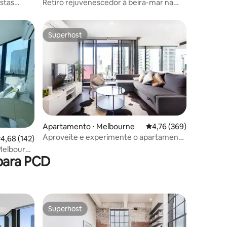
stas
Retiro rejuvenescedor à beira-mar na
vibrante St Kilda
Superhost
Superhost
ções
Apartamento ⋅ Melbourne
4,76 de uma avaliação 
4,76 (369)
Aproveite e experimente o apartamento
,68 de uma avaliação média de 5, 142 avaliações
4,68 (142)
Le City em Melbourne
Melbourne
para PCD
Superhost
Superhost