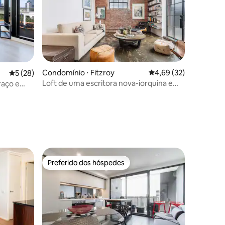
ções
Condomínio ⋅ Fitzroy
4,69 de uma avaliação
4,69 (32)
5 de uma avaliação média de 5, 28 avaliações
5 (28)
Loft de uma escritora nova-iorquina em
raço e
Fitzroy
Preferido dos hóspedes
Preferido dos hóspedes