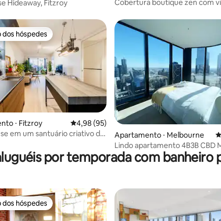
Cobertura boutique zen com vi
e Hideaway, Fitzroy
ininterruptas de 180 graus
o dos hóspedes
o dos hóspedes
to ⋅ Fitzroy
4,98 de uma avaliação média de 5, 95 avalia
4,98 (95)
média de 5, 99 avaliações
e em um santuário criativo de
Apartamento ⋅ Melbourne
4
o coração de Gertrude Street
Lindo apartamento 4B3B CBD 
aluguéis por temporada com banheiro 
Wi-Fi grátis
o dos hóspedes
o dos hóspedes