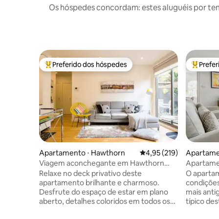
Os hóspedes concordam: estes aluguéis por te
Preferido dos hóspedes
Prefe
Entre os melhores preferidos dos hóspedes
Entre os
Apartamento ⋅ Hawthorn
4,95 de uma avaliação m
4,95 (219)
Apartamen
est
Viagem aconchegante em Hawthorn
Apartame
com terraço privativo
poucos pa
Relaxe no deck privativo deste
O aparta
apartamento brilhante e charmoso.
condições
Desfrute do espaço de estar em plano
mais anti
aberto, detalhes coloridos em todos os
típico desta épo
lugares e acesso ao pátio do jardim em
eletrodom