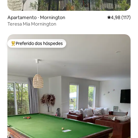
Apartamento ⋅ Mornington
4,98 de uma av
4,98 (117)
Teresa Mia Mornington
Preferido dos hóspedes
Entre os melhores preferidos dos hóspedes