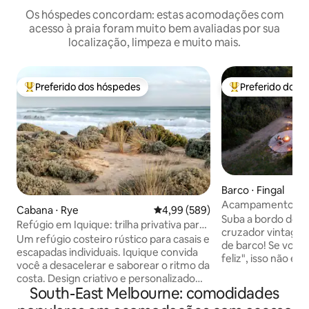
Os hóspedes concordam: estas acomodações com
acesso à praia foram muito bem avaliadas por sua
localização, limpeza e muito mais.
Preferido dos hóspedes
Preferido dos 
Entre os melhores preferidos dos hóspedes
Entre os melhore
Barco ⋅ Fingal
Acampamento pri
Cabana ⋅ Rye
4,99 de uma avaliação média de 5
4,99 (589)
perto de águas te
Suba a bordo do 
Refúgio em Iquique: trilha privativa para
cruzador vintag
a praia
Um refúgio costeiro rústico para casais e
de barco! Se você
escapadas individuais. Iquique convida
feliz", isso não é 
você a desacelerar e saborear o ritmo da
experiência única
costa. Design criativo e personalizado
descontraído entr
South-East Melbourne: comodidades
com móveis de madeira artesanais Uma
típico da Penínsul
cama king confortável, vestida com