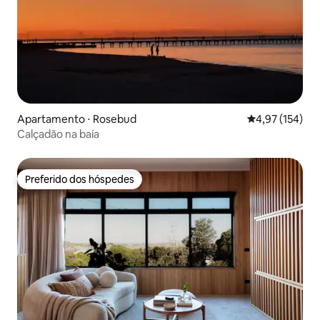
Apartamento ⋅ Rosebud
4,97 de uma av
4,97 (154)
Calçadão na baía
Preferido dos hóspedes
Preferido dos hóspedes