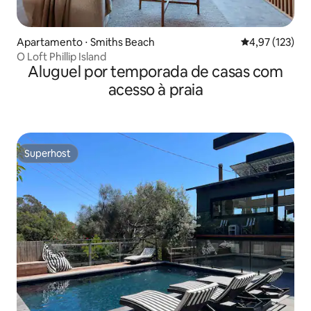
Apartamento ⋅ Smiths Beach
4,97 de uma av
4,97 (123)
O Loft Phillip Island
Aluguel por temporada de casas com
acesso à praia
Superhost
Superhost