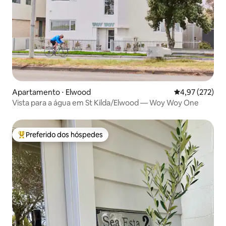
Apartamento ⋅ Elwood
4,97 de uma av
4,97 (272)
Vista para a água em St Kilda/Elwood — Woy Woy One
Preferido dos hóspedes
Entre os melhores preferidos dos hóspedes