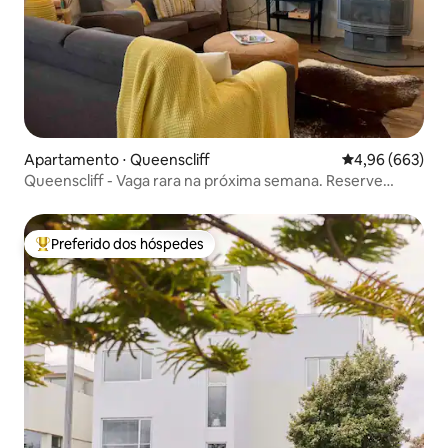
Apartamento ⋅ Queenscliff
4,96 de uma ava
4,96 (663)
Queenscliff - Vaga rara na próxima semana. Reserve
agora
Preferido dos hóspedes
Entre os melhores preferidos dos hóspedes