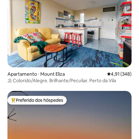
Apartamento ⋅ Mount Eliza
4,91 de uma av
4,91 (348)
⛱ Colorido/Alegre. Brilhante/Peculiar. Perto da Vila
Preferido dos hóspedes
Entre os melhores preferidos dos hóspedes