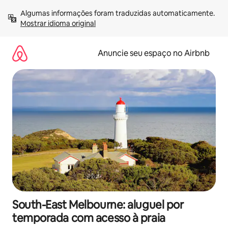
Pular
Algumas informações foram traduzidas automaticamente. 
para
Mostrar idioma original
o
conteúdo
Anuncie seu espaço no Airbnb
South-East Melbourne: aluguel por
temporada com acesso à praia