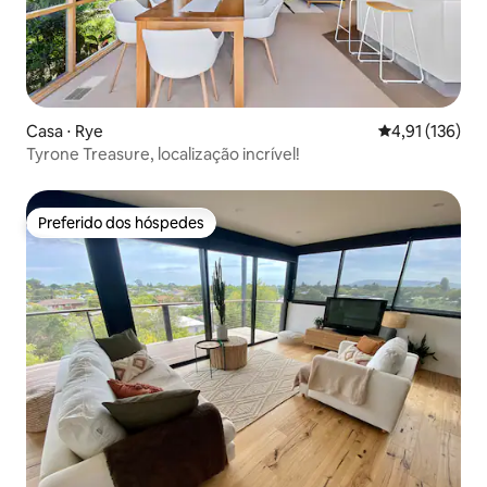
Casa ⋅ Rye
4,91 de uma av
4,91 (136)
Tyrone Treasure, localização incrível!
Preferido dos hóspedes
Preferido dos hóspedes