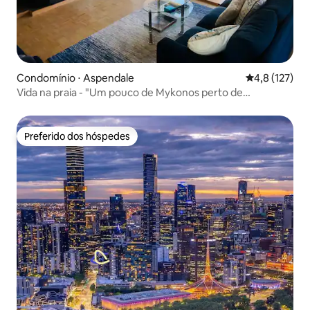
Condomínio ⋅ Aspendale
4,8 de uma av
4,8 (127)
Vida na praia - "Um pouco de Mykonos perto de
Mordialloc!"
Preferido dos hóspedes
Preferido dos hóspedes