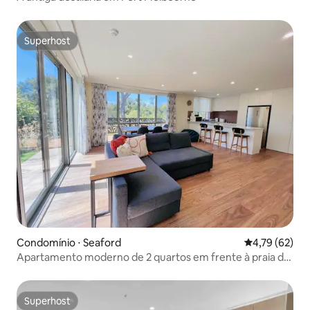
Superhost
Superhost
Condomínio ⋅ Seaford
4,79 de uma a
4,79 (62)
Apartamento moderno de 2 quartos em frente à praia de
areia branca e calma
Superhost
Superhost