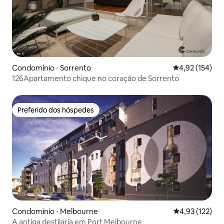
Condomínio ⋅ Sorrento
4,92 de uma av
4,92 (154)
126Apartamento chique no coração de Sorrento
Preferido dos hóspedes
Preferido dos hóspedes
Condomínio ⋅ Melbourne
4,93 de uma av
4,93 (122)
A antiga destilaria em Port Melbourne