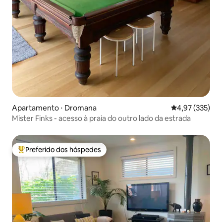
Apartamento ⋅ Dromana
4,97 de uma av
4,97 (335)
Mister Finks - acesso à praia do outro lado da estrada
Preferido dos hóspedes
Entre os melhores preferidos dos hóspedes