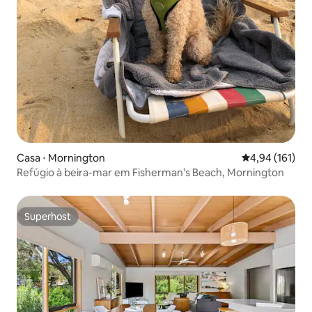
Casa ⋅ Mornington
4,94 de uma av
4,94 (161)
Refúgio à beira-mar em Fisherman's Beach, Mornington
Superhost
Superhost