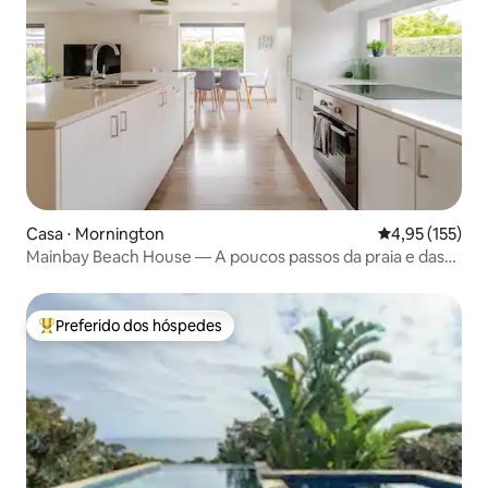
Casa ⋅ Mornington
4,95 de uma av
4,95 (155)
Mainbay Beach House — A poucos passos da praia e das
lojas
Preferido dos hóspedes
Entre os melhores preferidos dos hóspedes