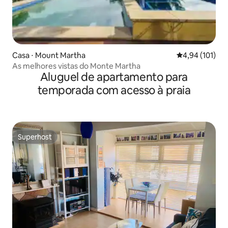
Casa ⋅ Mount Martha
4,94 de uma av
4,94 (101)
As melhores vistas do Monte Martha
Aluguel de apartamento para
temporada com acesso à praia
Superhost
Superhost