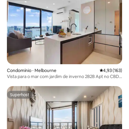
Condomínio ⋅ Melbourne
4,93 de uma av
4,93 (163)
Vista para o mar com jardim de inverno 2B2B Apt no CBD
central
Superhost
Superhost