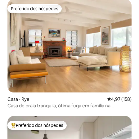
Preferido dos hóspedes
Preferido dos hóspedes
Casa ⋅ Rye
4,97 de uma av
4,97 (158)
Casa de praia tranquila, ótima fuga em família na
península
Preferido dos hóspedes
Entre os melhores preferidos dos hóspedes