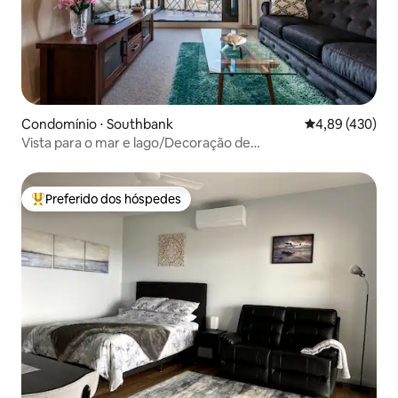
Condomínio ⋅ Southbank
4,89 de uma av
4,89 (430)
Vista para o mar e lago/Decoração de
luxo/Estacionamento gratuito e Wi-Fi
Preferido dos hóspedes
Entre os melhores preferidos dos hóspedes