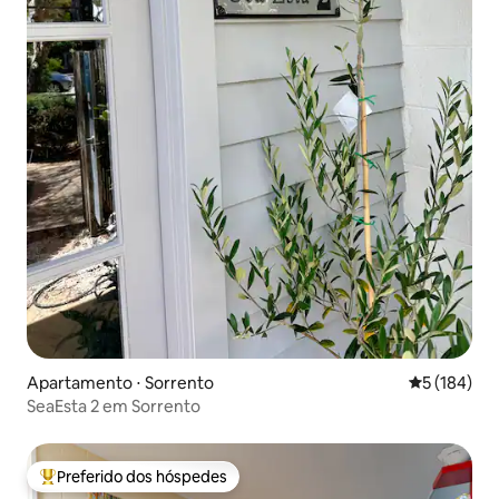
Apartamento ⋅ Sorrento
5 de uma av
5 (184)
SeaEsta 2 em Sorrento
Preferido dos hóspedes
Entre os melhores preferidos dos hóspedes