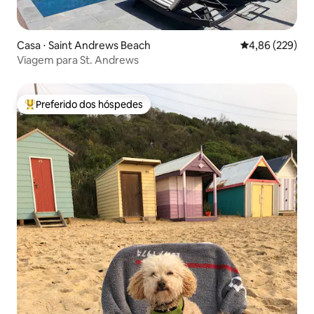
Casa ⋅ Saint Andrews Beach
4,86 de uma ava
4,86 (229)
Viagem para St. Andrews
Preferido dos hóspedes
Entre os melhores preferidos dos hóspedes