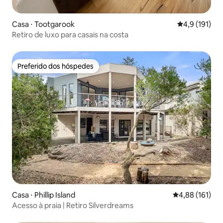
Casa ⋅ Tootgarook
4,9 de uma av
4,9 (191)
Retiro de luxo para casais na costa
Preferido dos hóspedes
Preferido dos hóspedes
Casa ⋅ Phillip Island
4,88 de uma av
4,88 (161)
Acesso à praia | Retiro Silverdreams