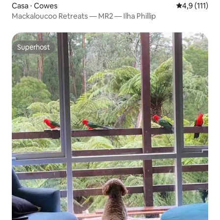
Casa ⋅ Cowes
4,9 de uma av
4,9 (111)
Mackaloucoo Retreats — MR2 — Ilha Phillip
Superhost
Superhost