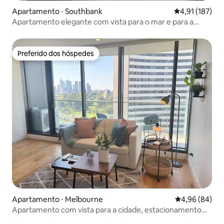
Apartamento ⋅ Southbank
4,91 de uma av
4,91 (187)
Apartamento elegante com vista para o mar e para a
cidade
Preferido dos hóspedes
Preferido dos hóspedes
Apartamento ⋅ Melbourne
4,96 de uma av
4,96 (84)
Apartamento com vista para a cidade, estacionamento
GRATUITO e metrô nas proximidades