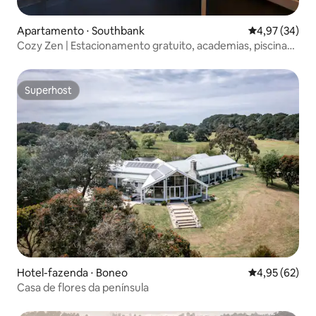
Apartamento ⋅ Southbank
4,97 de uma a
4,97 (34)
Cozy Zen | Estacionamento gratuito, academias, piscinas,
spa e sauna
Superhost
Superhost
Hotel-fazenda ⋅ Boneo
4,95 de uma a
4,95 (62)
Casa de flores da península