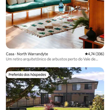
Casa ⋅ North Warrandyte
4,74 de uma av
4,74 (336)
Um retiro arquitetônico de arbustos perto do Vale de
Yarra
Preferido dos hóspedes
Preferido dos hóspedes