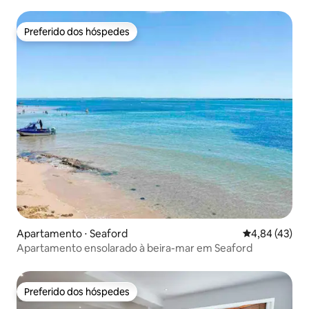
condicionado
Preferido dos hóspedes
Preferido dos hóspedes
Apartamento ⋅ Seaford
4,84 de uma a
4,84 (43)
Apartamento ensolarado à beira-mar em Seaford
Preferido dos hóspedes
Preferido dos hóspedes