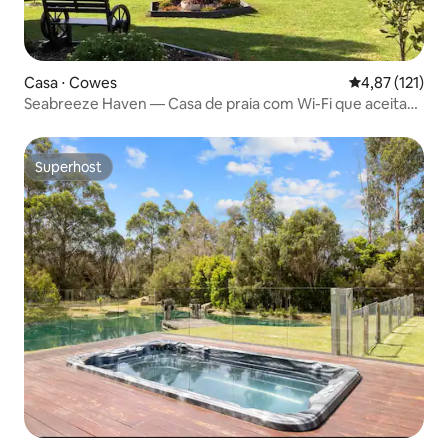
Casa ⋅ Cowes
4,87 de uma av
4,87 (121)
Seabreeze Haven — Casa de praia com Wi-Fi que aceita
animais de estimação
Superhost
Superhost