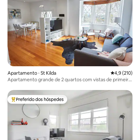
Apartamento ⋅ St Kilda
4,9 de uma av
4,9 (210)
Apartamento grande de 2 quartos com vistas de primeira
classe
Preferido dos hóspedes
Entre os melhores preferidos dos hóspedes