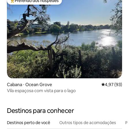
Preferido dos hóspedes
Entre os melhores preferidos dos hóspedes
Cabana ⋅ Ocean Grove
4,97 de uma a
4,97 (93)
Vila espaçosa com vista para o lago
Destinos para conhecer
Destinos perto de você
Outros tipos de acomodações
Pr