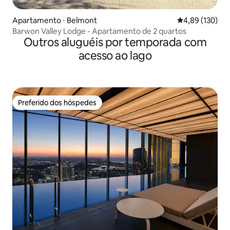
Apartamento ⋅ Belmont
4,89 de uma av
4,89 (130)
Barwon Valley Lodge - Apartamento de 2 quartos
Outros aluguéis por temporada com
acesso ao lago
Preferido dos hóspedes
Preferido dos hóspedes