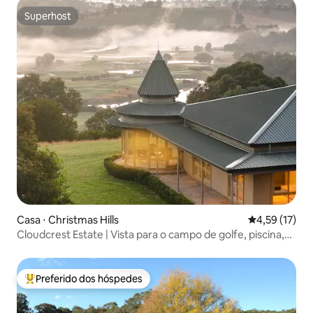
Superhost
Superhost
Casa ⋅ Christmas Hills
4,59 de uma a
4,59 (17)
Cloudcrest Estate | Vista para o campo de golfe, piscina,
tênis
Preferido dos hóspedes
Entre os melhores preferidos dos hóspedes