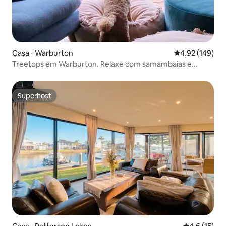
Casa ⋅ Warburton
4,92 de uma av
4,92 (149)
Treetops em Warburton. Relaxe com samambaias e
pássaros
Superhost
Superhost