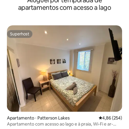
Aluguel por temporada de
apartamentos com acesso a lago
Superhost
Superhost
Apartamento ⋅ Patterson Lakes
4,86 de uma ava
4,86 (254)
Apartamento com acesso ao lago e à praia, Wi-Fi e ar-