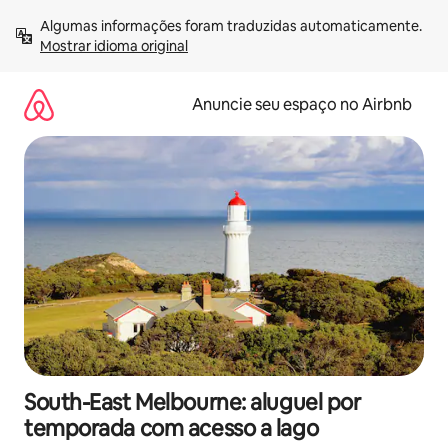
Pular
Algumas informações foram traduzidas automaticamente. 
para
Mostrar idioma original
o
conteúdo
Anuncie seu espaço no Airbnb
South-East Melbourne: aluguel por
temporada com acesso a lago