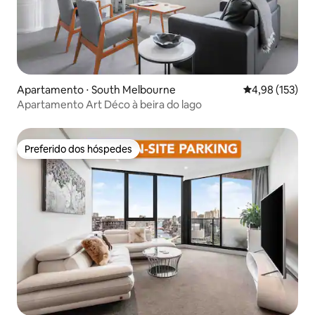
Apartamento ⋅ South Melbourne
4,98 de uma av
4,98 (153)
Apartamento Art Déco à beira do lago
Preferido dos hóspedes
Preferido dos hóspedes