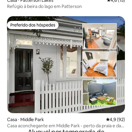
Casa ⋅ Patterson Lakes
4,6 de uma a
4,6 (15)
Refúgio à beira do lago em Patterson
Preferido dos hóspedes
Preferido dos hóspedes
Casa ⋅ Middle Park
4,9 de uma a
4,9 (92)
Casa aconchegante em Middle Park - perto da praia e da
cidade + sauna