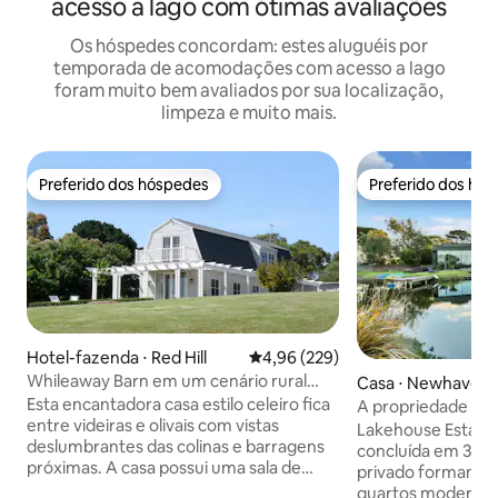
acesso a lago com ótimas avaliações
Os hóspedes concordam: estes aluguéis por
temporada de acomodações com acesso a lago
foram muito bem avaliados por sua localização,
limpeza e muito mais.
Preferido dos hóspedes
Preferido dos hó
Preferido dos hóspedes
Preferido dos hó
Hotel-fazenda ⋅ Red Hill
4,96 de uma avaliação média de 
4,96 (229)
Whileaway Barn em um cenário rural
Casa ⋅ Newhaven
idílico de Red Hill
Esta encantadora casa estilo celeiro fica
A propriedade Lak
entre videiras e olivais com vistas
acres com lago pr
Lakehouse Estate
deslumbrantes das colinas e barragens
concluída em 3 ac
próximas. A casa possui uma sala de
privado formando a
estar e jantar em plano aberto no andar
quartos modernos