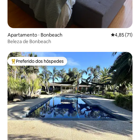
Apartamento ⋅ Bonbeach
4,85 de uma a
4,85 (71)
Beleza de Bonbeach
Preferido dos hóspedes
Entre os melhores preferidos dos hóspedes