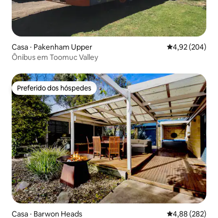
Casa ⋅ Pakenham Upper
4,92 de uma ava
4,92 (204)
Ônibus em Toomuc Valley
Preferido dos hóspedes
Preferido dos hóspedes
Casa ⋅ Barwon Heads
4,88 de uma ava
4,88 (282)