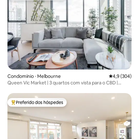
Condomínio ⋅ Melbourne
4,9 de uma av
4,9 (304)
Queen Vic Market | 3 quartos com vista para o CBD |
Piscina, spa, sauna
Preferido dos hóspedes
Entre os melhores preferidos dos hóspedes