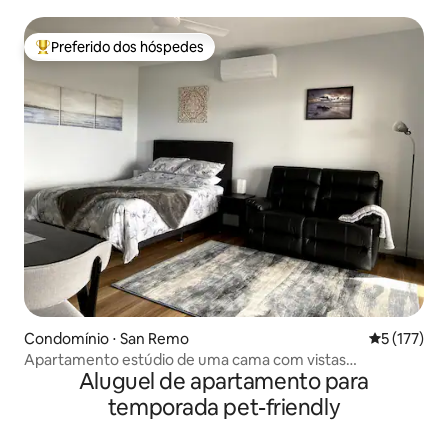
luxo/Estacionamento gratuito e Wi-Fi
Preferido dos hóspedes
Entre os melhores preferidos dos hóspedes
Condomínio ⋅ San Remo
5 de uma av
5 (177)
Apartamento estúdio de uma cama com vistas
Aluguel de apartamento para
fantásticas
temporada pet-friendly