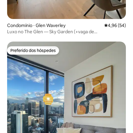
Condomínio ⋅ Glen Waverley
4,96 de uma a
4,96 (54)
Luxo no The Glen — Sky Garden (+vaga de
estacionamento gratuita)
Preferido dos hóspedes
Preferido dos hóspedes