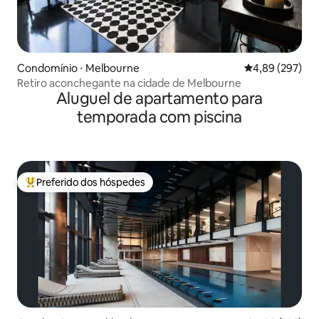
Condomínio ⋅ Melbourne
4,89 de uma ava
4,89 (297)
Retiro aconchegante na cidade de Melbourne
Aluguel de apartamento para
temporada com piscina
Preferido dos hóspedes
Entre os melhores preferidos dos hóspedes