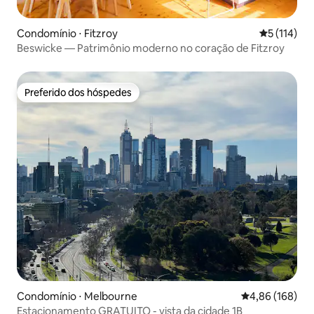
Condomínio ⋅ Fitzroy
5 de uma av
5 (114)
Beswicke — Patrimônio moderno no coração de Fitzroy
Preferido dos hóspedes
Preferido dos hóspedes
Condomínio ⋅ Melbourne
4,86 de uma av
4,86 (168)
Estacionamento GRATUITO - vista da cidade 1B