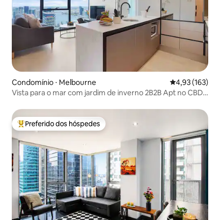
Condomínio ⋅ Melbourne
4,93 de uma av
4,93 (163)
Vista para o mar com jardim de inverno 2B2B Apt no CBD
central
Preferido dos hóspedes
Entre os melhores preferidos dos hóspedes