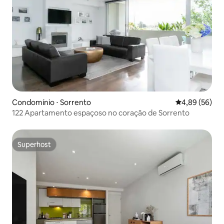
Condomínio ⋅ Sorrento
4,89 de uma a
4,89 (56)
122 Apartamento espaçoso no coração de Sorrento
Superhost
Superhost