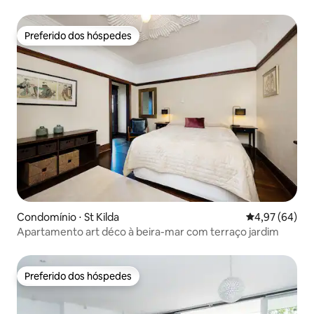
Preferido dos hóspedes
Preferido dos hóspedes
Condomínio ⋅ St Kilda
4,97 de uma a
4,97 (64)
Apartamento art déco à beira-mar com terraço jardim
Preferido dos hóspedes
Preferido dos hóspedes