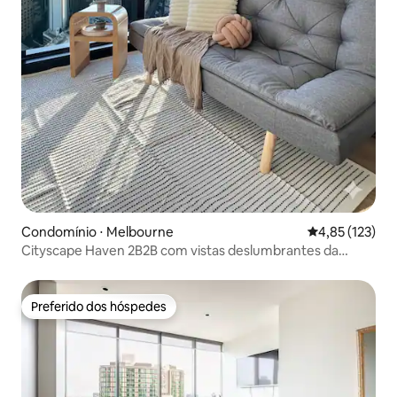
Condomínio ⋅ Melbourne
4,85 de uma av
4,85 (123)
Cityscape Haven 2B2B com vistas deslumbrantes da
cidade
Preferido dos hóspedes
Preferido dos hóspedes