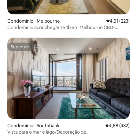
Condomínio ⋅ Melbourne
4,91 de uma av
4,91 (223)
Condomínio aconchegante 1b em Melbourne CBD-
Southern Cross stn
Superhost
Superhost
Condomínio ⋅ Southbank
4,88 de uma av
4,88 (432)
Vista para o mar e lago/Decoração de