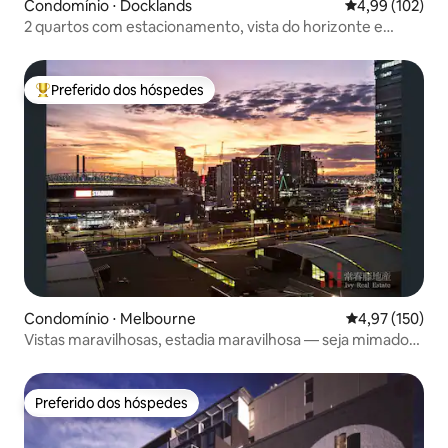
Condomínio ⋅ Docklands
4,99 de uma av
4,99 (102)
2 quartos com estacionamento, vista do horizonte e
perto do bonde gratuito | Perto do MCEC
Preferido dos hóspedes
Entre os melhores preferidos dos hóspedes
Condomínio ⋅ Melbourne
4,97 de uma av
4,97 (150)
Vistas maravilhosas, estadia maravilhosa — seja mimado
aqui
Preferido dos hóspedes
Preferido dos hóspedes