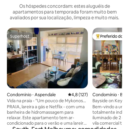
Os hóspedes concordam: estes aluguéis de
apartamentos para temporada foram muito bem
avaliados por sua localização, limpeza e muito mais.
Superhost
Preferido dos 
Superhost
Entre os melhore
Condomínio ⋅ Aspendale
4,8 de uma avaliação média de 
4,8 (127)
Condomínio ⋅ Bea
Vida na praia - "Um pouco de Mykonos
Bayside on Keys
perto de Mordialloc!"
PRAIA, lareira a gás e Netflix - com uma
Bem-vindo a um a
banheira de hidromassagem para
totalmente indep
relaxar. Este apartamento tem ar-
iluminado de 2 qu
condicionado para o verão e uma lareira
vila comercial tranq
a gás para o inverno. Cama queen size
hóspedes têm 2 ca