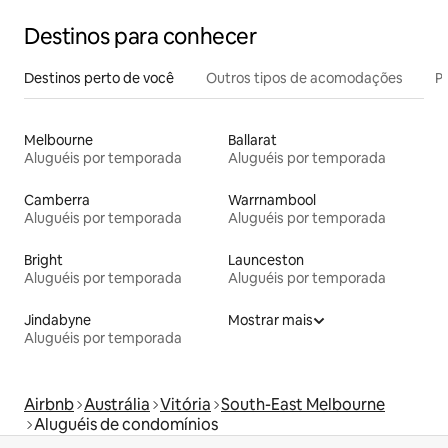
Destinos para conhecer
Destinos perto de você
Outros tipos de acomodações
Pr
Melbourne
Ballarat
Aluguéis por temporada
Aluguéis por temporada
Camberra
Warrnambool
Aluguéis por temporada
Aluguéis por temporada
Bright
Launceston
Aluguéis por temporada
Aluguéis por temporada
Jindabyne
Mostrar mais
Aluguéis por temporada
Airbnb
Austrália
Vitória
South-East Melbourne
Aluguéis de condomínios