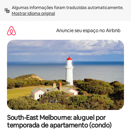
Pular
Algumas informações foram traduzidas automaticamente. 
para
Mostrar idioma original
o
conteúdo
Anuncie seu espaço no Airbnb
South-East Melbourne: aluguel por
temporada de apartamento (condo)