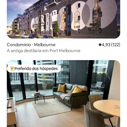
Condomínio ⋅ Melbourne
4,93 de uma av
4,93 (122)
A antiga destilaria em Port Melbourne
Preferido dos hóspedes
Entre os melhores preferidos dos hóspedes