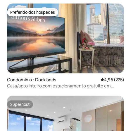
Preferido dos hóspedes
Preferido dos hóspedes
Condomínio ⋅ Docklands
4,96 de uma av
4,96 (225)
Casa/apto inteiro com estacionamento gratuito em
Docklands
Superhost
Superhost