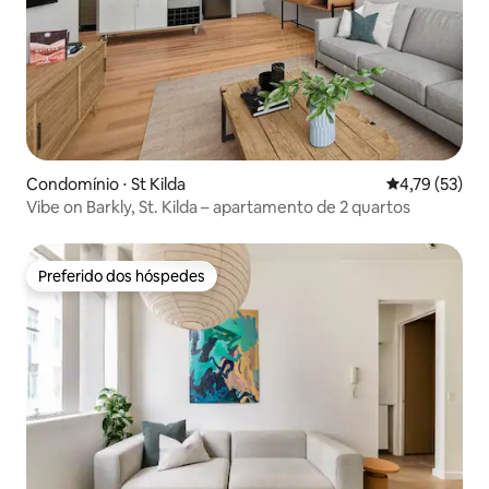
Condomínio ⋅ St Kilda
4,79 de uma a
4,79 (53)
Vibe on Barkly, St. Kilda – apartamento de 2 quartos
Preferido dos hóspedes
Preferido dos hóspedes