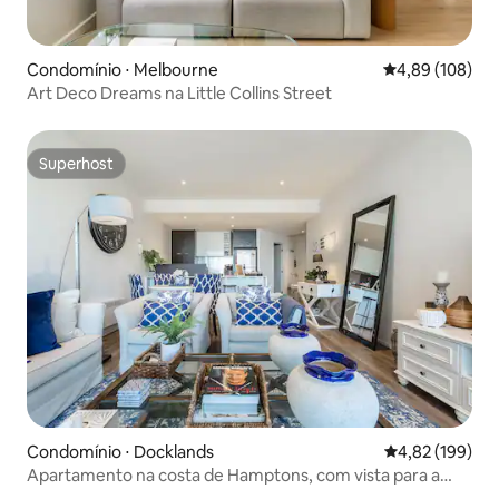
Condomínio ⋅ Melbourne
4,89 de uma av
4,89 (108)
Art Deco Dreams na Little Collins Street
Superhost
Superhost
Condomínio ⋅ Docklands
4,82 de uma av
4,82 (199)
Apartamento na costa de Hamptons, com vista para a
marina e a cidade