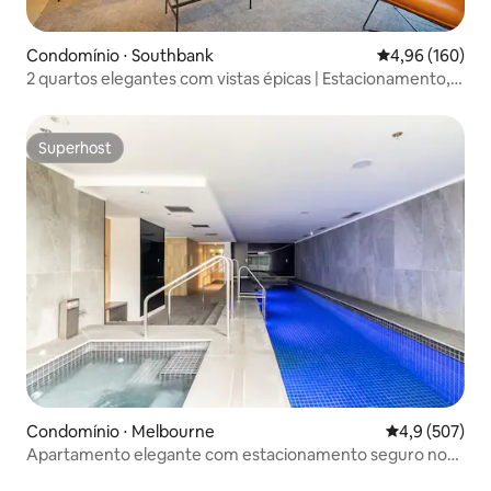
Condomínio ⋅ Southbank
4,96 de uma av
4,96 (160)
2 quartos elegantes com vistas épicas | Estacionamento,
piscina e academia
Superhost
Superhost
Condomínio ⋅ Melbourne
4,9 de uma av
4,9 (507)
Apartamento elegante com estacionamento seguro no
local