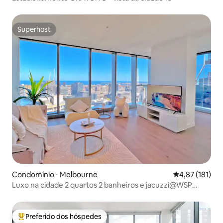
Superhost
Superhost
Condomínio ⋅ Melbourne
4,87 de uma av
4,87 (181)
Luxo na cidade 2 quartos 2 banheiros e jacuzzi@WSP
bonde gratuito
Preferido dos hóspedes
Entre os melhores preferidos dos hóspedes