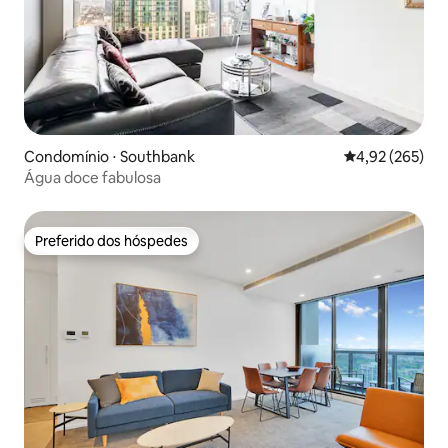
Condomínio ⋅ Southbank
4,92 de uma av
4,92 (265)
Água doce fabulosa
Preferido dos hóspedes
Preferido dos hóspedes