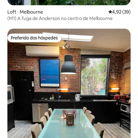
Loft ⋅ Melbourne
4,92 de uma a
4,92 (39)
(M1) A fuga de Anderson no centro de Melbourne
Preferido dos hóspedes
Preferido dos hóspedes