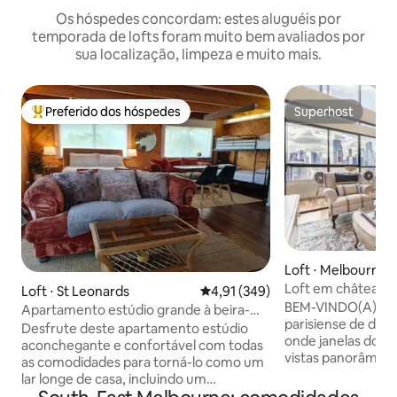
Os hóspedes concordam: estes aluguéis por
temporada de lofts foram muito bem avaliados por
sua localização, limpeza e muito mais.
Preferido dos hóspedes
Superhost
Entre os melhores preferidos dos hóspedes
Superhost
Loft ⋅ Melbourne
Loft em château p
Loft ⋅ St Leonards
4,91 de uma avaliação média de 
4,91 (349)
andares com vista
BEM-VINDO(A) À MON
Apartamento estúdio grande à beira-
parisiense de dois
mar
Desfrute deste apartamento estúdio
onde janelas do c
aconchegante e confortável com todas
vistas panorâmicas
as comodidades para torná-lo como um
altos fazem com
lar longe de casa, incluindo um
pareça cinematogr
carregador Tesla de Nível 2 ou