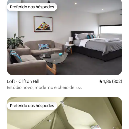
Preferido dos hóspedes
Preferido dos hóspedes
Loft ⋅ Clifton Hill
4,85 de uma av
4,85 (302)
Estúdio novo, moderno e cheio de luz.
Preferido dos hóspedes
Preferido dos hóspedes