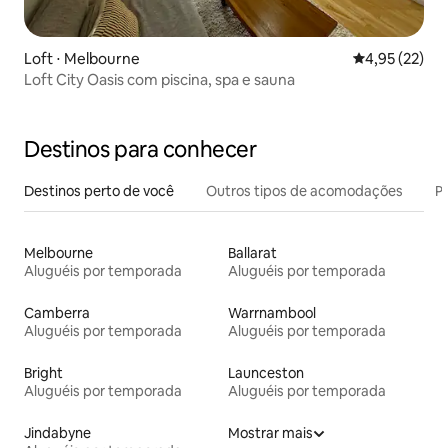
Loft ⋅ Melbourne
4,95 de uma a
4,95 (22)
Loft City Oasis com piscina, spa e sauna
Destinos para conhecer
Destinos perto de você
Outros tipos de acomodações
Pr
Melbourne
Ballarat
Aluguéis por temporada
Aluguéis por temporada
Camberra
Warrnambool
Aluguéis por temporada
Aluguéis por temporada
Bright
Launceston
Aluguéis por temporada
Aluguéis por temporada
Jindabyne
Mostrar mais