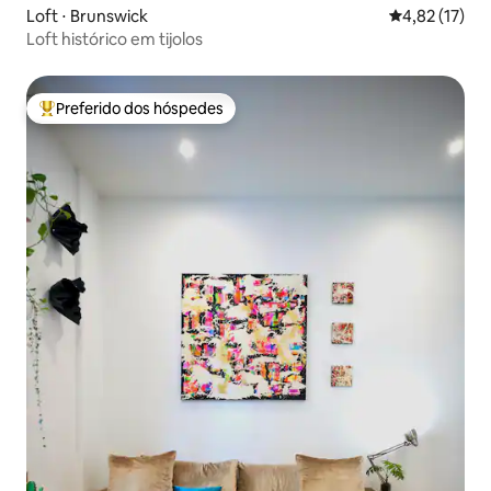
Loft ⋅ Brunswick
4,82 de uma a
4,82 (17)
Loft histórico em tijolos
Preferido dos hóspedes
Entre os melhores preferidos dos hóspedes