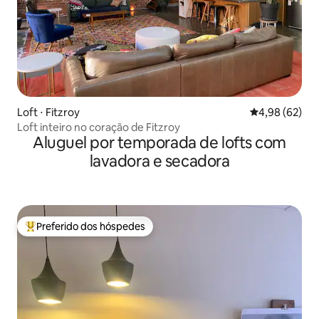
Loft ⋅ Fitzroy
4,98 de uma a
4,98 (62)
Loft inteiro no coração de Fitzroy
Aluguel por temporada de lofts com
lavadora e secadora
Preferido dos hóspedes
Entre os melhores preferidos dos hóspedes