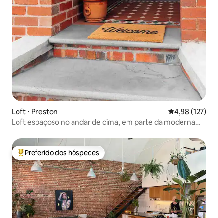
Loft ⋅ Preston
4,98 de uma av
4,98 (127)
Loft espaçoso no andar de cima, em parte da moderna
Preston
Preferido dos hóspedes
Entre os melhores preferidos dos hóspedes