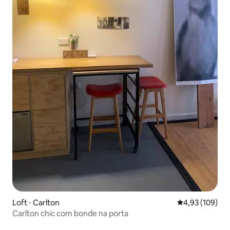
Loft ⋅ Carlton
4,93 de uma av
4,93 (109)
Carlton chic com bonde na porta