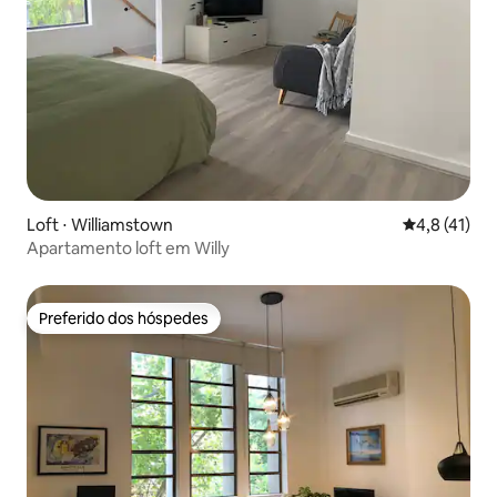
Loft ⋅ Williamstown
4,8 de uma a
4,8 (41)
Apartamento loft em Willy
Preferido dos hóspedes
Preferido dos hóspedes