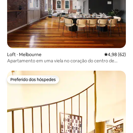
Loft ⋅ Melbourne
4,98 de uma a
4,98 (62)
Apartamento em uma viela no coração do centro de
Melbourne
Preferido dos hóspedes
Preferido dos hóspedes