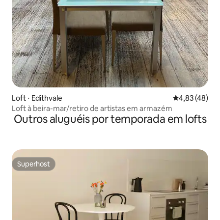
Loft ⋅ Edithvale
4,83 de uma a
4,83 (48)
Loft à beira-mar/retiro de artistas em armazém
Outros aluguéis por temporada em lofts
Superhost
Superhost