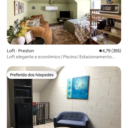
Loft ⋅ Preston
4,79 de uma av
4,79 (355)
Loft elegante e econômico | Piscina | Estacionamento
gratuito
Preferido dos hóspedes
Preferido dos hóspedes