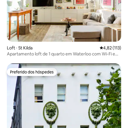
Loft ⋅ St Kilda
4,82 de uma av
4,82 (113)
Apartamento loft de 1 quarto em Waterloo com Wi-Fi e
estacionamento GRATUITOS
Preferido dos hóspedes
Preferido dos hóspedes