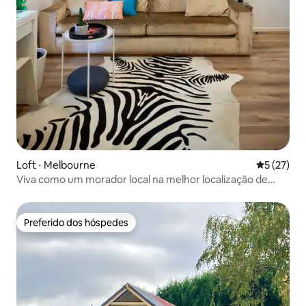
Loft ⋅ Melbourne
5 de uma a
5 (27)
Viva como um morador local na melhor localização de
Melbourne
Preferido dos hóspedes
Preferido dos hóspedes