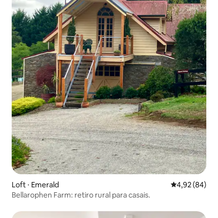
Loft ⋅ Emerald
4,92 de uma a
4,92 (84)
Bellarophen Farm: retiro rural para casais.