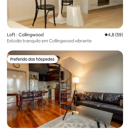
Loft ⋅ Collingwood
4,8 de uma a
4,8 (59)
Estúdio tranquilo em Collingwood vibrante
Preferido dos hóspedes
Preferido dos hóspedes