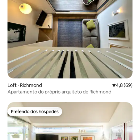
Loft ⋅ Richmond
4,8 de uma a
4,8 (69)
Apartamento do próprio arquiteto de Richmond
Preferido dos hóspedes
Preferido dos hóspedes