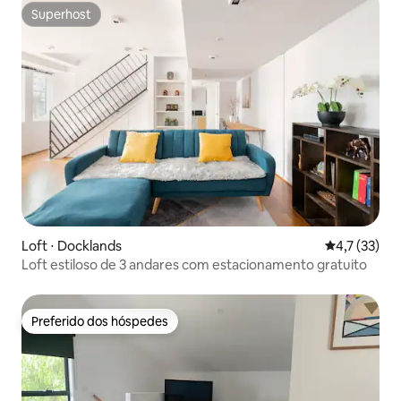
Superhost
Superhost
Loft ⋅ Docklands
4,7 de uma a
4,7 (33)
Loft estiloso de 3 andares com estacionamento gratuito
Preferido dos hóspedes
Preferido dos hóspedes