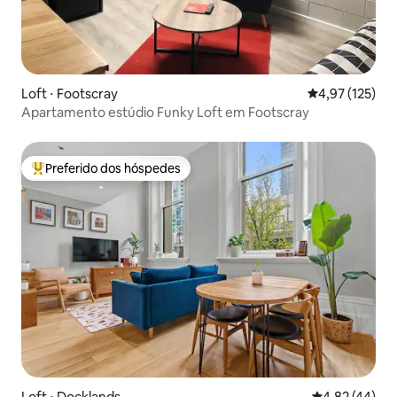
Loft ⋅ Footscray
4,97 de uma av
4,97 (125)
Apartamento estúdio Funky Loft em Footscray
Preferido dos hóspedes
Entre os melhores preferidos dos hóspedes
Loft ⋅ Docklands
4,82 de uma a
4,82 (44)