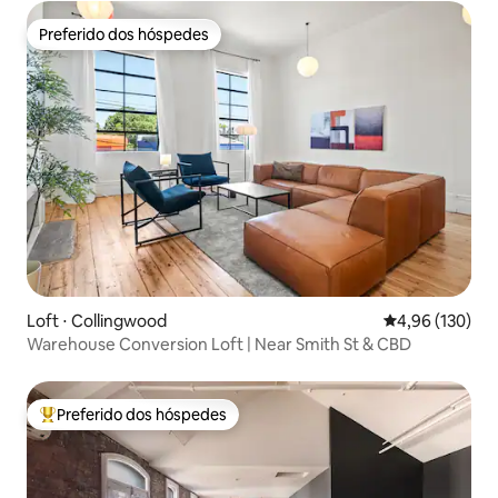
Preferido dos hóspedes
Preferido dos hóspedes
Loft ⋅ Collingwood
4,96 de uma av
4,96 (130)
Warehouse Conversion Loft | Near Smith St & CBD
Preferido dos hóspedes
Entre os melhores preferidos dos hóspedes