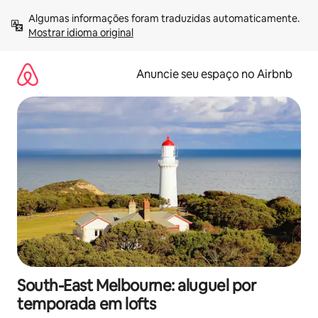
Pular
Algumas informações foram traduzidas automaticamente. 
para
Mostrar idioma original
o
conteúdo
Anuncie seu espaço no Airbnb
South-East Melbourne: aluguel por
temporada em lofts