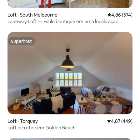
Loft ⋅ South Melbourne
4,86 de uma av
4,86 (574)
Laneway Loft — Estilo boutique em uma localização
privilegiada
Superhost
Superhost
Loft ⋅ Torquay
4,87 de uma av
4,87 (449)
Loft de retiro em Golden Beach