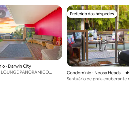
st
Preferido dos hóspedes
st
Preferido dos hóspedes
édia de 5, 330 avaliações
o ⋅ Darwin City
A LOUNGE PANORÂMICO
Condomínio ⋅ Noosa Heads
4
oliday Retreat
Santuário de praia exuberante 
coração de Noosa Heads