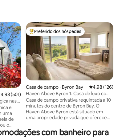
Casa de 
Preferido dos hóspedes
Prefe
Entre os melhores preferidos dos hóspedes
Entre o
d Waters
Casa de 
piscina
Perto dos
mas em uma 
inclui a 
sua viage
nossas pr
principais lojas. Na ma
você está
procurad
ções
Casa de campo ⋅ Byron Bay
4,98 de uma avaliação 
4,98 (126)
Pacific F
Haven Above Byron 1: Casa de luxo com
,93 de uma avaliação média de 5, 501 avaliações
4,93 (501)
Ou relaxe
vistas deslumbrantes
Casa de campo privativa requintada a 10
mergulho
ica nas
minutos do centro de Byron Bay. O
você terá
nica e
Haven Above Byron está situado em
Você tem 
em uma
uma propriedade privada que oferece
churrasqu
heia de
vistas deslumbrantes sobre colinas
uma noit
 ou o
ondulantes com um vislumbre do
acomodações com banheiro para
r da sala
oceano em direção a Byron. Esta luxuosa