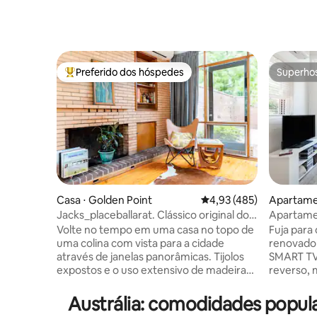
Preferido dos hóspedes
Superho
Entre os melhores preferidos dos hóspedes
Superho
Casa ⋅ Golden Point
4,93 de uma avaliação m
4,93 (485)
Apartame
Jacks_placeballarat. Clássico original dos
Apartamen
anos 1960.
intimista 
Volte no tempo em uma casa no topo de
Fuja para
uma colina com vista para a cidade
renovado
através de janelas panorâmicas. Tijolos
SMART TV,
expostos e o uso extensivo de madeira
reverso, 
natural mantêm uma atmosfera de
para trab
meados do século, aprimorada por
teto/luz 
Austrália: comodidades popul
móveis de época e pisos de madeira
As parede