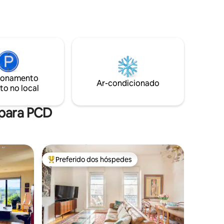
casa de campo é lindamente decorada
 1
com tudo o que você precisa para uma
óspedes. A
viagem relaxante, incluindo ar
ara
condicionado. Uma curta viagem de
carro descendo a colina levará você à
amento no
praia e Byron Bay ou seguirá para o
é da
deslumbrante interior para um dia de
carro de
exploração. Tudo isso é muito fácil a
 das 3
ionamento
partir desta localização ideal.
Ar-condicionado
Katoomba.
to no local
 para PCD
Preferido dos hóspedes
os hóspedes
Entre os melhores preferidos dos hóspedes