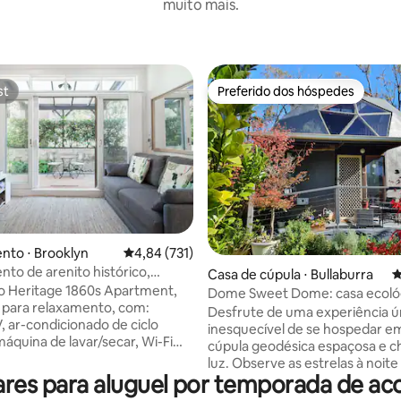
muito mais.
st
Preferido dos hóspedes
st
Preferido dos hóspedes
édia de 5, 485 avaliações
nto ⋅ Brooklyn
4,84 de uma avaliação média de 5, 731 avalia
4,84 (731)
to de arenito histórico,
Casa de cúpula ⋅ Bullaburra
4
e isolado na vila
 o Heritage 1860s Apartment,
Dome Sweet Dome: casa ecológ
 para relaxamento, com:
Montanhas Azuis
Desfrute de uma experiência ú
 ar-condicionado de ciclo
inesquecível de se hospedar 
máquina de lavar/secar, Wi-Fi
cúpula geodésica espaçosa e c
alhar em casa, ventilador de
luz. Observe as estrelas à noite
com controle remoto no quarto.
ares para aluguel por temporada de 
nascer do sol pela manhã a parti
s originais de arenito do
de estar ou do quarto! Arquitetura única,