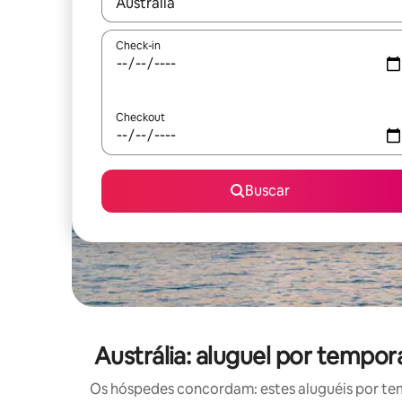
Quando os resultados estiverem disponíveis, expl
Check-in
Checkout
Buscar
Austrália: aluguel por temp
Os hóspedes concordam: estes aluguéis por te