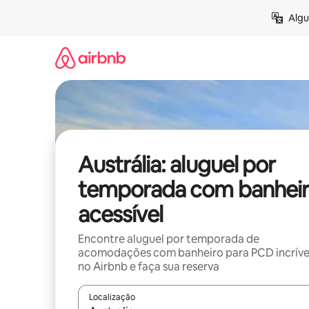
Pular
Algu
para
o
conteúdo
Austrália: aluguel por
temporada com banhei
acessível
Encontre aluguel por temporada de
acomodações com banheiro para PCD incríve
no Airbnb e faça sua reserva
Localização