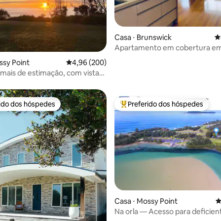
édia de 5, 198 avaliações
Casa ⋅ Brunswick
4
Apartamento em cobertura e
Brunswick
ssy Point
4,96 de uma avaliação média de 5, 200 avalia
4,96 (200)
imais de estimação, com vista
r e observação de baleias
rido dos hóspedes
Preferido dos hóspedes
 melhores preferidos dos hóspedes
Entre os melhores preferidos d
édia de 5, 256 avaliações
Casa ⋅ Mossy Point
4
Na orla — Acesso para deficien
animais de estimação — 4 quar