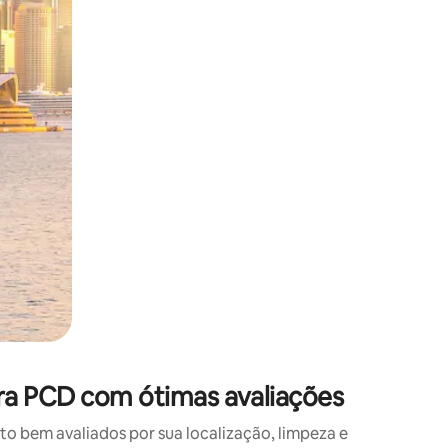
 deslizando o dedo na tela.
ra PCD com ótimas avaliações
 bem avaliados por sua localização, limpeza e