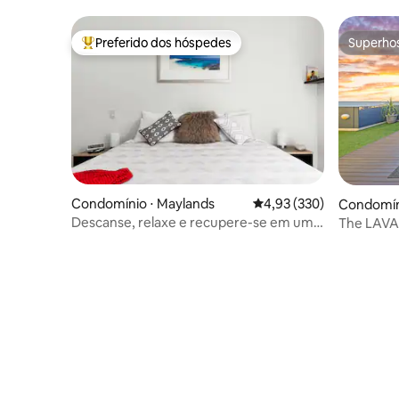
Preferido dos hóspedes
Superho
Entre os melhores preferidos dos hóspedes
Superho
Condomínio ⋅ Maylands
4,93 de uma avaliação m
4,93 (330)
Condomíni
Descanse, relaxe e recupere-se em um
The LAV
espaço de vagão e estacionamento
Rooftop H