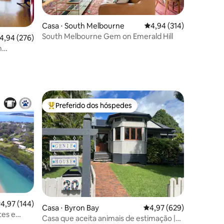
Casa ⋅ South Melbourne
4,94 de uma avaliação 
4,94 (314)
South Melbourne Gem on Emerald Hill
,94 de uma avaliação média de 5, 276 avaliações
4,94 (276)
m
ções
Preferido dos hóspedes
os hóspedes
Entre os melhores preferidos dos hóspedes
,97 de uma avaliação média de 5, 144 avaliações
4,97 (144)
Casa ⋅ Byron Bay
4,97 de uma avaliação m
4,97 (629)
tes e
Casa que aceita animais de estimação |
tos/3