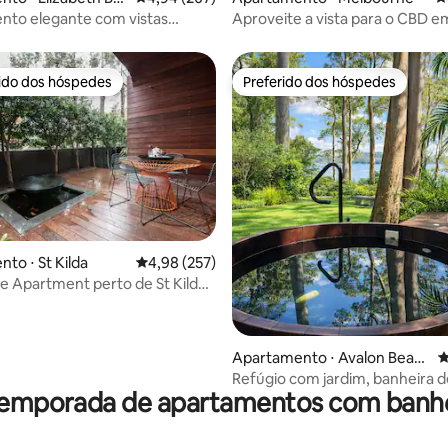
nto elegante com vistas
Aproveite a vista para o CBD 
 baía de Elizabeth e do porto
apartamento boutique
rido dos hóspedes
Preferido dos hóspedes
 melhores preferidos dos hóspedes
Preferido dos hóspedes
édia de 5, 105 avaliações
to ⋅ St Kilda
4,98 de uma avaliação média de 5, 257 avalia
4,98 (257)
fe Apartment perto de St Kilda
Apartamento ⋅ Avalon Beac
4
h
Refúgio com jardim, banheira d
temporada de apartamentos com banh
hidromassagem e vista deslum
para a água