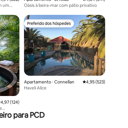
em um
Oásis à beira-mar com pátio privativo
Preferido dos hóspedes
Preferido dos hóspedes
ções
Apartamento ⋅ Connellan
4,95 de uma avaliação 
4,95 (523)
Haveli Alice
,97 de uma avaliação média de 5, 124 avaliações
4,97 (124)
e
eiro para PCD
brante