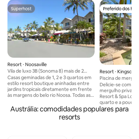
Superhost
Preferido dos hó
Superhost
Preferido dos hó
Resort ⋅ Noosaville
Vila de luxo 3B (Sonoma 8) mais de 2
Resort ⋅ Kingscliff
noites
Casas geminadas de 1, 2 e 3 quartos em
Piscina de mergul
estilo resort boutique aninhadas entre
quartos (Peppers)
Delicie-se com sua
jardins tropicais diretamente em frente
mergulho privativ
às margens do belo rio Noosa. Todas as
Resort & Spa Local
casas geminadas são climatizadas,
quarto e a poucos 
totalmente independentes, com
Austrália: comodidades populares para
do resort Vista dup
lounges, refeições, decks, áreas de
partir do seu terr
resorts
pátio, TVs inteligentes, Fox Sports, Wi-Fi
85 m² mais a área 
gratuito e lavanderia para sua casa longe
com 2 espreguiçad
de casa. Localizado a poucos minutos a
inteligente Smart 
pé de ônibus públicos, parque infantil,
Cozinha, lavander