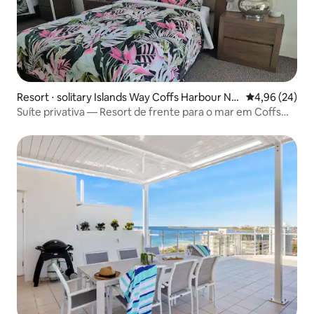
Resort ⋅ solitary Islands Way Coffs Harbour NS
4,96 de uma a
4,96 (24)
W
Suíte privativa — Resort de frente para o mar em Coffs
Harbour