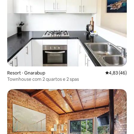
Resort ⋅ Gnarabup
4,83 de uma a
4,83 (46)
Townhouse com 2 quartos e 2 spas