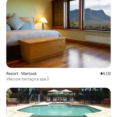
Resort ⋅ Wartook
5 de uma 
5 (3)
Vila com terraço e spa 2