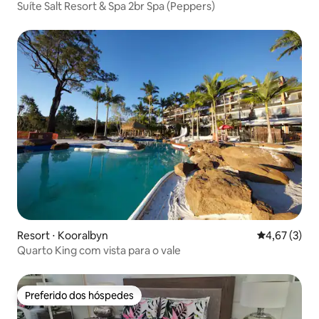
Suíte Salt Resort & Spa 2br Spa (Peppers)
Resort ⋅ Kooralbyn
4,67 de uma 
4,67 (3)
Quarto King com vista para o vale
Preferido dos hóspedes
Preferido dos hóspedes