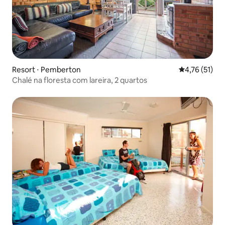
Resort ⋅ Pemberton
4,76 de uma a
4,76 (51)
Chalé na floresta com lareira, 2 quartos