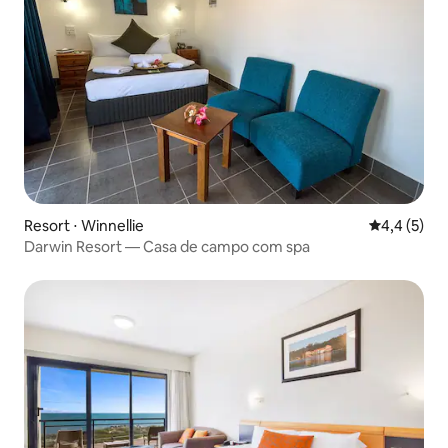
Resort ⋅ Winnellie
4,4 de uma 
4,4 (5)
Darwin Resort — Casa de campo com spa