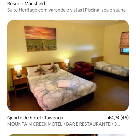
Resort ⋅ Mansfield
Suíte Heritage com varanda e vistas | Piscina, spa e sauna
Quarto de hotel ⋅ Tawonga
4,74 de uma a
4,74 (46)
MOUNTAIN CREEK MOTEL / BAR E RESTAURANTE / 3
HÓSPEDES