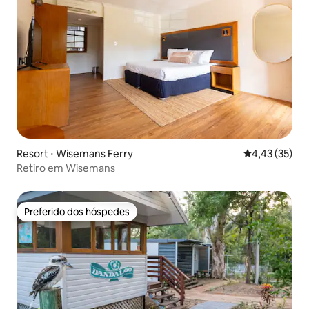
Resort ⋅ Wisemans Ferry
4,43 de uma a
4,43 (35)
Retiro em Wisemans
Preferido dos hóspedes
Preferido dos hóspedes