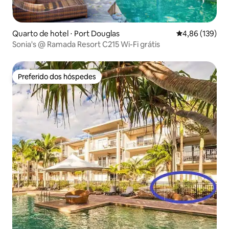
Quarto de hotel ⋅ Port Douglas
4,86 de uma av
4,86 (139)
Sonia's @ Ramada Resort C215 Wi-Fi grátis
Preferido dos hóspedes
Preferido dos hóspedes