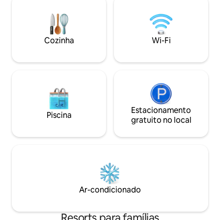
restaurantes, cafés, mercearias e muito
Quadra de tênis e academ
mais, o NVRR está perfeitamente
pé da praia, parq
situado para suas férias em família ou
infantil), área de j
fim de semana. A praia icônica de Noosa,
km de ciclovias S
Cozinha
Wi-Fi
o Parque Nacional de Noosa e o brilho da
snorkel, SUPs, pes
Hastings Street estão a apenas cinco
distância Taxas s
minutos de carro ou a meia hora
relaxante de balsa pública ou táxi
aquático nesta bela hidrovia. Situado
entre jardins tropicais, o resort oferece
piscinas aquecidas, spa, sauna, áreas
para churrasco e quadra de tênis para o
Estacionamento
Piscina
deleite de todos. Venha experimentar
gratuito no local
nossa parte relaxante do mundo e
garantimos que você vai querer voltar.
Ar-condicionado
Resorts para famílias