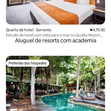
Quarto de hotel ⋅ Sorrento
4,75 de uma 
4,75 (8)
Estúdio de hotel com vista para o mar no Quality Resort
Aluguel de resorts com academia
Sorrento
Preferido dos hóspedes
Preferido dos hóspedes