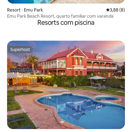
Resort ⋅ Emu Park
3,88 de uma 
3,88 (8)
Emu Park Beach Resort, quarto familiar com varanda
Resorts com piscina
Superhost
Superhost