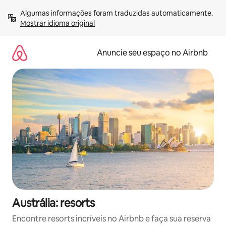
Pular
Algumas informações foram traduzidas automaticamente. 
para
Mostrar idioma original
o
conteúdo
Anuncie seu espaço no Airbnb
Austrália: resorts
Encontre resorts incríveis no Airbnb e faça sua reserva