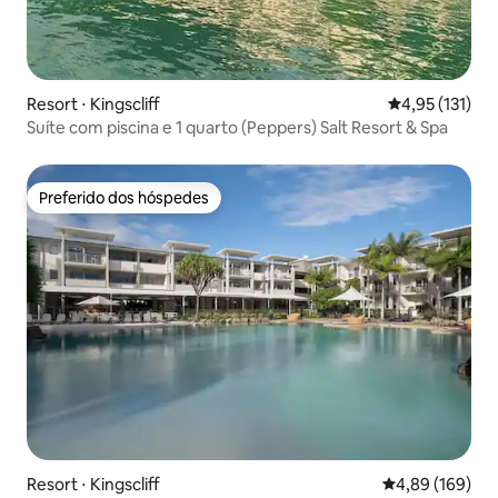
Resort ⋅ Kingscliff
4,95 de uma av
4,95 (131)
Suíte com piscina e 1 quarto (Peppers) Salt Resort & Spa
Preferido dos hóspedes
Preferido dos hóspedes
Resort ⋅ Kingscliff
4,89 de uma av
4,89 (169)