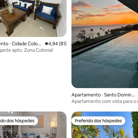
média de 5, 14 avaliações
to ⋅ Cidade Coloni
4,94 de uma avaliação média de 5, 81 avalia
4,94 (81)
nte apto. Zona Colonial
Apartamento ⋅ Santo Doming
o Este
Apartamento com vista para o 
España, calçadão
rido dos hóspedes
Preferido dos hóspedes
 melhores preferidos dos hóspedes
Preferido dos hóspedes