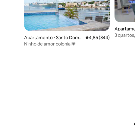
Apartame
o Este
3 quartos
Apartamento ⋅ Santo Domin
4,85 de uma avaliação m
4,85 (344)
sala de e
go Este
Ninho de amor colonial💗