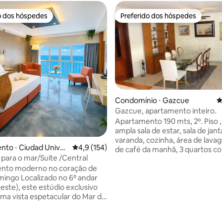
o dos hóspedes
Preferido dos hóspedes
o dos hóspedes
Preferido dos hóspedes
Condomínio ⋅ Gazcue
4
édia de 5, 143 avaliações
Gazcue, apartamento inteiro.
Apartamento 190 mts, 2º. Piso , co
ampla sala de estar, sala de jant
varanda, cozinha, área de lavag
to ⋅ Ciudad Univer
4,9 de uma avaliação média de 5, 154 avalia
4,9 (154)
de café da manhã, 3 quartos com
 para o mar/Suíte /Central
ventiladores e ar condicionado, 
nto moderno no coração de
banheiros com água quente e fr
do no 6º andar
estacionamento interno com c
Oeste), este estúdio exclusivo
de acesso, segurança 24 horas. Muit
ma vista espetacular do Mar do
perto do Malecon de Santo Do
do Malecón, a famosa avenida à
Ciudad Colonial, Hotéis com mú
ize
vivo, Restaurantes e Shopping Center.