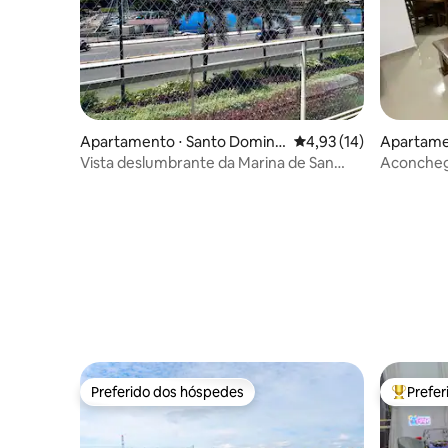
Apartamento ⋅ Santo Doming
4,93 de uma avaliação 
4,93 (14)
Apartamen
o Este
al
Vista deslumbrante da Marina de San
Aconchega
Souci
Preferido dos hóspedes
Prefe
Preferido dos hóspedes
Entre os