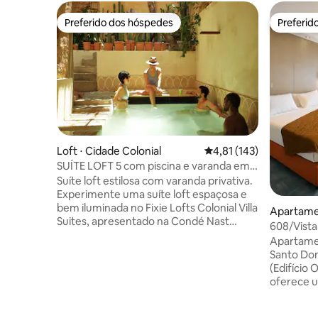
Preferido dos hóspedes
Preferid
Preferido dos hóspedes
Preferid
Loft ⋅ Cidade Colonial
4,81 de uma avaliação m
4,81 (143)
SUÍTE LOFT 5 com piscina e varanda em
vila colonial
Suíte loft estilosa com varanda privativa.
Experimente uma suíte loft espaçosa e
bem iluminada no Fixie Lofts Colonial Villa
Apartamen
Suites, apresentado na Condé Nast
sitaria
608/Vista
Traveler e AD. Desfrute de uma área de
Apartame
estar de altura dupla que se abre para
Santo Domingo Localiza
sua própria varanda privativa de estilo
(Edifício 
colonial, perfeita para momentos
oferece u
tranquilos. A cozinha permite uma fácil
Caribe e 
preparação de refeições, com uma mesa
beira-mar Quarto ✔ com cama king s
de jantar e cadeiras de vime, tecidas por