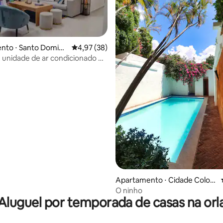
nto ⋅ Santo Doming
4,97 de uma avaliação média de 5, 38 avalia
4,97 (38)
, unidade de ar condicionado na
édia de 5, 344 avaliações
star, muitas comodidades
Apartamento ⋅ Cidade Coloni
al
O ninho
Aluguel por temporada de casas na orl