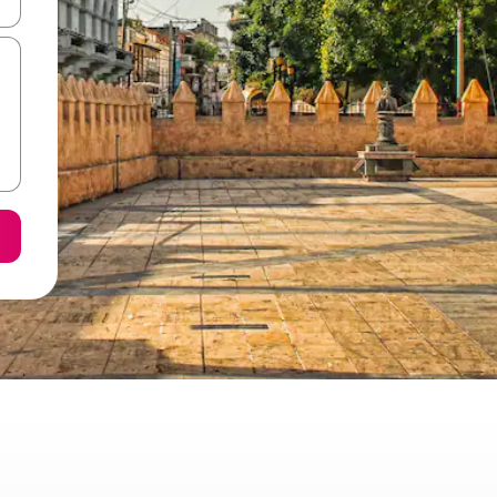
ore-os usando as seta para cima e para baixo do teclado ou tocando e