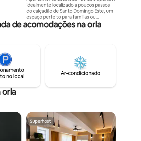
comigo
idealmente localizado a poucos passos
erceiro
do calçadão de Santo Domingo Este, um
espaço perfeito para famílias ou
ada de acomodações na orla
pequenos grupos que desejam passar
um momento agradável. O quarto
principal tem uma cama queen size e
banheiro, enquanto o segundo quarto
tem uma cama queen size e banheiro
compartilhado, ambos com ar-
condicionado. Sala espaçosa e cozinha
equipada para atender às necessidades
ionamento
de cada hóspede. Wi-fi Máquina de lavar
Ar-condicionado
to no local
Secadora Smart TV
 orla
Superhost
Superhost