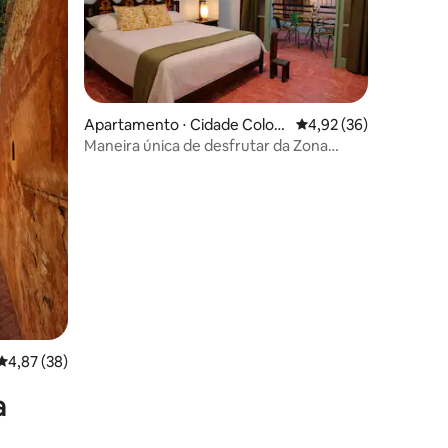
ções
Apartamento ⋅ Cidade Coloni
4,92 de uma avaliação
4,92 (36)
al
Maneira única de desfrutar da Zona
Colonial, arte com curadoria
4,87 de uma avaliação média de 5, 38 avaliações
4,87 (38)
a