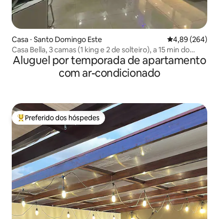
Casa ⋅ Santo Domingo Este
4,89 de uma ava
4,89 (264)
Casa Bella, 3 camas (1 king e 2 de solteiro), a 15 min do
Aluguel por temporada de apartamento
aeroporto.
com ar-condicionado
Preferido dos hóspedes
Entre os melhores preferidos dos hóspedes