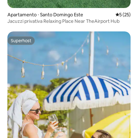
Apartamento ⋅ Santo Domingo Este
5 de uma a
5 (25)
Jacuzzi privativa Relaxing Place Near TheAirport Hub
Superhost
Superhost