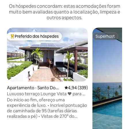
Os hóspedes concordam: estas acomodações foram
muito bem avaliadas quanto a localização, limpeza e
outros aspectos.
Preferido dos hóspedes
Superhost
Entre os melhores preferidos dos hóspedes
Superhost
Apartamento ⋅ Santo Domi
4,94 de uma avaliação média de 
4,94 (339)
ngo
Luxuoso terraço Lounge Vista ♥ para o
mar ♥
Do início ao fim, ofereço uma
experiência de luxo. • Incrível pontuação
de caminhada de 95 (tarefas diárias
realizadas a pé) • Vistas de 270° do
lounge do terraço, bar e chuveiro
externo • Máquina de lavar e secar roupa