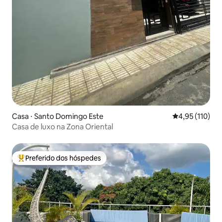
Casa ⋅ Santo Domingo Este
4,95 de uma av
4,95 (110)
Casa de luxo na Zona Oriental
Preferido dos hóspedes
Entre os melhores preferidos dos hóspedes