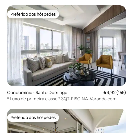
condicionado em toda a unidade
Preferido dos hóspedes
Preferido dos hóspedes
Condomínio ⋅ Santo Domingo
4,92 de uma av
4,92 (155)
* Luxo de primeira classe * 3QT-PISCINA-Varanda com
vista para o mar
Preferido dos hóspedes
Preferido dos hóspedes