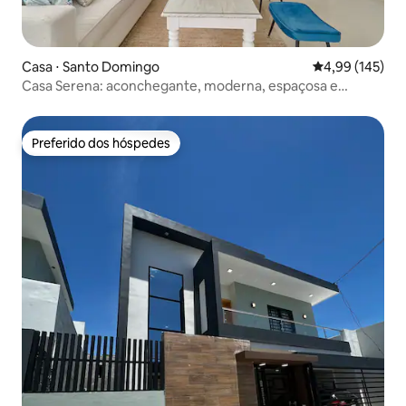
Casa ⋅ Santo Domingo
4,99 de uma av
4,99 (145)
Casa Serena: aconchegante, moderna, espaçosa e
tranquila
Preferido dos hóspedes
Preferido dos hóspedes