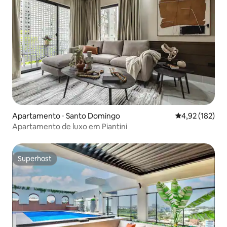
Apartamento ⋅ Santo Domingo
4,92 de uma av
4,92 (182)
Apartamento de luxo em Piantini
Superhost
Superhost