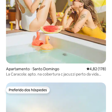
Apartamento ⋅ Santo Domingo
4,82 de uma av
4,82 (178)
La Caracola: apto. na cobertura c jacuzzi perto da vida
noturna
Preferido dos hóspedes
Preferido dos hóspedes