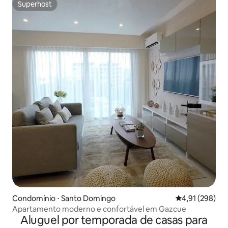
Superhost
Superhost
Condomínio ⋅ Santo Domingo
4,91 de uma av
4,91 (298)
Apartamento moderno e confortável em Gazcue
Aluguel por temporada de casas para