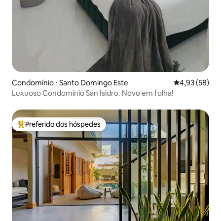
Condomínio ⋅ Santo Domingo Este
4,93 de uma a
4,93 (58)
Luxuoso Condomínio San Isidro. Novo em folha!
Preferido dos hóspedes
Entre os melhores preferidos dos hóspedes