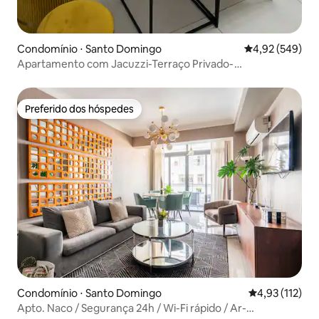
Condomínio ⋅ Santo Domingo
4,92 de uma ava
4,92 (549)
Apartamento com Jacuzzi-Terraço Privado-
Churrasqueira
Preferido dos hóspedes
Preferido dos hóspedes
Condomínio ⋅ Santo Domingo
4,93 de uma av
4,93 (112)
Apto. Naco / Segurança 24h / Wi-Fi rápido / Ar-