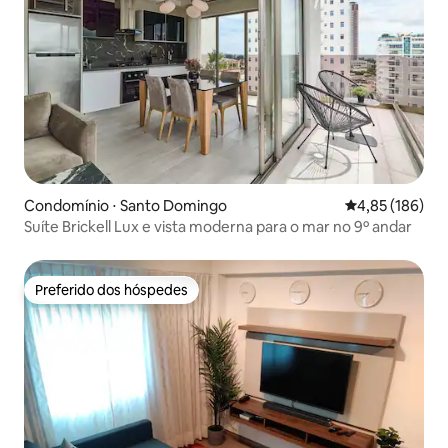
Condomínio ⋅ Santo Domingo
4,85 de uma av
4,85 (186)
Suíte Brickell Lux e vista moderna para o mar no 9º andar
Preferido dos hóspedes
Preferido dos hóspedes