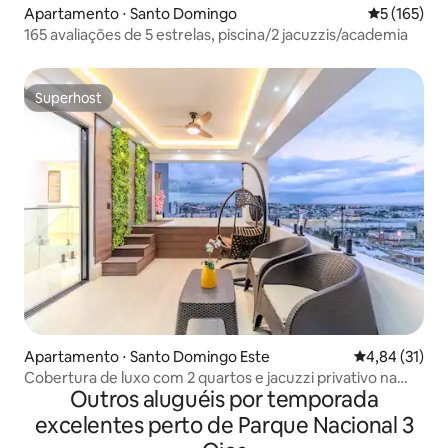
Apartamento ⋅ Santo Domingo
5 de uma av
5 (165)
165 avaliações de 5 estrelas, piscina/2 jacuzzis/academia
Superhost
Superhost
Apartamento ⋅ Santo Domingo Este
4,84 de uma a
4,84 (31)
Cobertura de luxo com 2 quartos e jacuzzi privativo na
Outros aluguéis por temporada
cidade.
excelentes perto de Parque Nacional 3