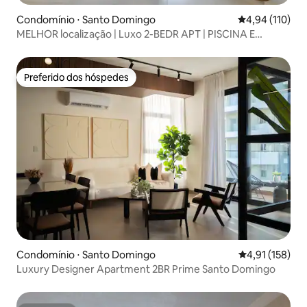
Condomínio ⋅ Santo Domingo
4,94 de uma av
4,94 (110)
MELHOR localização | Luxo 2-BEDR APT | PISCINA E
ACADEMIA
Preferido dos hóspedes
Preferido dos hóspedes
Condomínio ⋅ Santo Domingo
4,91 de uma av
4,91 (158)
Luxury Designer Apartment 2BR Prime Santo Domingo