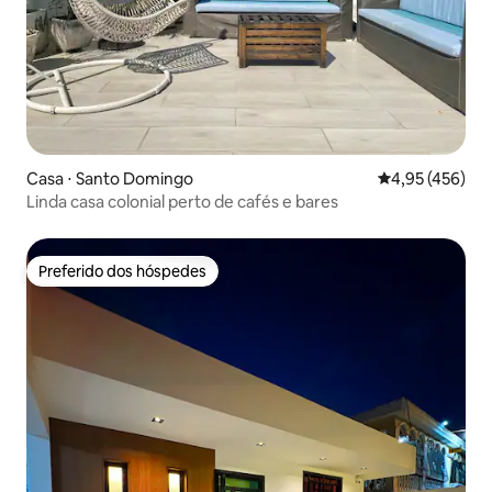
Casa ⋅ Santo Domingo
4,95 de uma av
4,95 (456)
Linda casa colonial perto de cafés e bares
Preferido dos hóspedes
Preferido dos hóspedes