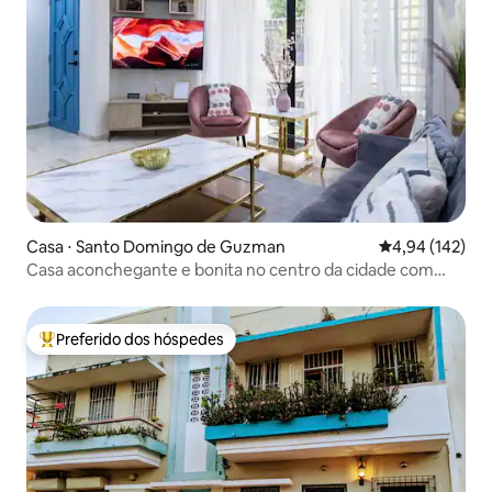
Casa ⋅ Santo Domingo de Guzman
4,94 de uma av
4,94 (142)
Casa aconchegante e bonita no centro da cidade com
jacuzzi
Preferido dos hóspedes
Entre os melhores preferidos dos hóspedes