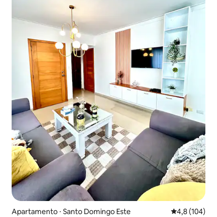
Apartamento ⋅ Santo Domingo Este
4,8 de uma av
4,8 (104)