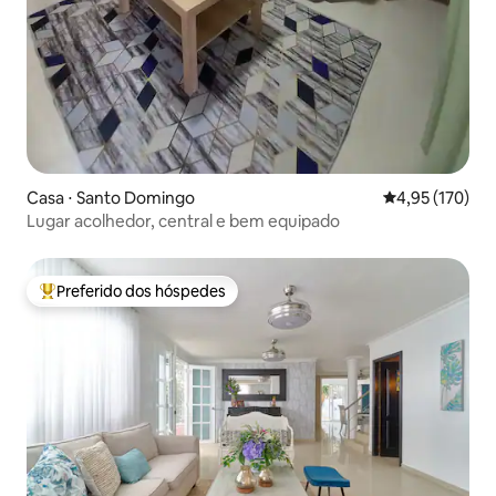
Casa ⋅ Santo Domingo
4,95 de uma av
4,95 (170)
Lugar acolhedor, central e bem equipado
Preferido dos hóspedes
Entre os melhores preferidos dos hóspedes