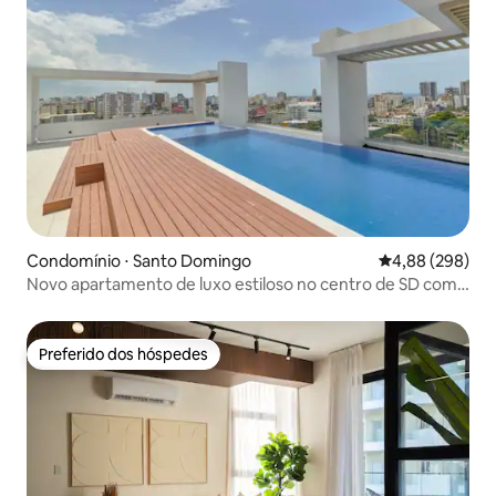
Condomínio ⋅ Santo Domingo
4,88 de uma ava
4,88 (298)
Novo apartamento de luxo estiloso no centro de SD com
piscina e academia!
Preferido dos hóspedes
Preferido dos hóspedes