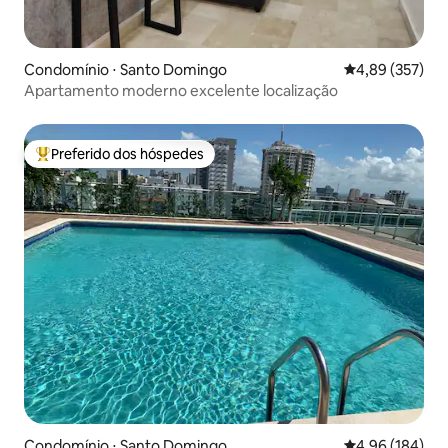
Condomínio ⋅ Santo Domingo
4,89 de uma av
4,89 (357)
Apartamento moderno excelente localização
Preferido dos hóspedes
Entre os melhores preferidos dos hóspedes
Condomínio ⋅ Santo Domingo
4,96 de uma av
4,96 (184)