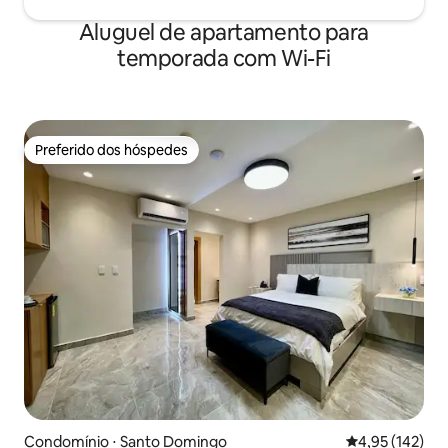
Aluguel de apartamento para
temporada com Wi-Fi
Preferido dos hóspedes
Preferido dos hóspedes
Condomínio ⋅ Santo Domingo
4,95 de uma av
4,95 (142)