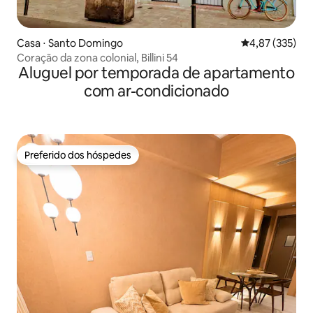
Casa ⋅ Santo Domingo
4,87 de uma av
4,87 (335)
Coração da zona colonial, Billini 54
Aluguel por temporada de apartamento
com ar-condicionado
Preferido dos hóspedes
Preferido dos hóspedes