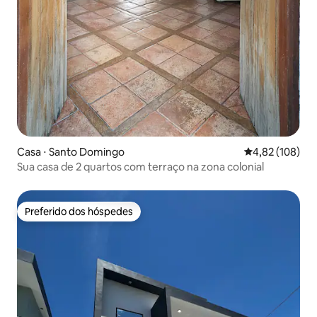
Casa ⋅ Santo Domingo
4,82 de uma av
4,82 (108)
Sua casa de 2 quartos com terraço na zona colonial
Preferido dos hóspedes
Preferido dos hóspedes