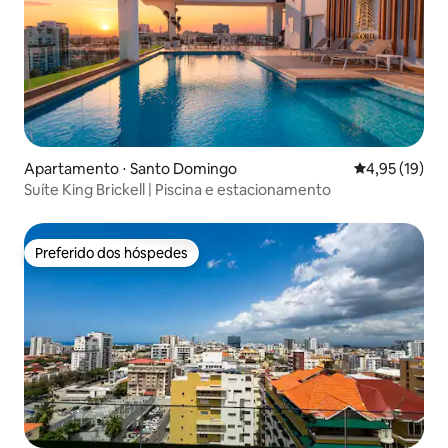
Apartamento ⋅ Santo Domingo
4,95 de uma a
4,95 (19)
Suíte King Brickell | Piscina e estacionamento
Preferido dos hóspedes
Preferido dos hóspedes