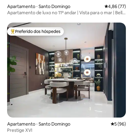
Apartamento ⋅ Santo Domingo
4,86 de uma a
4,86 (77)
Apartamento de luxo no 11º andar | Vista para o mar | Bella
Vista
Preferido dos hóspedes
Entre os melhores preferidos dos hóspedes
Apartamento ⋅ Santo Domingo
5 de uma a
5 (96)
Prestige XVI