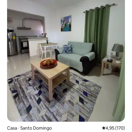
Casa ⋅ Santo Domingo
4,95 de uma av
4,95 (170)