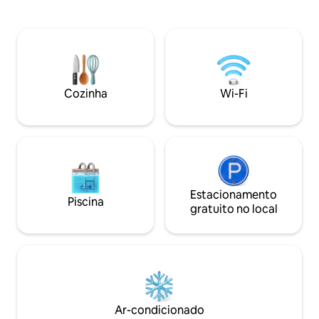
academia, espregu
fina. Com nossa internet de alta
estar • WI-FI RÁP
velocidade, você poderá desfrutar de
privativo interno 
uma boa velocidade em todos os seus
Lavadora e Secado
dispositivos. O proprietário e o
segurança 24h • 
coanfitrião sempre estarão a uma
totalmente equip
mensagem de texto ou telefonema de
DELUXE • Banheiro
distância ... O prédio tem funcionários no
Cozinha
Wi-Fi
A poucos passos 
local para ajudar, se necessário. O bairro
MULTICENTRO, res
é tranquilo e tranquilo.
Estacionamento
Piscina
gratuito no local
Ar-condicionado