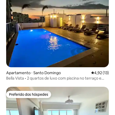
Apartamento ⋅ Santo Domingo
4,92 de uma a
4,92 (13)
Bella Vista • 2 quartos de luxo com piscina no terraço e
bela vista
Preferido dos hóspedes
Preferido dos hóspedes