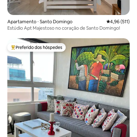
Apartamento ⋅ Santo Domingo
4,96 de uma av
4,96 (511)
Estúdio Apt Majestoso no coração de Santo Domingo!
Preferido dos hóspedes
Entre os melhores preferidos dos hóspedes