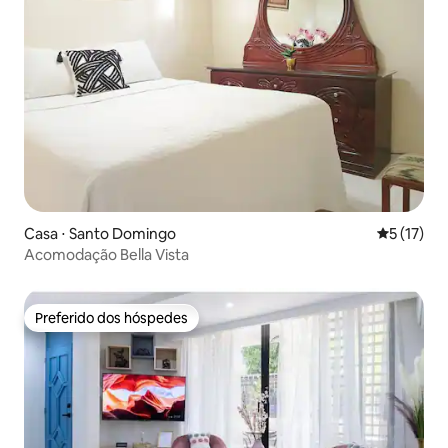
Casa ⋅ Santo Domingo
5 de uma a
5 (17)
Acomodação Bella Vista
Preferido dos hóspedes
Preferido dos hóspedes