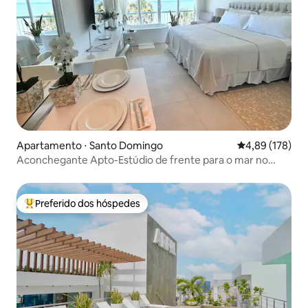
Apartamento ⋅ Santo Domingo
4,89 de uma av
4,89 (178)
Aconchegante Apto-Estúdio de frente para o mar no
Malecón
Preferido dos hóspedes
Entre os melhores preferidos dos hóspedes