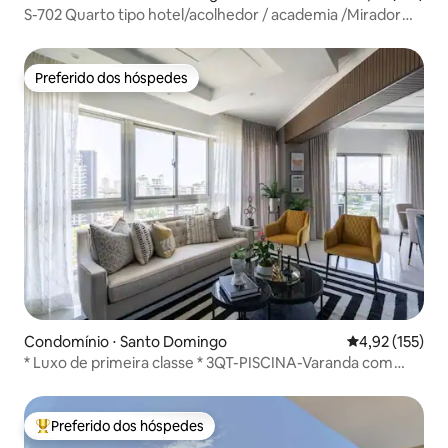
S-702 Quarto tipo hotel/acolhedor / academia /Mirador
Norte
Preferido dos hóspedes
Preferido dos hóspedes
Condomínio ⋅ Santo Domingo
4,92 de uma av
4,92 (155)
* Luxo de primeira classe * 3QT-PISCINA-Varanda com
vista para o mar
Preferido dos hóspedes
Entre os melhores preferidos dos hóspedes