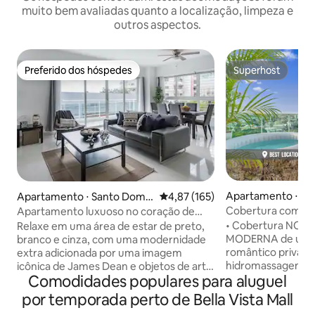
muito bem avaliadas quanto a localização, limpeza e
outros aspectos.
Preferido dos hóspedes
Superhost
Preferido dos hóspedes
Superhost
Apartamento ⋅ Sa
Apartamento ⋅ Santo Domin
4,87 de uma avaliação média de 
4,87 (165)
go
go
Cobertura com jac
Apartamento luxuoso no coração de
centro da cidade |
Santo Domingo
• Cobertura NOV
Relaxe em uma área de estar de preto,
MODERNA de um q
branco e cinza, com uma modernidade
romântico privati
extra adicionada por uma imagem
hidromassagem e 
icônica de James Dean e objetos de arte
Comodidades populares para aluguel
• MELHOR LOCALI
bem escolhidos. Os quartos têm uma
cidade • Sofá-cama
paleta contrastante, com paredes de
por temporada perto de Bella Vista Mall
Piscina compartilh
tons verdes pálidos e baús de madeira