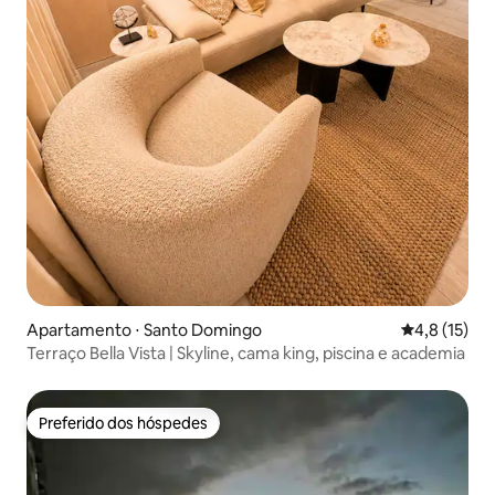
Apartamento ⋅ Santo Domingo
4,8 de uma a
4,8 (15)
Terraço Bella Vista | Skyline, cama king, piscina e academia
Preferido dos hóspedes
Preferido dos hóspedes