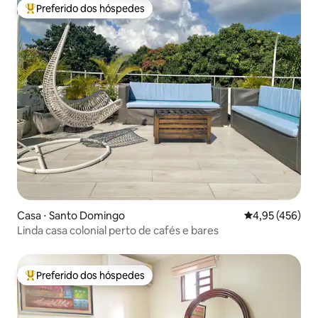
Preferido dos hóspedes
Entre os melhores preferidos dos hóspedes
Casa ⋅ Santo Domingo
4,95 de uma av
4,95 (456)
Linda casa colonial perto de cafés e bares
Preferido dos hóspedes
Entre os melhores preferidos dos hóspedes