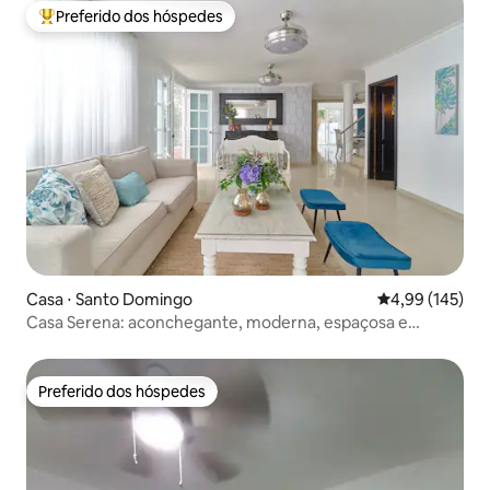
Preferido dos hóspedes
Entre os melhores preferidos dos hóspedes
Casa ⋅ Santo Domingo
4,99 de uma av
4,99 (145)
Casa Serena: aconchegante, moderna, espaçosa e
tranquila
Preferido dos hóspedes
Preferido dos hóspedes