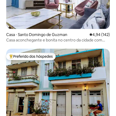
Casa ⋅ Santo Domingo de Guzman
4,94 de uma av
4,94 (142)
Casa aconchegante e bonita no centro da cidade com
jacuzzi
Preferido dos hóspedes
Entre os melhores preferidos dos hóspedes