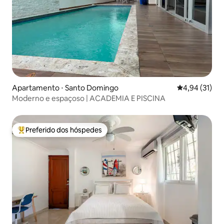
Apartamento ⋅ Santo Domingo
4,94 de uma a
4,94 (31)
Moderno e espaçoso | ACADEMIA E PISCINA
Preferido dos hóspedes
Entre os melhores preferidos dos hóspedes