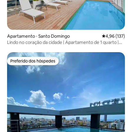
Apartamento ⋅ Santo Domingo
4,96 de uma av
4,96 (137)
Lindo no coração da cidade | Apartamento de 1 quarto |
10º andar
Preferido dos hóspedes
Preferido dos hóspedes