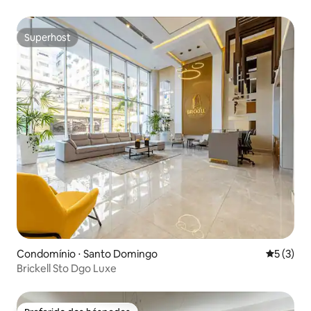
Superhost
Superhost
Condomínio ⋅ Santo Domingo
5 de uma 
5 (3)
Brickell Sto Dgo Luxe