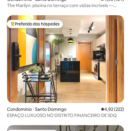
The Marilyn: piscina no terraço com vistas incríveis —
Centro da cidade
Preferido dos hóspedes
Entre os melhores preferidos dos hóspedes
Condomínio ⋅ Santo Domingo
4,92 de uma av
4,92 (222)
ESPAÇO LUXUOSO NO DISTRITO FINANCEIRO DE SDQ