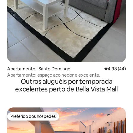
Apartamento ⋅ Santo Domingo
4,98 de uma a
4,98 (44)
Apartamento; espaço acolhedor e excelente.
Outros aluguéis por temporada
excelentes perto de Bella Vista Mall
Preferido dos hóspedes
Preferido dos hóspedes