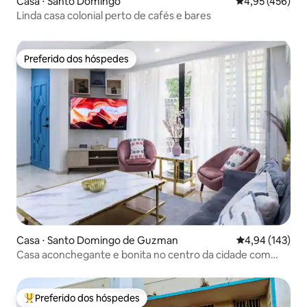
Casa ⋅ Santo Domingo
4,95 de uma av
4,95 (456)
Linda casa colonial perto de cafés e bares
Preferido dos hóspedes
Preferido dos hóspedes
Casa ⋅ Santo Domingo de Guzman
4,94 de uma av
4,94 (143)
Casa aconchegante e bonita no centro da cidade com
jacuzzi
Preferido dos hóspedes
Entre os melhores preferidos dos hóspedes