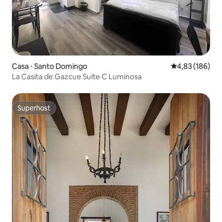
Casa ⋅ Santo Domingo
4,83 de uma av
4,83 (186)
La Casita de Gazcue Suíte C Luminosa
Superhost
Superhost