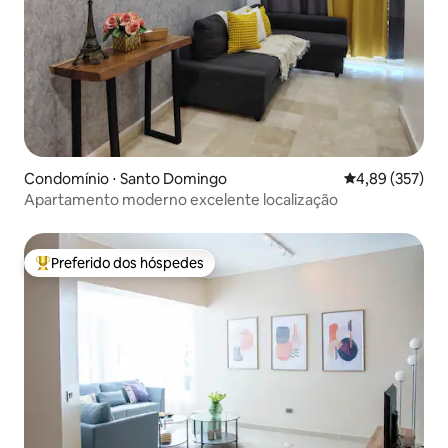
Condomínio ⋅ Santo Domingo
4,89 de uma av
4,89 (357)
Apartamento moderno excelente localização
Preferido dos hóspedes
Entre os melhores preferidos dos hóspedes