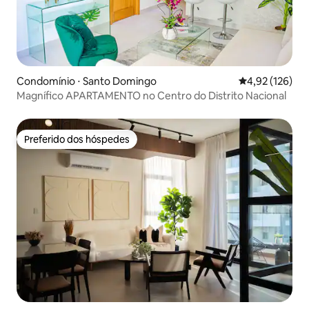
Condomínio ⋅ Santo Domingo
4,92 de uma av
4,92 (126)
Magnífico APARTAMENTO no Centro do Distrito Nacional
Preferido dos hóspedes
Preferido dos hóspedes