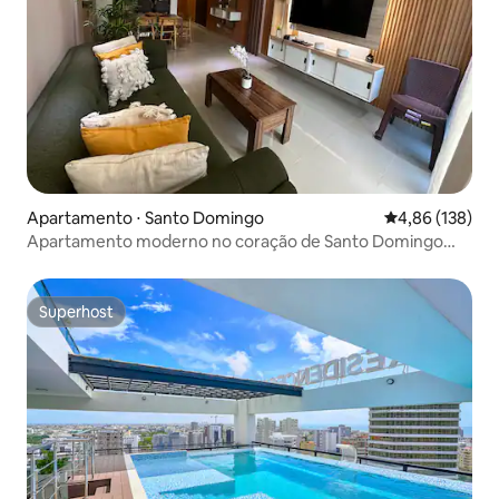
Apartamento ⋅ Santo Domingo
4,86 de uma av
4,86 (138)
Apartamento moderno no coração de Santo Domingo
N&A
Superhost
Superhost