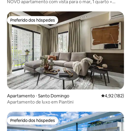
NOVO apartamento com vista para o mar, 1 quarto +
piscina e academia
Preferido dos hóspedes
Preferido dos hóspedes
Apartamento ⋅ Santo Domingo
4,92 de uma av
4,92 (182)
Apartamento de luxo em Piantini
Preferido dos hóspedes
Preferido dos hóspedes