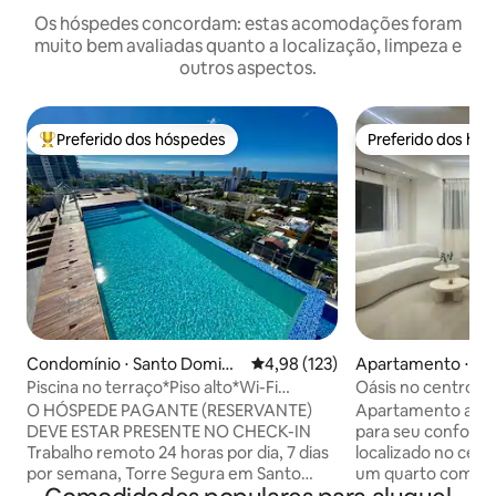
Os hóspedes concordam: estas acomodações foram
muito bem avaliadas quanto a localização, limpeza e
outros aspectos.
Preferido dos hóspedes
Preferido dos hó
Entre os melhores preferidos dos hóspedes
Preferido dos hó
Condomínio ⋅ Santo Doming
4,98 de uma avaliação média de 
4,98 (123)
Apartamento ⋅ Sa
o
ngo
Piscina no terraço*Piso alto*Wi-Fi
Oásis no centro d
rápido*Eletricidade 24h
O HÓSPEDE PAGANTE (RESERVANTE)
Apartamento aco
DEVE ESTAR PRESENTE NO CHECK-IN
para seu conforto
Trabalho remoto 24 horas por dia, 7 dias
localizado no centro d
por semana, Torre Segura em Santo
um quarto com ar
Domingo + 3 quartos com banheiros, +
sala de estar com 