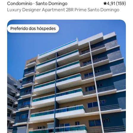
Condomínio ⋅ Santo Domingo
4,91 de uma av
4,91 (159)
Luxury Designer Apartment 2BR Prime Santo Domingo
Preferido dos hóspedes
Preferido dos hóspedes