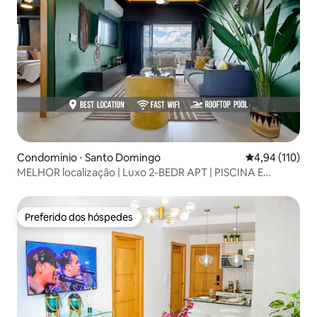
Condomínio ⋅ Santo Domingo
4,94 de uma av
4,94 (110)
MELHOR localização | Luxo 2-BEDR APT | PISCINA E
ACADEMIA
Preferido dos hóspedes
Preferido dos hóspedes