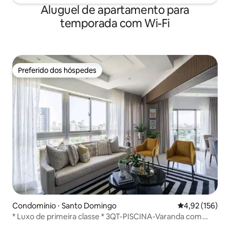
Aluguel de apartamento para
temporada com Wi-Fi
Preferido dos hóspedes
Preferido dos hóspedes
Condomínio ⋅ Santo Domingo
4,92 de uma av
4,92 (156)
* Luxo de primeira classe * 3QT-PISCINA-Varanda com
vista para o mar