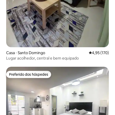
Casa ⋅ Santo Domingo
4,95 de uma av
4,95 (170)
Lugar acolhedor, central e bem equipado
Preferido dos hóspedes
Preferido dos hóspedes