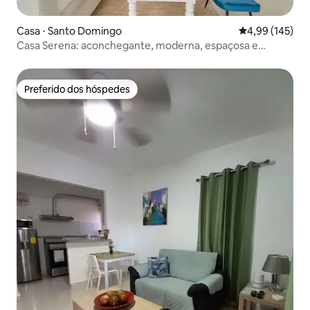
Casa ⋅ Santo Domingo
4,99 de uma av
4,99 (145)
Casa Serena: aconchegante, moderna, espaçosa e
tranquila
Preferido dos hóspedes
Preferido dos hóspedes