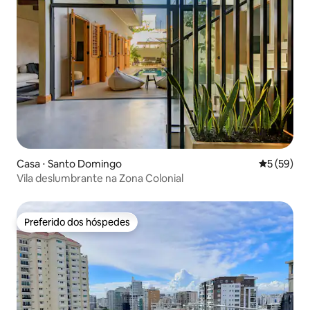
Casa ⋅ Santo Domingo
5 de uma a
5 (59)
Vila deslumbrante na Zona Colonial
Preferido dos hóspedes
Preferido dos hóspedes