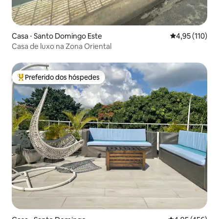
Casa ⋅ Santo Domingo Este
4,95 de uma av
4,95 (110)
Casa de luxo na Zona Oriental
Preferido dos hóspedes
Entre os melhores preferidos dos hóspedes