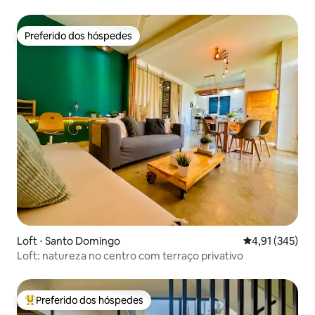
academia
Preferido dos hóspedes
Preferido dos hóspedes
Loft ⋅ Santo Domingo
4,91 de uma av
4,91 (345)
Loft: natureza no centro com terraço privativo
Preferido dos hóspedes
Entre os melhores preferidos dos hóspedes