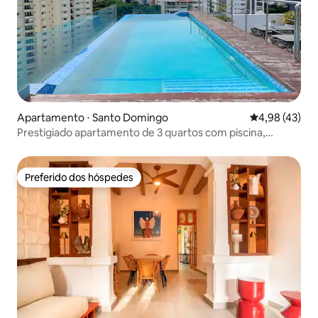
Apartamento ⋅ Santo Domingo
4,98 de uma a
4,98 (43)
Prestigiado apartamento de 3 quartos com piscina,
academia na cidade
Preferido dos hóspedes
Preferido dos hóspedes