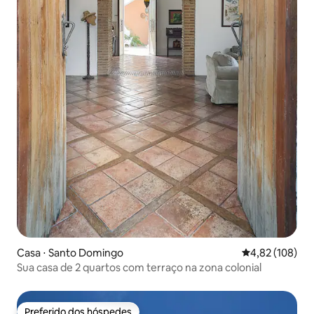
Casa ⋅ Santo Domingo
4,82 de uma av
4,82 (108)
Sua casa de 2 quartos com terraço na zona colonial
Preferido dos hóspedes