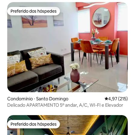
Preferido dos hóspedes
Preferido dos hóspedes
Condomínio ⋅ Santo Domingo
4,97 de uma av
4,97 (215)
Delicado APARTAMENTO 5º andar, A/C, WI-FI e Elevador
Preferido dos hóspedes
Preferido dos hóspedes