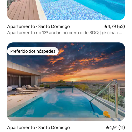
Apartamento ⋅ Santo Domingo
4,79 de uma a
4,79 (62)
Apartamento no 13º andar, no centro de SDQ | piscina +
jacuzzi
Preferido dos hóspedes
Preferido dos hóspedes
Apartamento ⋅ Santo Domingo
4,91 de uma a
4,91 (11)