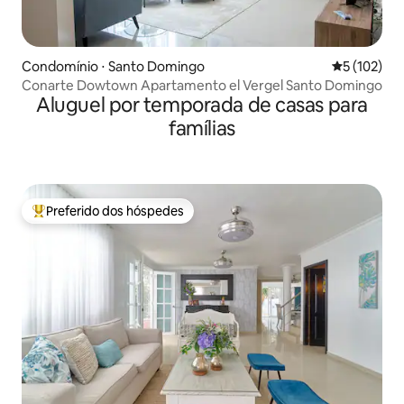
Condomínio ⋅ Santo Domingo
5 de uma av
5 (102)
Conarte Dowtown Apartamento el Vergel Santo Domingo
Aluguel por temporada de casas para
famílias
Preferido dos hóspedes
Entre os melhores preferidos dos hóspedes