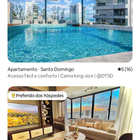
Apartamento ⋅ Santo Domingo
5 de uma a
5 (16)
Acesso fácil e conforto | Cama king-size | @DTSD
Preferido dos hóspedes
Entre os melhores preferidos dos hóspedes