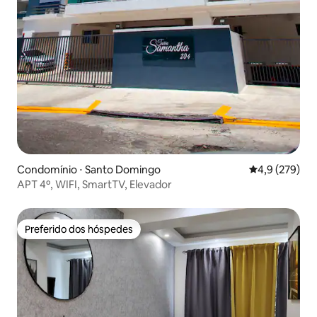
Condomínio ⋅ Santo Domingo
4,9 de uma av
4,9 (279)
APT 4º, WIFI, SmartTV, Elevador
Preferido dos hóspedes
Preferido dos hóspedes