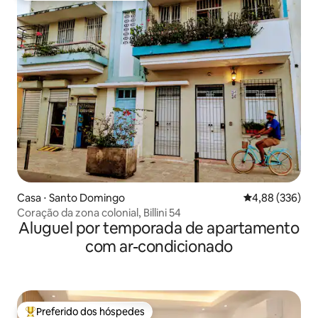
Casa ⋅ Santo Domingo
4,88 de uma ava
4,88 (336)
Coração da zona colonial, Billini 54
Aluguel por temporada de apartamento
com ar-condicionado
Preferido dos hóspedes
Entre os melhores preferidos dos hóspedes