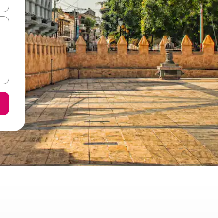
ore-os usando as seta para cima e para baixo do teclado ou tocando e