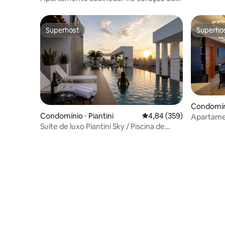
Piantini
Superhost
Superho
Superhost
Superho
Condomín
Condomínio ⋅ Piantini
4,84 de uma avaliação m
4,84 (359)
Apartamen
piscina +
Suíte de luxo Piantini Sky / Piscina de
borda infinita / Vistas da cidade