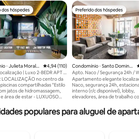
o dos hóspedes
Preferido dos hóspedes
o dos hóspedes
Preferido dos hóspedes
o ⋅ Julieta Morale
4,94 de uma avaliação média de 5, 110 avalia
4,94 (110)
Condomínio ⋅ Santo Doming
4
o
calização | Luxo 2-BEDR APT |
Apto. Naco / Segurança 24h / W
édia de 5, 123 avaliações
E ACADEMIA
rápido / Ar-condicionado em to
 LOCALIZAÇÃO no centro da
Apartamento elegante localiz
unidade
 piscinas compartilhadas "Estilo
Naco, segurança 24h, estacio
com jatos de hidromassagem,
interno (r/c disponível), lobby,
 e área de estar - LUXUOSO
elevadores, área de trabalho c
nto temático CONGO de 2
rápido, academia, jacuzzi, cine
g -
infantil. Ar condicionado em to
dades populares para aluguel de apar
e alta velocidade - 2 vagas de
áreas da unidade, 2 quartos a
mento internas privativas -
smart TV e cabo premium, armá
 XL - Máquina de lavar e
cofre e banheiro. Cozinha comp
- Recepção e segurança 24
Edifícios e apt. com Wi-Fi gratui
dia, 7 dias por semana -
Varanda. Máquina de lavar e se