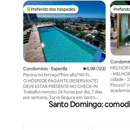
Preferido dos hóspedes
Preferid
Entre os melhores preferidos dos hóspedes
Preferid
Condomíni
s
MELHOR lo
Condomínio ⋅ Esperilla
4,98 de uma avaliação m
4,98 (123)
PISCINA 
- MELHOR
Piscina no terraço*Piso alto*Wi-Fi
cidade - 2
rápido*Eletricidade 24h
O HÓSPEDE PAGANTE (RESERVANTE)
Picuzzi" 
DEVE ESTAR PRESENTE NO CHECK-IN
academia
Trabalho remoto 24 horas por dia, 7 dias
apartame
por semana, Torre Segura em Santo
QUARTOS - Camas tamanho kin
Santo Domingo: comodi
Domingo + 3 quartos com banheiros, +
Internet d
meio banheiro; 13º andar, silencioso +
estaciona
Internet rápida, 100Mbps+ para
Smart TVs
Zoom/Netflix, energia de reserva, UPS +
secadora 
Camas confortáveis, máquina de
horas por 