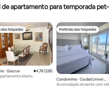
l de apartamento para temporada pet-f
o dos hóspedes
Preferido dos hóspedes
o dos hóspedes
Preferido dos hóspedes
io ⋅ Gazcue
4,78 de uma avaliação média de 5, 228 avalia
4,78 (228)
partamento inteiro.
édia de 5, 133 avaliações
Condomínio ⋅ Ciudad Universi
taria
Acomodação atraente com vist
mar, no Malecón