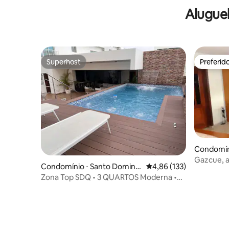
Alugue
Superhost
Preferid
Superhost
Preferid
Condomín
Gazcue, a
Condomínio ⋅ Santo Doming
4,86 de uma avaliação m
4,86 (133)
o
Zona Top SDQ • 3 QUARTOS Moderna •
Piscina Academia Terraço