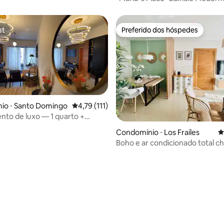
1BR/1BA- Piantini
st
Preferido dos hóspedes
st
Preferido dos hóspedes
io ⋅ Santo Domingo
4,79 de uma avaliação média de 5, 111 avalia
4,79 (111)
édia de 5, 359 avaliações
to de luxo — 1 quarto +
 centro de Santo Domingo
Condomínio ⋅ Los Frailes
4
Boho e ar condicionado total c
perto de tudo apartamento