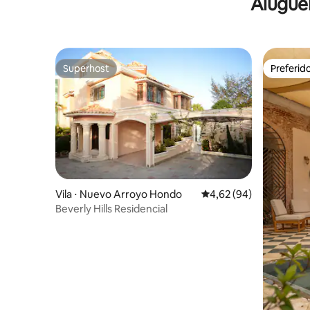
Alugue
Colonial
Superhost
Preferid
Superhost
Preferid
Vila ⋅ Nuevo Arroyo Hondo
4,62 de uma avaliação 
4,62 (94)
Beverly Hills Residencial