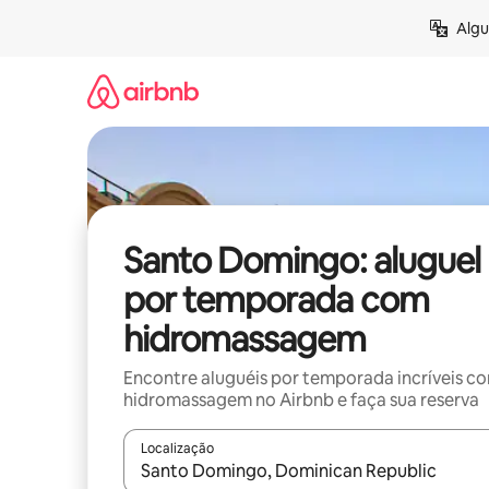
Pular
Algu
para
o
conteúdo
Santo Domingo: aluguel
por temporada com
hidromassagem
Encontre aluguéis por temporada incríveis c
hidromassagem no Airbnb e faça sua reserva
Localização
Quando os resultados estiverem disponíveis, expl