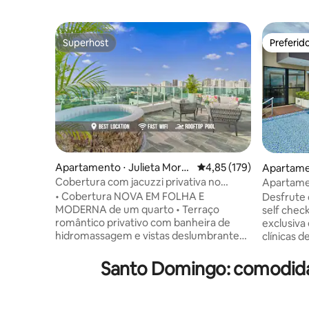
Superhost
Preferid
Superhost
Preferid
Apartamento ⋅ Julieta Moral
4,85 de uma avaliação m
4,85 (179)
Apartame
es
iqueya
Cobertura com jacuzzi privativa no
Apartame
centro da cidade | Piscina e academia
academia 
• Cobertura NOVA EM FOLHA E
Desfrute 
MODERNA de um quarto • Terraço
self chec
romântico privativo com banheira de
exclusiva
hidromassagem e vistas deslumbrantes •
clínicas d
MELHOR LOCALIZAÇÃO no centro da
distância,
cidade • Sofá-cama na sala de estar •
fechadura 
Santo Domingo: comodid
Piscina compartilhada no terraço,
falantes,
academia, espreguiçadeiras e área de
cabelo e 
estar • WI-FI RÁPIDO • Estacionamento
com uma be