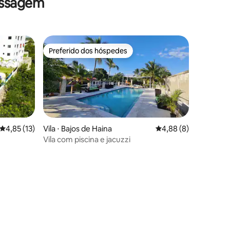
assagem
Preferido dos hóspedes
Preferido dos hóspedes
4,85 de uma avaliação média de 5, 13 avaliações
4,85 (13)
Vila ⋅ Bajos de Haina
4,88 de uma avaliaçã
4,88 (8)
Vila com piscina e jacuzzi