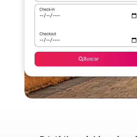
Check-in
Checkout
Buscar