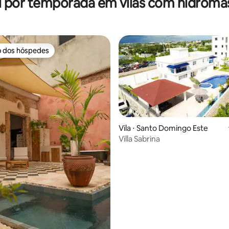
l por temporada em vilas com hidrom
o dos hóspedes
o dos hóspedes
Vila ⋅ Santo Domingo Este
Villa Sabrina
média de 5, 94 avaliações