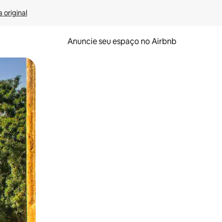
 original
Anuncie seu espaço no Airbnb
 deslizando o dedo na tela.