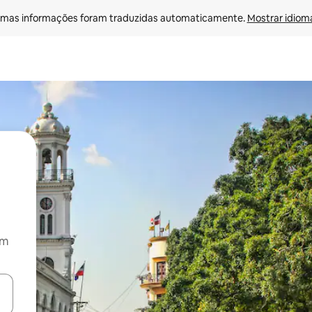
mas informações foram traduzidas automaticamente. 
Mostrar idioma
om
ore-os usando as seta para cima e para baixo do teclado ou tocando e