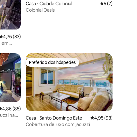
ções
Casa ⋅ Cidade Colonial
5 de uma avaliaçã
5 (7)
Colonial Oasis
4,76 de uma avaliação média de 5, 33 avaliações
4,76 (33)
e em
Preferido dos hóspedes
Preferido dos hóspedes
4,86 de uma avaliação média de 5, 85 avaliações
4,86 (85)
cuzzi na
Casa ⋅ Santo Domingo Este
4,95 de uma avaliação
4,95 (93)
Cobertura de luxo com jacuzzi
ções