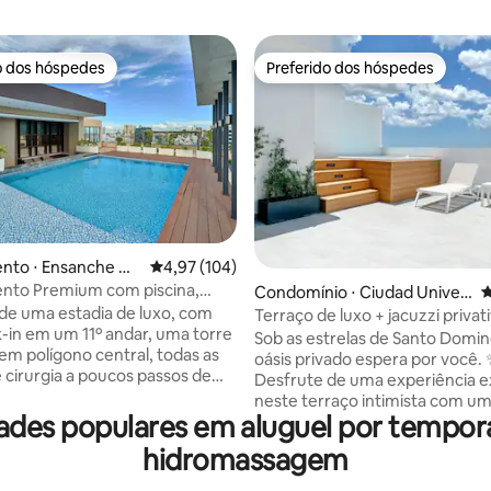
o dos hóspedes
Preferido dos hóspedes
o dos hóspedes
Preferido dos hóspedes
édia de 5, 179 avaliações
nto ⋅ Ensanche Qu
4,97 de uma avaliação média de 5, 104 avalia
4,97 (104)
nto Premium com piscina,
Condomínio ⋅ Ciudad Univer
4
e 2 jacuzzis
de uma estadia de luxo, com
sitaria
Terraço de luxo + jacuzzi priva
k-in em um 11º andar, uma torre
Santo Domingo
Sob as estrelas de Santo Domin
 em polígono central, todas as
oásis privado espera por você.
e cirurgia a poucos passos de
Desfrute de uma experiência e
 TVs de alta qualidade,
neste terraço intimista com u
inteligente, Wi-Fi, ares, alto-
ades populares em aluguel por tempo
banheira de hidromassagem il
 Alexa, blackout, secador de
perfeito para noites românticas
hidromassagem
ferro de passar a vapor. Varanda
escapadas inesquecíveis ou
la vista, piscina, jacuzzi (não
simplesmente para relaxar com 