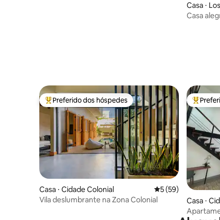
terraço na Zona Colonial
Casa ⋅ Los
Casa aleg
estacion
Preferido dos hóspedes
Prefe
Entre os melhores preferidos dos hóspedes
Entre os
Casa ⋅ Cidade Colonial
5 de uma avaliação 
5 (59)
Vila deslumbrante na Zona Colonial
Casa ⋅ Ci
Apartame