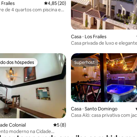
 Frailes
4,85 de uma avaliação média de 5, 20 avalia
4,85 (20)
re de 4 quartos com piscina e
amento
Casa ⋅ Los Frailes
Casa privada de luxo e elegant
Santo Domingo
rido dos hóspedes
Superhost
 melhores preferidos dos hóspedes
Superhost
Casa ⋅ Santo Domingo
Casa Aló: casa privativa com ja
média de 5, 59 avaliações
capital
dade Colonial
5 de uma avaliação média de 5, 8 avalia
5 (8)
nto moderno na Cidade