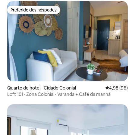
Preferido dos hóspedes
Preferido dos hóspedes
Quarto de hotel ⋅ Cidade Colonial
4,98 de uma av
4,98 (96)
Loft 101 · Zona Colonial · Varanda + Café da manhã