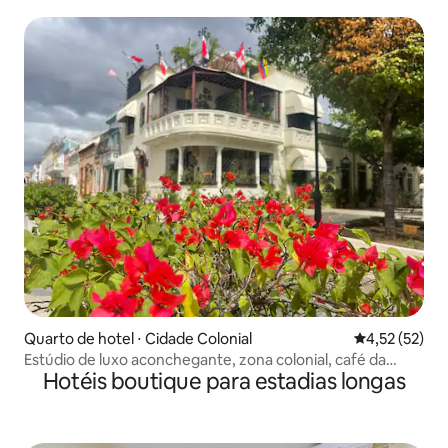
Fi
Quarto de hotel ⋅ Cidade Colonial
4,52 de uma a
4,52 (52)
Estúdio de luxo aconchegante, zona colonial, café da
Hotéis boutique para estadias longas
manhã grátis