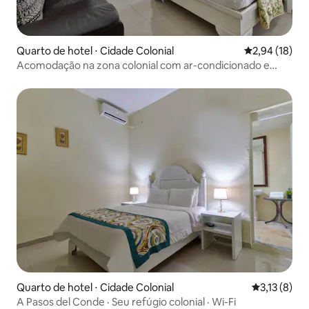
Quarto de hotel ⋅ Cidade Colonial
2,94 de uma a
2,94 (18)
Acomodação na zona colonial com ar-condicionado e
água quente
Quarto de hotel ⋅ Cidade Colonial
3,13 de uma 
3,13 (8)
A Pasos del Conde · Seu refúgio colonial · Wi-Fi