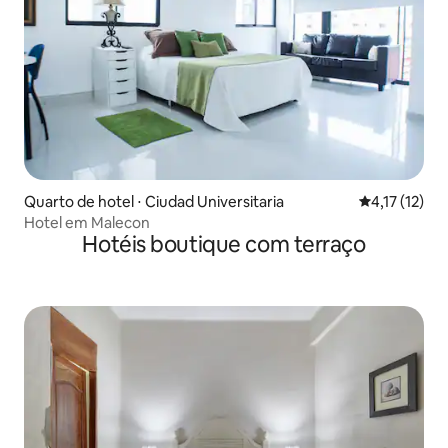
Quarto de hotel ⋅ Ciudad Universitaria
4,17 de uma a
4,17 (12)
Hotel em Malecon
Hotéis boutique com terraço