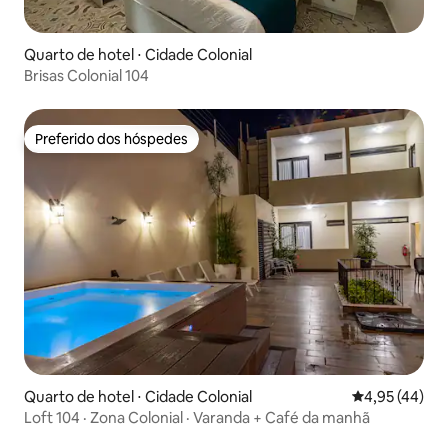
Quarto de hotel ⋅ Cidade Colonial
Brisas Colonial 104
Preferido dos hóspedes
Preferido dos hóspedes
Quarto de hotel ⋅ Cidade Colonial
4,95 de uma a
4,95 (44)
Loft 104 · Zona Colonial · Varanda + Café da manhã