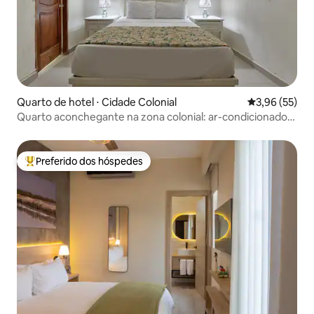
Quarto de hotel ⋅ Cidade Colonial
3,96 de uma a
3,96 (55)
Quarto aconchegante na zona colonial: ar-condicionado,
Wi-Fi e áreas de estar
Preferido dos hóspedes
Entre os melhores preferidos dos hóspedes