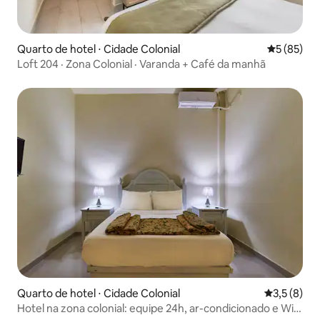
Quarto de hotel ⋅ Cidade Colonial
5 de uma a
5 (85)
Loft 204 · Zona Colonial · Varanda + Café da manhã
Quarto de hotel ⋅ Cidade Colonial
3,5 de uma 
3,5 (8)
Hotel na zona colonial: equipe 24h, ar-condicionado e Wi-