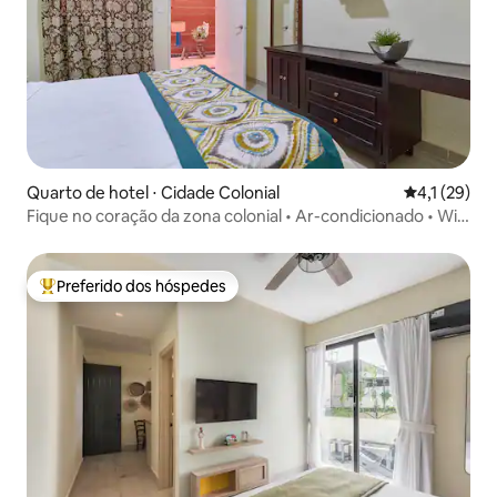
Quarto de hotel ⋅ Cidade Colonial
4,1 de uma a
4,1 (29)
Fique no coração da zona colonial • Ar-condicionado • Wi-
Fi
Preferido dos hóspedes
Entre os melhores preferidos dos hóspedes