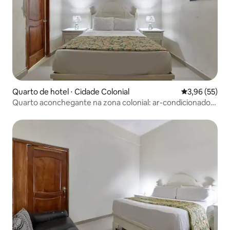
Quarto de hotel ⋅ Cidade Colonial
3,96 de uma a
3,96 (55)
Quarto aconchegante na zona colonial: ar-condicionado,
Wi-Fi e áreas de estar