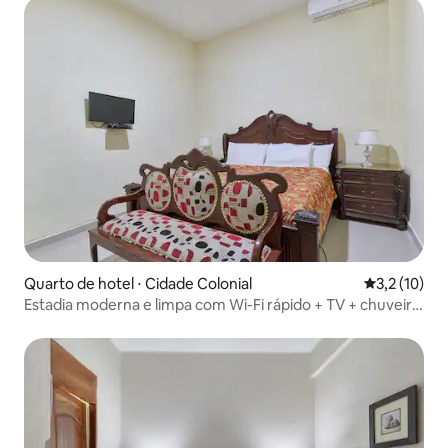
Quarto de hotel ⋅ Cidade Colonial
3,2 de uma a
3,2 (10)
Estadia moderna e limpa com Wi-Fi rápido + TV + chuveiro
quente