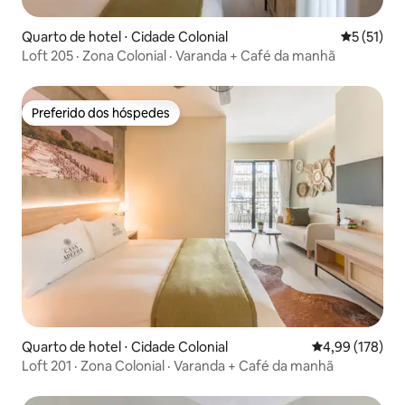
Quarto de hotel ⋅ Cidade Colonial
5 de uma a
5 (51)
Loft 205 · Zona Colonial · Varanda + Café da manhã
Preferido dos hóspedes
Preferido dos hóspedes
Quarto de hotel ⋅ Cidade Colonial
4,99 de uma av
4,99 (178)
Loft 201 · Zona Colonial · Varanda + Café da manhã