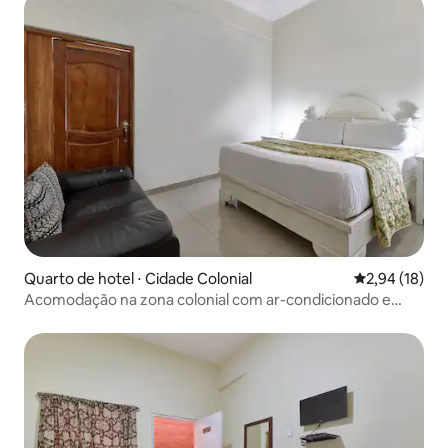
Quarto de hotel ⋅ Cidade Colonial
2,94 de uma a
2,94 (18)
Acomodação na zona colonial com ar-condicionado e
água quente