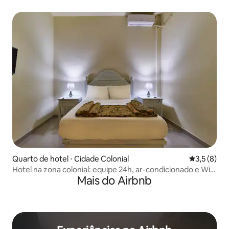
Quarto de hotel ⋅ Cidade Colonial
3,5 de uma 
3,5 (8)
Hotel na zona colonial: equipe 24h, ar-condicionado e Wi-
Mais do Airbnb
Fi