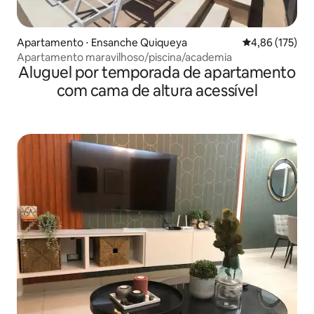
Apartamento ⋅ Ensanche Quiqueya
4,86 de uma av
4,86 (175)
Apartamento maravilhoso/piscina/academia
Aluguel por temporada de apartamento
com cama de altura acessível