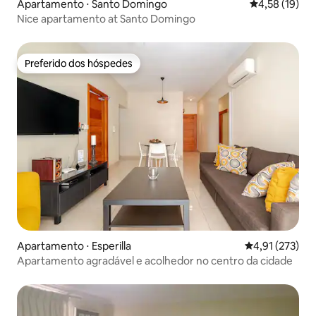
Apartamento ⋅ Santo Domingo
4,58 de uma a
4,58 (19)
Nice apartamento at Santo Domingo
Preferido dos hóspedes
Preferido dos hóspedes
Apartamento ⋅ Esperilla
4,91 de uma av
4,91 (273)
Apartamento agradável e acolhedor no centro da cidade