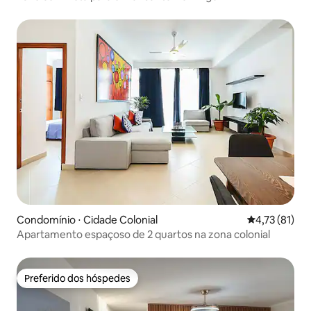
Condomínio ⋅ Cidade Colonial
4,73 de uma a
4,73 (81)
Apartamento espaçoso de 2 quartos na zona colonial
Preferido dos hóspedes
Preferido dos hóspedes