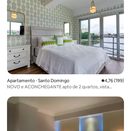
Apartamento ⋅ Santo Domingo
4,76 de uma av
4,76 (199)
NOVO e ACONCHEGANTE apto de 2 quartos, vista
panorâmica à beira-mar!