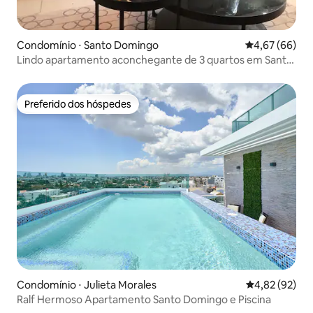
Condomínio ⋅ Santo Domingo
4,67 de uma a
4,67 (66)
Lindo apartamento aconchegante de 3 quartos em Santo
Domingo
Preferido dos hóspedes
Preferido dos hóspedes
Condomínio ⋅ Julieta Morales
4,82 de uma a
4,82 (92)
Ralf Hermoso Apartamento Santo Domingo e Piscina