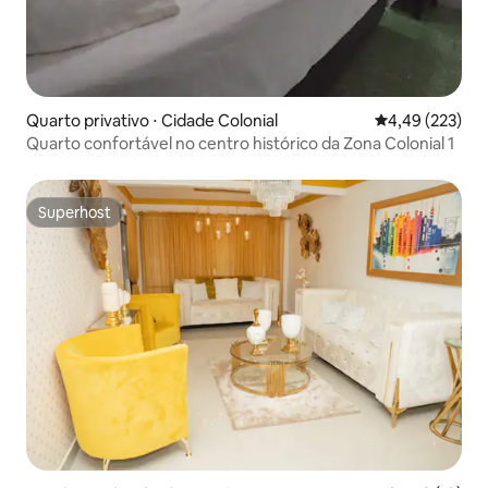
Quarto privativo ⋅ Cidade Colonial
4,49 de uma av
4,49 (223)
Quarto confortável no centro histórico da Zona Colonial 1
Superhost
Superhost