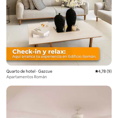
Quarto de hotel ⋅ Gazcue
4,78 de uma 
4,78 (9)
Apartamentos Román