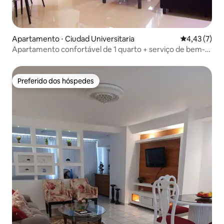
Apartamento ⋅ Ciudad Universitaria
4,43 de uma 
4,43 (7)
Apartamento confortável de 1 quarto + serviço de bem-
estar
Preferido dos hóspedes
Preferido dos hóspedes