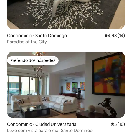
Condomínio ⋅ Santo Domingo
4,93 de uma a
4,93 (14)
Paradise of the City
Preferido dos hóspedes
Preferido dos hóspedes
Condomínio ⋅ Ciudad Universitaria
5 de uma a
5 (10)
Luxo com vista para o mar Santo Domingo