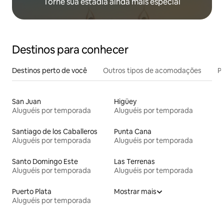
Torne sua estadia ainda mais especial
Destinos para conhecer
Destinos perto de você
Outros tipos de acomodações
Pr
San Juan
Higüey
Aluguéis por temporada
Aluguéis por temporada
Santiago de los Caballeros
Punta Cana
Aluguéis por temporada
Aluguéis por temporada
Santo Domingo Este
Las Terrenas
Aluguéis por temporada
Aluguéis por temporada
Puerto Plata
Mostrar mais
Aluguéis por temporada