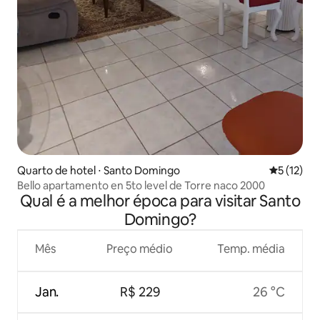
Quarto de hotel ⋅ Santo Domingo
5 de uma a
5 (12)
Bello apartamento en 5to level de Torre naco 2000
Qual é a melhor época para visitar Santo
Domingo?
Mês
Preço médio
Temp. média
Jan.
R$ 229
26 °C