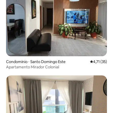
Condomínio ⋅ Santo Domingo Este
4,71 de uma a
4,71 (35)
Apartamento Mirador Colonial