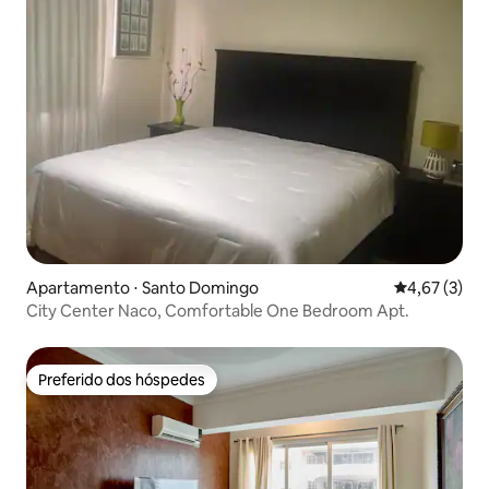
Apartamento ⋅ Santo Domingo
4,67 de uma 
4,67 (3)
City Center Naco, Comfortable One Bedroom Apt.
Preferido dos hóspedes
Preferido dos hóspedes