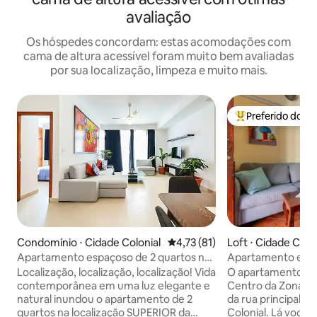
avaliação
Os hóspedes concordam: estas acomodações com
cama de altura acessível foram muito bem avaliadas
por sua localização, limpeza e muito mais.
Preferido dos 
Entre os melhore
Loft ⋅ Cidade Colo
Condomínio ⋅ Cidade Colonial
4,73 de uma avaliação média de
4,73 (81)
Apartamento estú
Apartamento espaçoso de 2 quartos na
central
zona colonial
O apartamento est
Localização, localização, localização! Vida
Centro da Zona Co
contemporânea em uma luz elegante e
da rua principal C
natural inundou o apartamento de 2
Colonial. Lá você e
quartos na localização SUPERIOR da