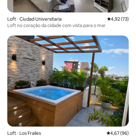
Loft ⋅ Ciudad Universitaria
4,92 de uma a
4,92 (73)
Loft no coração da cidade com vista para o mar
Loft ⋅ Los Frailes
4,67 de uma a
4,67 (96)