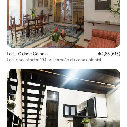
Loft ⋅ Cidade Colonial
4,65 de uma av
4,65 (616)
Loft encantador 104 no coração da zona colonial