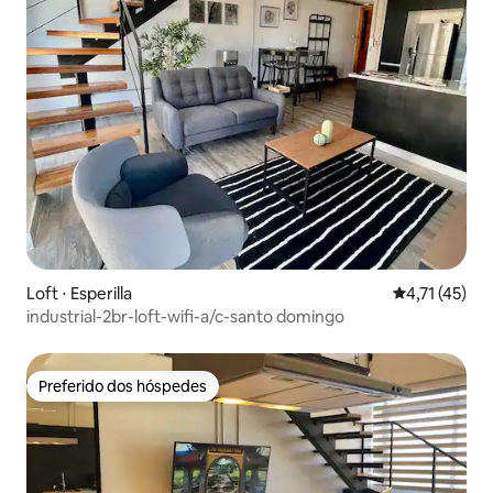
Loft ⋅ Esperilla
4,71 de uma a
4,71 (45)
industrial-2br-loft-wifi-a/c-santo domingo
Preferido dos hóspedes
Preferido dos hóspedes