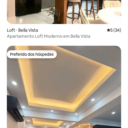
Loft ⋅ Bella Vista
5 de uma a
5 (34)
Apartamento Loft Moderno em Bella Vista
Preferido dos hóspedes
Preferido dos hóspedes