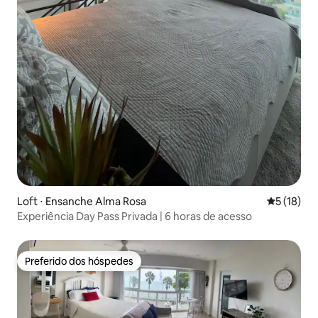
Loft ⋅ Ensanche Alma Rosa
5 de uma a
5 (18)
Experiência Day Pass Privada | 6 horas de acesso
Preferido dos hóspedes
Preferido dos hóspedes