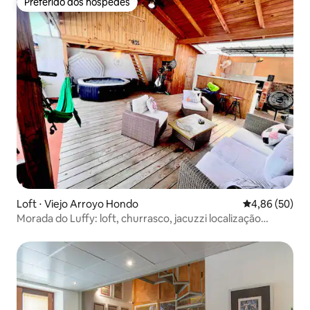
Preferido dos hóspedes
Preferido dos hóspedes
Loft ⋅ Viejo Arroyo Hondo
4,86 de uma a
4,86 (50)
Morada do Luffy: loft, churrasco, jacuzzi localização
central