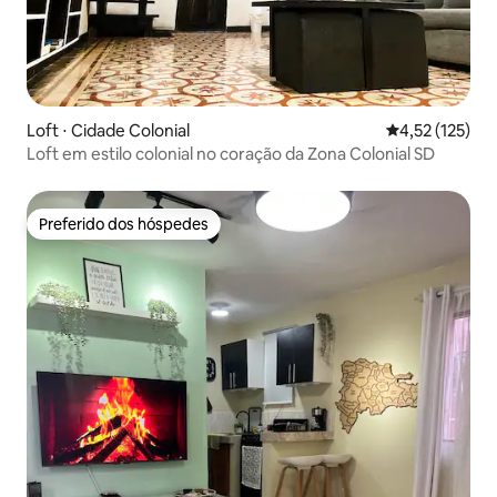
Loft ⋅ Cidade Colonial
4,52 de uma av
4,52 (125)
Loft em estilo colonial no coração da Zona Colonial SD
Preferido dos hóspedes
Preferido dos hóspedes