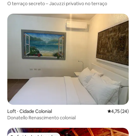
O terraço secreto – Jacuzzi privativo no terraço
Loft ⋅ Cidade Colonial
4,75 de uma a
4,75 (24)
Donatello Renascimento colonial