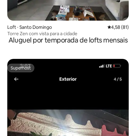
Loft ⋅ Santo Domingo
4,58 de uma a
4,58 (81)
Torre Zen com vista para a cidade
Aluguel por temporada de lofts mensais
Superhost
Superhost