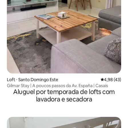
Loft ⋅ Santo Domingo Este
4,98 de uma a
4,98 (43)
Gilmar Stay | A poucos passos da Av. España | Casais
Aluguel por temporada de lofts com
lavadora e secadora