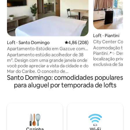
Loft ⋅ Piantini
City Center Confo
Loft ⋅ Santo Domingo
4,86 de uma avaliação média de 5
4,86 (208)
Piantini Sto.Domi
Acomodação tranq
Apartamento-Estúdio em Gazcue com
Piantini📍✨ Desfrute de conforto e uma
bela vista para o mar
Apartamento estúdio acolhedor de 38
localização privile
m². Design com uma grande janela onde
exclusiva de Sant
você pode apreciar a vista da cidade e do
com WI-FI, ar-con
Mar do Caribe. O conceito de
Netflix, fogão, caf
Santo Domingo: comodidades populares
apartamento-estúdio caracteriza-se
e panela, além de 
como um espaço unificado onde a
para aluguel por temporada de lofts
elevador, detector
cozinha, a sala de estar, a sala de jantar e
segurança 24 horas
o quarto fazem parte do mesmo
semana. 🚗 Estacionamento privado e a
ambiente. O banheiro é privativo. O
apenas 1 minuto 
apartamento estúdio NÃO admite
Nacional e da Pla
visitas. SEM EXCEÇÃO! Festas, música
rua. Rodeado pelo
alta ou ruídos que tirem a tranquilidade
restaurantes e pub
do condomínio ou dos vizinhos não são
permitidos. Isso acarreta uma
Cozinha
Wi-Fi