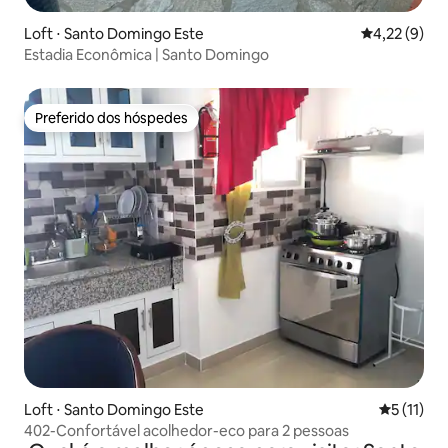
Loft ⋅ Santo Domingo Este
4,22 de uma 
4,22 (9)
Estadia Econômica | Santo Domingo
Preferido dos hóspedes
Preferido dos hóspedes
Loft ⋅ Santo Domingo Este
5 de uma a
5 (11)
402-Confortável acolhedor-eco para 2 pessoas