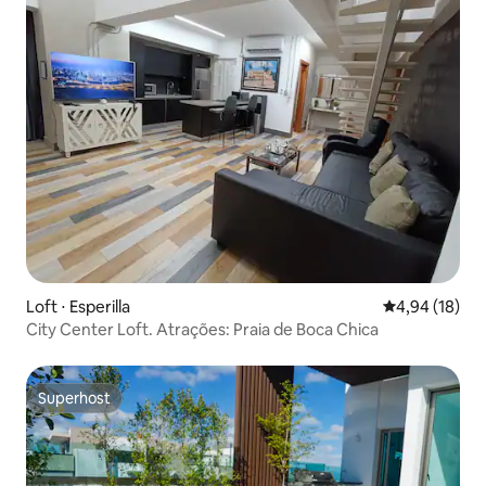
Loft ⋅ Esperilla
4,94 de uma a
4,94 (18)
City Center Loft. Atrações: Praia de Boca Chica
Superhost
Superhost