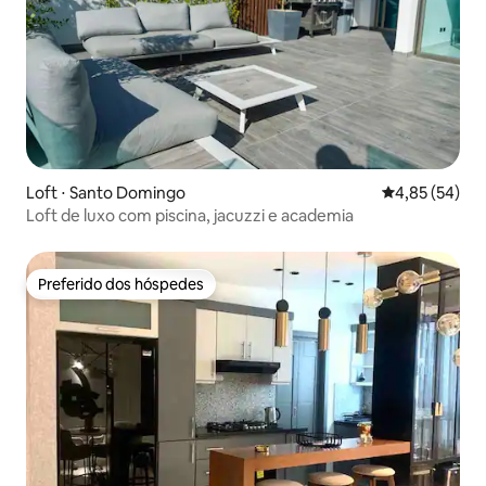
Loft ⋅ Santo Domingo
4,85 de uma a
4,85 (54)
Loft de luxo com piscina, jacuzzi e academia
Preferido dos hóspedes
Preferido dos hóspedes