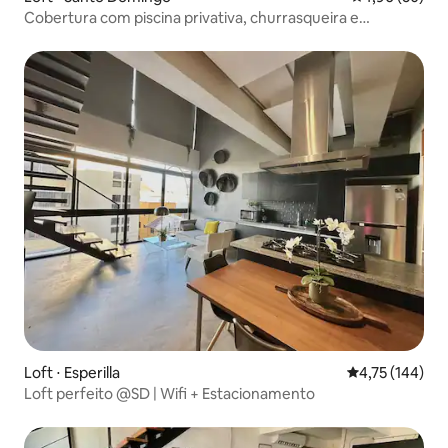
Cobertura com piscina privativa, churrasqueira e
empregada doméstica
Loft ⋅ Esperilla
4,75 de uma av
4,75 (144)
Loft perfeito @SD | Wifi + Estacionamento