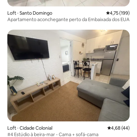
Loft ⋅ Santo Domingo
4,75 de uma av
4,75 (199)
Apartamento aconchegante perto da Embaixada dos EUA
Loft ⋅ Cidade Colonial
4,68 de uma a
4,68 (44)
#4 Estúdio à beira-mar - Cama + sofá-cama