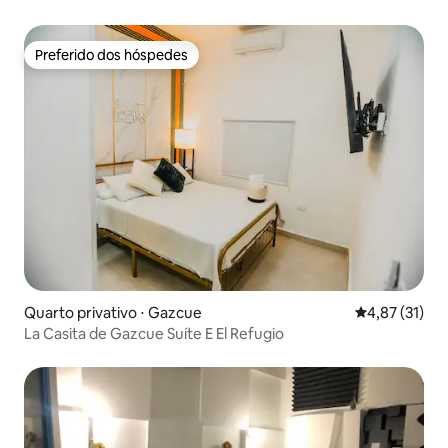
Preferido dos hóspedes
Preferido dos hóspedes
Quarto privativo ⋅ Gazcue
4,87 de uma a
4,87 (31)
La Casita de Gazcue Suíte E El Refugio