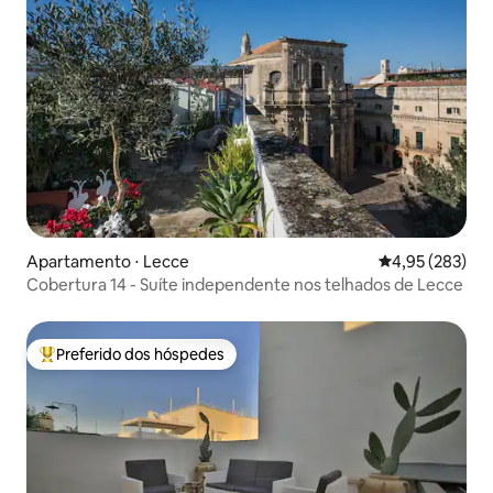
Apartamento ⋅ Lecce
4,95 de uma av
4,95 (283)
Cobertura 14 - Suíte independente nos telhados de Lecce
Preferido dos hóspedes
Entre os melhores preferidos dos hóspedes