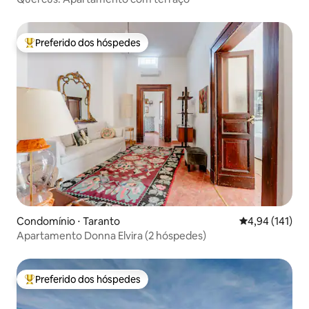
Preferido dos hóspedes
Entre os melhores preferidos dos hóspedes
Condomínio ⋅ Taranto
4,94 de uma av
4,94 (141)
Apartamento Donna Elvira (2 hóspedes)
Preferido dos hóspedes
Entre os melhores preferidos dos hóspedes