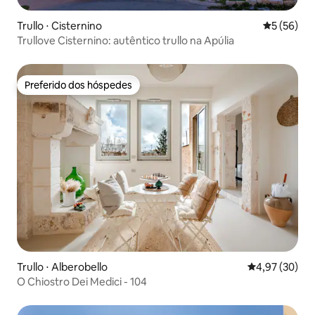
Trullo ⋅ Cisternino
5 de uma a
5 (56)
Trullove Cisternino: autêntico trullo na Apúlia
Preferido dos hóspedes
Preferido dos hóspedes
Trullo ⋅ Alberobello
4,97 de uma a
4,97 (30)
O Chiostro Dei Medici - 104