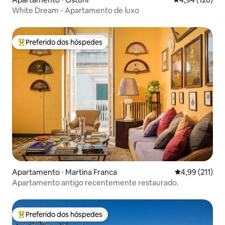
White Dream - Apartamento de luxo
Preferido dos hóspedes
Entre os melhores preferidos dos hóspedes
Apartamento ⋅ Martina Franca
4,99 de uma av
4,99 (211)
Apartamento antigo recentemente restaurado.
Preferido dos hóspedes
Entre os melhores preferidos dos hóspedes