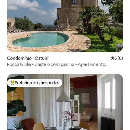
Condomínio ⋅ Ostuni
5 de uma 
5 (6)
Rocca Giulia - Castelo com piscina - Apartamento
elegante
Preferido dos hóspedes
Entre os melhores preferidos dos hóspedes