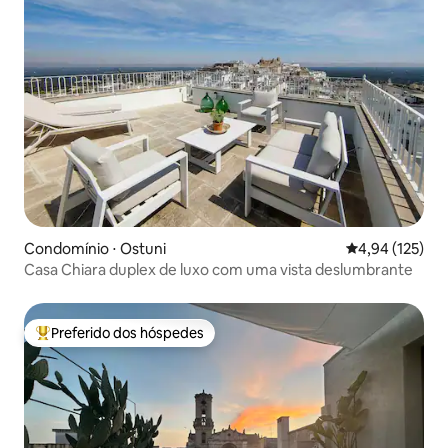
Condomínio ⋅ Ostuni
4,94 de uma av
4,94 (125)
Casa Chiara duplex de luxo com uma vista deslumbrante
Preferido dos hóspedes
Entre os melhores preferidos dos hóspedes