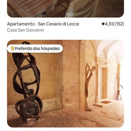
Apartamento ⋅ San Cesario di Lecce
4,93 de uma av
4,93 (152)
Casa San Giovanni
Preferido dos hóspedes
Entre os melhores preferidos dos hóspedes