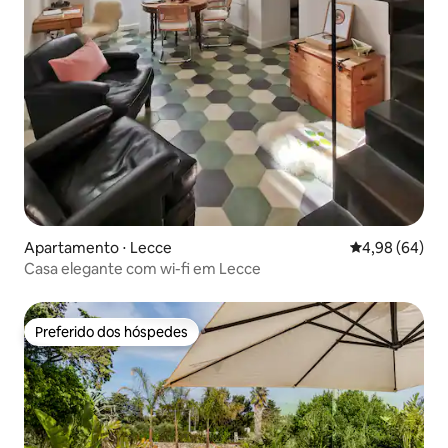
Apartamento ⋅ Lecce
4,98 de uma av
4,98 (64)
Casa elegante com wi-fi em Lecce
Preferido dos hóspedes
Preferido dos hóspedes