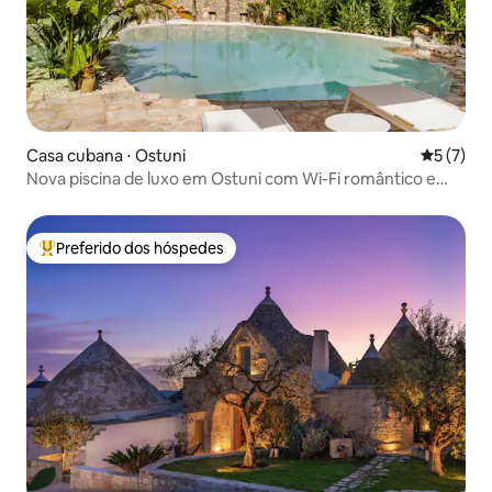
Casa cubana ⋅ Ostuni
5 de uma 
5 (7)
Nova piscina de luxo em Ostuni com Wi-Fi romântico e
relaxante
Preferido dos hóspedes
Entre os melhores preferidos dos hóspedes