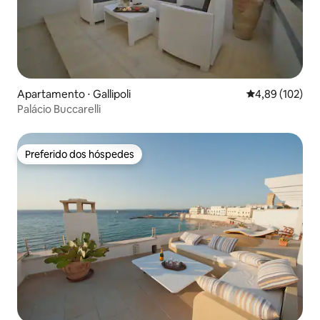
Apartamento ⋅ Gallipoli
4,89 de uma av
4,89 (102)
Palácio Buccarelli
Preferido dos hóspedes
Preferido dos hóspedes