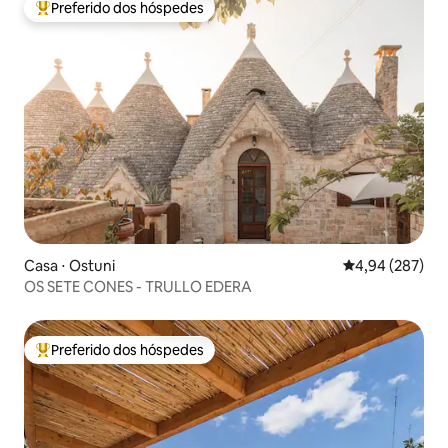
Preferido dos hóspedes
Entre os melhores preferidos dos hóspedes
Casa ⋅ Ostuni
4,94 de uma ava
4,94 (287)
OS SETE CONES - TRULLO EDERA
Preferido dos hóspedes
Entre os melhores preferidos dos hóspedes