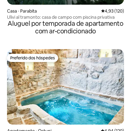
Casa ⋅ Parabita
4,93 de uma av
4,93 (120)
Ulivi al tramonto: casa de campo com piscina privativa
Aluguel por temporada de apartamento
com ar-condicionado
Preferido dos hóspedes
Preferido dos hóspedes
Apartamento ⋅ Ostuni
4,94 de uma av
4,94 (120)