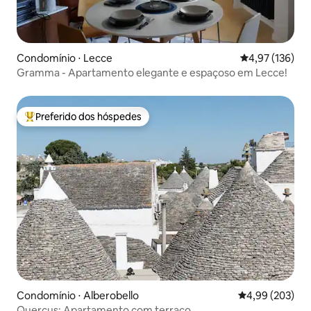
Condomínio ⋅ Lecce
4,97 de uma av
4,97 (136)
Gramma - Apartamento elegante e espaçoso em Lecce!
Preferido dos hóspedes
Entre os melhores preferidos dos hóspedes
Condomínio ⋅ Alberobello
4,99 de uma ava
4,99 (203)
Quercus: Apartamento com terraço