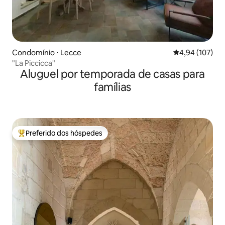
Condomínio ⋅ Lecce
4,94 de uma av
4,94 (107)
"La Piccicca"
Aluguel por temporada de casas para
famílias
Preferido dos hóspedes
Entre os melhores preferidos dos hóspedes