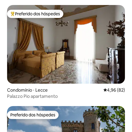
Preferido dos hóspedes
Entre os melhores preferidos dos hóspedes
Condomínio ⋅ Lecce
4,96 de uma a
4,96 (82)
Palazzo Pio apartamento
Preferido dos hóspedes
Preferido dos hóspedes