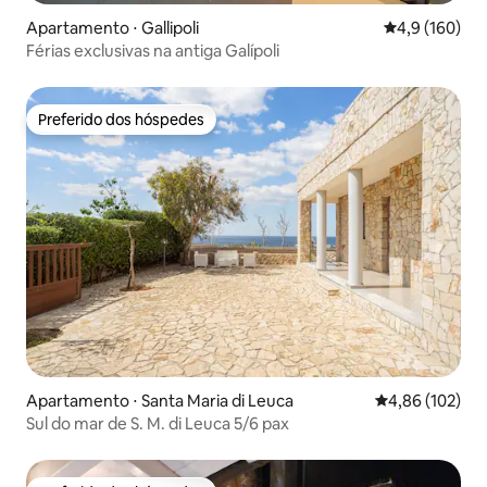
Apartamento ⋅ Gallipoli
4,9 de uma av
4,9 (160)
Férias exclusivas na antiga Galípoli
Preferido dos hóspedes
Preferido dos hóspedes
Apartamento ⋅ Santa Maria di Leuca
4,86 de uma av
4,86 (102)
Sul do mar de S. M. di Leuca 5/6 pax