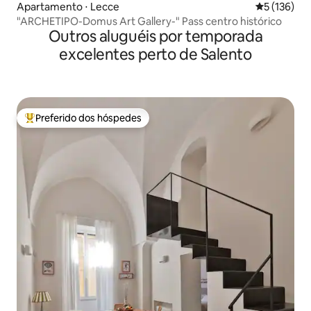
Apartamento ⋅ Lecce
5 de uma av
5 (136)
"ARCHETIPO-Domus Art Gallery-" Pass centro histórico
Outros aluguéis por temporada
excelentes perto de Salento
Preferido dos hóspedes
Entre os melhores preferidos dos hóspedes