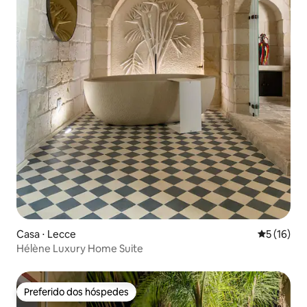
Casa ⋅ Lecce
5 de uma a
5 (16)
Hélène Luxury Home Suite
Preferido dos hóspedes
Preferido dos hóspedes