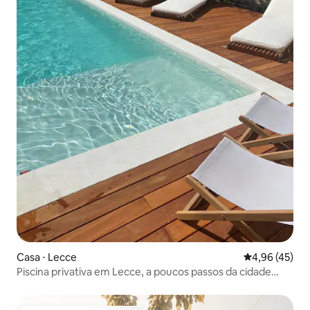
Casa ⋅ Lecce
4,96 de uma a
4,96 (45)
Piscina privativa em Lecce, a poucos passos da cidade
velha