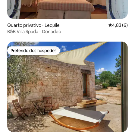
Quarto privativo ⋅ Lequile
4,83 de uma 
4,83 (6)
B&B Villa Spada - Donadeo
Preferido dos hóspedes
Preferido dos hóspedes