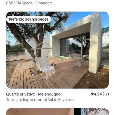
B&B Villa Spada - Donadeo
Preferido dos hóspedes
Preferido dos hóspedes
Quarto privativo ⋅ Melendugno
4,94 de uma a
4,94 (17)
Terecate Experimental Relais Favolosa