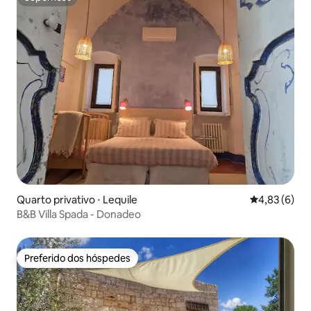
Superhost
Quarto privativo ⋅ Lequile
4,83 de uma 
4,83 (6)
B&B Villa Spada - Donadeo
Preferido dos hóspedes
Preferido dos hóspedes