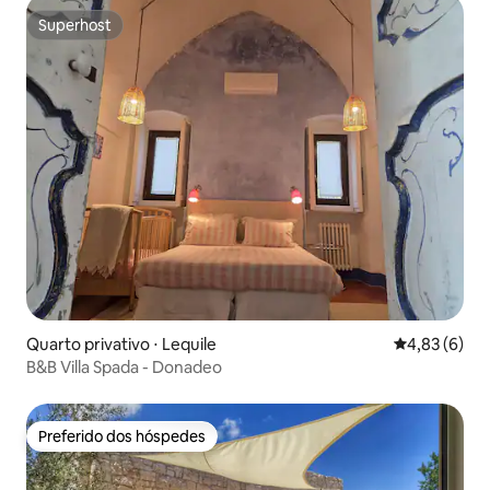
Superhost
Superhost
Quarto privativo ⋅ Lequile
4,83 de uma 
4,83 (6)
B&B Villa Spada - Donadeo
Preferido dos hóspedes
Preferido dos hóspedes