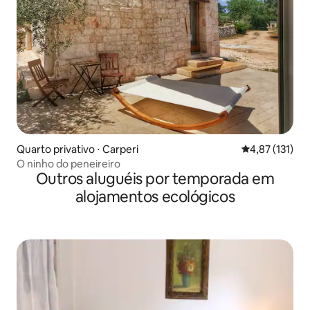
Quarto privativo ⋅ Carperi
4,87 de uma av
4,87 (131)
O ninho do peneireiro
Outros aluguéis por temporada em
alojamentos ecológicos