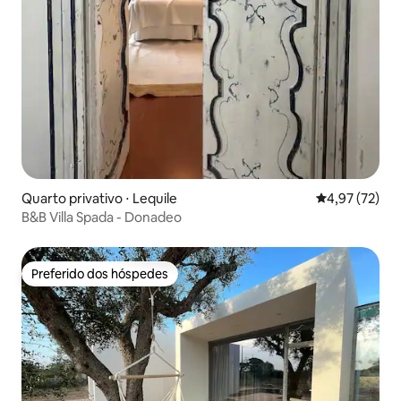
Quarto privativo ⋅ Lequile
4,97 de uma a
4,97 (72)
B&B Villa Spada - Donadeo
Preferido dos hóspedes
Preferido dos hóspedes