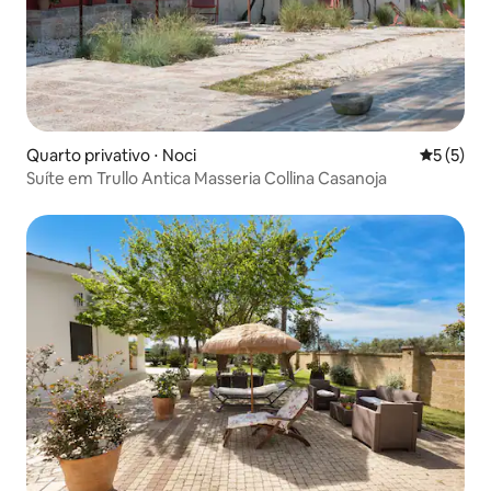
Quarto privativo ⋅ Noci
5 de uma 
5 (5)
Suíte em Trullo Antica Masseria Collina Casanoja