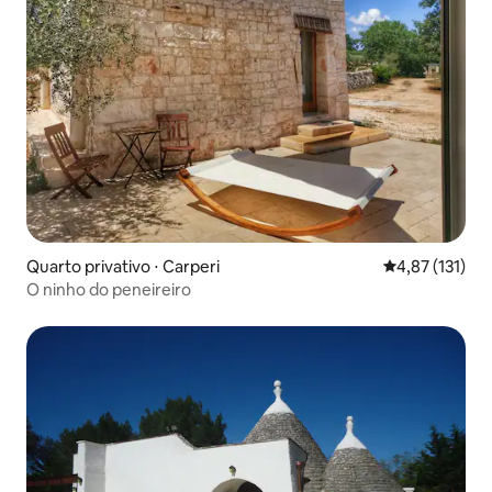
Quarto privativo ⋅ Carperi
4,87 de uma av
4,87 (131)
O ninho do peneireiro