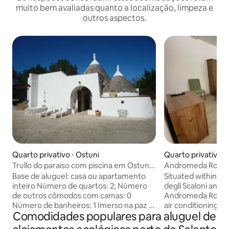
muito bem avaliadas quanto a localização, limpeza e
outros aspectos.
Quarto privativo ⋅ Ostuni
Quarto privativo ⋅
Trullo do paraíso com piscina em Ostuni,
Andromeda Rooms
Puglia
Base de aluguel: casa ou apartamento
Situated within 50
inteiro Número de quartos: 2; Número
degli Scaloni and 
de outros cômodos com camas: 0
Andromeda Rooms
Número de banheiros: 1 Imerso na paz e
air conditioning a
Comodidades populares para aluguel de
tranquilidade de uma propriedade
in Otranto. Guests
encantadora com mais de um hectare,
house have access 