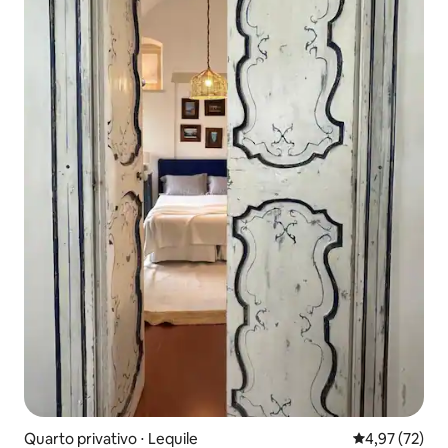
Quarto privativo ⋅ Lequile
4,97 de uma a
4,97 (72)