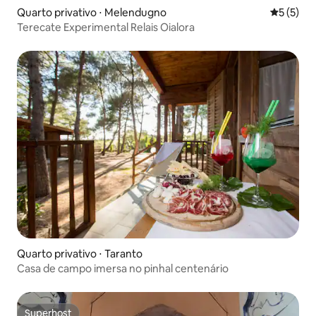
Quarto privativo ⋅ Melendugno
5 de uma 
5 (5)
Terecate Experimental Relais Oialora
Quarto privativo ⋅ Taranto
Casa de campo imersa no pinhal centenário
Superhost