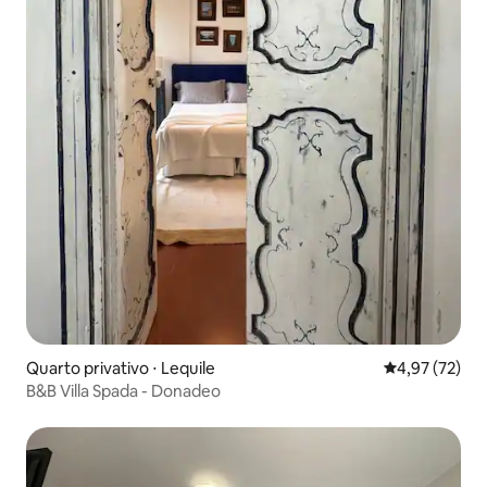
Quarto privativo ⋅ Lequile
4,97 de uma a
4,97 (72)
B&B Villa Spada - Donadeo