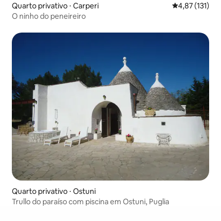
Quarto privativo ⋅ Carperi
4,87 de uma av
4,87 (131)
O ninho do peneireiro
Quarto privativo ⋅ Ostuni
Trullo do paraíso com piscina em Ostuni, Puglia