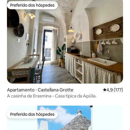
Preferido dos hóspedes
Preferido dos hóspedes
Apartamento ⋅ Castellana Grotte
4,9 de uma av
4,9 (177)
A casinha de Erasmina - Casa típica da Apúlia.
Preferido dos hóspedes
Preferido dos hóspedes