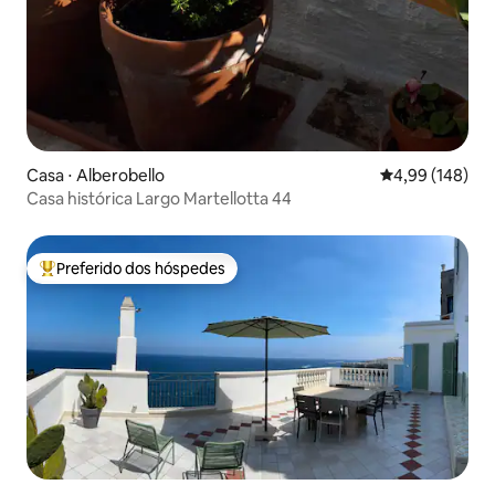
Casa ⋅ Alberobello
4,99 de uma av
4,99 (148)
Casa histórica Largo Martellotta 44
Preferido dos hóspedes
Entre os melhores preferidos dos hóspedes