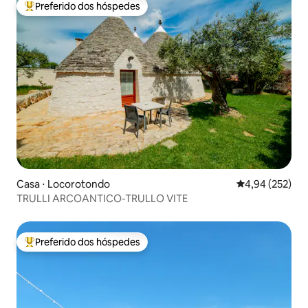
Preferido dos hóspedes
Entre os melhores preferidos dos hóspedes
Casa ⋅ Locorotondo
4,94 de uma av
4,94 (252)
TRULLI ARCOANTICO-TRULLO VITE
Preferido dos hóspedes
Entre os melhores preferidos dos hóspedes