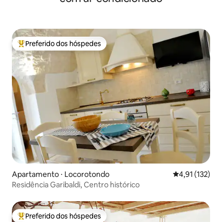
Preferido dos hóspedes
Entre os melhores preferidos dos hóspedes
Apartamento ⋅ Locorotondo
4,91 de uma av
4,91 (132)
Residência Garibaldi, Centro histórico
Preferido dos hóspedes
Entre os melhores preferidos dos hóspedes