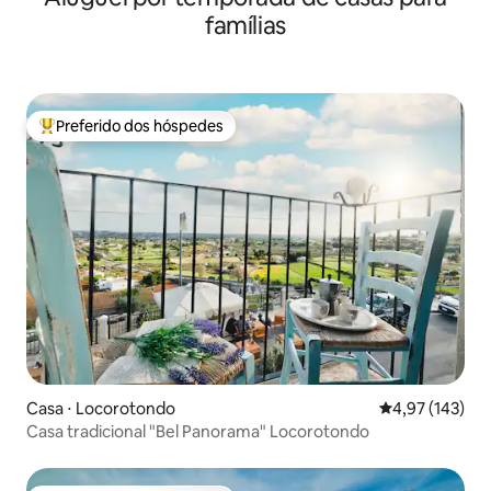
famílias
Preferido dos hóspedes
Entre os melhores preferidos dos hóspedes
Casa ⋅ Locorotondo
4,97 de uma av
4,97 (143)
Casa tradicional "Bel Panorama" Locorotondo