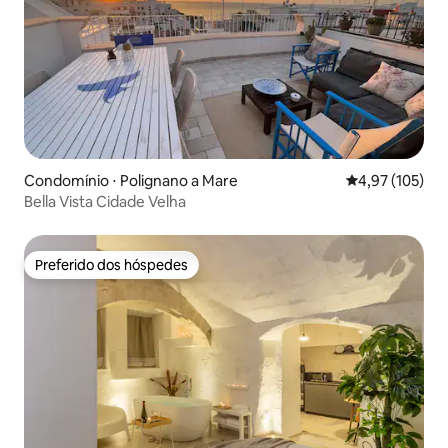
Condomínio ⋅ Polignano a Mare
4,97 de uma av
4,97 (105)
Bella Vista Cidade Velha
Preferido dos hóspedes
Preferido dos hóspedes