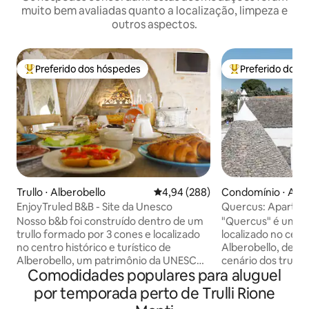
muito bem avaliadas quanto a localização, limpeza e
outros aspectos.
Preferido dos hóspedes
Preferido dos 
Entre os melhores preferidos dos hóspedes
Entre os melhore
Trullo ⋅ Alberobello
4,94 de uma avaliação média de 5
4,94 (288)
Condomínio ⋅ Albe
EnjoyTruled B&B - Site da Unesco
Quercus: Apartam
Nosso b&b foi construído dentro de um
"Quercus" é um edi
trullo formado por 3 cones e localizado
localizado no cent
no centro histórico e turístico de
Alberobello, dent
Alberobello, um patrimônio da UNESCO.
cenário dos trulli 
Comodidades populares para aluguel
O trullo foi recentemente renovado
locais, patrimônio
respeitando todas as características
apartamento é co
por temporada perto de Trulli Rione
históricas e arquitetônicas da estrutura
quartos de casal,