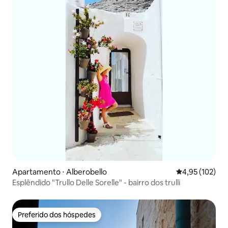
Apartamento ⋅ Alberobello
4,95 de uma av
4,95 (102)
Esplêndido "Trullo Delle Sorelle" - bairro dos trulli
Preferido dos hóspedes
Preferido dos hóspedes