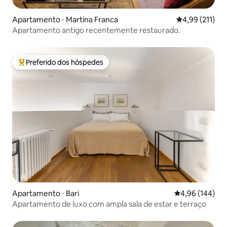
Apartamento ⋅ Martina Franca
4,99 de uma av
4,99 (211)
Apartamento antigo recentemente restaurado.
Preferido dos hóspedes
Entre os melhores preferidos dos hóspedes
Apartamento ⋅ Bari
4,96 de uma av
4,96 (144)
Apartamento de luxo com ampla sala de estar e terraço