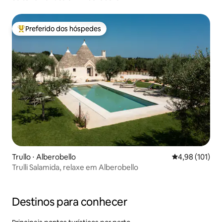
Preferido dos hóspedes
Entre os melhores preferidos dos hóspedes
Trullo ⋅ Alberobello
4,98 de uma av
4,98 (101)
Trulli Salamida, relaxe em Alberobello
Destinos para conhecer