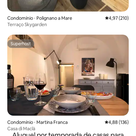
Condomínio ⋅ Polignano a Mare
4,97 de uma av
4,97 (210)
Terraço Skygarden
Superhost
Superhost
Condomínio ⋅ Martina Franca
4,88 de uma av
4,88 (136)
Casa di Maclà
Aluguel por temporada de casas para