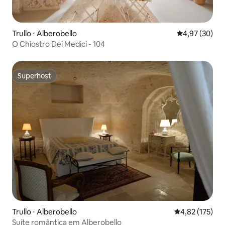
Trullo ⋅ Alberobello
4,97 de uma a
4,97 (30)
O Chiostro Dei Medici - 104
Superhost
Superhost
Trullo ⋅ Alberobello
4,82 de uma av
4,82 (175)
Suíte romântica em Alberobello