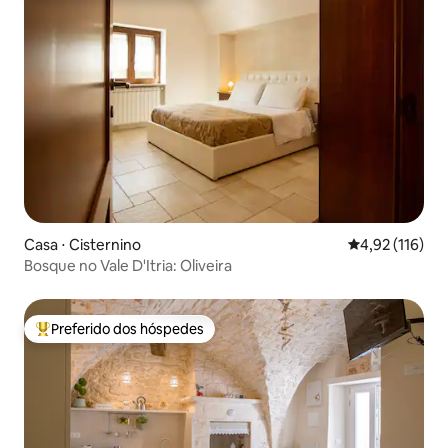
Casa ⋅ Cisternino
4,92 de uma av
4,92 (116)
Bosque no Vale D'Itria: Oliveira
Preferido dos hóspedes
Entre os melhores preferidos dos hóspedes