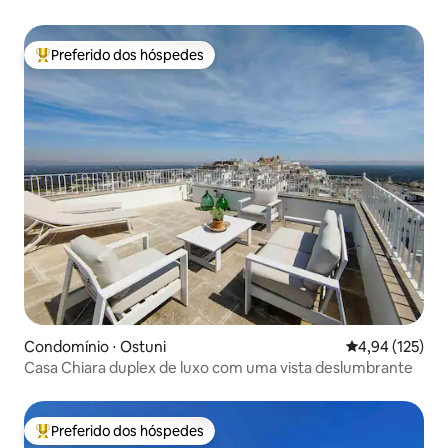
Preferido dos hóspedes
Entre os melhores preferidos dos hóspedes
Condomínio ⋅ Ostuni
4,94 de uma av
4,94 (125)
Casa Chiara duplex de luxo com uma vista deslumbrante
Preferido dos hóspedes
Entre os melhores preferidos dos hóspedes