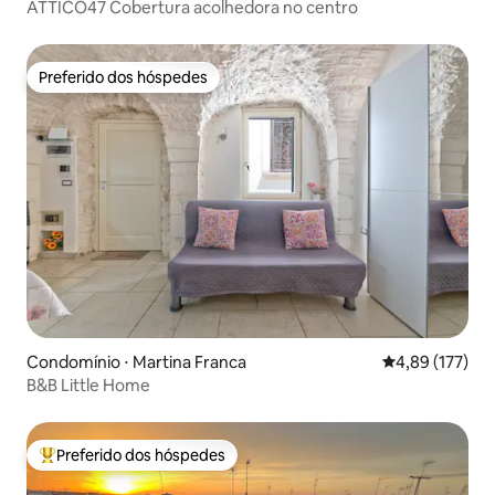
ATTICO47 Cobertura acolhedora no centro
Preferido dos hóspedes
Preferido dos hóspedes
Condomínio ⋅ Martina Franca
4,89 de uma av
4,89 (177)
B&B Little Home
Preferido dos hóspedes
Entre os melhores preferidos dos hóspedes