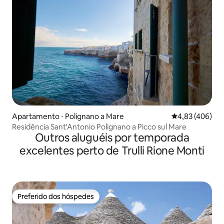
Apartamento ⋅ Polignano a Mare
4,83 de uma av
4,83 (406)
Residência Sant'Antonio Polignano a Picco sul Mare
Outros aluguéis por temporada
excelentes perto de Trulli Rione Monti
Preferido dos hóspedes
Preferido dos hóspedes