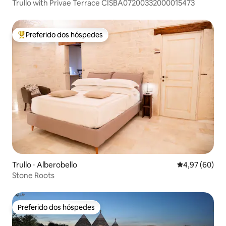
Trullo with Privae Terrace CISBA07200332000015473
Preferido dos hóspedes
Entre os melhores preferidos dos hóspedes
Trullo ⋅ Alberobello
4,97 de uma a
4,97 (60)
Stone Roots
Preferido dos hóspedes
Preferido dos hóspedes