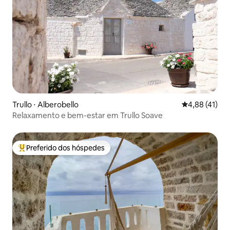
Trullo ⋅ Alberobello
4,88 de uma a
4,88 (41)
Relaxamento e bem-estar em Trullo Soave
Preferido dos hóspedes
Entre os melhores preferidos dos hóspedes