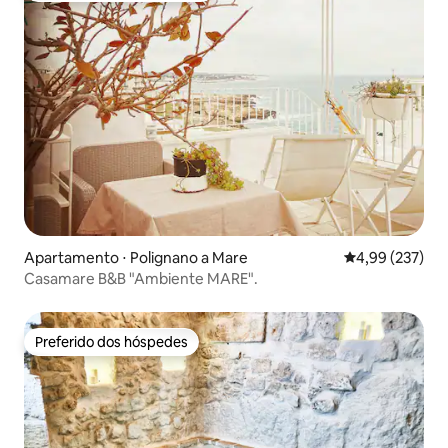
Apartamento ⋅ Polignano a Mare
4,99 de uma av
4,99 (237)
Casamare B&B "Ambiente MARE".
Preferido dos hóspedes
Preferido dos hóspedes