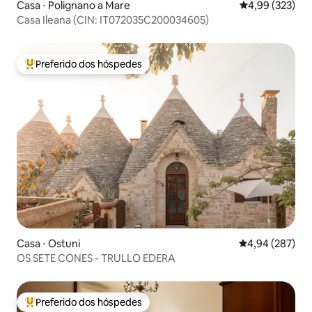
Casa ⋅ Polignano a Mare
4,99 de uma av
4,99 (323)
Casa Ileana (CIN: IT072035C200034605)
Preferido dos hóspedes
Entre os melhores preferidos dos hóspedes
Casa ⋅ Ostuni
4,94 de uma ava
4,94 (287)
OS SETE CONES - TRULLO EDERA
Preferido dos hóspedes
Entre os melhores preferidos dos hóspedes