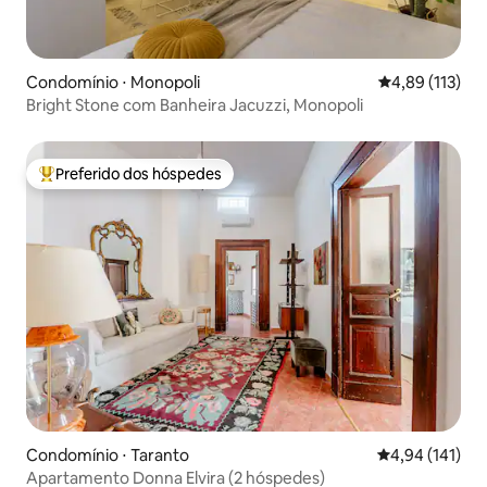
Condomínio ⋅ Monopoli
4,89 de uma av
4,89 (113)
Bright Stone com Banheira Jacuzzi, Monopoli
Preferido dos hóspedes
Entre os melhores preferidos dos hóspedes
Condomínio ⋅ Taranto
4,94 de uma av
4,94 (141)
Apartamento Donna Elvira (2 hóspedes)