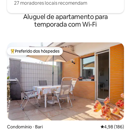
27 moradores locais recomendam
Aluguel de apartamento para
temporada com Wi-Fi
Preferido dos hóspedes
Entre os melhores preferidos dos hóspedes
Condomínio ⋅ Bari
4,98 de uma av
4,98 (186)