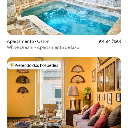
Apartamento ⋅ Ostuni
4,94 de uma av
4,94 (120)
White Dream - Apartamento de luxo
Preferido dos hóspedes
Entre os melhores preferidos dos hóspedes