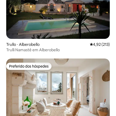
Trullo ⋅ Alberobello
4,92 de uma av
4,92 (213)
Trulli Namastê em Alberobello
Preferido dos hóspedes
Preferido dos hóspedes