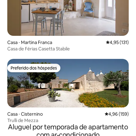
Casa ⋅ Martina Franca
4,95 de uma av
4,95 (131)
Casa de Férias Casetta Stabile
Preferido dos hóspedes
Preferido dos hóspedes
Casa ⋅ Cisternino
4,96 de uma av
4,96 (159)
Trulli de Mezza
Aluguel por temporada de apartamento
com ar-condicionado