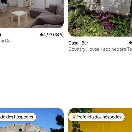
i
4,93 de uma avaliação média de 5, 346 avalia
4,93 (346)
MarGa
Casa ⋅ Bari
4
Country House - acolhedora To
édia de 5, 168 avaliações
rido dos hóspedes
Preferido dos hóspedes
 melhores preferidos dos hóspedes
Entre os melhores preferidos d