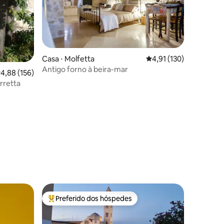
ções
Casa ⋅ Molfetta
4,91 de uma avaliação 
4,91 (130)
Antigo forno à beira-mar
,88 de uma avaliação média de 5, 156 avaliações
4,88 (156)
rretta
Preferido dos hóspedes
os hóspedes
Entre os melhores preferidos dos hóspedes