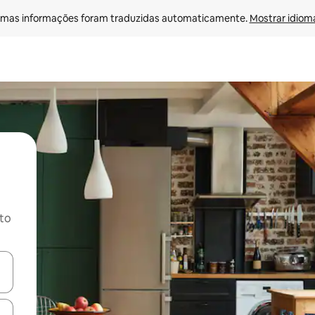
mas informações foram traduzidas automaticamente. 
Mostrar idioma
ito
ore-os usando as seta para cima e para baixo do teclado ou tocando e