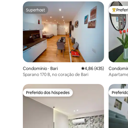
Superhost
Prefe
Superhost
Entre os
Condomínio ⋅ Bari
4,86 de uma avaliação m
4,86 (435)
Condomíni
Sparano 170 B, no coração de Bari
Apartame
vista para
Preferido dos hóspedes
Preferid
Preferido dos hóspedes
Preferid