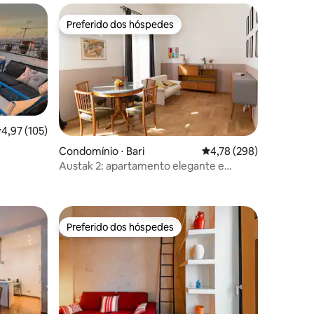
Preferido dos hóspedes
os hóspedes
Preferido dos hóspedes
,97 de uma avaliação média de 5, 105 avaliações
4,97 (105)
Condomínio ⋅ Bari
4,78 de uma avaliação 
4,78 (298)
Austak 2: apartamento elegante e
ções
espaçoso em Bari Vecchia
Preferido dos hóspedes
Preferido dos hóspedes