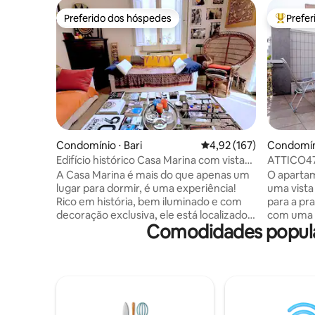
Preferido dos hóspedes
Prefe
Preferido dos hóspedes
Entre os
Condomínio ⋅ Bari
4,92 de uma avaliação m
4,92 (167)
Condomíni
Edifício histórico Casa Marina com vista
ATTICO47
para o mar
centro
A Casa Marina é mais do que apenas um
O aparta
lugar para dormir, é uma experiência!
uma vist
Rico em história, bem iluminado e com
para a pr
decoração exclusiva, ele está localizado
com uma 
Comodidades popular
em uma área vibrante e central,
espregui
oferecendo um quarto grande, dois
quarto de
banheiros, uma sala de estar espaçosa
uma cama 
com sofá-cama, uma cozinha
com chuve
totalmente equipada e duas varandas
uma sala 
com vista para o mar. Bares,
cozinha a
restaurantes, mercearias e a orla estão
ondas, cha