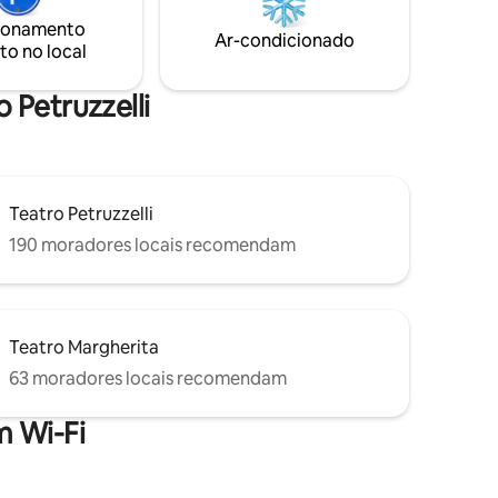
o e check-
castelo. Um equilíbrio perfeito entre
 dias por
ionamento
espaço, privacidade e o charme do
Ar-condicionado
va como
to no local
centro histórico de Bari.
 Petruzzelli
Teatro Petruzzelli
190 moradores locais recomendam
Teatro Margherita
63 moradores locais recomendam
 Wi-Fi