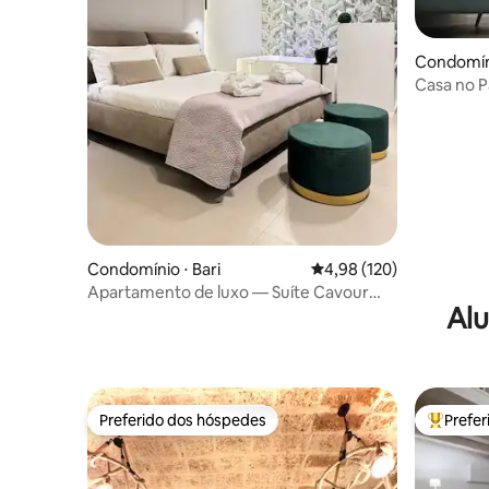
Condomíni
Casa no 
Condomínio ⋅ Bari
4,98 de uma avaliação m
4,98 (120)
Apartamento de luxo — Suíte Cavour
Alu
com jacuzzi — Central
Preferido dos hóspedes
Prefe
Preferido dos hóspedes
Entre os