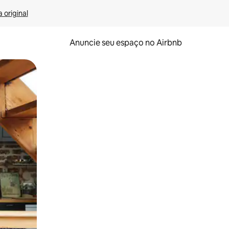
 original
Anuncie seu espaço no Airbnb
 deslizando o dedo na tela.