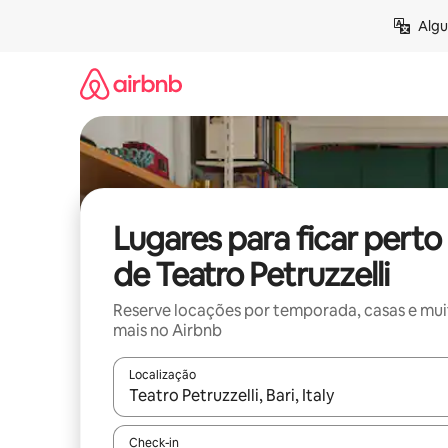
Pular
Algu
para
o
conteúdo
Lugares para ficar perto
de Teatro Petruzzelli
Reserve locações por temporada, casas e mu
mais no Airbnb
Localização
Quando os resultados estiverem disponíveis, expl
Check-in