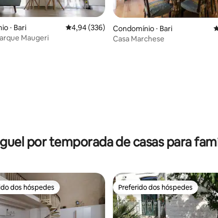
o ⋅ Bari
4,94 de uma avaliação média de 5, 336 avalia
4,94 (336)
Condomínio ⋅ Bari
4
Parque Maugeri
Casa Marchese
édia de 5, 120 avaliações
guel por temporada de casas para famí
rido dos hóspedes
Preferido dos hóspedes
 melhores preferidos dos hóspedes
Preferido dos hóspedes