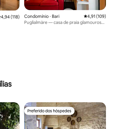
ções
Condomínio ⋅ Bari
4,91 de uma avaliação 
4,91 (109)
,94 de uma avaliação média de 5, 118 avaliações
4,94 (118)
Puglialmàre — casa de praia glamourosa
na cidade
lias
Preferido dos hóspedes
Preferido dos hóspedes