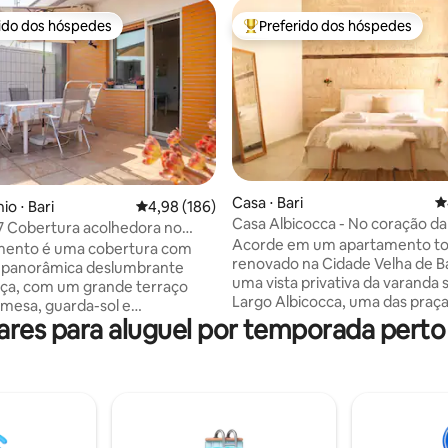
rido dos hóspedes
Preferido dos hóspedes
 melhores preferidos dos hóspedes
Entre os melhores preferidos d
Casa ⋅ Bari
4
édia de 5, 167 avaliações
o ⋅ Bari
4,98 de uma avaliação média de 5, 186 avalia
4,98 (186)
Casa Albicocca - No coração da
 Cobertura acolhedora no
velha.
Acorde em um apartamento t
mento é uma cobertura com
renovado na Cidade Velha de B
a panorâmica deslumbrante
uma vista privativa da varanda 
aça, com um grande terraço
Largo Albicocca, uma das praça
mesa, guarda-sol e
românticas de Puglia. A poucos
es para aluguel por temporada perto d
çadeiras. Equipado com um
de mulheres locais que fazem 
 casal, um segundo quarto com
orecchiette fresca, da costa do
de casal, dois banheiros (um
Adriático, dos melhores restau
iro e outro com banheira),
da Igreja de São Nicolau — tudo
de estar com TV e sofá e uma
sua porta. Perfeito para casais
coplada com geladeira, micro-
procuram uma estadia romântic
leira e cafeteira. Localizado no