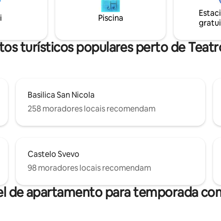
da Itália com conforto modern
 cidade, em uma localização
in autônomo 24 horas por dia, 7
Estac
a para visitar a cidade e ideal
i
Piscina
semana. Reserve conosco e vi
gratui
ras. Estação Central e
um morador local.
do Aeroporto a 600 metros
os turísticos populares perto de Teatro
Basilica San Nicola
258 moradores locais recomendam
Castelo Svevo
98 moradores locais recomendam
el de apartamento para temporada com