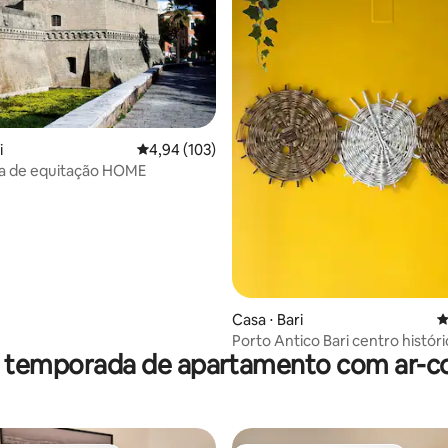
édia de 5, 249 avaliações
i
4,94 de uma avaliação média de 5, 103 avalia
4,94 (103)
ia de equitação HOME
Casa ⋅ Bari
4
Porto Antico Bari centro histór
r temporada de apartamento com ar-c