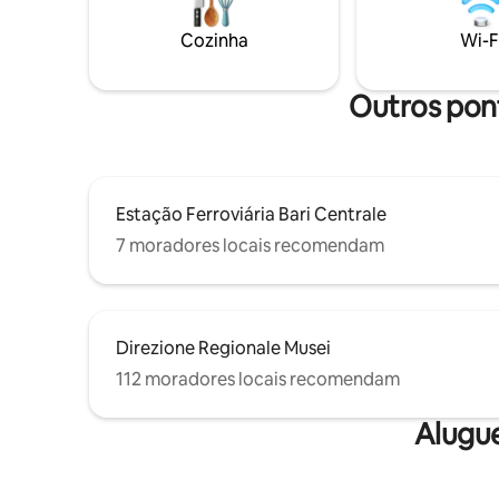
bem pertinho. Você se sentirá imerso na
centro da
vibe da cidade. Não vejo a hora de
estratégic
Cozinha
Wi-F
hospedar você! Observe que, nas noites
para comp
de fim de semana, os bares próximos
Terminal 
podem ficar barulhentos.
Outros pont
Estação Ferroviária Bari Centrale
7 moradores locais recomendam
Direzione Regionale Musei
112 moradores locais recomendam
Alugu