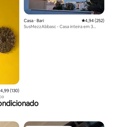
Casa ⋅ Bari
4,94 de uma avaliação 
4,94 (252)
SusMezzAbbasc - Casa inteira em 3
andares
ções
,99 de uma avaliação média de 5, 130 avaliações
4,99 (130)
ico
ondicionado