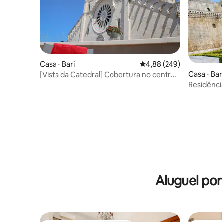
Casa ⋅ Bari
4,88 de uma avaliação m
4,88 (249)
Casa ⋅ Bar
[Vista da Catedral] Cobertura no centro
histórico
Residênc
Aluguel po