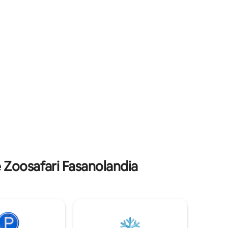
O acesso à
Cisternino (9), Taranto (30), Grotte di
Castellana (30), Lecce (100), Matera (85),
dades (não
Trani (100).
Zoosafari Fasanolandia