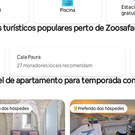
Estac
i
Piscina
gratui
turísticos populares perto de Zoosafa
Cala Paura
27 moradores locais recomendam
el de apartamento para temporada com
o dos hóspedes
Preferido dos hóspedes
o dos hóspedes
Entre os melhores preferidos d