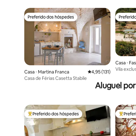
Locorotondo
e pedras à
Preferido dos hóspedes
Preferid
Preferido dos hóspedes
Preferid
Casa ⋅ Fa
Vila excl
Casa ⋅ Martina Franca
4,95 de uma avaliação m
4,95 (131)
vista par
Casa de Férias Casetta Stabile
Aluguel po
Preferido dos hóspedes
Prefe
Entre os melhores preferidos dos hóspedes
Entre os