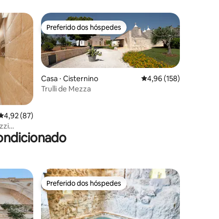
Preferido dos hóspedes
Preferido dos hóspedes
Casa ⋅ Cisternino
4,96 de uma avaliação 
4,96 (158)
Trulli de Mezza
ções
4,92 de uma avaliação média de 5, 87 avaliações
4,92 (87)
zzi
ondicionado
Preferido dos hóspedes
Preferido dos hóspedes