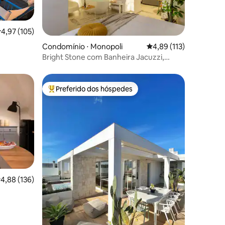
,97 de uma avaliação média de 5, 105 avaliações
4,97 (105)
ções
Condomínio ⋅ Monopoli
4,89 de uma avaliação 
4,89 (113)
Bright Stone com Banheira Jacuzzi,
Monopoli
Preferido dos hóspedes
Entre os melhores preferidos dos hóspedes
ções
,88 de uma avaliação média de 5, 136 avaliações
4,88 (136)