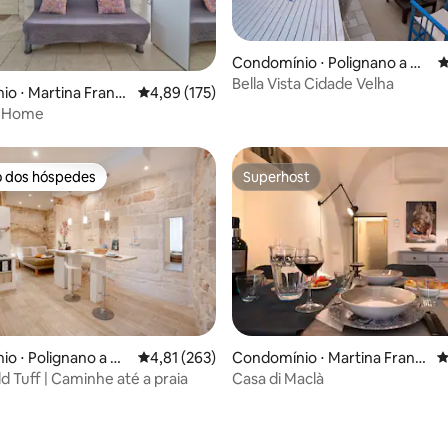
Condomínio ⋅ Polignano a M
4
are
Bella Vista Cidade Velha
édia de 5, 185 avaliações
o ⋅ Martina Franc
4,89 de uma avaliação média de 5, 175 avalia
4,89 (175)
e Home
o dos hóspedes
Superhost
o dos hóspedes
Superhost
o ⋅ Polignano a M
4,81 de uma avaliação média de 5, 263 avalia
4,81 (263)
Condomínio ⋅ Martina Franc
4
a
d Tuff | Caminhe até a praia
Casa di Maclà
édia de 5, 125 avaliações