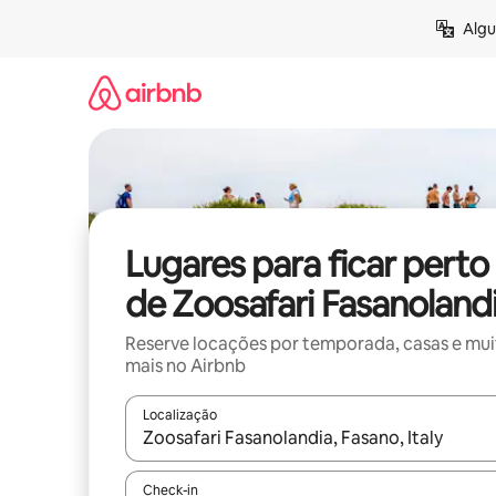
Pular
Algu
para
o
conteúdo
Lugares para ficar perto
de Zoosafari Fasanoland
Reserve locações por temporada, casas e mu
mais no Airbnb
Localização
Quando os resultados estiverem disponíveis, expl
Check-in