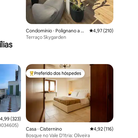
Condomínio ⋅ Polignano a M
4,97 de uma avaliação 
4,97 (210)
are
Terraço Skygarden
lias
Preferido dos hóspedes
os hóspedes
Entre os melhores preferidos dos hóspedes
,99 de uma avaliação média de 5, 323 avaliações
4,99 (323)
00034605)
Casa ⋅ Cisternino
4,92 de uma avaliação 
4,92 (116)
ções
Bosque no Vale D'Itria: Oliveira