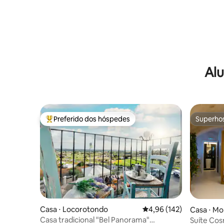
Alu
Preferido dos hóspedes
Superho
Entre os melhores preferidos dos hóspedes
Superho
Casa ⋅ Locorotondo
4,96 de uma avaliação m
4,96 (142)
Casa ⋅ Mo
Casa tradicional "Bel Panorama"
Suíte Cos