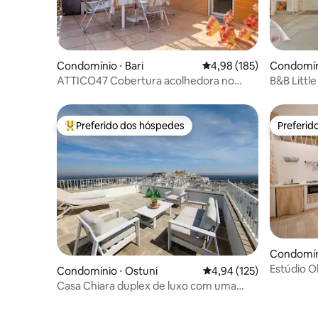
Condomínio ⋅ Bari
4,98 de uma avaliação m
4,98 (185)
Condomíni
a
ATTICO47 Cobertura acolhedora no
B&B Littl
centro
Preferido dos hóspedes
Preferid
Entre os melhores preferidos dos hóspedes
Preferid
Condomíni
are
Estúdio Ol
Condomínio ⋅ Ostuni
4,94 de uma avaliação m
4,94 (125)
Casa Chiara duplex de luxo com uma
vista deslumbrante