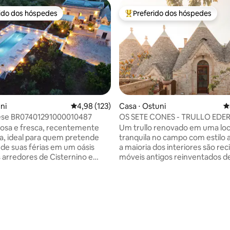
rido dos hóspedes
Preferido dos hóspedes
 melhores preferidos dos hóspedes
Entre os melhores preferidos d
uni
4,98 de uma avaliação média de 5, 123 avalia
4,98 (123)
Casa ⋅ Ostuni
4
tese BR07401291000010487
OS SETE CONES - TRULLO EDE
çosa e fresca, recentemente
Um trullo renovado em uma loc
, ideal para quem pretende
tranquila no campo com estilo 
 de suas férias em um oásis
a maioria dos interiores são rec
 arredores de Cisternino e
móveis antigos reinventados 
 vila dispõe de 6 cômodos: 3
forma moderna e funcional. Te
 banheiros, sala de estar e
quarto de casal e 1 sofá-cama n
o ar livre, você encontrará:
estar. Um banheiro recém-re
e água salgada com
com chuveiro, cozinha totalme
sagem, gazebo, chuveiros
equipada, máquina de lavar rou
s, churrasqueira,
muito espaço ao ar livre (um te
deiras, sala de estar ao ar
acessível a partir do quarto e 