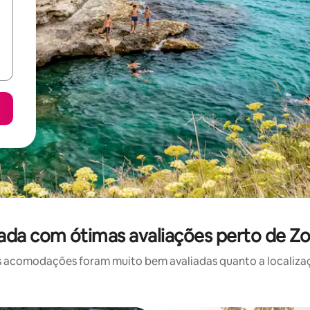
da com ótimas avaliações perto de Zo
 acomodações foram muito bem avaliadas quanto a localizaçã