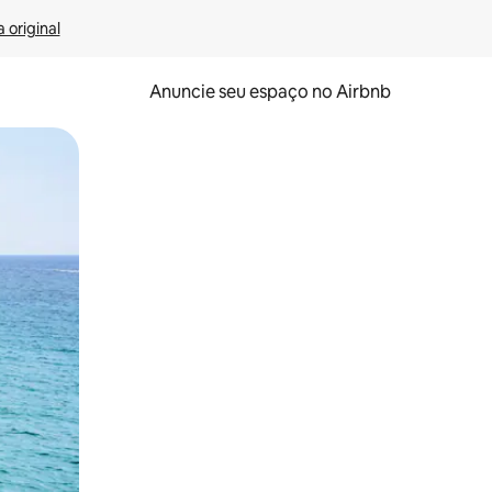
 original
Anuncie seu espaço no Airbnb
 deslizando o dedo na tela.