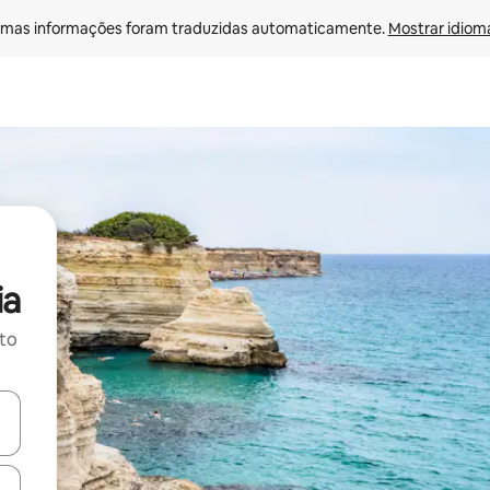
mas informações foram traduzidas automaticamente. 
Mostrar idioma
ia
ito
ore-os usando as seta para cima e para baixo do teclado ou tocando e