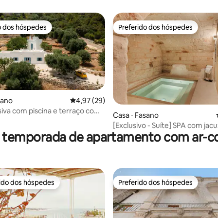
 vista
o dos hóspedes
Preferido dos hóspedes
o dos hóspedes
Preferido dos hóspedes
sano
4,97 de uma avaliação média de 5, 29 avalia
4,97 (29)
usiva com piscina e terraço com
édia de 5, 131 avaliações
Casa ⋅ Fasano
a o mar
[Exclusivo - Suíte] SPA com jacu
r temporada de apartamento com ar-c
Whirpool
rido dos hóspedes
Preferido dos hóspedes
 melhores preferidos dos hóspedes
Preferido dos hóspedes