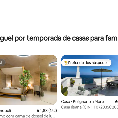
guel por temporada de casas para famí
st
Preferido dos hóspedes
st
Entre os melhores preferidos d
Casa ⋅ Polignano a Mare
4
Casa Ileana (CIN: IT072035C2
édia de 5, 142 avaliações
nopoli
4,88 de uma avaliação média de 5, 152 avalia
4,88 (152)
mo com cama de dossel de luxo