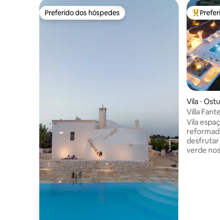
Preferido dos hóspedes
Prefe
Preferido dos hóspedes
Entre os
Vila ⋅ Ost
Villa Fan
Vila espa
reformada
desfrutar
verde nos
Ostuni. A
quartos, 2
cozinha. A
piscina d
hidromas
exteriore
espreguiça