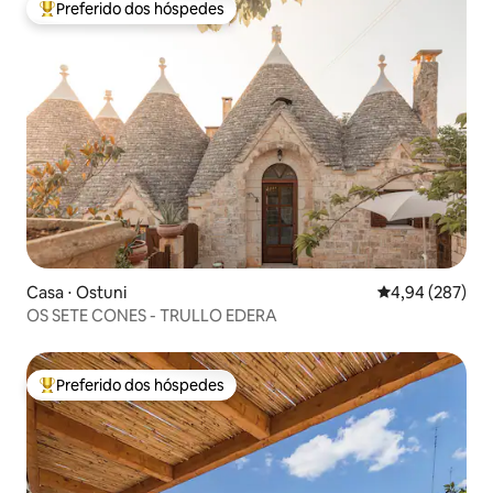
Preferido dos hóspedes
Entre os melhores preferidos dos hóspedes
Casa ⋅ Ostuni
4,94 de uma ava
4,94 (287)
OS SETE CONES - TRULLO EDERA
Preferido dos hóspedes
Entre os melhores preferidos dos hóspedes