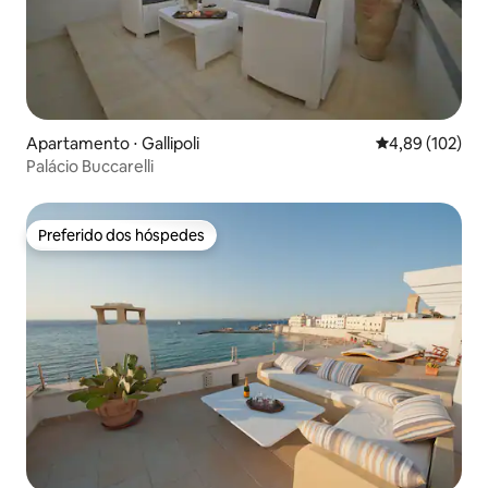
Apartamento ⋅ Gallipoli
4,89 de uma av
4,89 (102)
Palácio Buccarelli
Preferido dos hóspedes
Preferido dos hóspedes