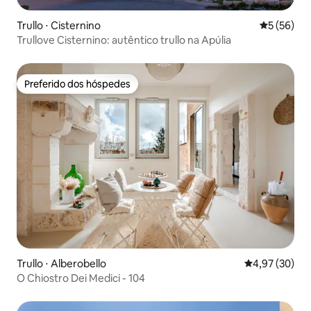
Trullo ⋅ Cisternino
5 de uma a
5 (56)
Trullove Cisternino: autêntico trullo na Apúlia
Preferido dos hóspedes
Preferido dos hóspedes
Trullo ⋅ Alberobello
4,97 de uma a
4,97 (30)
O Chiostro Dei Medici - 104