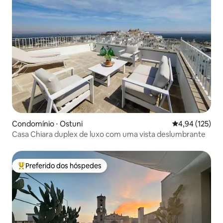
Condomínio ⋅ Ostuni
4,94 de uma av
4,94 (125)
Casa Chiara duplex de luxo com uma vista deslumbrante
Preferido dos hóspedes
Entre os melhores preferidos dos hóspedes