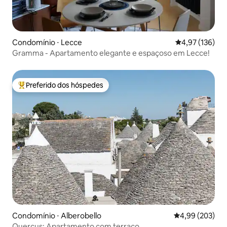
Condomínio ⋅ Lecce
4,97 de uma av
4,97 (136)
Gramma - Apartamento elegante e espaçoso em Lecce!
Preferido dos hóspedes
Entre os melhores preferidos dos hóspedes
Condomínio ⋅ Alberobello
4,99 de uma ava
4,99 (203)
Quercus: Apartamento com terraço