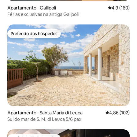
Apartamento ⋅ Gallipoli
4,9 de uma av
4,9 (160)
Férias exclusivas na antiga Galípoli
Preferido dos hóspedes
Preferido dos hóspedes
Apartamento ⋅ Santa Maria di Leuca
4,86 de uma av
4,86 (102)
Sul do mar de S. M. di Leuca 5/6 pax