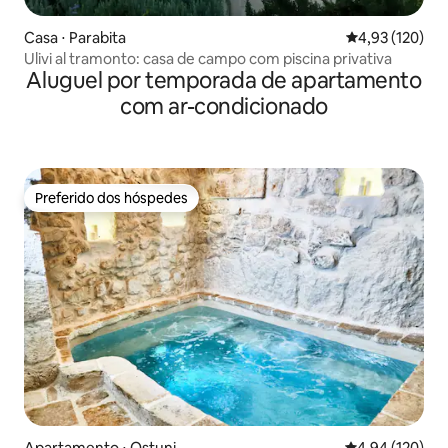
Casa ⋅ Parabita
4,93 de uma av
4,93 (120)
Ulivi al tramonto: casa de campo com piscina privativa
Aluguel por temporada de apartamento
com ar-condicionado
Preferido dos hóspedes
Preferido dos hóspedes
Apartamento ⋅ Ostuni
4,94 de uma av
4,94 (120)