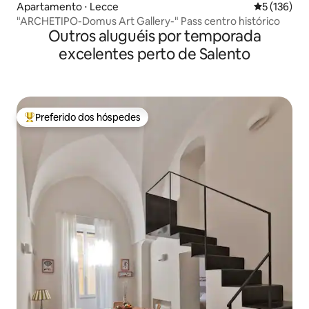
Apartamento ⋅ Lecce
5 de uma av
5 (136)
"ARCHETIPO-Domus Art Gallery-" Pass centro histórico
Outros aluguéis por temporada
excelentes perto de Salento
Preferido dos hóspedes
Entre os melhores preferidos dos hóspedes