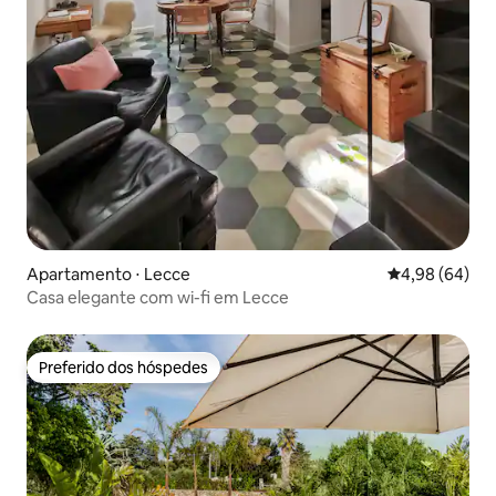
Apartamento ⋅ Lecce
4,98 de uma av
4,98 (64)
Casa elegante com wi-fi em Lecce
Preferido dos hóspedes
Preferido dos hóspedes