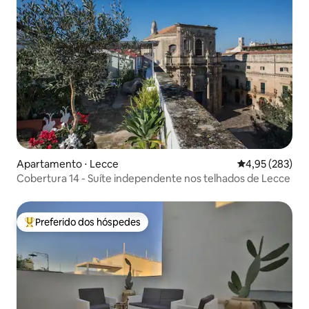
Apartamento ⋅ Lecce
4,95 de uma av
4,95 (283)
Cobertura 14 - Suíte independente nos telhados de Lecce
Preferido dos hóspedes
Entre os melhores preferidos dos hóspedes