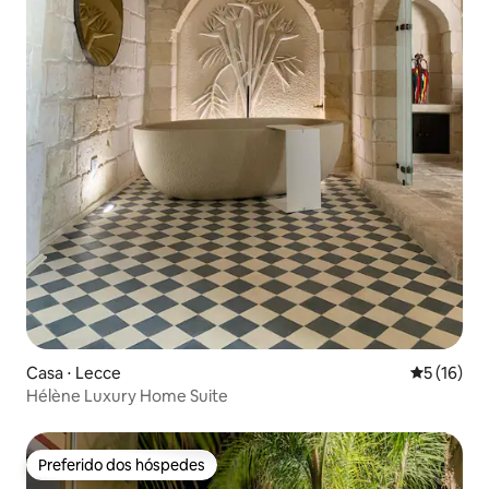
Casa ⋅ Lecce
5 de uma a
5 (16)
Hélène Luxury Home Suite
Preferido dos hóspedes
Preferido dos hóspedes