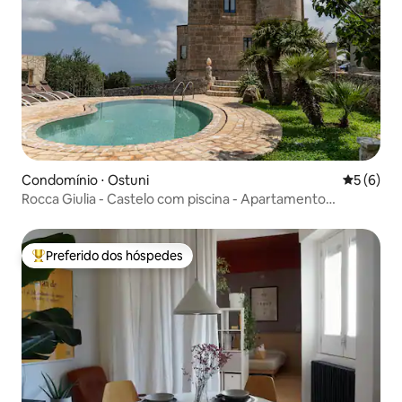
Condomínio ⋅ Ostuni
5 de uma 
5 (6)
Rocca Giulia - Castelo com piscina - Apartamento
elegante
Preferido dos hóspedes
Entre os melhores preferidos dos hóspedes