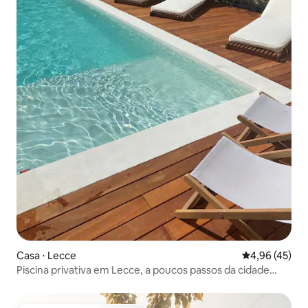
Casa ⋅ Lecce
4,96 de uma a
4,96 (45)
Piscina privativa em Lecce, a poucos passos da cidade
velha