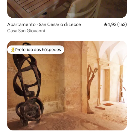
Apartamento ⋅ San Cesario di Lecce
4,93 de uma av
4,93 (152)
Casa San Giovanni
Preferido dos hóspedes
Entre os melhores preferidos dos hóspedes