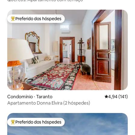
Preferido dos hóspedes
Entre os melhores preferidos dos hóspedes
Condomínio ⋅ Taranto
4,94 de uma av
4,94 (141)
Apartamento Donna Elvira (2 hóspedes)
Preferido dos hóspedes
Entre os melhores preferidos dos hóspedes