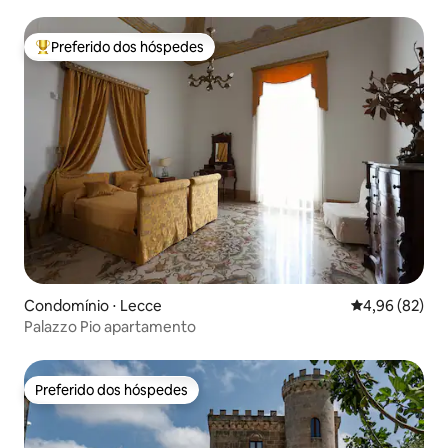
Preferido dos hóspedes
Entre os melhores preferidos dos hóspedes
Condomínio ⋅ Lecce
4,96 de uma a
4,96 (82)
Palazzo Pio apartamento
Preferido dos hóspedes
Preferido dos hóspedes