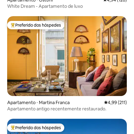
White Dream - Apartamento de luxo
Preferido dos hóspedes
Entre os melhores preferidos dos hóspedes
Apartamento ⋅ Martina Franca
4,99 de uma av
4,99 (211)
Apartamento antigo recentemente restaurado.
Preferido dos hóspedes
Entre os melhores preferidos dos hóspedes