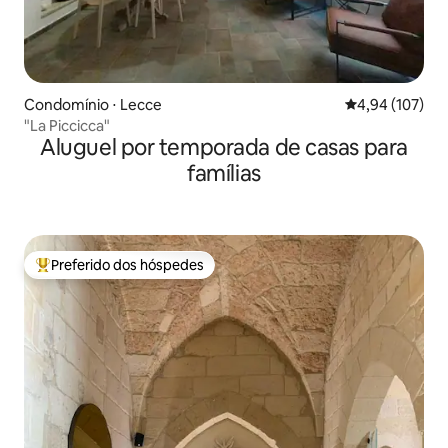
Condomínio ⋅ Lecce
4,94 de uma av
4,94 (107)
"La Piccicca"
Aluguel por temporada de casas para
famílias
Preferido dos hóspedes
Entre os melhores preferidos dos hóspedes