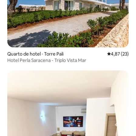
Quarto de hotel ⋅ Torre Pali
4,87 de uma a
4,87 (23)
Hotel Perla Saracena - Triplo Vista Mar