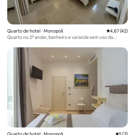
Quarto de hotel ⋅ Monopoli
4,67 de uma a
4,67 (42)
Quarto no 2º andar, banheiro e varanda sem uso da
jacuzzi
Quarto de hotel ⋅ Monopoli
5 de uma 
5 (3)