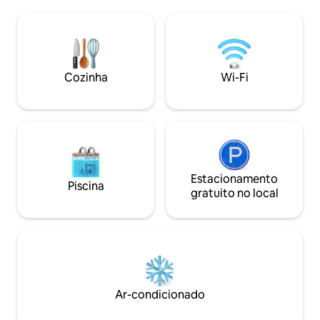
guarda-roupa e Wi-F
diferentes de acomodações : Quartos
quartos estão eq
Duplos, Suítes, Apartamentos.
de trabalho, TV te
Facilidades do hotel: Bar, Restaurante,
privativo. Como hóspedes do Hotel La
Piscina, Spa, Bicicletas grátis,
Vetta Europa, voc
Degustação de vinhos, Aulas de culinária
um café da manhã 
e relaxar!
Cozinha
Wi-Fi
Estacionamento
Piscina
gratuito no local
Ar-condicionado