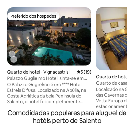
Preferido dos hóspedes
Preferido dos hóspedes
Quarto de hotel ⋅ Vignacastrisi
5 de uma avaliação média de
5 (19)
Quarto de hotel ⋅ 
Palazzo Guglielmo Hotel: sinta-se em
stellana
Quarto de casal c
casa
O Palazzo Guglielmo é um **** Hotel
Localizado na Grut
Estrela Difusa. Localizado na Apúlia, na
das Cavernas de Ca
Costa Adriática da bela Península do
Vetta Europa dispo
Salento, o hotel foi completamente
estacionamento pr
restaurado em 2008 e agora é uma
Comodidades populares para aluguel de
salão partilhado e
Residência Histórica, situada na praça
de 3 estrelas disp
principal de uma pacífica vila,
hotéis perto de Salento
bagagens. Os quar
Vignacastrisi, a apenas 3 km da costa e
condicionado e têm
da cidade de Castro. Oferece 3 tipos