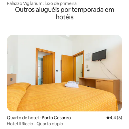
Palazzo Vigilarium: luxo de primeira
Outros aluguéis por temporada em
hotéis
Quarto de hotel ⋅ Porto Cesareo
4,4 de uma 
4,4 (5)
Hotel Il Riccio - Quarto duplo