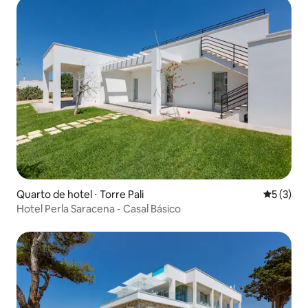
Quarto de hotel ⋅ Torre Pali
5 de uma 
5 (3)
Hotel Perla Saracena - Casal Básico