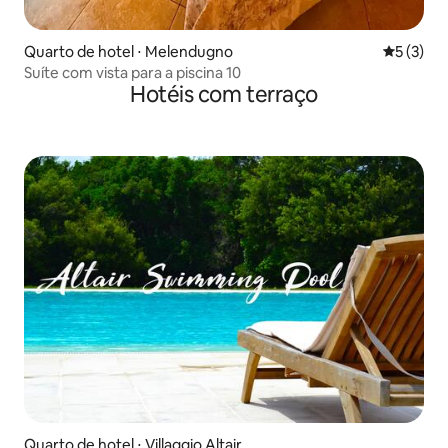
Quarto de hotel ⋅ Melendugno
5 de uma 
5 (3)
Suíte com vista para a piscina 10
Hotéis com terraço
Quarto de hotel ⋅ Villaggio Altair