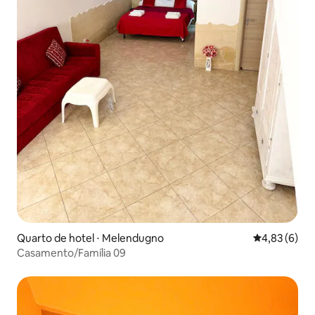
Quarto de hotel ⋅ Melendugno
4,83 de uma 
4,83 (6)
Casamento/Família 09