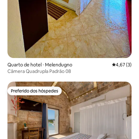
Quarto de hotel ⋅ Melendugno
4,67 de uma 
4,67 (3)
Câmera Quadrupla Padrão 08
Preferido dos hóspedes
Preferido dos hóspedes