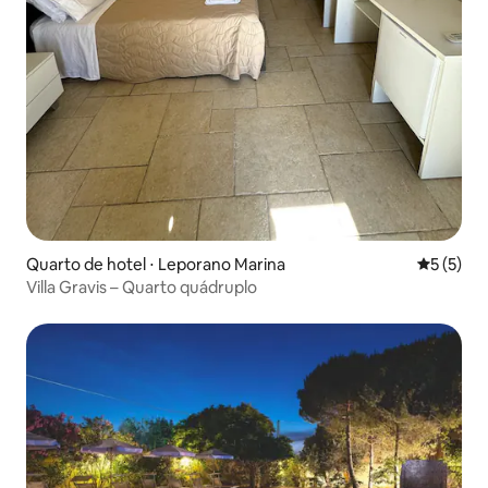
Quarto de hotel ⋅ Leporano Marina
5 de uma 
5 (5)
Villa Gravis – Quarto quádruplo