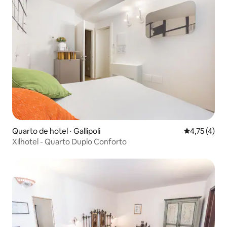
Quarto de hotel ⋅ Gallipoli
4,75 de uma 
4,75 (4)
Xilhotel - Quarto Duplo Conforto