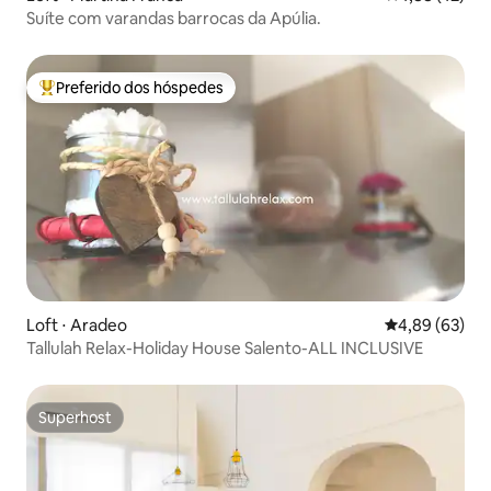
Suíte com varandas barrocas da Apúlia.
Preferido dos hóspedes
Entre os melhores preferidos dos hóspedes
Loft ⋅ Aradeo
4,89 de uma a
4,89 (63)
Tallulah Relax-Holiday House Salento-ALL INCLUSIVE
Superhost
Superhost