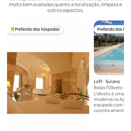
muito bem avaliadas quanto a localização, limpeza e
outros aspectos.
Preferido dos hóspedes
Preferido dos hó
Entre os melhores preferidos dos hóspedes
Preferido dos hó
Loft ⋅ Surano
Relais l'Oliveto - 
e Wi-Fi
L'oliveto é uma f
moderna na Apúlia,
equipada com 5 a
cozinha americana,
ar condicionado. O apartamento "Il
Nespolo" é bonito
decorado; dispõe 