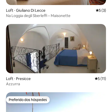
Loft ⋅ Giuliano Di Lecce
5 de uma 
5 (3)
Na Loggia degli Sberleffi – Maisonette
Loft ⋅ Presicce
5 de uma a
5 (11)
Azzurra
Preferido dos hóspedes
Preferido dos hóspedes