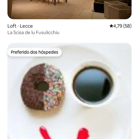
Loft ⋅ Lecce
4,79 de uma a
4,79 (58)
La Scisa de lu Fusulicchiu
Preferido dos hóspedes
Preferido dos hóspedes