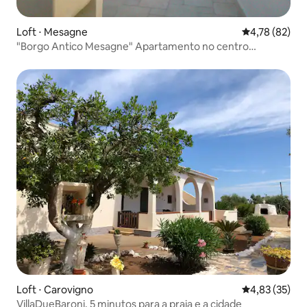
Loft ⋅ Mesagne
4,78 de uma a
4,78 (82)
"Borgo Antico Mesagne" Apartamento no centro
histórico
Loft ⋅ Carovigno
4,83 de uma a
4,83 (35)
VillaDueBaroni, 5 minutos para a praia e a cidade