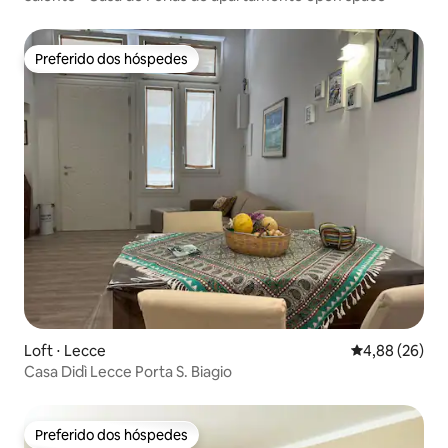
Preferido dos hóspedes
Preferido dos hóspedes
Loft ⋅ Lecce
4,88 de uma a
4,88 (26)
Casa Didì Lecce Porta S. Biagio
Preferido dos hóspedes
Preferido dos hóspedes