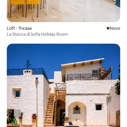
Loft ⋅ Tricase
Novo lugar
Novo
La Stanza di Sofia Holiday Room