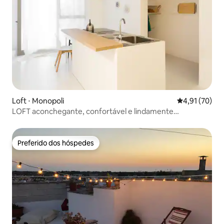
Loft ⋅ Monopoli
4,91 de uma a
4,91 (70)
LOFT aconchegante, confortável e lindamente
restaurado
Preferido dos hóspedes
Preferido dos hóspedes