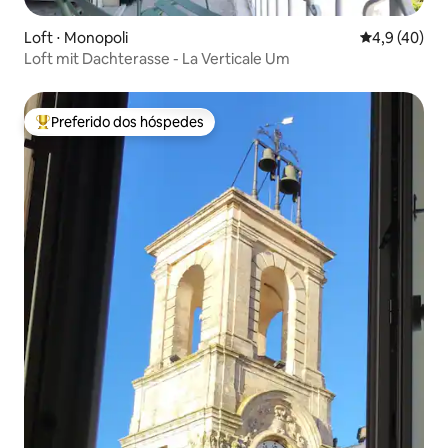
Loft ⋅ Monopoli
4,9 de uma a
4,9 (40)
Loft mit Dachterasse - La Verticale Um
Preferido dos hóspedes
Entre os melhores preferidos dos hóspedes