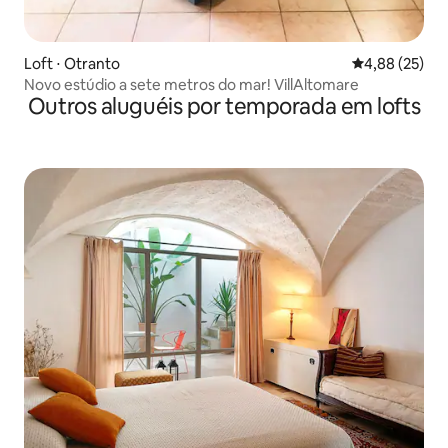
Loft ⋅ Otranto
4,88 de uma a
4,88 (25)
Novo estúdio a sete metros do mar! VillAltomare
Outros aluguéis por temporada em lofts