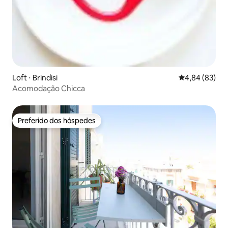
Loft ⋅ Brindisi
4,84 de uma a
4,84 (83)
Acomodação Chicca
Preferido dos hóspedes
Preferido dos hóspedes