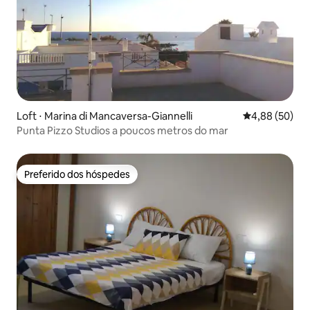
Loft ⋅ Marina di Mancaversa-Giannelli
4,88 de uma a
4,88 (50)
Punta Pizzo Studios a poucos metros do mar
Preferido dos hóspedes
Preferido dos hóspedes