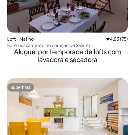
Loft ⋅ Matino
4,95 de uma a
4,95 (75)
Sol e relaxamento no coração de Salento
Aluguel por temporada de lofts com
lavadora e secadora
Superhost
Superhost