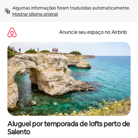
Pular
Algumas informações foram traduzidas automaticamente. 
para
Mostrar idioma original
o
conteúdo
Anuncie seu espaço no Airbnb
Aluguel por temporada de lofts perto de
Salento