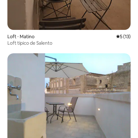
Loft ⋅ Matino
5 de uma a
5 (13)
Loft típico de Salento