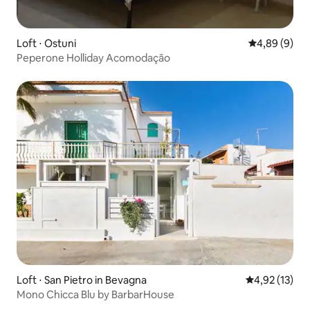
Loft ⋅ Ostuni
4,89 de uma 
4,89 (9)
Peperone Holliday Acomodação
Loft ⋅ San Pietro in Bevagna
4,92 de uma a
4,92 (13)
Mono Chicca Blu by BarbarHouse