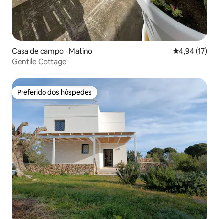
Casa de campo ⋅ Matino
4,94 de uma a
4,94 (17)
Gentile Cottage
Preferido dos hóspedes
Preferido dos hóspedes