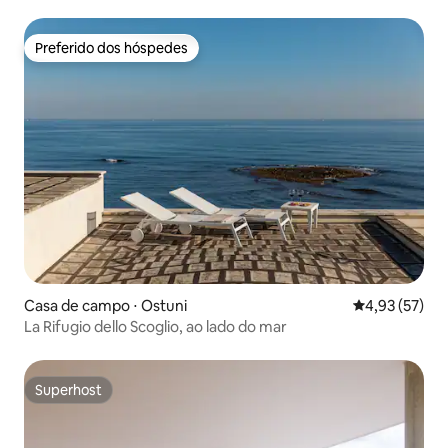
Preferido dos hóspedes
Preferido dos hóspedes
Casa de campo ⋅ Ostuni
4,93 de uma a
4,93 (57)
La Rifugio dello Scoglio, ao lado do mar
Superhost
Superhost