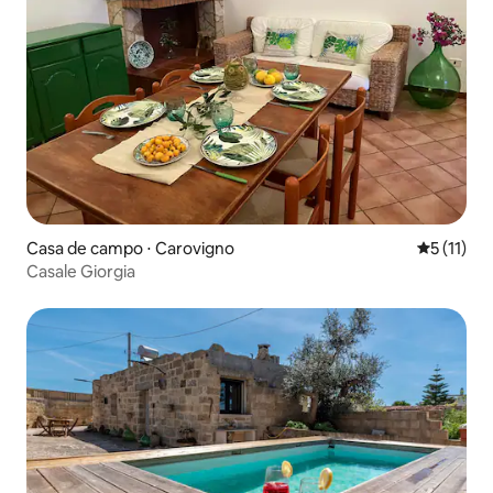
Casa de campo ⋅ Carovigno
5 de uma a
5 (11)
Casale Giorgia