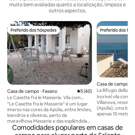
muito bem avaliadas quanto a localização, limpeza e
outros aspectos.
Preferido dos hóspedes
Preferido dos hó
Preferido dos hóspedes
Preferido dos hó
Casa de campo ⋅ O
La Rifugio dello Sc
Casa de campo ⋅ Fasano
5 de uma avaliação média de
5 (40)
Incrível vila cons
Le Casette fra le Masserie. Vila com
Villanova, resort 
piscina
"Le Casette fra le Masserie" é um lugar
(Apúlia), uma loca
imerso nas cores da Apúlia, entre limões,
apenas 10 metros 
loendros e oliveiras, perto da
uma pequena praia
maravilhosa Masserie e das esplêndidas
tranquila, cercada
Comodidades populares em casas de
praias de Fasano. Para uma estadia
mediterrâneos, a p
confortável e relaxante, oferecemos