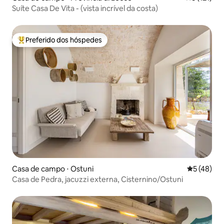
Suíte Casa De Vita - (vista incrível da costa)
Preferido dos hóspedes
Entre os melhores preferidos dos hóspedes
Casa de campo ⋅ Ostuni
5 de uma a
5 (48)
Casa de Pedra, jacuzzi externa, Cisternino/Ostuni