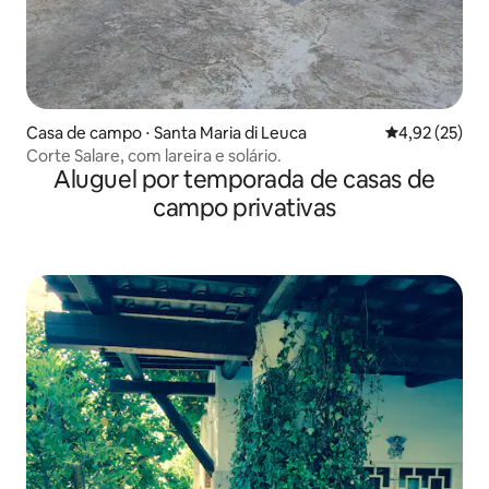
Casa de campo ⋅ Santa Maria di Leuca
4,92 de uma a
4,92 (25)
Corte Salare, com lareira e solário.
Aluguel por temporada de casas de
campo privativas