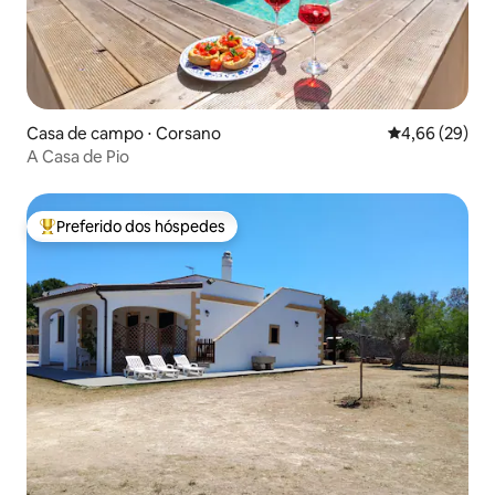
Casa de campo ⋅ Corsano
4,66 de uma a
4,66 (29)
A Casa de Pio
Preferido dos hóspedes
Entre os melhores preferidos dos hóspedes