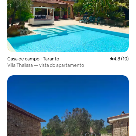
Casa de campo ⋅ Taranto
4,8 de uma a
4,8 (10)
Villa Thalissa — vista do apartamento