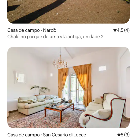
Casa de campo ⋅ Nardò
4,5 de uma 
4,5 (4)
Chalé no parque de uma vila antiga, unidade 2
Casa de campo ⋅ San Cesario di Lecce
5 de uma 
5 (3)