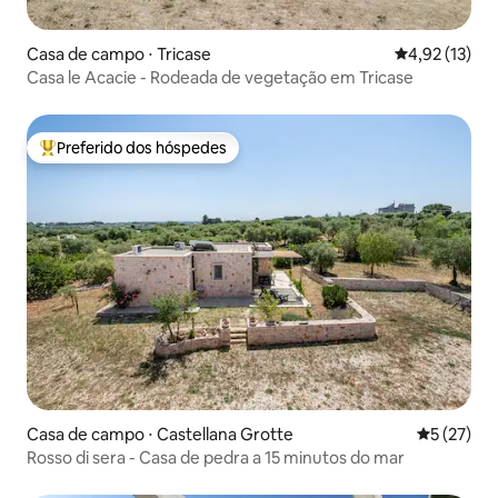
Casa de campo ⋅ Tricase
4,92 de uma a
4,92 (13)
Casa le Acacie - Rodeada de vegetação em Tricase
Preferido dos hóspedes
Entre os melhores preferidos dos hóspedes
Casa de campo ⋅ Castellana Grotte
5 de uma a
5 (27)
Rosso di sera - Casa de pedra a 15 minutos do mar