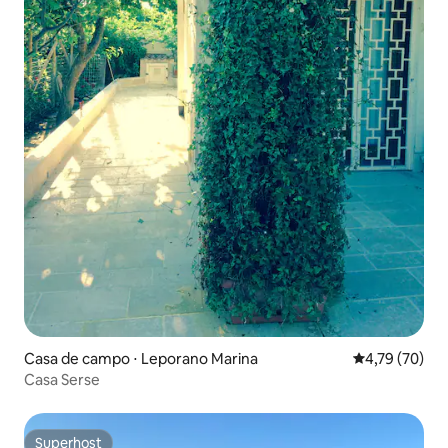
Casa de campo ⋅ Leporano Marina
4,79 de uma a
4,79 (70)
Casa Serse
Superhost