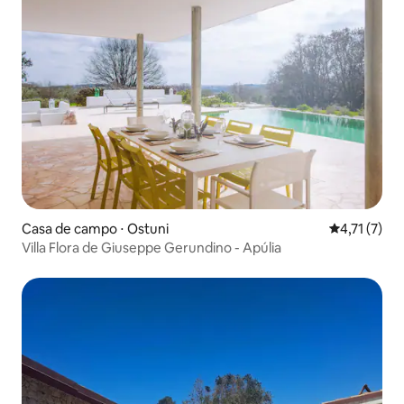
Casa de campo ⋅ Ostuni
4,71 de uma 
4,71 (7)
Villa Flora de Giuseppe Gerundino - Apúlia