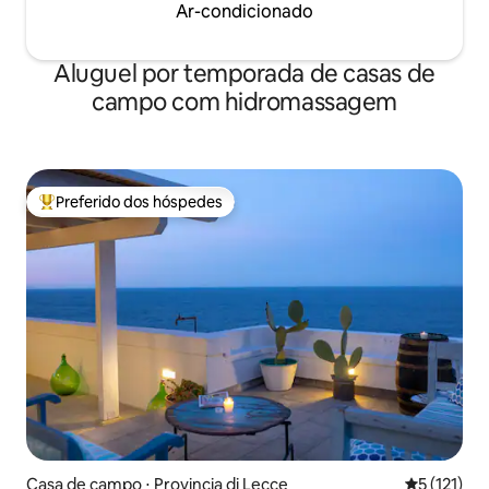
Ar-condicionado
Aluguel por temporada de casas de
campo com hidromassagem
Preferido dos hóspedes
Entre os melhores preferidos dos hóspedes
Casa de campo ⋅ Provincia di Lecce
5 de uma av
5 (121)