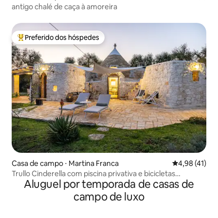
antigo chalé de caça à amoreira
Preferido dos hóspedes
Entre os melhores preferidos dos hóspedes
Casa de campo ⋅ Martina Franca
4,98 de uma a
4,98 (41)
Trullo Cinderella com piscina privativa e bicicletas
Aluguel por temporada de casas de
gratuitas
campo de luxo