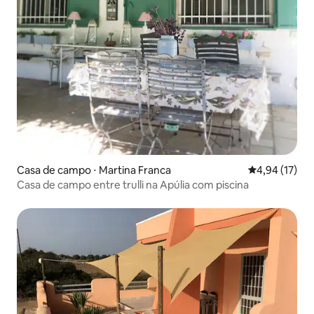
Casa de campo ⋅ Martina Franca
4,94 de uma a
4,94 (17)
Casa de campo entre trulli na Apúlia com piscina