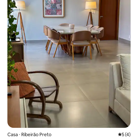
Casa ⋅ Ribeirão Preto
5 de uma 
5 (4)