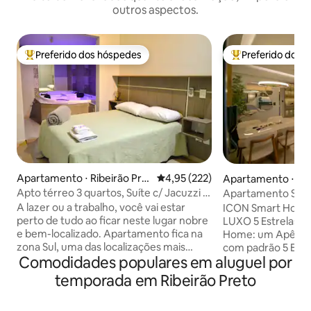
outros aspectos.
Preferido dos hóspedes
Preferido dos 
Entre os melhores preferidos dos hóspedes
Entre os melhore
Apartamento ⋅ Ribeirão Pre
4,95 de uma avaliação média de 
4,95 (222)
Apartamento ⋅ Rib
to
Apto térreo 3 quartos, Suíte c/ Jacuzzi e
Apartamento Super
Quintal
A lazer ou a trabalho, você vai estar
ICON Smart Home:
perto de tudo ao ficar neste lugar nobre
LUXO 5 Estrelas Descubra o ICON Smart
e bem-localizado. Apartamento fica na
Home: um Apê Bo
zona Sul, uma das localizações mais
com padrão 5 Estr
Comodidades populares em aluguel por
estruturadas e privilegiadas de Ribeirão
Zona Sul. Modernidade e conforto
Preto. Apto térreo de 80m², com
exclusivo em uma l
temporada em Ribeirão Preto
quintal, e fácil acesso inclusive para
a apenas 3 minutos
pessoas com mobilidade reduzida. O
shoppings e ao la