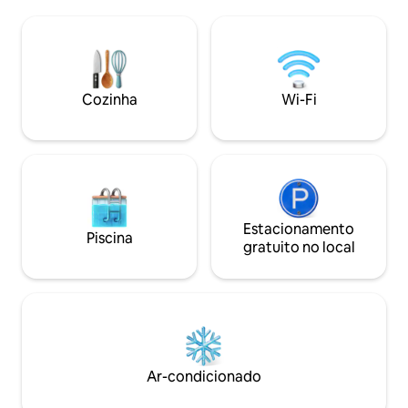
apartamento possui 3 quartos, sendo 2
restaurantes, hosp
suítes, sala de TV com streaming, sala de
eventos. Perfeito para negócios ou lazer
jantar, cozinha completa e área de
(1 ou 2 pessoas). 
serviço. *São fornecidas roupas de cama
experiência de LU
e toalhas para os hóspedes da reserva*
melhor escolha na
Ribeirão Preto!
Cozinha
Wi-Fi
Estacionamento
Piscina
gratuito no local
Ar-condicionado