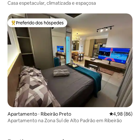
Casa espetacular, climatizada e espaçosa
Preferido dos hóspedes
Entre os melhores preferidos dos hóspedes
Apartamento ⋅ Ribeirão Preto
4,98 de uma av
4,98 (86)
Apartamento na Zona Sul de Alto Padrão em Ribeirão