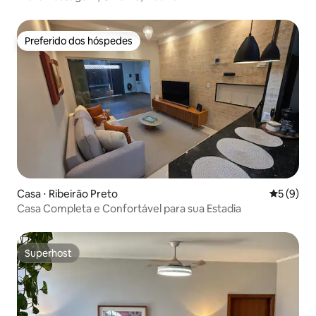
Preferido dos hóspedes
Preferido dos hóspedes
Casa ⋅ Ribeirão Preto
5 de uma 
5 (9)
Casa Completa e Confortável para sua Estadia
Superhost
Superhost