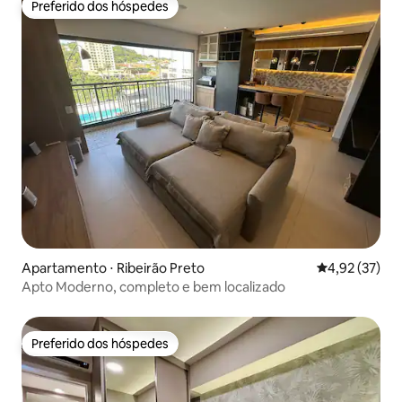
Preferido dos hóspedes
Preferido dos hóspedes
Apartamento ⋅ Ribeirão Preto
4,92 de uma a
4,92 (37)
Apto Moderno, completo e bem localizado
Preferido dos hóspedes
Preferido dos hóspedes