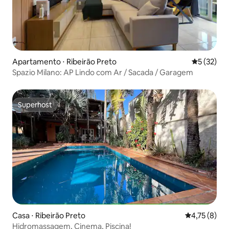
Apartamento ⋅ Ribeirão Preto
5 de uma a
5 (32)
Spazio Milano: AP Lindo com Ar / Sacada / Garagem
Superhost
Superhost
Casa ⋅ Ribeirão Preto
4,75 de uma 
4,75 (8)
Hidromassagem, Cinema, Piscina!