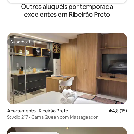
Outros aluguéis por temporada
excelentes em Ribeirão Preto
Superhost
Superhost
Apartamento ⋅ Ribeirão Preto
4,8 de uma a
4,8 (15)
Studio 217 - Cama Queen com Massageador