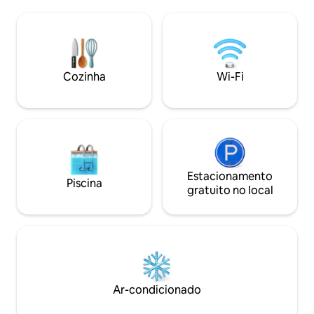
apartamento possui 3 quartos, sendo 2
restaurantes, hosp
suítes, sala de TV com streaming, sala de
eventos. Perfeito para negócios ou lazer
jantar, cozinha completa e área de
(1 ou 2 pessoas). 
serviço. *São fornecidas roupas de cama
experiência de LU
e toalhas para os hóspedes da reserva*
melhor escolha na
Ribeirão Preto!
Cozinha
Wi-Fi
Estacionamento
Piscina
gratuito no local
Ar-condicionado