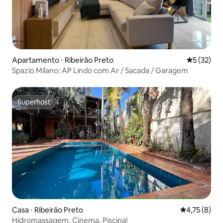
Apartamento ⋅ Ribeirão Preto
5 de uma a
5 (32)
Spazio Milano: AP Lindo com Ar / Sacada / Garagem
Superhost
Superhost
Casa ⋅ Ribeirão Preto
4,75 de uma 
4,75 (8)
Hidromassagem, Cinema, Piscina!