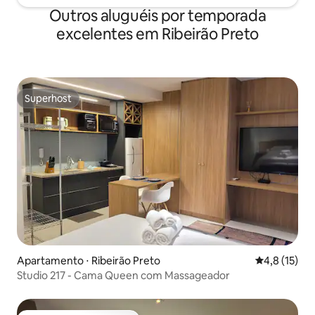
Outros aluguéis por temporada
excelentes em Ribeirão Preto
Superhost
Superhost
Apartamento ⋅ Ribeirão Preto
4,8 de uma a
4,8 (15)
Studio 217 - Cama Queen com Massageador