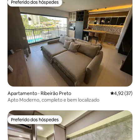
Preferido dos hóspedes
Preferido dos hóspedes
Apartamento ⋅ Ribeirão Preto
4,92 de uma a
4,92 (37)
Apto Moderno, completo e bem localizado
Preferido dos hóspedes
Preferido dos hóspedes