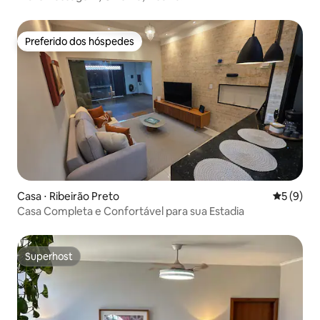
Preferido dos hóspedes
Preferido dos hóspedes
Casa ⋅ Ribeirão Preto
5 de uma 
5 (9)
Casa Completa e Confortável para sua Estadia
Superhost
Superhost