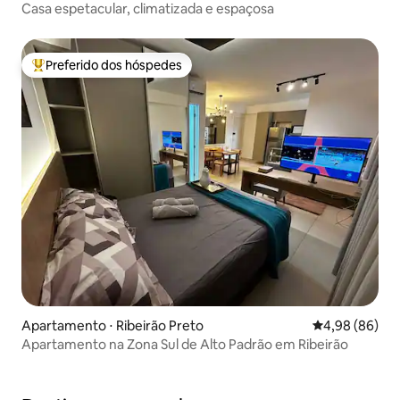
Casa espetacular, climatizada e espaçosa
Preferido dos hóspedes
Entre os melhores preferidos dos hóspedes
Apartamento ⋅ Ribeirão Preto
4,98 de uma av
4,98 (86)
Apartamento na Zona Sul de Alto Padrão em Ribeirão