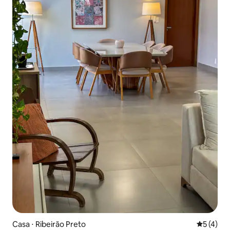
Casa ⋅ Ribeirão Preto
5 de uma 
5 (4)