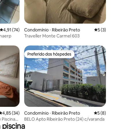
4,91 de uma avaliação média de 5, 74 avaliações
4,91 (74)
Condomínio ⋅ Ribeirão Preto
5 de uma avaliaçã
5 (3)
Unaerp
Traveller Monte Carmel 603
Preferido dos hóspedes
Preferido dos hóspedes
4,85 de uma avaliação média de 5, 34 avaliações
4,85 (34)
Condomínio ⋅ Ribeirão Preto
5 de uma avaliaçã
5 (8)
 Piscina
BELO Apto Ribeirão Preto (24) c/varanda
piscina