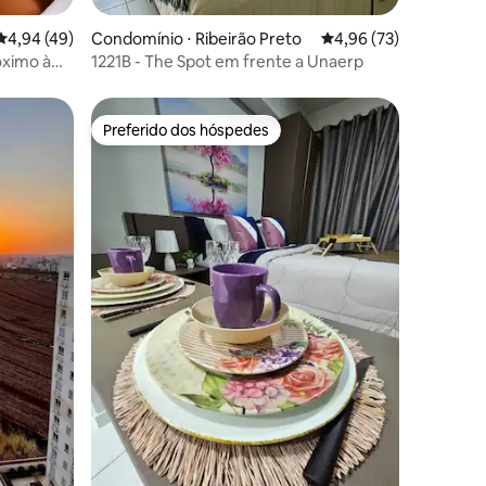
ções
4,94 de uma avaliação média de 5, 49 avaliações
4,94 (49)
Condomínio ⋅ Ribeirão Preto
4,96 de uma avaliação
4,96 (73)
óximo à
1221B - The Spot em frente a Unaerp
Preferido dos hóspedes
Preferido dos hóspedes