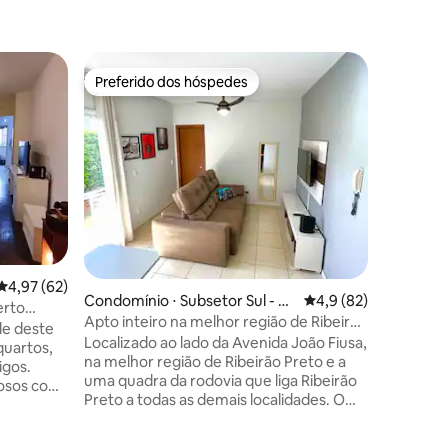
Condomín
Preferido dos hóspedes
Superho
os hóspedes
Preferido dos hóspedes
Superho
Travellar
Arena Ni
Este luga
Studio co
AC, Alexa
cafeteira
cabelo, f
o seu conforto. VOCÊ
1 CAMA 
SOLTEIRO. Desfrute das áreas 
como pis
4,97 de uma avaliação média de 5, 62 avaliações
4,97 (62)
lavanderi
Condomínio ⋅ Subsetor Sul - 7
4,9 de uma avaliação
4,9 (82)
estudos 
erto
(S-7)
Apto inteiro na melhor região de Ribeirão
Excelente
de deste
Preto
Localizado ao lado da Avenida João Fiusa,
Hospital 
quartos,
na melhor região de Ribeirão Preto e a
UNAERP.
igos.
uma quadra da rodovia que liga Ribeirão
Preto a todas as demais localidades. O
apartamento conta com todos os
 🧺
utensílios domésticos para uma ótima
ar para