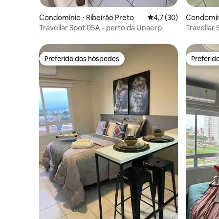
Condomínio ⋅ Ribeirão Preto
4,7 de uma avaliação 
4,7 (30)
Condomíni
Travellar Spot 05A - perto da Unaerp
Travellar
Arena Ni
Preferido dos hóspedes
Preferid
Preferido dos hóspedes
Preferid