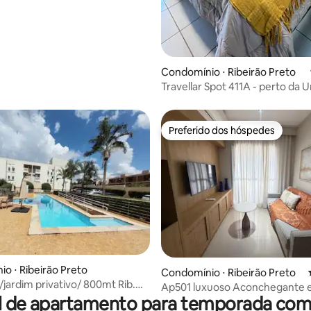
Condomínio ⋅ Ribeirão Preto
Travellar Spot 411A - perto da 
Preferido dos hóspedes
Preferido dos hóspedes
o ⋅ Ribeirão Preto
édia de 5, 165 avaliações
Condomínio ⋅ Ribeirão Preto
/jardim privativo/ 800mt Rib.
Ap501 luxuoso Aconchegante e
l de apartamento para temporada com 
Aquecida