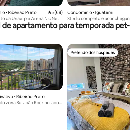
média de 5, 48 avaliações
o ⋅ Ribeirão Preto
5 de uma avaliação média de 5, 68 avalia
5 (68)
Condomínio ⋅ Iguatemi
rto da Unaerp e Arena Nic Net
Studio completo e aconchegan
l de apartamento para temporada pet-f
Preferido dos hóspedes
Preferido dos hóspedes
vativo ⋅ Ribeirão Preto
to zona Sul João Rock ao lado
mi
média de 5, 14 avaliações