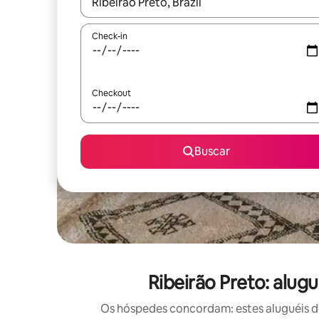
Quando os resultados estiverem disponíveis, expl
Check-in
Checkout
Buscar
Ribeirão Preto: alu
Os hóspedes concordam: estes aluguéis d