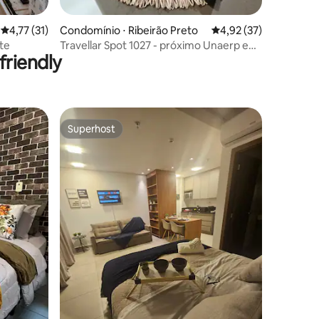
ções
4,77 de uma avaliação média de 5, 31 avaliações
4,77 (31)
Condomínio ⋅ Ribeirão Preto
4,92 de uma avaliação
4,92 (37)
te
Travellar Spot 1027 - próximo Unaerp e
riendly
Arena Nicnet
Superhost
Superhost