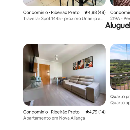
Condomínio ⋅ Ribeirão Preto
4,88 de uma avaliação 
4,88 (48)
Condomíni
Travellar Spot 1445 - próximo Unaerp e
219A - Pe
Alugue
Arena Nicnet
Quarto pri
Quarto ap
S. Iguate
Condomínio ⋅ Ribeirão Preto
4,79 de uma avaliação 
4,79 (14)
Apartamento em Nova Aliança