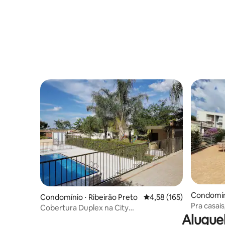
Condomíni
Condomínio ⋅ Ribeirão Preto
4,58 de uma avaliação m
4,58 (165)
Pra casais
Cobertura Duplex na City
Shopping
Alugue
Ribeirão/Jardim botânico