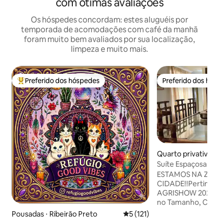
com ótimas avaliações
Os hóspedes concordam: estes aluguéis por
temporada de acomodações com café da manhã
foram muito bem avaliados por sua localização,
limpeza e muito mais.
Preferido dos hóspedes
Preferido dos hó
Entre os melhores preferidos dos hóspedes
Preferido dos hó
Quarto privativo ⋅ 
eto
Suíte Espaçosa e 
ESTAMOS NA ZON
CIDADE!!Pertinho 
AGRISHOW 2026!! 
no Tamanho, Cama
Comfortável com 
Pousadas ⋅ Ribeirão Preto
5 de uma avaliação média de 
5 (121)