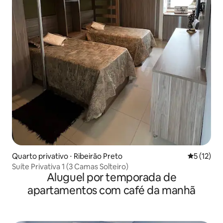
Quarto privativo ⋅ Ribeirão Preto
5 de uma a
5 (12)
Suíte Privativa 1 (3 Camas Solteiro)
Aluguel por temporada de
apartamentos com café da manhã