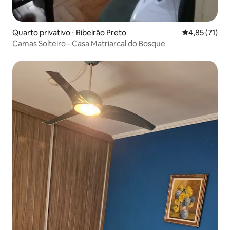
Quarto privativo ⋅ Ribeirão Preto
4,85 de uma a
4,85 (71)
Camas Solteiro - Casa Matriarcal do Bosque