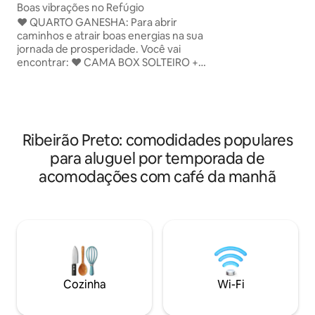
FICA PERTINHO DA
Boas vibrações no Refúgio
Linda e Aconcheg
​❤️ QUARTO GANESHA: Para abrir
se sentir em Cas
caminhos e atrair boas energias na sua
GARAGEM GRATUI
jornada de prosperidade. Você vai
CERTIFICAÇÃO D
encontrar: ❤️ CAMA BOX SOLTEIRO +
COM SEPARAÇÃO 
ROUPAS DE CAMA/BANHO +
SECOS!!! SERÁ SEMPRE UMA
TRAVESSEIROS + LENÇOL DE BAIXO,
ALEGRIA RECEBE
EDREDOM/MANTINHA SOFT ❤️
AQUI EM NOSSA 
VENTILADOR PEDESTAL PORTÁTIL ❤️
SOMOS DO AGRO!!
CRIADO MUDO + ABAJOUR + GUARDA
HOSPITALEIRA!!!
Ribeirão Preto: comodidades populares
ROUPAS + ESPELHO + CABIDES
para aluguel por temporada de
+CADEIRA + CORTINA + TAPETE ❤️
VARANDA + CHAVE EXCLUSIVA * Ao sair
acomodações com café da manhã
por gentileza desligar luz, ventilador,
fechar as portas devido a chuvas
repentinas! * Fica no corredor central ao
lado banheiro! * Ventilador Pedestal
Portátil Ventisol 40cm (gigante) - 6 pás -
1,40 altura
Cozinha
Wi-Fi