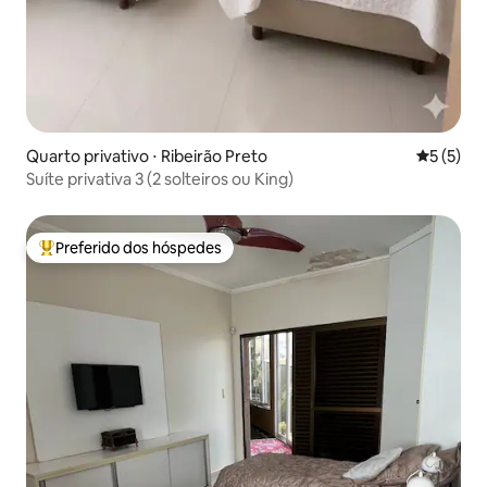
Quarto privativo ⋅ Ribeirão Preto
5 de uma 
5 (5)
Suíte privativa 3 (2 solteiros ou King)
Preferido dos hóspedes
Entre os melhores preferidos dos hóspedes