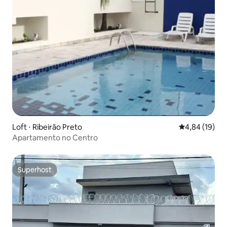
Loft ⋅ Ribeirão Preto
4,84 de uma a
4,84 (19)
Apartamento no Centro
Superhost
Superhost