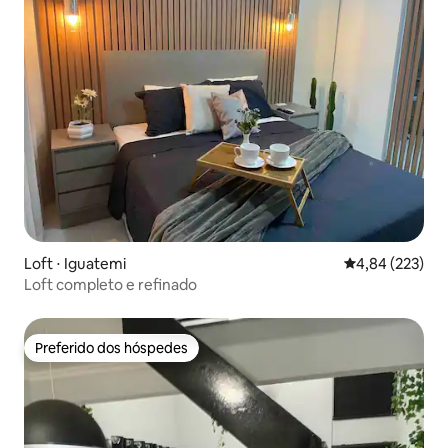
Loft ⋅ Iguatemi
4,84 de uma av
4,84 (223)
Loft completo e refinado
Preferido dos hóspedes
Preferido dos hóspedes