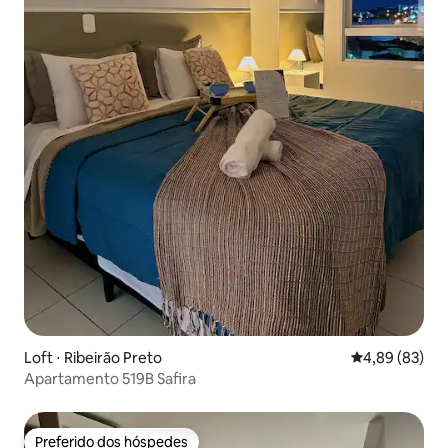
Loft ⋅ Ribeirão Preto
4,89 de uma a
4,89 (83)
Apartamento 519B Safira
Preferido dos hóspedes