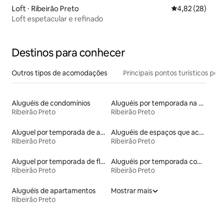
Loft ⋅ Ribeirão Preto
4,82 de uma a
4,82 (28)
Loft espetacular e refinado
Destinos para conhecer
Outros tipos de acomodações
Principais pontos turísticos po
Aluguéis de condomínios
Aluguéis por temporada na orla
Ribeirão Preto
Ribeirão Preto
Aluguel por temporada de apart-hotéis
Aluguéis de espaços que aceitam animais de estimação
Ribeirão Preto
Ribeirão Preto
Aluguel por temporada de flats
Aluguéis por temporada com sauna
Ribeirão Preto
Ribeirão Preto
Aluguéis de apartamentos
Mostrar mais
Ribeirão Preto