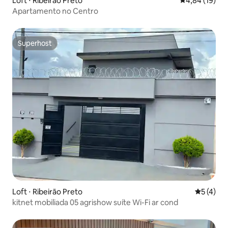
Loft ⋅ Ribeirão Preto
4,84 de uma a
4,84 (19)
Apartamento no Centro
Superhost
Superhost
Loft ⋅ Ribeirão Preto
5 de uma 
5 (4)
kitnet mobiliada 05 agrishow suíte Wi-Fi ar cond