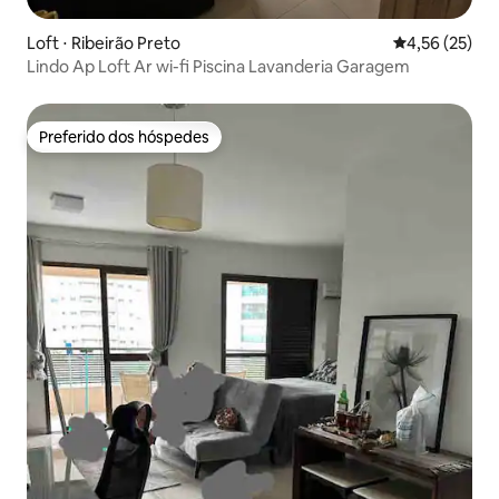
Loft ⋅ Ribeirão Preto
4,56 de uma a
4,56 (25)
Lindo Ap Loft Ar wi-fi Piscina Lavanderia Garagem
Preferido dos hóspedes
Preferido dos hóspedes