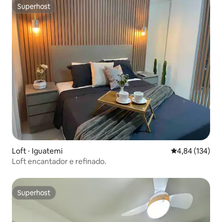
Superhost
Superhost
Loft ⋅ Iguatemi
4,84 de uma av
4,84 (134)
Loft encantador e refinado.
Superhost
Superhost