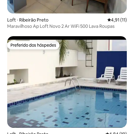
Loft ⋅ Ribeirão Preto
4,91 de uma a
4,91 (11)
Maravilhoso Ap Loft Novo 2 Ar WiFi 500 Lava Roupas
Preferido dos hóspedes
Preferido dos hóspedes