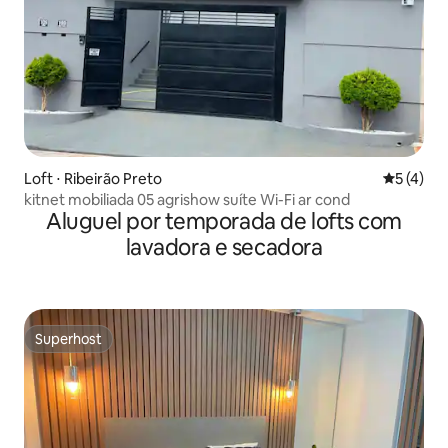
Loft ⋅ Ribeirão Preto
5 de uma 
5 (4)
kitnet mobiliada 05 agrishow suíte Wi-Fi ar cond
Aluguel por temporada de lofts com
lavadora e secadora
Superhost
Superhost