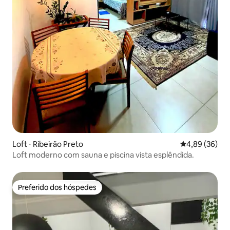
Loft ⋅ Ribeirão Preto
4,89 de uma a
4,89 (36)
Loft moderno com sauna e piscina vista esplêndida.
Preferido dos hóspedes
Preferido dos hóspedes