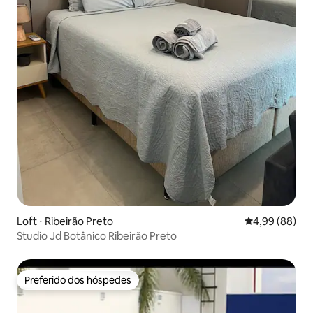
Loft ⋅ Ribeirão Preto
4,99 de uma av
4,99 (88)
Studio Jd Botânico Ribeirão Preto
Preferido dos hóspedes
Preferido dos hóspedes