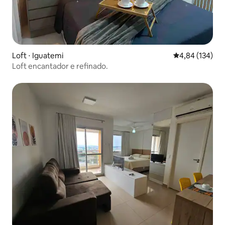
Loft ⋅ Iguatemi
4,84 de uma av
4,84 (134)
Loft encantador e refinado.