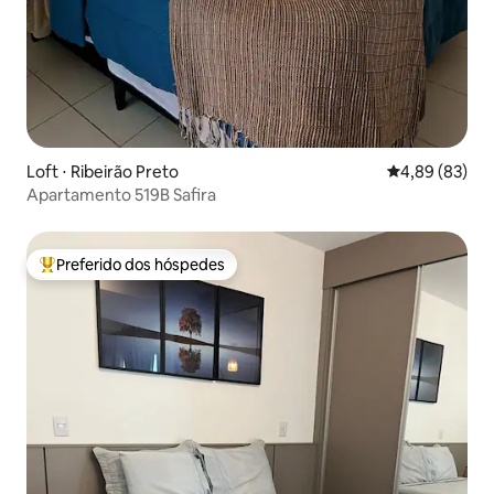
Loft ⋅ Ribeirão Preto
4,89 de uma a
4,89 (83)
Apartamento 519B Safira
Preferido dos hóspedes
Entre os melhores preferidos dos hóspedes