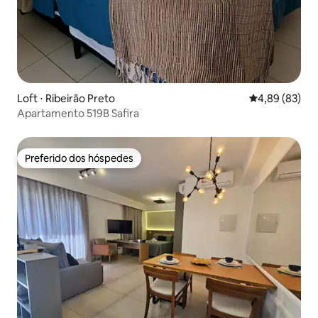
Loft ⋅ Ribeirão Preto
4,89 de uma a
4,89 (83)
Apartamento 519B Safira
Preferido dos hóspedes
Preferido dos hóspedes