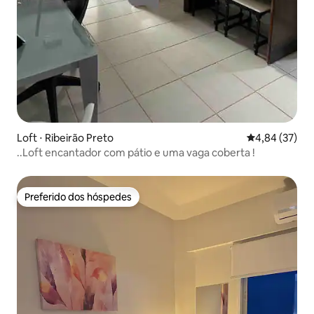
Loft ⋅ Ribeirão Preto
4,84 de uma a
4,84 (37)
..Loft encantador com pátio e uma vaga coberta !
Preferido dos hóspedes
Preferido dos hóspedes