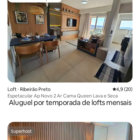
Preferido dos hóspedes
Loft ⋅ Ribeirão Preto
4,9 de uma a
4,9 (20)
Espetacular Ap Novo 2 Ar Cama Queen Lava e Seca
Aluguel por temporada de lofts mensais
Superhost
Superhost