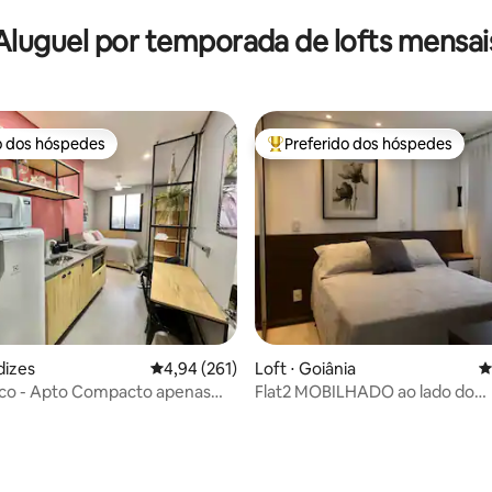
Aluguel por temporada de lofts mensai
o dos hóspedes
Preferido dos hóspedes
o dos hóspedes
Entre os melhores preferidos d
dizes
4,94 de uma avaliação média de 5, 261 avalia
4,94 (261)
Loft ⋅ Goiânia
4
ico - Apto Compacto apenas
Flat2 MOBILHADO ao lado do
ank P
FLAMBOYANT-JARDIM GOIÁS