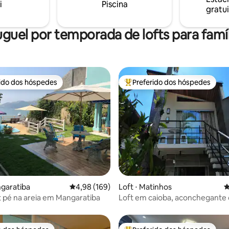
i
Piscina
gratui
uguel por temporada de lofts para famíl
rido dos hóspedes
Preferido dos hóspedes
 melhores preferidos dos hóspedes
Entre os melhores preferidos d
édia de 5, 130 avaliações
ngaratiba
4,98 de uma avaliação média de 5, 169 avalia
4,98 (169)
Loft ⋅ Matinhos
4
t pé na areia em Mangaratiba
Loft em caioba, aconchegante 
montanhas.