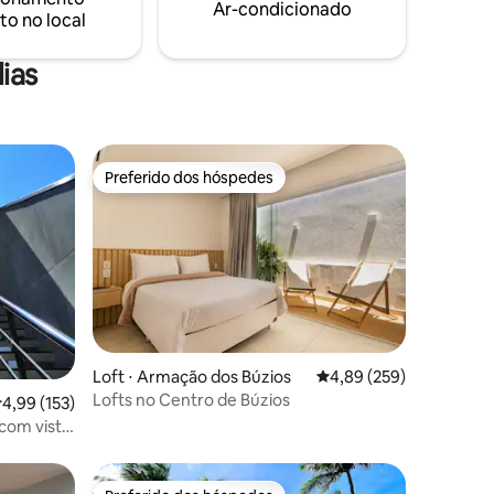
Ar-condicionado
to no local
ias
Preferido dos hóspedes
os hóspedes
Preferido dos hóspedes
Loft ⋅ Armação dos Búzios
4,89 de uma avaliação m
4,89 (259)
Lofts no Centro de Búzios
ções
,99 de uma avaliação média de 5, 153 avaliações
4,99 (153)
com vista