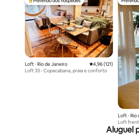
Preferido dos hóspedes
Preferid
Entre os melhores preferidos dos hóspedes
Preferid
Loft ⋅ Rio de Janeiro
4,96 de uma avaliação m
4,96 (121)
Loft 33 - Copacabana, praia e conforto
Loft ⋅ Rio
Loft fren
Aluguel 