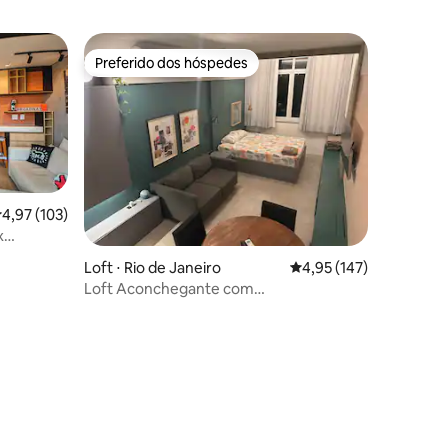
Preferido dos hóspedes
os hóspedes
Preferido dos hóspedes
,97 de uma avaliação média de 5, 103 avaliações
4,97 (103)
x
ções
Loft ⋅ Rio de Janeiro
4,95 de uma avaliação 
4,95 (147)
Loft Aconchegante com
Estacionamento