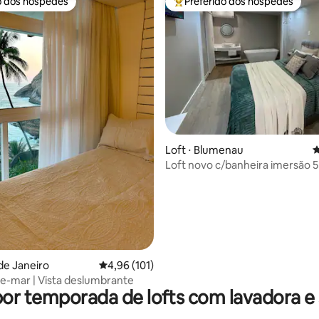
o dos hóspedes
Preferido dos hóspedes
o dos hóspedes
Entre os melhores preferidos d
édia de 5, 121 avaliações
Loft ⋅ Blumenau
4
Loft novo c/banheira imersão 5
Germânica
 de Janeiro
4,96 de uma avaliação média de 5, 101 avalia
4,96 (101)
te-mar | Vista deslumbrante
por temporada de lofts com lavadora e