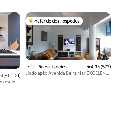
Preferido dos hóspedes
Entre os melhores preferidos dos hóspedes
Loft ⋅ Rio de Janeiro
4,95 de uma avaliação 
4,95 (573)
Lindo apto Avenida Beira Mar EXCELENTE
ções
,91 de uma avaliação média de 5, 100 avaliações
4,91 (100)
LOCALIZAÇÃO
em meio à