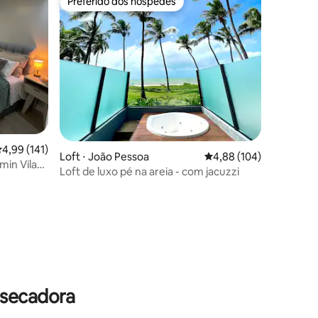
Preferido dos hóspedes
os hóspedes
Preferido dos hóspedes
,99 de uma avaliação média de 5, 141 avaliações
4,99 (141)
Loft ⋅ João Pessoa
4,88 de uma avaliação 
4,88 (104)
min Vila
Loft de luxo pé na areia - com jacuzzi
ções
 secadora