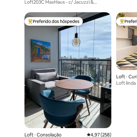
Loft203C MaxHaus - c/ Jacuzzi &
Garagem
Preferido dos hóspedes
Prefe
Entre os melhores preferidos dos hóspedes
Entre os
Loft ⋅ Cur
Loft linda vista/ar condicionado/sacada e
garagem
Loft ⋅ Consolação
4,97 de uma avaliação m
4,97 (258)