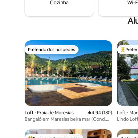
oferecemos um espaço para Home
Cozinha
Wi-F
Office com internet 750MB.
Al
Preferido dos hóspedes
Prefe
Preferido dos hóspedes
Entre os
Loft ⋅ Praia de Maresias
4,94 de uma avaliação m
4,94 (130)
Loft ⋅ Ma
Bangalô em Maresias beira mar (Cond.
Lindo Lof
Mata Azul)