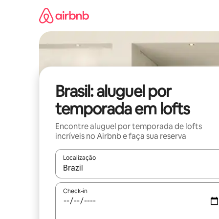
Pular
para
o
conteúdo
Brasil: aluguel por
temporada em lofts
Encontre aluguel por temporada de lofts
incríveis no Airbnb e faça sua reserva
Localização
Quando os resultados estiverem disponíveis, expl
Check-in