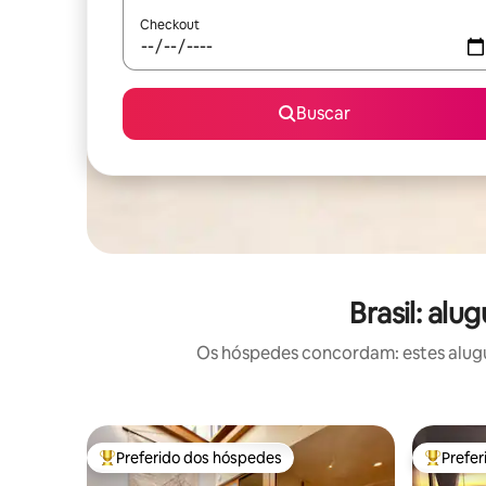
Checkout
Buscar
Brasil: al
Os hóspedes concordam: estes alugué
Preferido dos hóspedes
Prefe
Entre os melhores preferidos dos hóspedes
Entre os