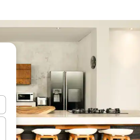
ore-os usando as seta para cima e para baixo do teclado ou tocando e