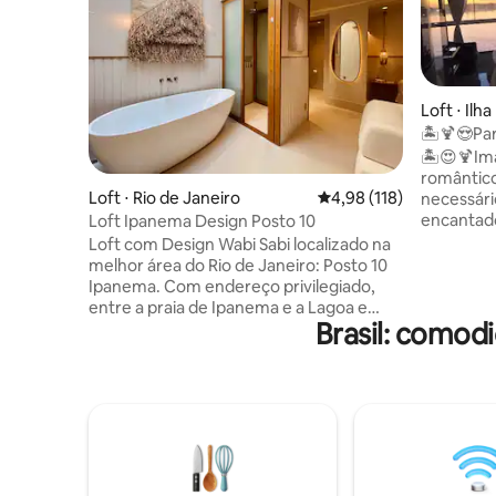
Loft ⋅ Ilh
🏝🍹😍Par
PORCHAT
🏝😍🍹Ima
romântico
Loft ⋅ Rio de Janeiro
4,98 de uma avaliação m
4,98 (118)
necessário que
encantado
Loft Ipanema Design Posto 10
praticamente para um mar
Loft com Design Wabi Sabi localizado na
puro, paz
melhor área do Rio de Janeiro: Posto 10
anoitecer
Ipanema. Com endereço privilegiado,
mágica, s
entre a praia de Ipanema e a Lagoa e
paisagen
Brasil: comod
próximo aos melhores restaurantes e
sublimes,
entretenimento da área. A praia, a
refletindo
Lagoa, o Leblon e a estação de metrô
este é o 
estão somente a duas quadras. Espaço
verdadeir
aconchegante, totalmente reformado e
dessa nat
equipado, ótimo para relaxar e
🏝😍
aproveitar uma banheira com vista para
o céu. Para quem vem a trabalho,