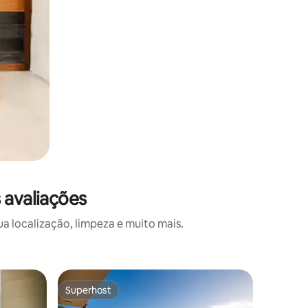
 avaliações
a localização, limpeza e muito mais.
Loft ⋅ Po
Superhost
Prefe
Superhost
Entre o
Espetacul