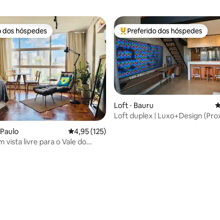
o dos hóspedes
Preferido dos hóspedes
o dos hóspedes
Entre os melhores preferidos d
Loft ⋅ Bauru
4
Loft duplex | Luxo+Design (Pro
Shopping USP AERO)
 Paulo
4,95 de uma avaliação média de 5, 125 avalia
4,95 (125)
ista livre para o Vale do
aú.
édia de 5, 332 avaliações