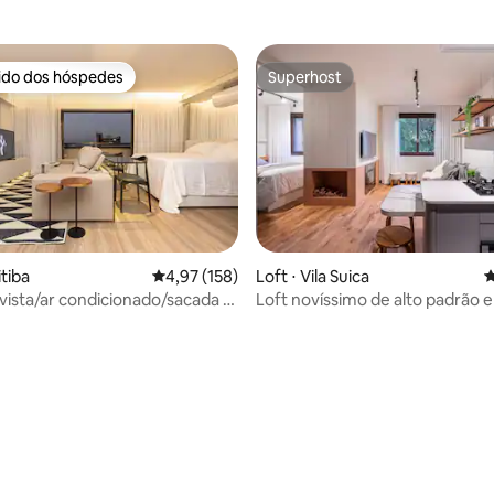
rido dos hóspedes
Superhost
 melhores preferidos dos hóspedes
Superhost
itiba
4,97 de uma avaliação média de 5, 158 avalia
4,97 (158)
Loft ⋅ Vila Suica
4
Loft novíssimo de alto padrão 
natureza.
édia de 5, 258 avaliações