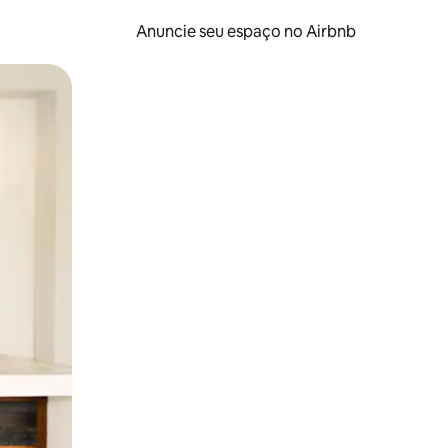
Anuncie seu espaço no Airbnb
 deslizando o dedo na tela.