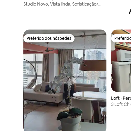
Studio Novo, Vista linda, Sofisticação/
Piscina
Preferido dos hóspedes
Preferid
Preferido dos hóspedes
Preferid
Loft ⋅ Per
3 Loft Ch
500m Nub