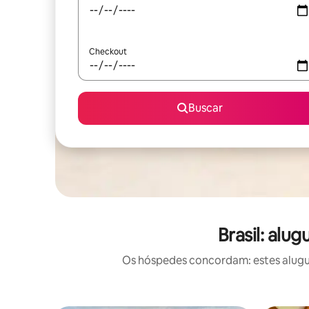
Checkout
Buscar
Brasil: alu
Os hóspedes concordam: estes alugué