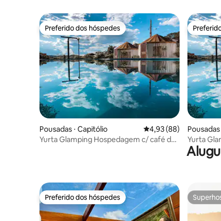
Preferido dos hóspedes
Preferid
Preferido dos hóspedes
Preferid
Pousadas ⋅ Capitólio
4,93 de uma avaliação 
4,93 (88)
Pousadas 
Yurta Glamping Hospedagem c/ café da
Yurta Gl
Alugu
manhã
manhã
Preferido dos hóspedes
Superho
Preferido dos hóspedes
Superho