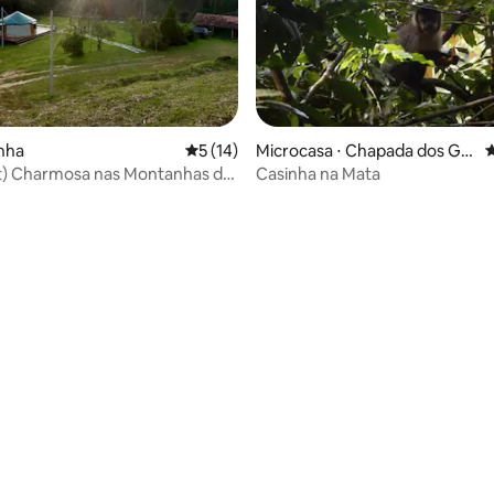
média de 5, 45 avaliações
unha
5 de uma avaliação média de 5, 14 avalia
5 (14)
Microcasa ⋅ Chapada dos Gui
4
marães
rt) Charmosa nas Montanhas de
Casinha na Mata