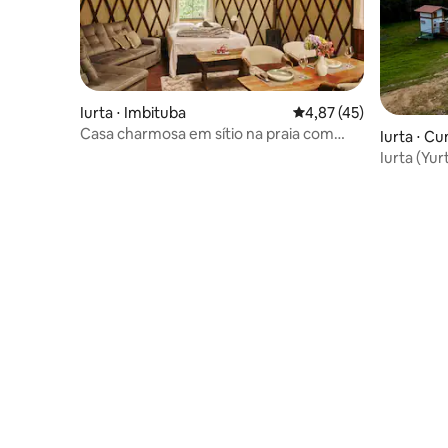
Iurta ⋅ Imbituba
4,87 de uma avaliação 
4,87 (45)
Casa charmosa em sítio na praia com
Iurta ⋅ C
piscina
Iurta (Yu
Cunha