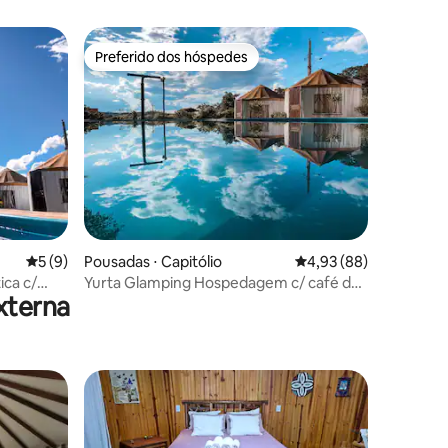
Preferido dos hóspedes
Preferido dos hóspedes
ções
5 de uma avaliação média de 5, 9 avaliações
5 (9)
Pousadas ⋅ Capitólio
4,93 de uma avaliação
4,93 (88)
ica c/
Yurta Glamping Hospedagem c/ café da
xterna
manhã
os hóspedes