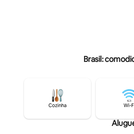
estamos próximos ao Pq. Estadual da
fornecer a parte. Ani
Serra do Mar, região rica em trilhas e
são permi
cachoeiras, a 48km de Paraty, entre a
parte. Con
serra e o litoral.
Brasil: comodi
Cozinha
Wi-F
Alugue