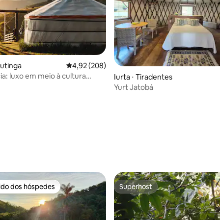
cutinga
4,92 de uma avaliação média de 5, 208 avalia
4,92 (208)
ia: luxo em meio à cultura
Iurta ⋅ Tiradentes
nômade
Yurt Jatobá
média de 5, 27 avaliações
rido dos hóspedes
Superhost
 melhores preferidos dos hóspedes
Superhost