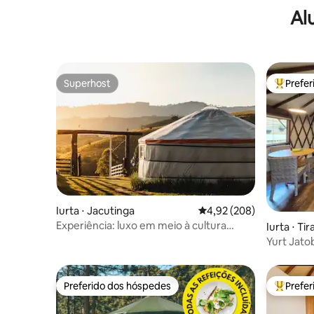
Al
Superhost
Prefe
Superhost
Entre os
Iurta ⋅ Jacutinga
4,92 de uma avaliação m
4,92 (208)
Experiência: luxo em meio à cultura
Iurta ⋅ Ti
mongol nômade
Yurt Jato
Preferido dos hóspedes
Prefe
Preferido dos hóspedes
Entre os