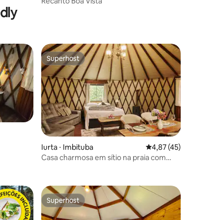
Recanto Boa Vista
dly
Superhost
Superhost
Iurta ⋅ Imbituba
4,87 de uma avaliação
4,87 (45)
Casa charmosa em sítio na praia com
ções
piscina
Superhost
Superhost