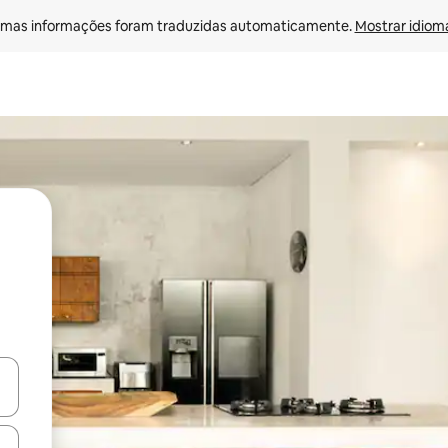
mas informações foram traduzidas automaticamente. 
Mostrar idioma
ore-os usando as seta para cima e para baixo do teclado ou tocando e