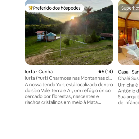
Preferido dos hóspedes
Superho
Entre os melhores preferidos dos hóspedes
Superho
Iurta ⋅ Cunha
5 de uma avaliação 
5 (14)
Casa ⋅ Sa
l
Iurta (Yurt) Charmosa nas Montanhas de
Chalé Su
Cunha
A nossa tenda Yurt está localizada dentro
Um chalé
do sítio Vale Terra e Ar, um refúgio único
Antônio d
cercado por florestas, nascentes e
Sua arqui
riachos cristalinos em meio à Mata
de infância, 
Atlântica preservada. Foi projetada para
desse chal
proporcionar uma experiência
banho de o
inesquecível de aconchego, beleza e
preferênci
conexão com a natureza — perfeita para
de velas,
quem busca renovar as energias.
velha lâmpada e
Localizada nas montanhas de Cunha,
enxoval 