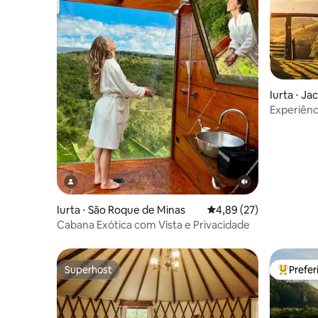
Iurta ⋅ Ja
Experiênc
mongol 
Iurta ⋅ São Roque de Minas
4,89 de uma avaliação 
4,89 (27)
Cabana Exótica com Vista e Privacidade
Superhost
Prefe
Superhost
Entre os