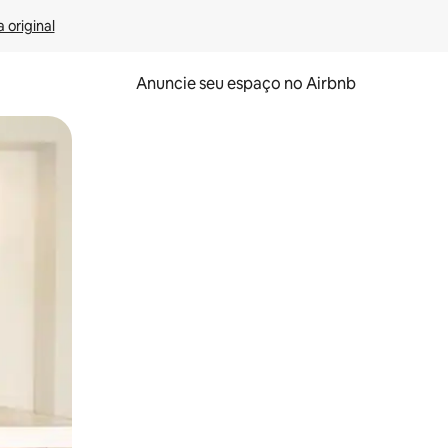
 original
Anuncie seu espaço no Airbnb
 deslizando o dedo na tela.