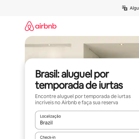
Pular
Algu
para
o
conteúdo
Brasil: aluguel por
temporada de iurtas
Encontre aluguel por temporada de iurtas
incríveis no Airbnb e faça sua reserva
Localização
Quando os resultados estiverem disponíveis, expl
Check-in