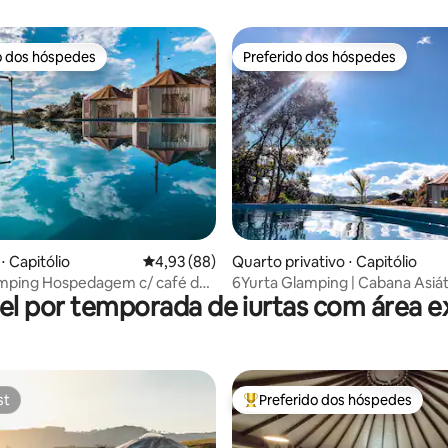
o dos hóspedes
Preferido dos hóspedes
o dos hóspedes
Preferido dos hóspedes
média de 5, 88 avaliações
⋅ Capitólio
4,93 de uma avaliação média de 5, 88 avalia
4,93 (88)
Quarto privativo ⋅ Capitólio
amping Hospedagem c/ café da
6Yurta Glamping | Cabana Asiát
el por temporada de iurtas com área e
Café da Manhã
st
Preferido dos hóspedes
st
Entre os melhores preferidos d