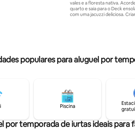
vales e a floresta nativa. Acord
mais de estimação
quarto e saia para o Deck enso
tidos, porém, tarifamos à
com uma jacuzzi deliciosa. Cri
sulte sobre as tarifas.
espaço para abraçar os pensa
sentimentos dos amantes da n
Uma propriedade especial e ún
um cenário tranquilo. 🌬️Ar condicionado
no quarto e sala 🛁Jacuzzi c hi
quente ( p/ até 4 pessoas) 🥗Cozinha
completa e bem equipada 🛜Wi-
dades populares para aluguel por temp
mega 📺TV Smart 🔥Área especi
fogueira 🏞️Privacidade
Estac
i
Piscina
gratui
l por temporada de iurtas ideais para f