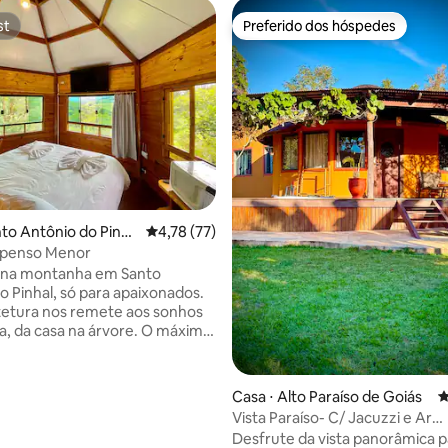
st
Preferido dos hóspedes
st
Preferido dos hóspedes
média de 5, 14 avaliações
nto Antônio do Pinha
4,78 de uma avaliação média de 5, 77 avalia
4,78 (77)
spenso Menor
 na montanha em Santo
o Pinhal, só para apaixonados.
tetura nos remete aos sonhos
da casa na árvore. O máximo
é, o ritual mágico, é fazer o
furô ao ar livre, de noite de
a, para contar estrelas, à luz
Casa ⋅ Alto Paraíso de Goiás
4
 vaga-lumes ou luar ou a boa e
Vista Paraíso- C/ Jacuzzi e Ar
létrica. Não incluímos
condicionado
Desfrute da vista panorâmica p
de banho, mas podemos