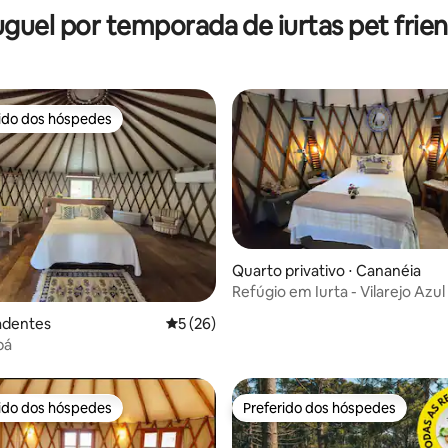
uguel por temporada de iurtas pet frien
rido dos hóspedes
 melhores preferidos dos hóspedes
Quarto privativo ⋅ Cananéia
Refúgio em Iurta - Vilarejo Azul
édia de 5, 208 avaliações
radentes
5 de uma avaliação média de 5, 26 avalia
5 (26)
bá
rido dos hóspedes
Preferido dos hóspedes
 melhores preferidos dos hóspedes
Preferido dos hóspedes