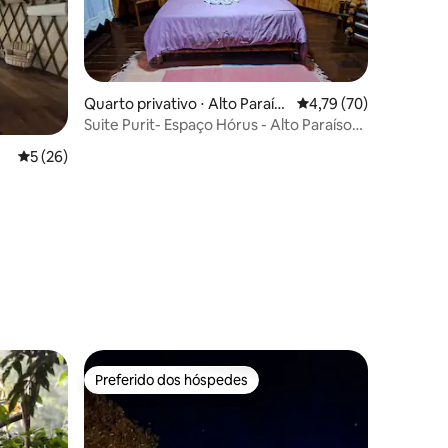
Quarto privativo ⋅ Alto Paraís
4,79 de uma avaliação
4,79 (70)
o de Goiás
Suite Purit- Espaço Hórus - Alto Paraíso
ções
de GO
5 de uma avaliação média de 5, 26 avaliações
5 (26)
Preferido dos hóspedes
Preferido dos hóspedes