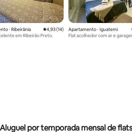
 média de 5, 8 avaliações
to ⋅ Ribeirânia
4,93 de uma avaliação média de 5, 14 avalia
4,93 (14)
Apartamento ⋅ Iguatemi
celente em Ribeirão Preto.
Flat acolhedor com ar e garag
 média de 5, 5 avaliações
Aluguel por temporada mensal de flat