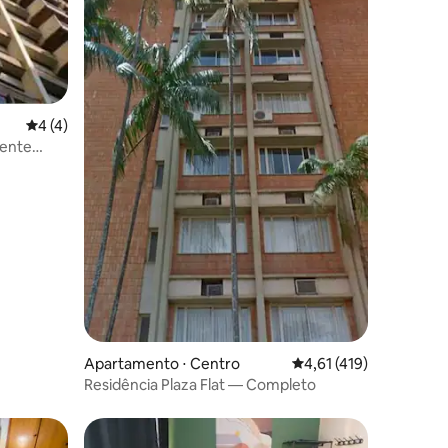
4 de uma avaliação média de 5, 4 avaliações
4 (4)
ções
lente
Apartamento ⋅ Centro
4,61 de uma avaliação 
4,61 (419)
Residência Plaza Flat — Completo