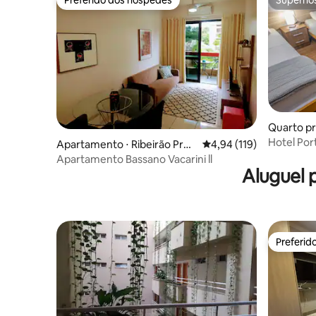
Preferido dos hóspedes
Superho
Preferido dos hóspedes
Superho
Quarto pr
mare
Hotel Por
Apartamento ⋅ Ribeirão Pret
4,94 de uma avaliação m
4,94 (119)
Quadruplo
o
Apartamento Bassano Vacarini ll
Aluguel 
Preferid
Preferid