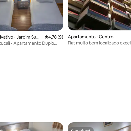
Apartamento ⋅ Centro
ivativo ⋅ Jardim Sum
4,78 de uma avaliação média de 5, 9 avalia
4,78 (9)
Flat muito bem localizado exce
tucali - Apartamento Duplo
média de 5, 14 avaliações
apartamento!