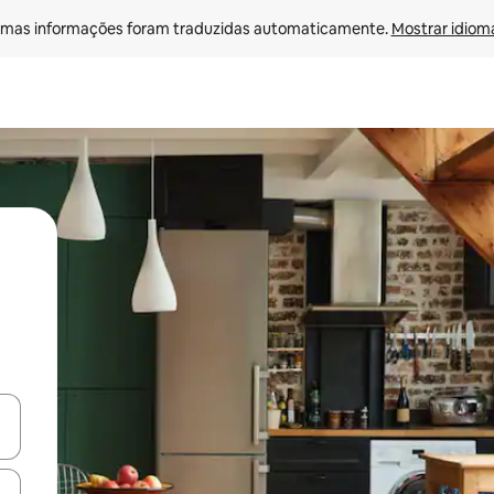
mas informações foram traduzidas automaticamente. 
Mostrar idioma
ore-os usando as seta para cima e para baixo do teclado ou tocando e