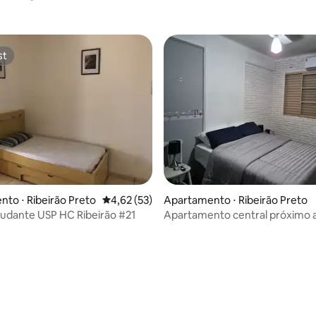
st
st
to ⋅ Ribeirão Preto
4,62 de uma avaliação média de 5, 53 avalia
4,62 (53)
Apartamento ⋅ Ribeirão Preto
tudante USP HC Ribeirão #21
Apartamento central próximo 
rodoviária!