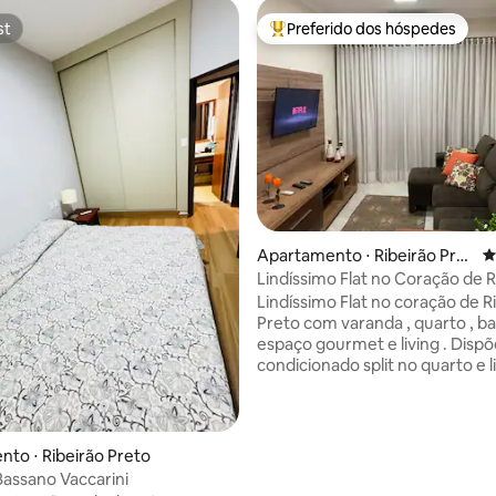
st
Preferido dos hóspedes
st
Entre os melhores preferidos d
média de 5, 55 avaliações
Apartamento ⋅ Ribeirão Pret
4
o
Lindíssimo Flat no Coração de R
Preto
Lindíssimo Flat no coração de R
Preto com varanda , quarto , ba
espaço gourmet e living . Dispõe de ar
condicionado split no quarto e li
fogão , microondas, frigobar ,W
alta velocidade (trabalho remoto
plana, TV a cabo e cozinha equi
Portaria 24 hs com manobrista
to ⋅ Ribeirão Preto
garagem coberta , academia ,pi
 Bassano Vaccarini
,sauna e serviço de restaurante 