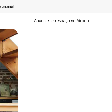
 original
Anuncie seu espaço no Airbnb
 deslizando o dedo na tela.