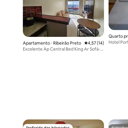
Quarto pr
are
Hotel Por
Apartamento ⋅ Ribeirão Preto
4,57 de uma avaliação 
4,57 (14)
Solteiro
Excelente Ap Central Bed King Ar Sofá-
cama