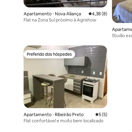
Apartamento ⋅ Nova Aliança
4,38 de uma avaliação
4,38 (8)
Flat na Zona Sul próximo à Agrishow
Apartamen
Studio ex
Preferido dos hóspedes
Preferido dos hóspedes
Apartamento ⋅ Ribeirão Preto
5 de uma avaliação
5 (5)
Flat confortável e muito bem localizado