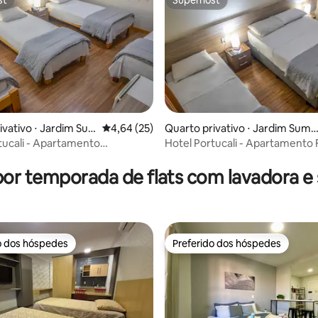
st
Superhost
st
Superhost
ivativo ⋅ Jardim Su
4,64 de uma avaliação média de 5, 25 avalia
4,64 (25)
Quarto privativo ⋅ Jardim Suma
e
tucali - Apartamento
Hotel Portucali - Apartamento 
édia de 5, 119 avaliações
 Solteiro
por temporada de flats com lavadora e
o dos hóspedes
Preferido dos hóspedes
o dos hóspedes
Preferido dos hóspedes