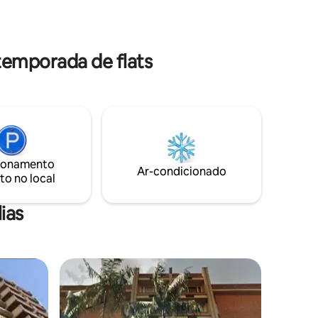
Possui uma vaga de garagem coberta.
dio ainda
uniões (
temporada de flats
ionamento
Ar-condicionado
to no local
ias