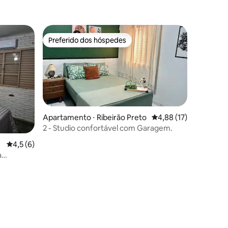
Preferido dos hóspedes
Preferido dos hóspedes
Apartamento ⋅ Ribeirão Preto
4,88 de uma avaliação
4,88 (17)
2 - Studio confortável com Garagem.
ções
4,5 de uma avaliação média de 5, 6 avaliações
4,5 (6)
a