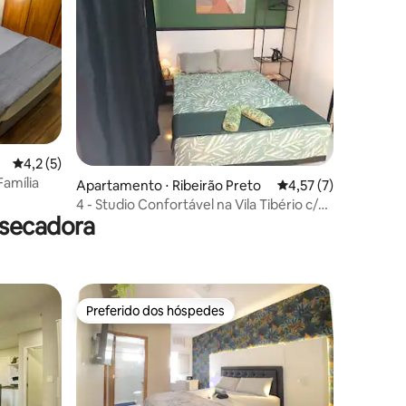
ções
r
4,2 de uma avaliação média de 5, 5 avaliações
4,2 (5)
Família
Apartamento ⋅ Ribeirão Preto
4,57 de uma avaliaçã
4,57 (7)
4 - Studio Confortável na Vila Tibério c/
 secadora
garagem.
Preferido dos hóspedes
Preferido dos hóspedes