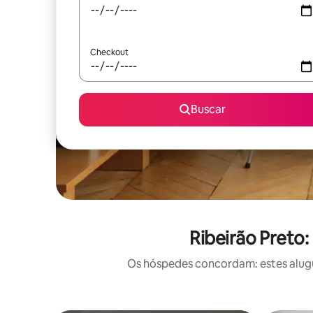
Checkout
Buscar
Ribeirão Preto
Os hóspedes concordam: estes alugué