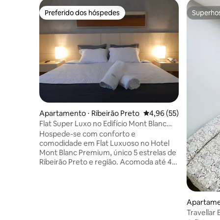
Preferido dos hóspedes
Superho
Preferido dos hóspedes
Superho
Apartamento ⋅ Ribeirão Preto
4,96 de uma avaliação 
4,96 (55)
Flat Super Luxo no Edifício Mont Blanc
Andar Alto
Hospede-se com conforto e
comodidade em Flat Luxuoso no Hotel
Mont Blanc Premium, único 5 estrelas de
Ribeirão Preto e região. Acomoda até 4
pessoas, contando com: 1 cama Super
King 1 sofá-cama (ideal para crianças) O
flat é climatizado, moderno e
aconchegante. Estrutura do Hotel:
Apartamen
Portaria e recepção 24 horas
Travellar
Estacionamento cobrado a parte Piscina