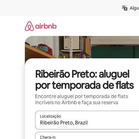
Pular
Algu
para
o
conteúdo
Ribeirão Preto: aluguel
por temporada de flats
Encontre aluguel por temporada de flats
incríveis no Airbnb e faça sua reserva
Localização
Quando os resultados estiverem disponíveis, expl
Check-in