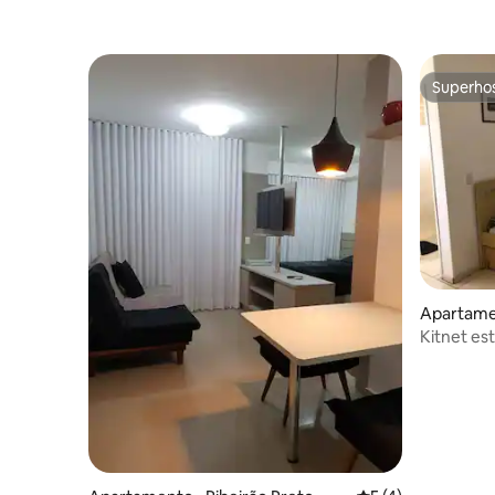
Superho
Superho
Apartamen
Kitnet es