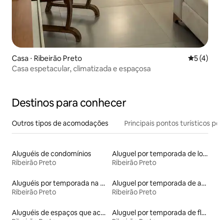
Casa ⋅ Ribeirão Preto
5 de uma 
5 (4)
Casa espetacular, climatizada e espaçosa
Destinos para conhecer
Outros tipos de acomodações
Principais pontos turísticos po
Aluguéis de condomínios
Aluguel por temporada de lofts
Ribeirão Preto
Ribeirão Preto
Aluguéis por temporada na orla
Aluguel por temporada de apart-hotéis
Ribeirão Preto
Ribeirão Preto
Aluguéis de espaços que aceitam animais de estimação
Aluguel por temporada de flats