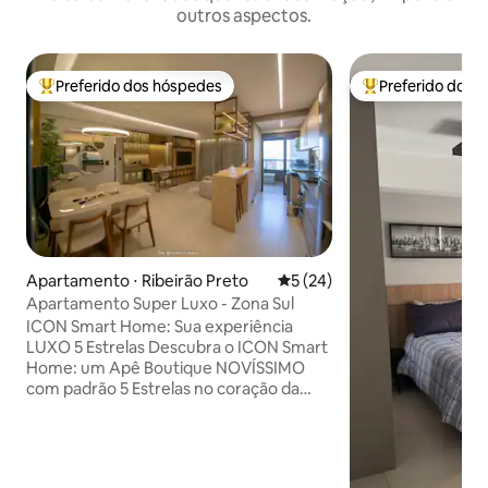
outros aspectos.
Preferido dos hóspedes
Preferido dos 
Entre os melhores preferidos dos hóspedes
Entre os melhore
Apartamento ⋅ Ribeirão Preto
5 de uma avaliação média de
5 (24)
Apartamento Super Luxo - Zona Sul
ICON Smart Home: Sua experiência
LUXO 5 Estrelas Descubra o ICON Smart
Home: um Apê Boutique NOVÍSSIMO
com padrão 5 Estrelas no coração da
Zona Sul. Modernidade e conforto
exclusivo em uma localização imbatível:
a apenas 3 minutos dos principais
shoppings e ao lado dos melhores bares,