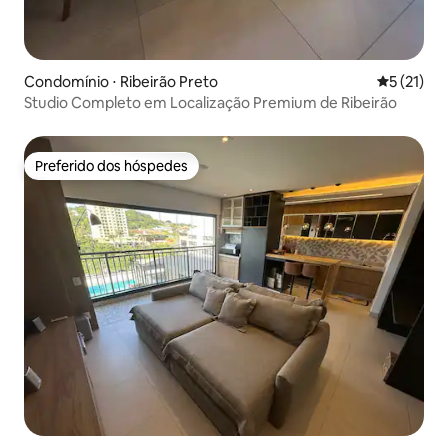
Condomínio ⋅ Ribeirão Preto
5 de uma a
5 (21)
Studio Completo em Localização Premium de Ribeirão
Preferido dos hóspedes
Preferido dos hóspedes