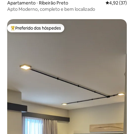
Apartamento ⋅ Ribeirão Preto
4,92 de uma a
4,92 (37)
Apto Moderno, completo e bem localizado
Preferido dos hóspedes
Entre os melhores preferidos dos hóspedes