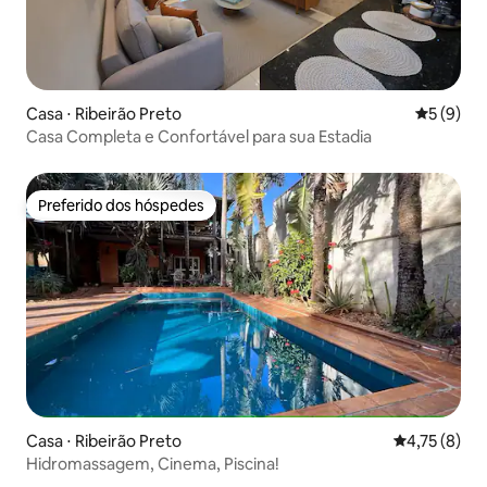
Casa ⋅ Ribeirão Preto
5 de uma 
5 (9)
Casa Completa e Confortável para sua Estadia
Preferido dos hóspedes
Preferido dos hóspedes
Casa ⋅ Ribeirão Preto
4,75 de uma 
4,75 (8)
Hidromassagem, Cinema, Piscina!