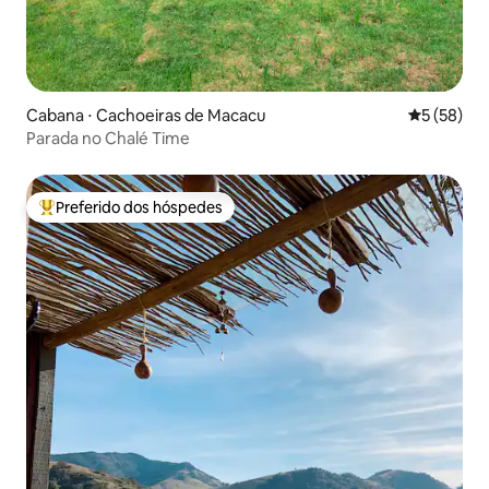
Cabana ⋅ Cachoeiras de Macacu
5 de uma a
5 (58)
Parada no Chalé Time
Preferido dos hóspedes
Entre os melhores preferidos dos hóspedes