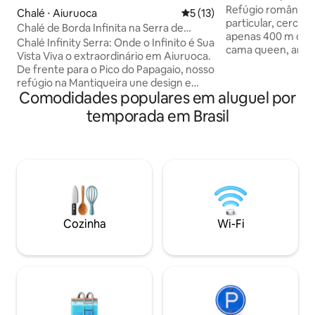
Refúgio romântico
Chalé ⋅ Aiuruoca
5 de uma avaliação média de
5 (13)
particular, cercad
Chalé de Borda Infinita na Serra de
apenas 400 m da 
Aiuruoca, MG
Chalé Infinity Serra: Onde o Infinito é Sua
cama queen, ar-co
Vista Viva o extraordinário em Aiuruoca.
e deck privativo c
De frente para o Pico do Papagaio, nosso
sol. Banheiro com
refúgio na Mantiqueira une design e
chuveiros elétrico
Comodidades populares em aluguel por
natureza. Conforto: Hidro relaxante,
completa com forno
cama premium e cozinha completa.
temporada em Brasil
e adega. Lago com
Diferencial: Banheiro com chuveiro
e caiaque, fogo d
duplo e vista integrada. A Experiência:
sob o céu estrelad
Uma varanda que emoldura o pôr do sol
restaurantes com
mais épico da região e noites sob o braço
Coco Bambu. Natu
da Via Láctea. O silêncio que convida à
em um só lugar.
presença. Não é apenas estadia, é
reconexão. Reserve esse momento
agora.
Cozinha
Wi-Fi