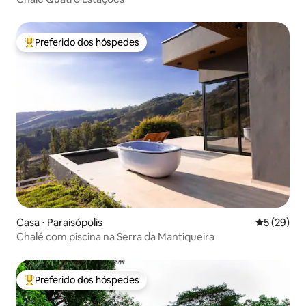
Preferido dos hóspedes
Entre os melhores preferidos dos hóspedes
Casa ⋅ Paraisópolis
5 de uma a
5 (29)
Chalé com piscina na Serra da Mantiqueira
Preferido dos hóspedes
Entre os melhores preferidos dos hóspedes