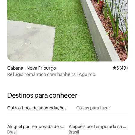
Cabana ⋅ Nova Friburgo
5 de uma a
5 (49)
Refúgio romântico com banheira | Aguimô.
Destinos para conhecer
Outros tipos de acomodações
Coisas para fazer
Aluguel por temporada de ranchos
Aluguéis por temporada na orla
Brasil
Brasil