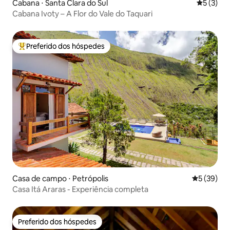
Cabana ⋅ Santa Clara do Sul
5 de uma 
5 (3)
Cabana Ivoty – A Flor do Vale do Taquari
Preferido dos hóspedes
Entre os melhores preferidos dos hóspedes
Casa de campo ⋅ Petrópolis
5 de uma a
5 (39)
Casa Itá Araras - Experiência completa
Preferido dos hóspedes
Preferido dos hóspedes