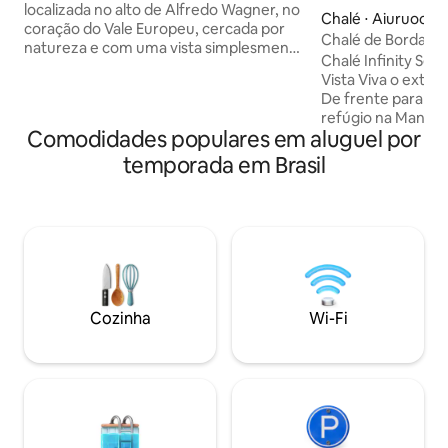
localizada no alto de Alfredo Wagner, no
Chalé ⋅ Aiuruoca
coração do Vale Europeu, cercada por
Chalé de Borda Inf
natureza e com uma vista simplesmente
Aiuruoca, MG
Chalé Infinity Serr
de perder o fôlego. Da cabana você
Vista Viva o extra
contempla o topo das montanhas do
De frente para o P
Soldado Sebold, criando um cenário
refúgio na Mantiq
perfeito para descansar e viver
Comodidades populares em aluguel por
natureza. Conforto: Hidro relaxante,
momentos especiais. Ambiente perfeito
cama premium e c
temporada em Brasil
para desacelerar e renovar as energias
Diferencial: Banh
Ideal para desconectar da correria da
duplo e vista inte
cidade e aproveitar momentos
Uma varanda que e
inesquecíveis com quem você ama.
mais épico da regi
Venha sem pressa, e viva essa
da Via Láctea. O s
experiência
presença. Não é a
reconexão. Rese
agora.
Cozinha
Wi-Fi