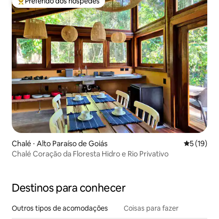
Preferido dos hóspedes
Entre os melhores preferidos dos hóspedes
Chalé ⋅ Alto Paraíso de Goiás
5 de uma a
5 (19)
Chalé Coração da Floresta Hidro e Rio Privativo
Destinos para conhecer
Outros tipos de acomodações
Coisas para fazer