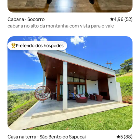
Cabana ⋅ Socorro
4,96 de uma a
4,96 (52)
cabana no alto da montanha com vista para o vale
Preferido dos hóspedes
Entre os melhores preferidos dos hóspedes
Casa na terra ⋅ São Bento do Sapucaí
5 de uma a
5 (88)