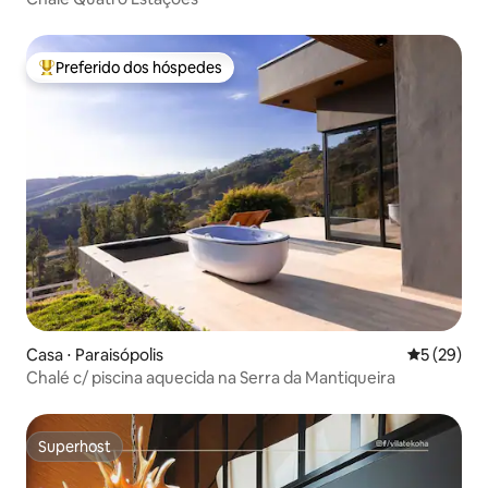
Preferido dos hóspedes
Entre os melhores preferidos dos hóspedes
Casa ⋅ Paraisópolis
5 de uma a
5 (29)
Chalé c/ piscina aquecida na Serra da Mantiqueira
Superhost
Superhost