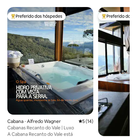
Preferido dos hóspedes
Preferido dos 
Entre os melhores preferidos dos hóspedes
Entre os melhore
Cabana ⋅ Alfredo Wagner
5 de uma avaliação média de
5 (14)
Cabanas Recanto do Vale | Luxo
A Cabana Recanto do Vale está