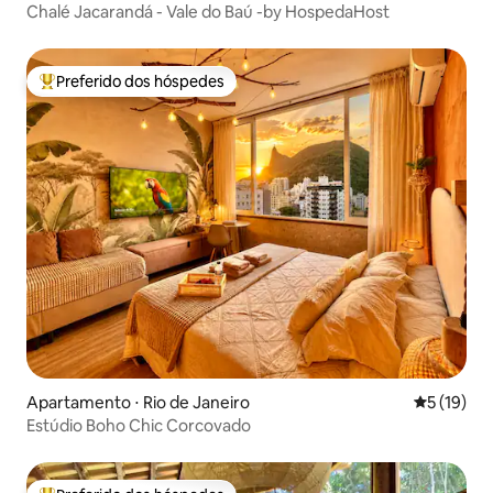
Chalé Jacarandá - Vale do Baú -by HospedaHost
Preferido dos hóspedes
Entre os melhores preferidos dos hóspedes
Apartamento ⋅ Rio de Janeiro
5 de uma a
5 (19)
Estúdio Boho Chic Corcovado