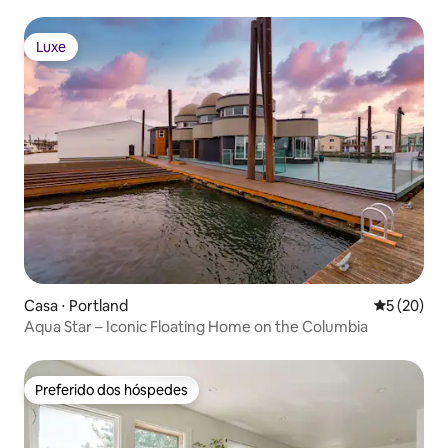
Luxe
Luxe
Casa ⋅ Portland
5 de uma a
5 (20)
Aqua Star – Iconic Floating Home on the Columbia
Preferido dos hóspedes
Preferido dos hóspedes