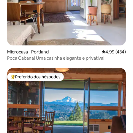
Microcasa ⋅ Portland
4,99 de uma av
4,99 (434)
Poca Cabana! Uma casinha elegante e privativa!
Preferido dos hóspedes
Entre os melhores preferidos dos hóspedes