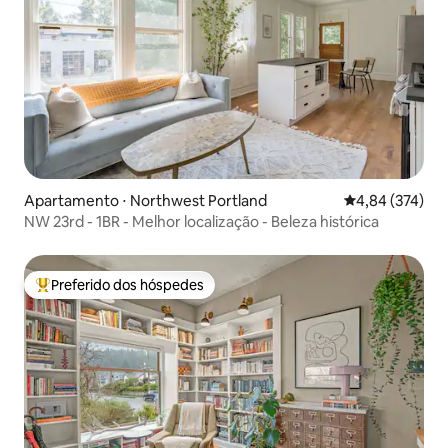
Apartamento ⋅ Northwest Portland
4,84 de uma av
4,84 (374)
NW 23rd - 1BR - Melhor localização - Beleza histórica
Preferido dos hóspedes
Entre os melhores preferidos dos hóspedes