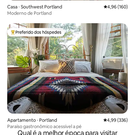
Casa ⋅ Southwest Portland
4,96 de uma av
4,96 (160)
Moderno de Portland
Preferido dos hóspedes
Entre os melhores preferidos dos hóspedes
Apartamento ⋅ Portland
4,99 de uma ava
4,99 (336)
Paraíso gastronômico acessível a pé
Qual é a melhor época para visitar