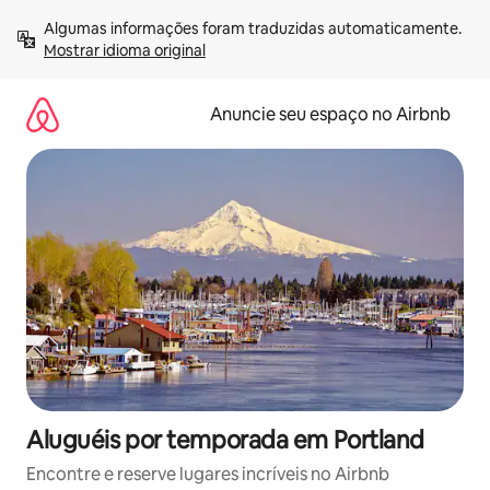
Pular
Algumas informações foram traduzidas automaticamente. 
para
Mostrar idioma original
o
conteúdo
Anuncie seu espaço no Airbnb
Aluguéis por temporada em Portland
Encontre e reserve lugares incríveis no Airbnb