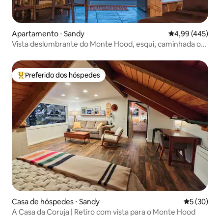
Apartamento ⋅ Sandy
4,99 de uma av
4,99 (445)
Vista deslumbrante do Monte Hood, esqui, caminhada ou
mountain bike
Preferido dos hóspedes
Entre os melhores preferidos dos hóspedes
Casa de hóspedes ⋅ Sandy
5 de uma a
5 (30)
A Casa da Coruja | Retiro com vista para o Monte Hood