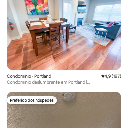
Condomínio ⋅ Portland
4,9 de uma av
4,9 (197)
Condomínio deslumbrante em Portland |
Estacionamento, rio e jantar
Preferido dos hóspedes
Preferido dos hóspedes