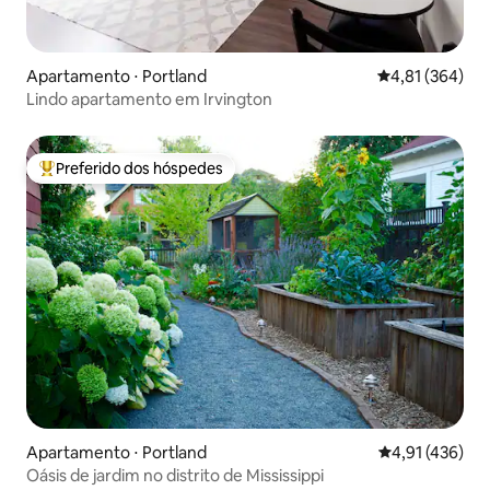
Apartamento ⋅ Portland
4,81 de uma av
4,81 (364)
Lindo apartamento em Irvington
Preferido dos hóspedes
Entre os melhores preferidos dos hóspedes
Apartamento ⋅ Portland
4,91 de uma av
4,91 (436)
Oásis de jardim no distrito de Mississippi