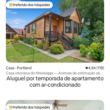
Preferido dos hóspedes
Entre os melhores preferidos dos hóspedes
Casa ⋅ Portland
4,94 de uma av
4,94 (119)
Casa vitoriana do Mississippi — Animais de estimação são
Aluguel por temporada de apartamento
bem-vindos!
com ar-condicionado
Preferido dos hóspedes
Entre os melhores preferidos dos hóspedes