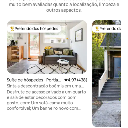
muito bem avaliadas quanto a localização, limpeza e
outros aspectos.
Preferido dos hóspedes
Preferido dos 
Entre os melhores preferidos dos hóspedes
Entre os melhore
Suíte de hóspedes ⋅ Portlan
4,97 de uma avaliação média de 
4,97 (438)
d
Sinta a descontração boêmia em uma
residência urbana ensolarada
Desfrute de acesso privado a um quarto
e sala de estar decorados com bom
gosto, com: Um sofá-cama muito
confortável; Um banheiro novo com
chuveiro e toalheiro aquecido; Uma
máquina de lavar e secar roupa de carga
frontal; Pratos, geladeira, pia, cafeteira,