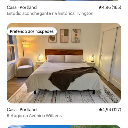
Casa ⋅ Portland
4,96 de uma av
4,96 (165)
Estúdio aconchegante na histórica Irvington
Preferido dos hóspedes
Preferido dos hóspedes
Casa ⋅ Portland
4,94 de uma av
4,94 (127)
Refúgio na Avenida Williams