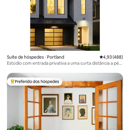
Suíte de hóspedes ⋅ Portland
4,93 de uma av
4,93 (488)
Estúdio com entrada privativa a uma curta distância a pé
de NE Portland
Preferido dos hóspedes
Entre os melhores preferidos dos hóspedes