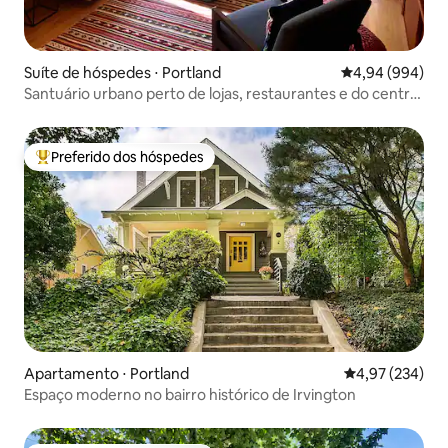
Suíte de hóspedes ⋅ Portland
4,94 de uma ava
4,94 (994)
Santuário urbano perto de lojas, restaurantes e do centro
da cidade!
Preferido dos hóspedes
Entre os melhores preferidos dos hóspedes
Apartamento ⋅ Portland
4,97 de uma av
4,97 (234)
Espaço moderno no bairro histórico de Irvington