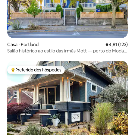
Casa ⋅ Portland
4,81 de uma av
4,81 (123)
Salão histórico ao estilo das irmãs Mott — perto do Moda
Center
Preferido dos hóspedes
Entre os melhores preferidos dos hóspedes