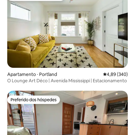
Apartamento ⋅ Portland
4,89 de uma ava
4,89 (340)
O Lounge Art Déco | Avenida Mississippi | Estacionamento
Preferido dos hóspedes
Preferido dos hóspedes