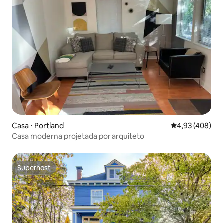
Casa ⋅ Portland
4,93 de uma av
4,93 (408)
Casa moderna projetada por arquiteto
Superhost
Superhost