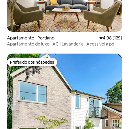
Apartamento ⋅ Portland
4,98 de uma av
4,98 (129)
Apartamento de luxo | AC | Lavanderia | Acessível a pé
Preferido dos hóspedes
Preferido dos hóspedes