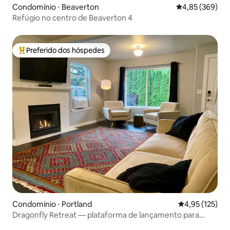
Condomínio ⋅ Beaverton
4,85 de uma ava
4,85 (369)
Refúgio no centro de Beaverton 4
Preferido dos hóspedes
Entre os melhores preferidos dos hóspedes
Condomínio ⋅ Portland
4,95 de uma av
4,95 (125)
Dragonfly Retreat — plataforma de lançamento para
aventuras