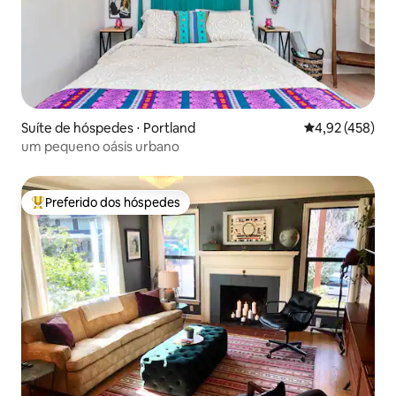
Suíte de hóspedes ⋅ Portland
4,92 de uma av
4,92 (458)
um pequeno oásis urbano
Preferido dos hóspedes
Entre os melhores preferidos dos hóspedes