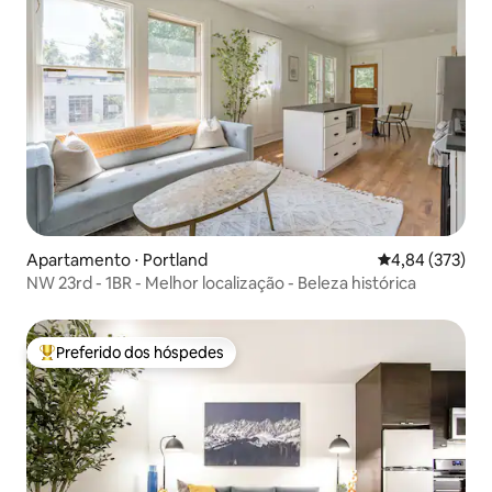
Apartamento ⋅ Portland
4,84 de uma av
4,84 (373)
NW 23rd - 1BR - Melhor localização - Beleza histórica
Preferido dos hóspedes
Entre os melhores preferidos dos hóspedes