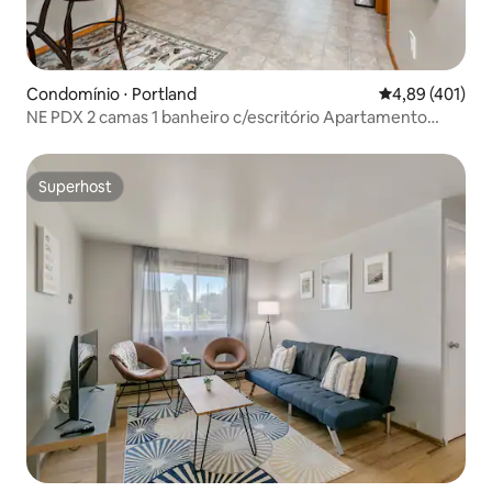
Condomínio ⋅ Portland
4,89 de uma av
4,89 (401)
NE PDX 2 camas 1 banheiro c/escritório Apartamento
recém-mobiliado!
Superhost
Superhost