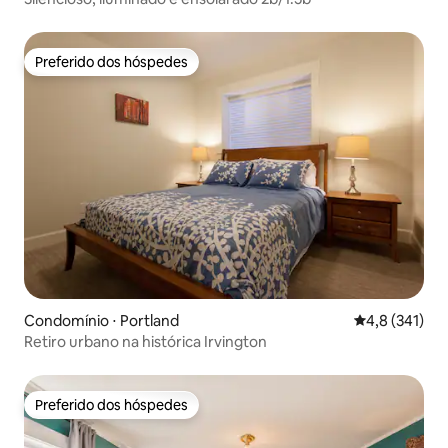
Preferido dos hóspedes
Preferido dos hóspedes
Condomínio ⋅ Portland
4,8 de uma av
4,8 (341)
Retiro urbano na histórica Irvington
Preferido dos hóspedes
Preferido dos hóspedes