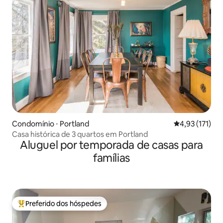
Condomínio ⋅ Portland
4,93 de uma av
4,93 (171)
Casa histórica de 3 quartos em Portland
Aluguel por temporada de casas para
famílias
Preferido dos hóspedes
Entre os melhores preferidos dos hóspedes