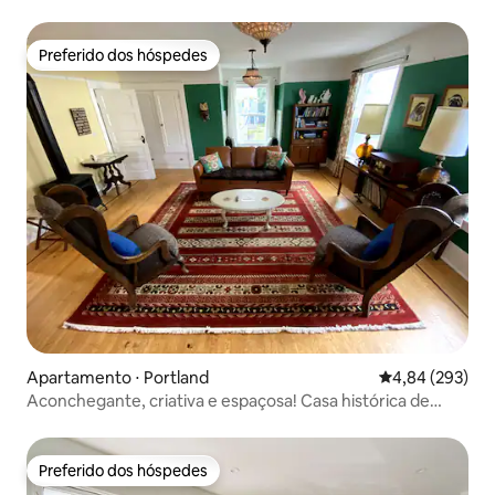
Preferido dos hóspedes
Preferido dos hóspedes
Apartamento ⋅ Portland
4,84 de uma ava
4,84 (293)
Aconchegante, criativa e espaçosa! Casa histórica de
Portland
Preferido dos hóspedes
Preferido dos hóspedes