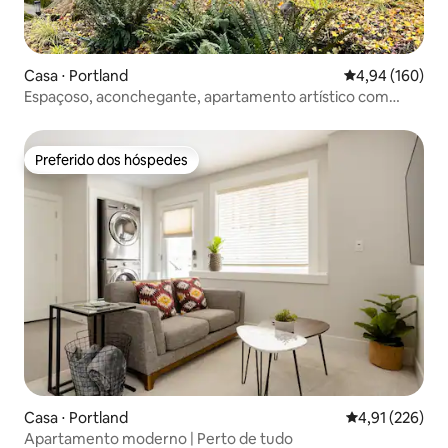
Casa ⋅ Portland
4,94 de uma av
4,94 (160)
Espaçoso, aconchegante, apartamento artístico com
novo fogão e banheiro!
Preferido dos hóspedes
Preferido dos hóspedes
Casa ⋅ Portland
4,91 de uma av
4,91 (226)
Apartamento moderno | Perto de tudo