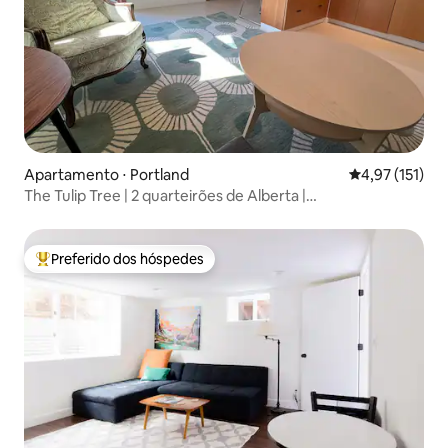
Apartamento ⋅ Portland
4,97 de uma av
4,97 (151)
The Tulip Tree | 2 quarteirões de Alberta |
Lojas/Restaurantes
Preferido dos hóspedes
Entre os melhores preferidos dos hóspedes