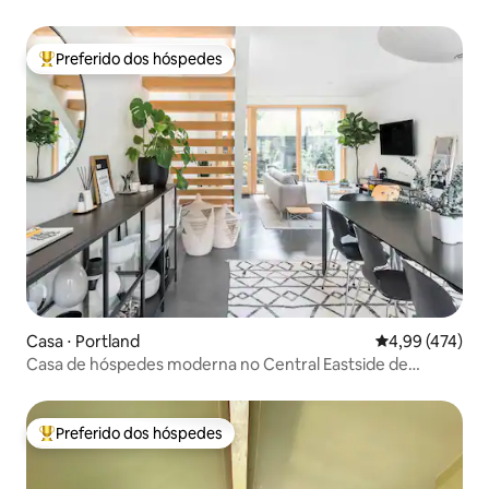
Preferido dos hóspedes
Entre os melhores preferidos dos hóspedes
Casa ⋅ Portland
4,99 de uma av
4,99 (474)
Casa de hóspedes moderna no Central Eastside de
Portland
Preferido dos hóspedes
Entre os melhores preferidos dos hóspedes