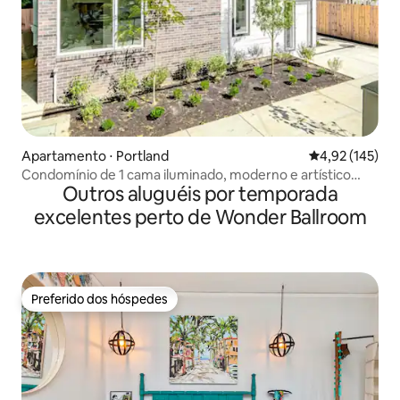
Apartamento ⋅ Portland
4,92 de uma av
4,92 (145)
Condomínio de 1 cama iluminado, moderno e artístico
Outros aluguéis por temporada
(novo)
excelentes perto de Wonder Ballroom
Preferido dos hóspedes
Preferido dos hóspedes