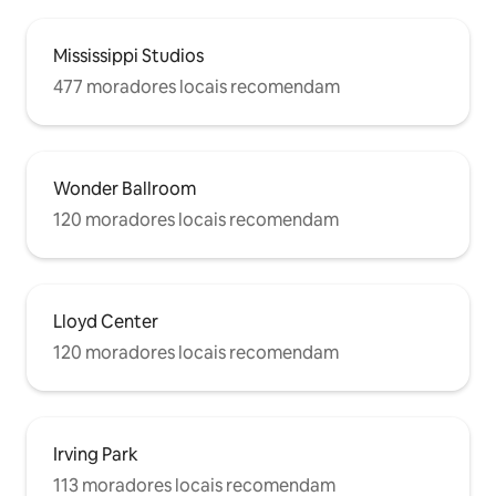
Car2Go, Reach Now e Zip Car Paradas
de ônibus TriMet perto de você A
arquitetura moderna e o design facilitam
Mississippi Studios
a limpeza da mente e aproveitam a
477 moradores locais recomendam
experiência de Portland. O design verde
inclui uma viga aberta entre o quarto e a
sala de estar.
Wonder Ballroom
120 moradores locais recomendam
Lloyd Center
120 moradores locais recomendam
Irving Park
113 moradores locais recomendam