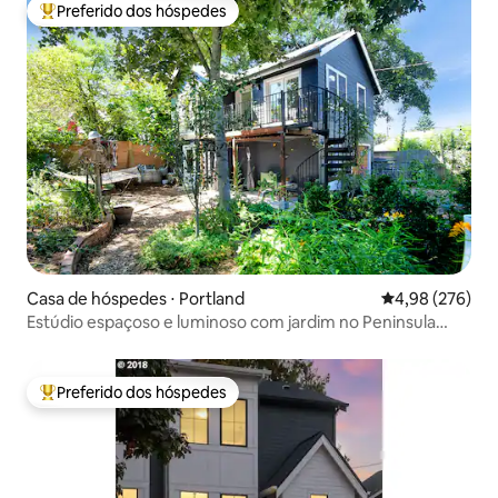
Preferido dos hóspedes
Entre os melhores preferidos dos hóspedes
Casa de hóspedes ⋅ Portland
4,98 de uma ava
4,98 (276)
Estúdio espaçoso e luminoso com jardim no Peninsula
Park
Preferido dos hóspedes
Entre os melhores preferidos dos hóspedes