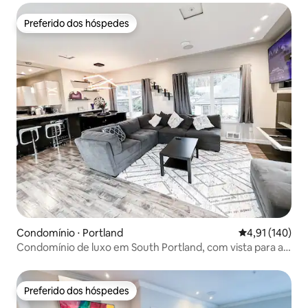
Preferido dos hóspedes
Preferido dos hóspedes
Condomínio ⋅ Portland
4,91 de uma av
4,91 (140)
Condomínio de luxo em South Portland, com vista para a
cidade e a montanha
Preferido dos hóspedes
Preferido dos hóspedes