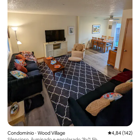
Condomínio ⋅ Wood Village
4,84 de uma av
4,84 (142)
Silencioso, iluminado e ensolarado 2b/1.5b