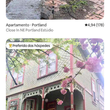
Apartamento ⋅ Portland
4,94 de uma av
4,94 (178)
Close In NE Portland Estúdio
Preferido dos hóspedes
Entre os melhores preferidos dos hóspedes