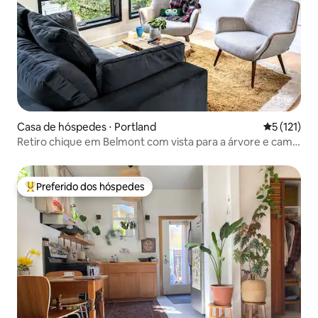
Casa de hóspedes ⋅ Portland
5 de uma av
5 (121)
Retiro chique em Belmont com vista para a árvore e cama
king size!
Preferido dos hóspedes
Entre os melhores preferidos dos hóspedes