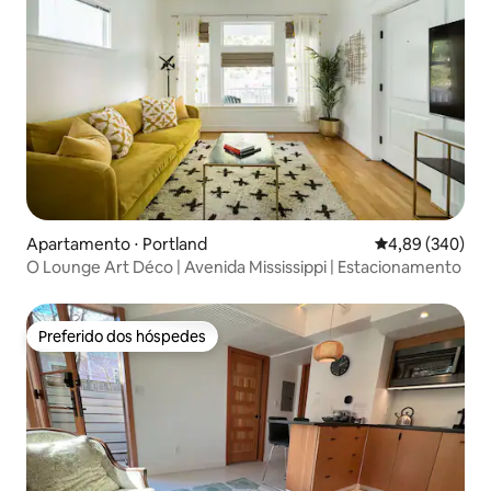
Apartamento ⋅ Portland
4,89 de uma ava
4,89 (340)
O Lounge Art Déco | Avenida Mississippi | Estacionamento
Preferido dos hóspedes
Preferido dos hóspedes