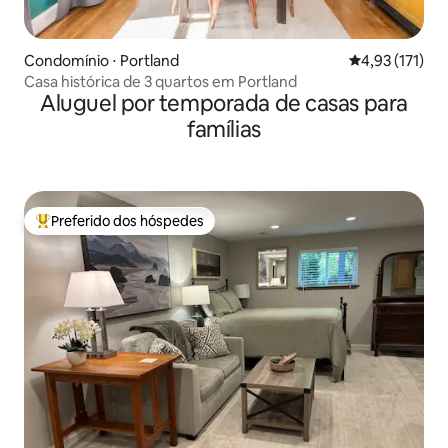
Condomínio ⋅ Portland
4,93 de uma av
4,93 (171)
Casa histórica de 3 quartos em Portland
Aluguel por temporada de casas para
famílias
Preferido dos hóspedes
Entre os melhores preferidos dos hóspedes