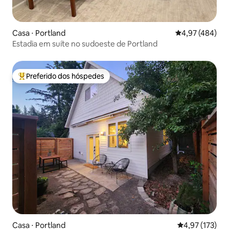
Casa ⋅ Portland
4,97 de uma av
4,97 (484)
Estadia em suíte no sudoeste de Portland
Preferido dos hóspedes
Entre os melhores preferidos dos hóspedes
Casa ⋅ Portland
4,97 de uma av
4,97 (173)