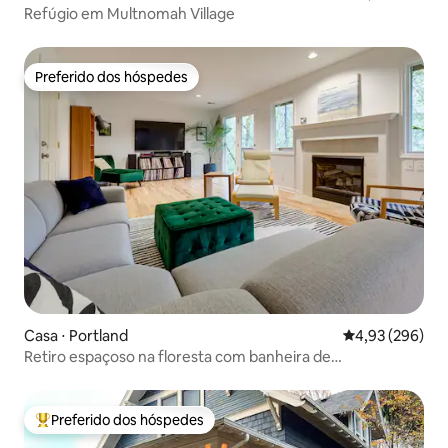
Refúgio em Multnomah Village
Preferido dos hóspedes
Preferido dos hóspedes
Casa ⋅ Portland
4,93 de uma ava
4,93 (296)
Retiro espaçoso na floresta com banheira de
hidromassagem e vistas
Preferido dos hóspedes
Entre os melhores preferidos dos hóspedes