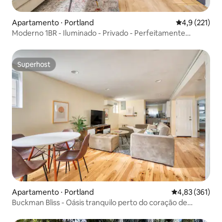
Apartamento ⋅ Portland
4,9 de uma av
4,9 (221)
Moderno 1BR - Iluminado - Privado - Perfeitamente
Localizado
Superhost
Superhost
Apartamento ⋅ Portland
4,83 de uma av
4,83 (361)
Buckman Bliss - Oásis tranquilo perto do coração de
Portland