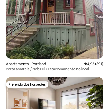
Apartamento ⋅ Portland
4,95 de uma av
4,95 (391)
Porta amarela / Nob Hill / Estacionamento no local
Preferido dos hóspedes
Preferido dos hóspedes