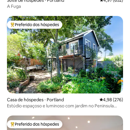
Suíte de hóspedes ⋅ Portland
4,97 de uma av
4,97 (652)
A Fuga
Preferido dos hóspedes
Entre os melhores preferidos dos hóspedes
Casa de hóspedes ⋅ Portland
4,98 de uma ava
4,98 (276)
Estúdio espaçoso e luminoso com jardim no Peninsula
Park
Preferido dos hóspedes
Entre os melhores preferidos dos hóspedes