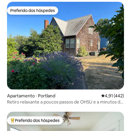
Preferido dos hóspedes
Preferido dos hóspedes
Apartamento ⋅ Portland
4,91 de uma av
4,91 (442)
Retiro relaxante a poucos passos de OHSU e a minutos do
centro da cidade
Preferido dos hóspedes
Entre os melhores preferidos dos hóspedes