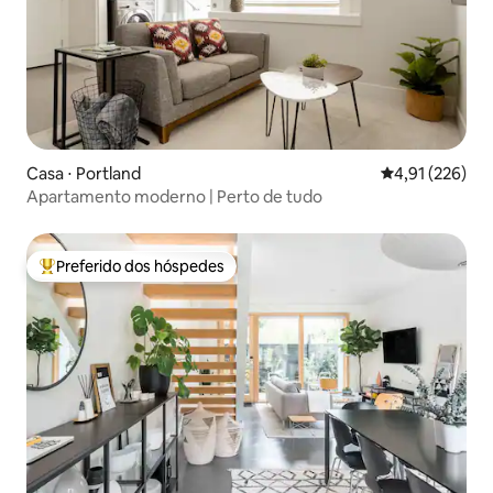
Casa ⋅ Portland
4,91 de uma av
4,91 (226)
Apartamento moderno | Perto de tudo
Preferido dos hóspedes
Entre os melhores preferidos dos hóspedes