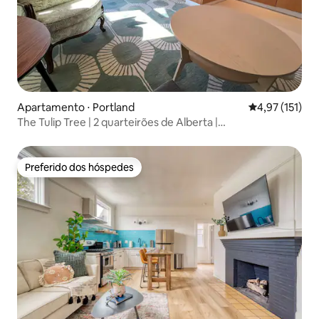
Apartamento ⋅ Portland
4,97 de uma av
4,97 (151)
The Tulip Tree | 2 quarteirões de Alberta |
Lojas/Restaurantes
Preferido dos hóspedes
Preferido dos hóspedes