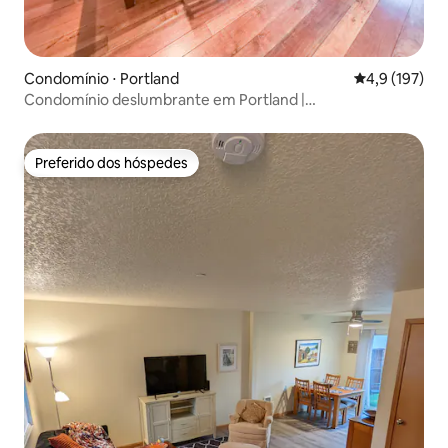
Condomínio ⋅ Portland
4,9 de uma av
4,9 (197)
Condomínio deslumbrante em Portland |
Estacionamento, rio e jantar
Preferido dos hóspedes
Preferido dos hóspedes