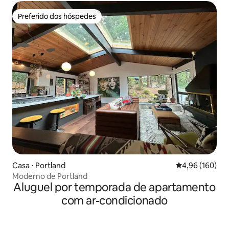
Preferido dos hóspedes
Preferido dos hóspedes
Casa ⋅ Portland
4,96 de uma av
4,96 (160)
Moderno de Portland
Aluguel por temporada de apartamento
com ar-condicionado