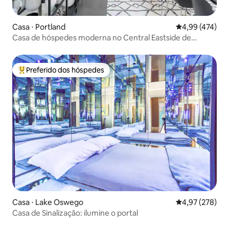
Casa ⋅ Portland
4,99 de uma av
4,99 (474)
Casa de hóspedes moderna no Central Eastside de
Portland
Preferido dos hóspedes
Entre os melhores preferidos dos hóspedes
Casa ⋅ Lake Oswego
4,97 de uma av
4,97 (278)
Casa de Sinalização: ilumine o portal