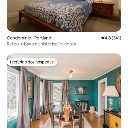
Condomínio ⋅ Portland
4,8 de uma av
4,8 (341)
Retiro urbano na histórica Irvington
Preferido dos hóspedes
Preferido dos hóspedes