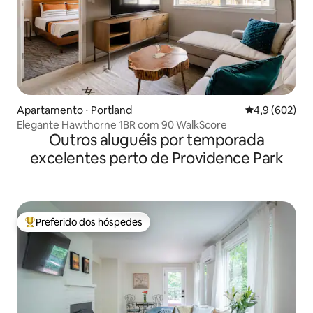
Apartamento ⋅ Portland
4,9 de uma av
4,9 (602)
Elegante Hawthorne 1BR com 90 WalkScore
Outros aluguéis por temporada
excelentes perto de Providence Park
Preferido dos hóspedes
Entre os melhores preferidos dos hóspedes