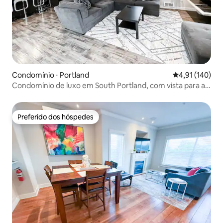
Condomínio ⋅ Portland
4,91 de uma av
4,91 (140)
Condomínio de luxo em South Portland, com vista para a
cidade e a montanha
Preferido dos hóspedes
Preferido dos hóspedes