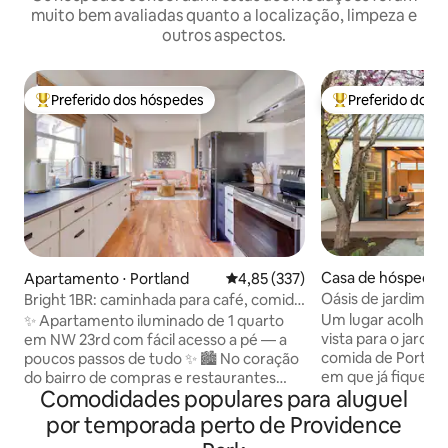
muito bem avaliadas quanto a localização, limpeza e
outros aspectos.
Preferido dos hóspedes
Preferido dos 
Entre os melhores preferidos dos hóspedes
Entre os melhore
Casa de hóspedes 
Apartamento ⋅ Portland
4,85 de uma avaliação média de 
4,85 (337)
d
Oásis de jardim ur
Bright 1BR: caminhada para café, comida
premiado pela AI
e compras
Um lugar acolhedo
✨ Apartamento iluminado de 1 quarto
vista para o jardi
em NW 23rd com fácil acesso a pé — a
comida de Portland. “O melhor Ai
poucos passos de tudo ✨ 🏙️ No coração
em que já fiquei!”
do bairro de compras e restaurantes
Comodidades populares para aluguel
frequente dos hóspedes. 
mais badalado de Portland 🛏️ Cama
Instituto America
queen size em quarto privado 🍳
por temporada perto de Providence
o designer Webste
Cozinha completa com forno, fogão e