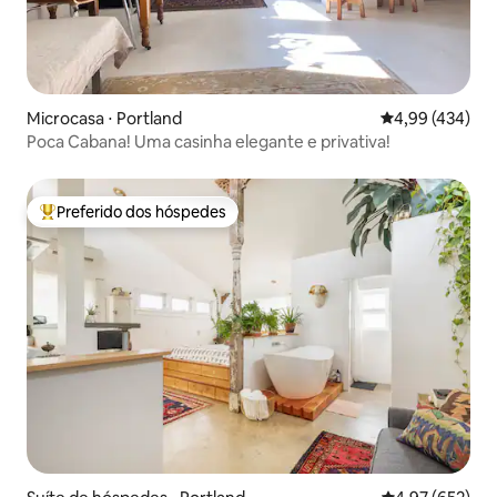
Microcasa ⋅ Portland
4,99 de uma av
4,99 (434)
Poca Cabana! Uma casinha elegante e privativa!
Preferido dos hóspedes
Entre os melhores preferidos dos hóspedes