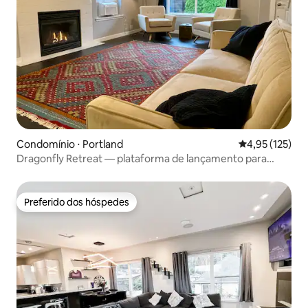
Condomínio ⋅ Portland
4,95 de uma av
4,95 (125)
Dragonfly Retreat — plataforma de lançamento para
aventuras
Preferido dos hóspedes
Preferido dos hóspedes