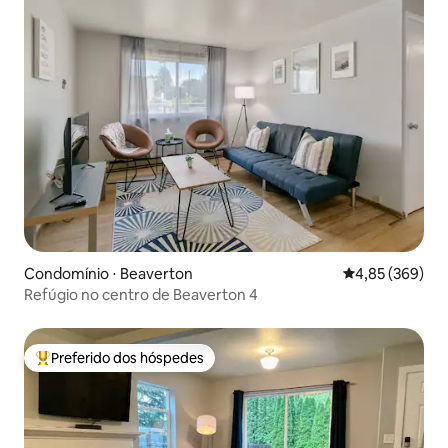
Condomínio ⋅ Beaverton
4,85 de uma ava
4,85 (369)
Refúgio no centro de Beaverton 4
Preferido dos hóspedes
Entre os melhores preferidos dos hóspedes