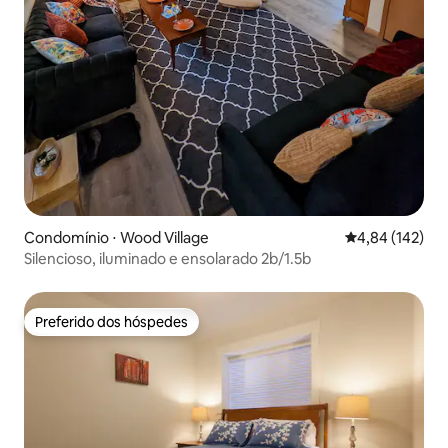
Condomínio ⋅ Wood Village
4,84 de uma av
4,84 (142)
Silencioso, iluminado e ensolarado 2b/1.5b
Preferido dos hóspedes
Preferido dos hóspedes