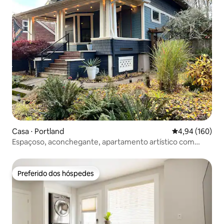
Casa ⋅ Portland
4,94 de uma av
4,94 (160)
Espaçoso, aconchegante, apartamento artístico com
novo fogão e banheiro!
Preferido dos hóspedes
Preferido dos hóspedes