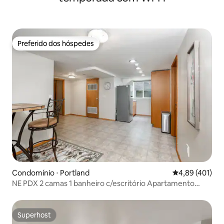
Preferido dos hóspedes
Preferido dos hóspedes
Condomínio ⋅ Portland
4,89 de uma av
4,89 (401)
NE PDX 2 camas 1 banheiro c/escritório Apartamento
recém-mobiliado!
Superhost
Superhost