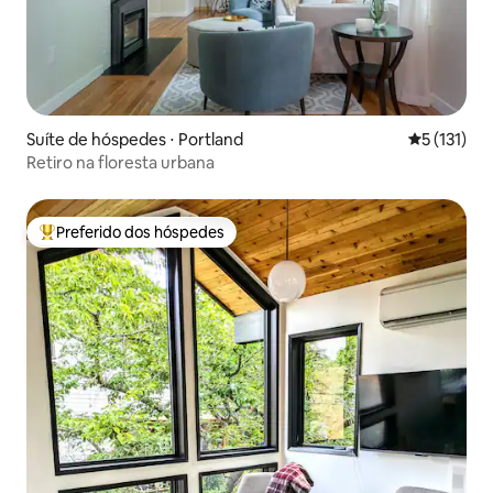
Suíte de hóspedes ⋅ Portland
5 de uma av
5 (131)
Retiro na floresta urbana
Preferido dos hóspedes
Entre os melhores preferidos dos hóspedes