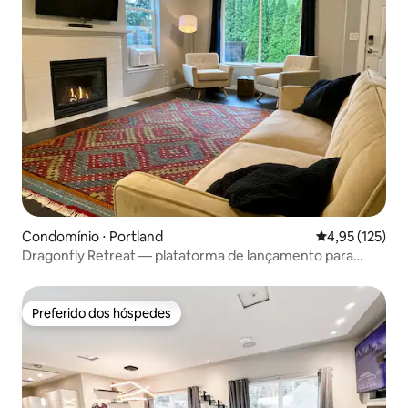
Condomínio ⋅ Portland
4,95 de uma av
4,95 (125)
Dragonfly Retreat — plataforma de lançamento para
aventuras
Preferido dos hóspedes
Preferido dos hóspedes