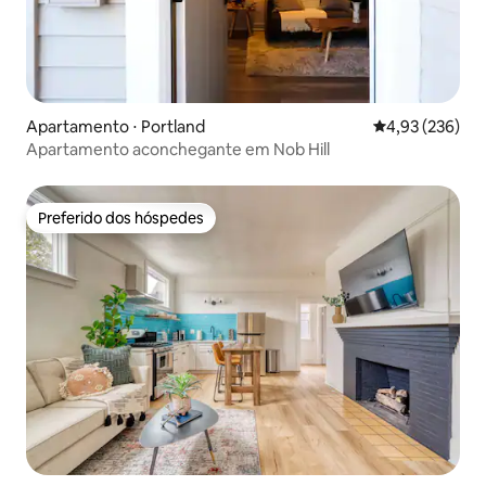
Apartamento ⋅ Portland
4,93 de uma av
4,93 (236)
Apartamento aconchegante em Nob Hill
Preferido dos hóspedes
Preferido dos hóspedes