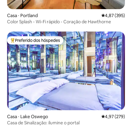
Casa ⋅ Portland
4,87 de uma av
4,87 (395)
Color Splash - Wi-Fi rápido - Coração de Hawthorne
Preferido dos hóspedes
Entre os melhores preferidos dos hóspedes
Casa ⋅ Lake Oswego
4,97 de uma av
4,97 (279)
Casa de Sinalização: ilumine o portal