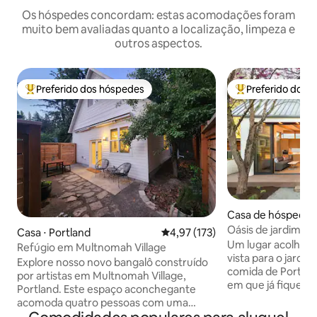
Os hóspedes concordam: estas acomodações foram
muito bem avaliadas quanto a localização, limpeza e
outros aspectos.
Preferido dos hóspedes
Preferido dos 
Entre os melhores preferidos dos hóspedes
Entre os melhore
Casa de hóspedes 
d
Oásis de jardim ur
Casa ⋅ Portland
4,97 de uma avaliação média de 
4,97 (173)
premiado pela AI
Um lugar acolhedo
Refúgio em Multnomah Village
vista para o jardi
Explore nosso novo bangalô construído
comida de Portland. “O melhor Ai
por artistas em Multnomah Village,
em que já fiquei!”
Portland. Este espaço aconchegante
frequente dos hóspedes. 
acomoda quatro pessoas com uma
Instituto America
cama queen no andar de cima e um