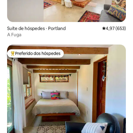
Suíte de hóspedes ⋅ Portland
4,97 de uma av
4,97 (653)
A Fuga
Preferido dos hóspedes
Entre os melhores preferidos dos hóspedes