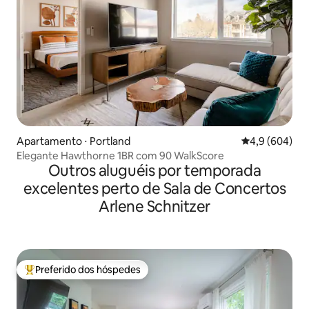
Apartamento ⋅ Portland
4,9 de uma ava
4,9 (604)
Elegante Hawthorne 1BR com 90 WalkScore
Outros aluguéis por temporada
excelentes perto de Sala de Concertos
Arlene Schnitzer
Preferido dos hóspedes
Entre os melhores preferidos dos hóspedes