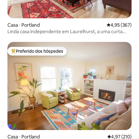
Casa ⋅ Portland
4,95 de uma av
4,95 (367)
Linda casa independente em Laurelhurst, a uma curta
caminhada!
Preferido dos hóspedes
Entre os melhores preferidos dos hóspedes
Casa ⋅ Portland
4,97 de uma av
4,97 (210)