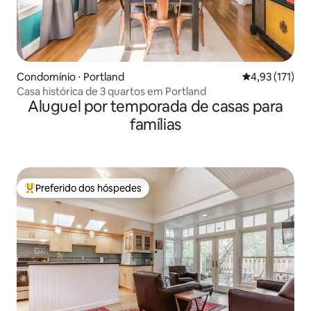
Condomínio ⋅ Portland
4,93 de uma av
4,93 (171)
Casa histórica de 3 quartos em Portland
Aluguel por temporada de casas para
famílias
Preferido dos hóspedes
Entre os melhores preferidos dos hóspedes