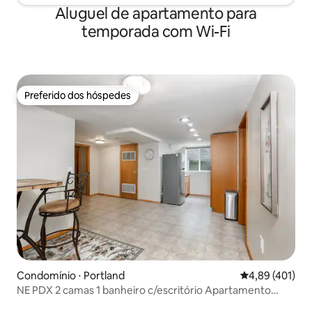
Aluguel de apartamento para
temporada com Wi-Fi
Preferido dos hóspedes
Preferido dos hóspedes
Condomínio ⋅ Portland
4,89 de uma av
4,89 (401)
NE PDX 2 camas 1 banheiro c/escritório Apartamento
recém-mobiliado!