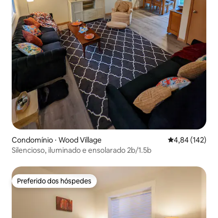
Condomínio ⋅ Wood Village
4,84 de uma av
4,84 (142)
Silencioso, iluminado e ensolarado 2b/1.5b
Preferido dos hóspedes
Preferido dos hóspedes