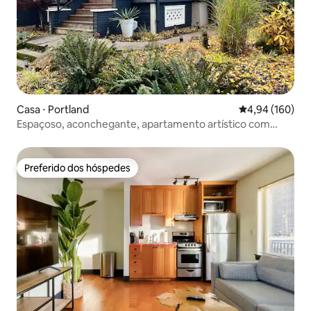
Casa ⋅ Portland
4,94 de uma av
4,94 (160)
Espaçoso, aconchegante, apartamento artístico com
novo fogão e banheiro!
Preferido dos hóspedes
Preferido dos hóspedes