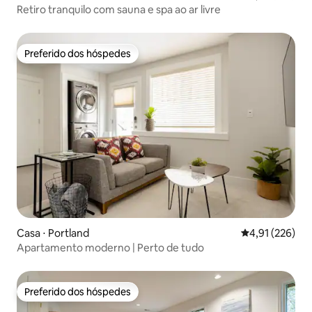
Retiro tranquilo com sauna e spa ao ar livre
Preferido dos hóspedes
Preferido dos hóspedes
Casa ⋅ Portland
4,91 de uma av
4,91 (226)
Apartamento moderno | Perto de tudo
Preferido dos hóspedes
Preferido dos hóspedes