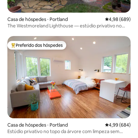
Casa de hóspedes ⋅ Portland
4,98 de uma ava
4,98 (689)
The Westmoreland Lighthouse — estúdio privativo no
sudeste
Preferido dos hóspedes
Entre os melhores preferidos dos hóspedes
Casa de hóspedes ⋅ Portland
4,99 de uma ava
4,99 (684)
Estúdio privativo no topo da árvore com limpeza sem
contato