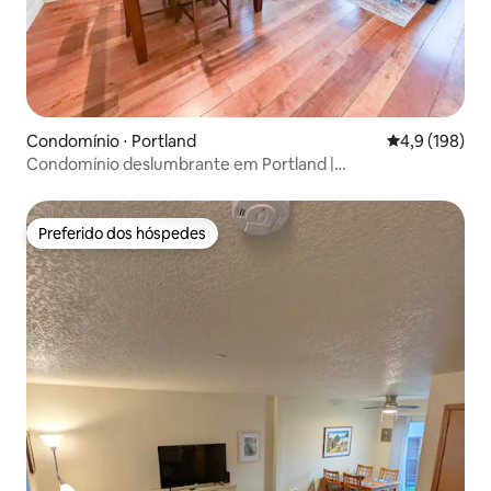
Condomínio ⋅ Portland
4,9 de uma av
4,9 (198)
Condomínio deslumbrante em Portland |
Estacionamento, rio e jantar
Preferido dos hóspedes
Preferido dos hóspedes