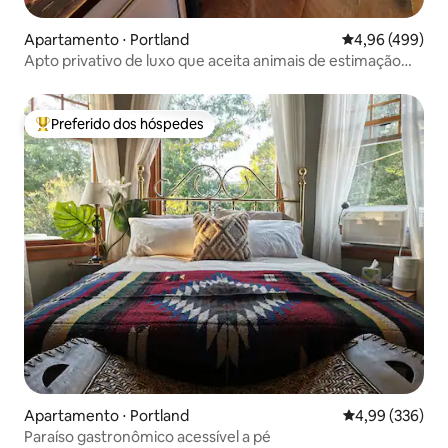
Apartamento ⋅ Portland
4,96 de uma ava
4,96 (499)
Apto privativo de luxo que aceita animais de estimação
em NW Nob Hill
Preferido dos hóspedes
Entre os melhores preferidos dos hóspedes
Apartamento ⋅ Portland
4,99 de uma ava
4,99 (336)
Paraíso gastronômico acessível a pé