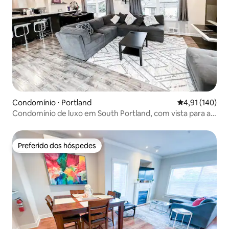
Condomínio ⋅ Portland
4,91 de uma av
4,91 (140)
Condomínio de luxo em South Portland, com vista para a
cidade e a montanha
Preferido dos hóspedes
Preferido dos hóspedes