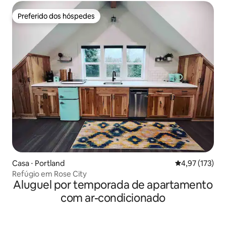
Preferido dos hóspedes
Preferido dos hóspedes
Casa ⋅ Portland
4,97 de uma av
4,97 (173)
Refúgio em Rose City
Aluguel por temporada de apartamento
com ar-condicionado