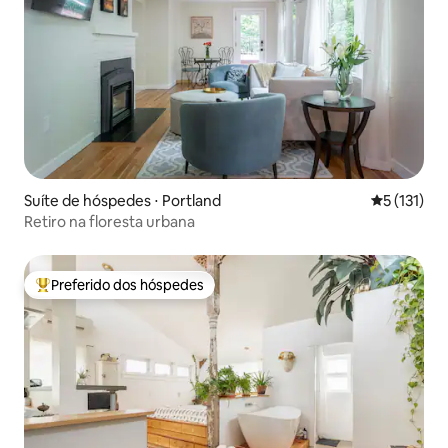
Suíte de hóspedes ⋅ Portland
5 de uma av
5 (131)
Retiro na floresta urbana
Preferido dos hóspedes
Entre os melhores preferidos dos hóspedes