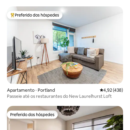
Preferido dos hóspedes
Entre os melhores preferidos dos hóspedes
Apartamento ⋅ Portland
4,92 de uma av
4,92 (438)
Passeie até os restaurantes do New Laurelhurst Loft
Preferido dos hóspedes
Preferido dos hóspedes