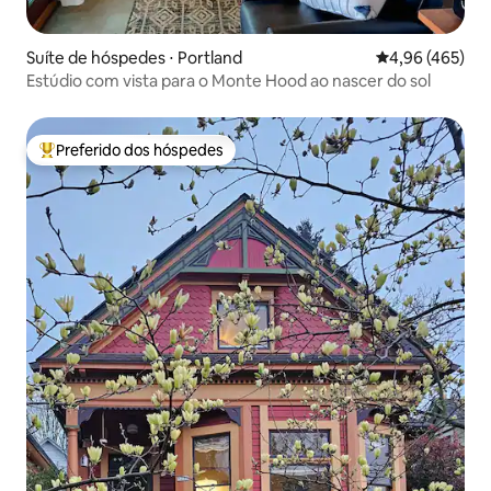
Suíte de hóspedes ⋅ Portland
4,96 de uma av
4,96 (465)
Estúdio com vista para o Monte Hood ao nascer do sol
Preferido dos hóspedes
Entre os melhores preferidos dos hóspedes