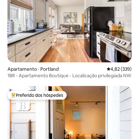
Apartamento ⋅ Portland
4,82 de uma av
4,82 (339)
1BR - Apartamento Boutique - Localização privilegiada NW
Preferido dos hóspedes
Entre os melhores preferidos dos hóspedes