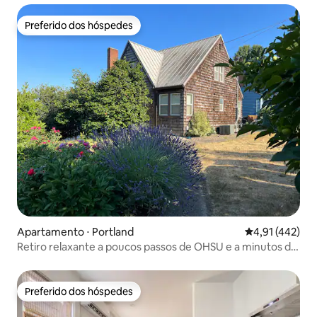
Preferido dos hóspedes
Preferido dos hóspedes
Apartamento ⋅ Portland
4,91 de uma av
4,91 (442)
Retiro relaxante a poucos passos de OHSU e a minutos do
centro da cidade
Preferido dos hóspedes
Preferido dos hóspedes