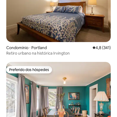
Condomínio ⋅ Portland
4,8 de uma av
4,8 (341)
Retiro urbano na histórica Irvington
Preferido dos hóspedes
Preferido dos hóspedes