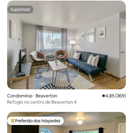
Superhost
Superhost
Condomínio ⋅ Beaverton
4,85 de uma ava
4,85 (369)
Refúgio no centro de Beaverton 4
Preferido dos hóspedes
Entre os melhores preferidos dos hóspedes