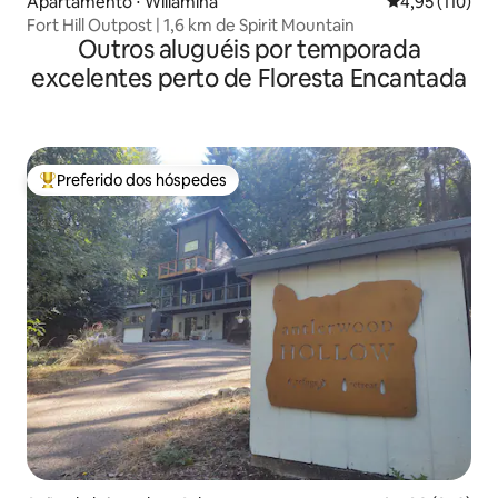
Apartamento ⋅ Willamina
4,95 de uma av
4,95 (110)
Fort Hill Outpost | 1,6 km de Spirit Mountain
Outros aluguéis por temporada
excelentes perto de Floresta Encantada
Preferido dos hóspedes
Entre os melhores preferidos dos hóspedes