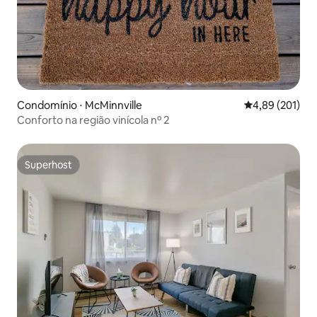
Condomínio ⋅ McMinnville
4,89 de uma av
4,89 (201)
Conforto na região vinícola nº 2
Superhost
Superhost