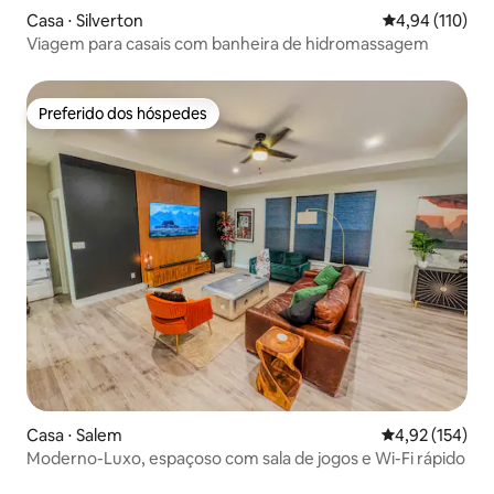
Casa ⋅ Silverton
4,94 de uma av
4,94 (110)
Viagem para casais com banheira de hidromassagem
Preferido dos hóspedes
Preferido dos hóspedes
Casa ⋅ Salem
4,92 de uma av
4,92 (154)
Moderno-Luxo, espaçoso com sala de jogos e Wi-Fi rápido