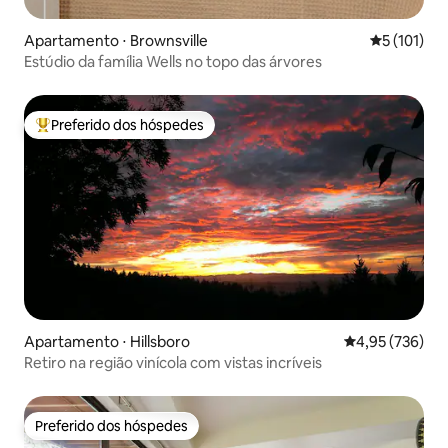
Apartamento ⋅ Brownsville
5 de uma av
5 (101)
Estúdio da família Wells no topo das árvores
Preferido dos hóspedes
Entre os melhores preferidos dos hóspedes
Apartamento ⋅ Hillsboro
4,95 de uma av
4,95 (736)
Retiro na região vinícola com vistas incríveis
Preferido dos hóspedes
Preferido dos hóspedes