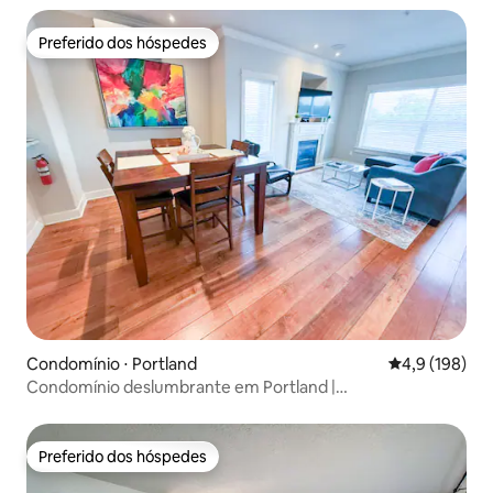
Preferido dos hóspedes
Preferido dos hóspedes
Condomínio ⋅ Portland
4,9 de uma av
4,9 (198)
Condomínio deslumbrante em Portland |
Estacionamento, rio e jantar
Preferido dos hóspedes
Preferido dos hóspedes