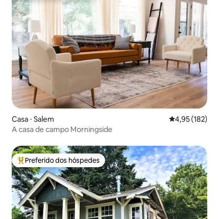
Casa ⋅ Salem
4,95 de uma av
4,95 (182)
A casa de campo Morningside
Preferido dos hóspedes
Entre os melhores preferidos dos hóspedes