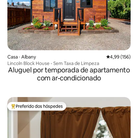
Casa ⋅ Albany
4,99 de uma av
4,99 (156)
Lincoln Block House - Sem Taxa de Limpeza
Aluguel por temporada de apartamento
com ar-condicionado
Preferido dos hóspedes
Entre os melhores preferidos dos hóspedes