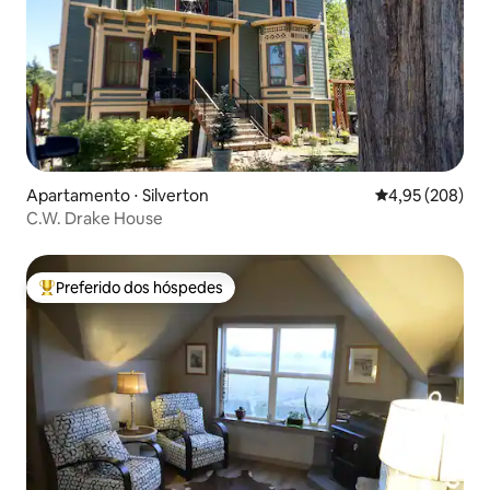
Apartamento ⋅ Silverton
4,95 de uma ava
4,95 (208)
C.W. Drake House
Preferido dos hóspedes
Entre os melhores preferidos dos hóspedes