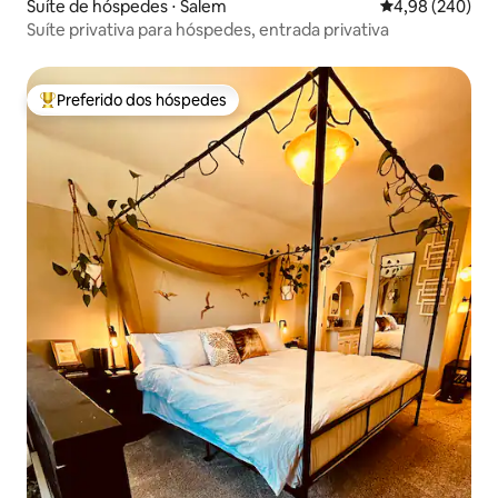
Suíte de hóspedes ⋅ Salem
4,98 de uma ava
4,98 (240)
Suíte privativa para hóspedes, entrada privativa
Preferido dos hóspedes
Entre os melhores preferidos dos hóspedes