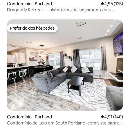
Condomínio ⋅ Portland
4,95 de uma av
4,95 (125)
Dragonfly Retreat — plataforma de lançamento para
aventuras
Preferido dos hóspedes
Preferido dos hóspedes
Condomínio ⋅ Portland
4,91 de uma av
4,91 (140)
Condomínio de luxo em South Portland, com vista para a
cidade e a montanha