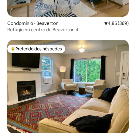
Condomínio ⋅ Beaverton
4,85 de uma ava
4,85 (369)
Refúgio no centro de Beaverton 4
Preferido dos hóspedes
Entre os melhores preferidos dos hóspedes