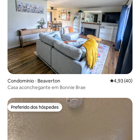
Condomínio ⋅ Beaverton
4,93 de uma a
4,93 (40)
Casa aconchegante em Bonnie Brae
Preferido dos hóspedes
Preferido dos hóspedes