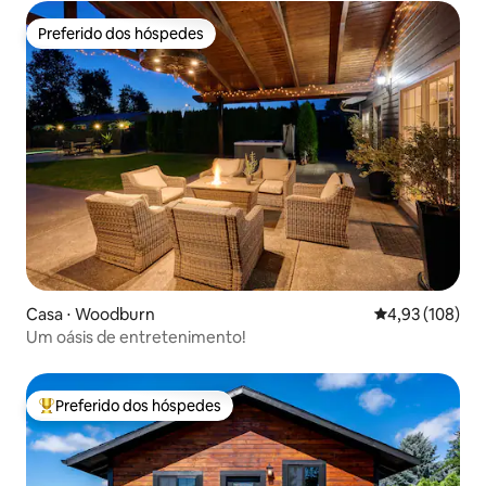
Preferido dos hóspedes
Preferido dos hóspedes
Casa ⋅ Woodburn
4,93 de uma av
4,93 (108)
Um oásis de entretenimento!
Preferido dos hóspedes
Entre os melhores preferidos dos hóspedes