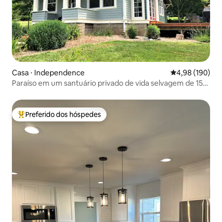
Casa ⋅ Independence
4,98 de uma av
4,98 (190)
Paraíso em um santuário privado de vida selvagem de 15
acres
Preferido dos hóspedes
Entre os melhores preferidos dos hóspedes