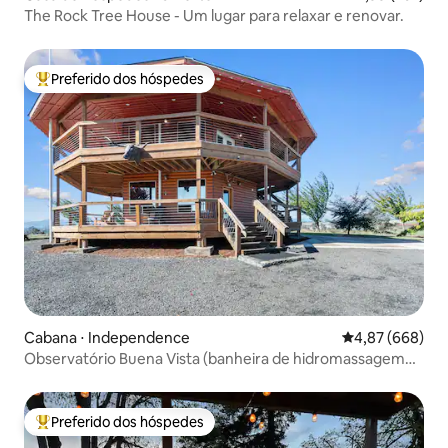
The Rock Tree House - Um lugar para relaxar e renovar.
Preferido dos hóspedes
Entre os melhores preferidos dos hóspedes
Cabana ⋅ Independence
4,87 de uma ava
4,87 (668)
Observatório Buena Vista (banheira de hidromassagem
no terraço e vinícola)
Preferido dos hóspedes
Entre os melhores preferidos dos hóspedes