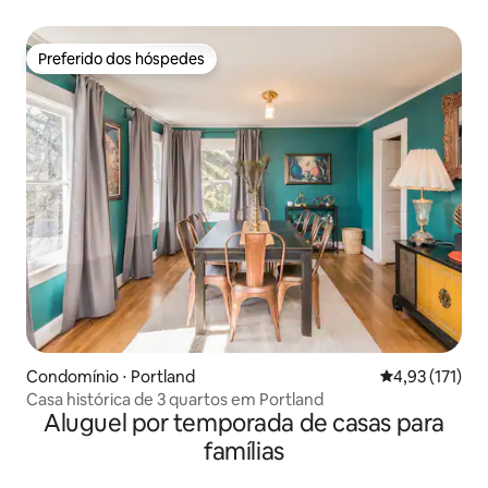
Preferido dos hóspedes
Preferido dos hóspedes
Condomínio ⋅ Portland
4,93 de uma av
4,93 (171)
Casa histórica de 3 quartos em Portland
Aluguel por temporada de casas para
famílias