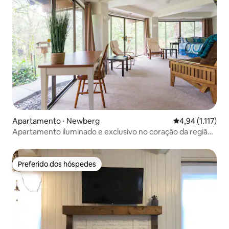
Apartamento ⋅ Newberg
4,94 de uma aval
4,94 (1.117)
Apartamento iluminado e exclusivo no coração da região
vinícola
Preferido dos hóspedes
Preferido dos hóspedes