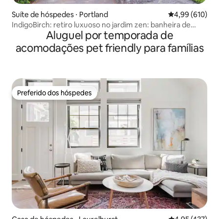
Suíte de hóspedes ⋅ Portland
4,99 de uma av
4,99 (610)
IndigoBirch: retiro luxuoso no jardim zen: banheira de
Aluguel por temporada de
hidromassagem
acomodações pet friendly para famílias
Preferido dos hóspedes
Preferido dos hóspedes