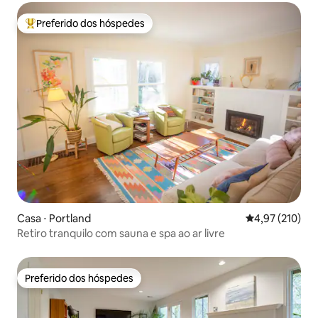
Preferido dos hóspedes
Entre os melhores preferidos dos hóspedes
Casa ⋅ Portland
4,97 de uma av
4,97 (210)
Retiro tranquilo com sauna e spa ao ar livre
Preferido dos hóspedes
Preferido dos hóspedes