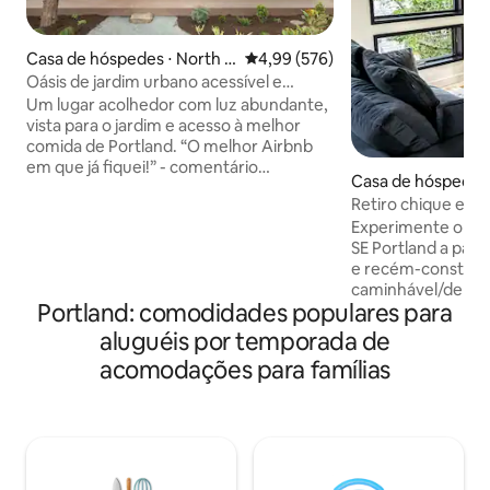
Casa de hóspedes ⋅ North P
4,99 de uma avaliação média de 
4,99 (576)
ortland
Oásis de jardim urbano acessível e
premiado pela AIA
Um lugar acolhedor com luz abundante,
vista para o jardim e acesso à melhor
comida de Portland. “O melhor Airbnb
em que já fiquei!” - comentário
Casa de hóspedes 
frequente dos hóspedes. - Prêmio do
Retiro chique em 
Instituto Americano de Arquitetos para
para a árvore e ca
Experimente o est
o designer Webster Wilson -
SE Portland a part
Comodidades de luxo e acessórios
e recém-construí
europeus - Rua arborizada tranquila do
caminhável/de bic
bairro de NoPo, a poucos minutos do
Portland: comodidades populares para
muita luz! Acorde bem descansado e
centro da cidade - Cozinha totalmente
abra a cortina nas
equipada com café local fresco -
aluguéis por temporada de
teto para a luz da
Refeições internas e externas - Consulte
acomodações para famílias
cozinha completa 
as legendas das fotos para saber mais -
imersão em uma ca
Animais de serviço treinados são bem-
projetada por arqu
vindos; sem animais de estimação nem
amantes da gastro
ESAs
trabalho remoto. Ó
poucos passos de p