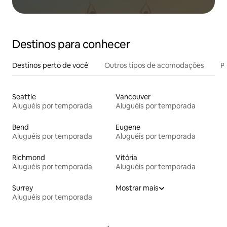
Destinos para conhecer
Destinos perto de você
Outros tipos de acomodações
Pr
Seattle
Vancouver
Aluguéis por temporada
Aluguéis por temporada
Bend
Eugene
Aluguéis por temporada
Aluguéis por temporada
Richmond
Vitória
Aluguéis por temporada
Aluguéis por temporada
Surrey
Mostrar mais
Aluguéis por temporada