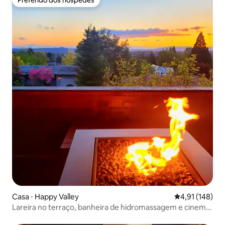
Preferido dos hóspedes
Preferido dos hóspedes
Casa ⋅ Happy Valley
4,91 de uma av
4,91 (148)
Lareira no terraço, banheira de hidromassagem e cinema
ao ar livre