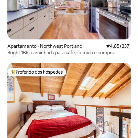
Apartamento ⋅ Northwest Portland
4,85 de uma av
4,85 (337)
Bright 1BR: caminhada para café, comida e compras
Preferido dos hóspedes
Entre os melhores preferidos dos hóspedes