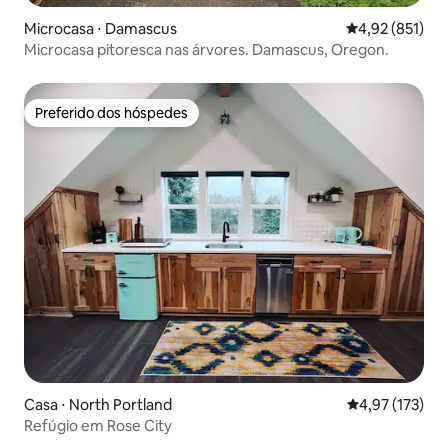
Microcasa ⋅ Damascus
4,92 de uma av
4,92 (851)
Microcasa pitoresca nas árvores. Damascus, Oregon.
Preferido dos hóspedes
Preferido dos hóspedes
Casa ⋅ North Portland
4,97 de uma av
4,97 (173)
Refúgio em Rose City