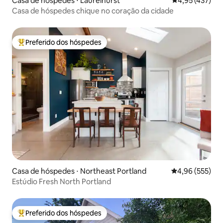
Casa de hóspedes ⋅ Laurelhurst
4,95 de uma av
4,95 (437)
Casa de hóspedes chique no coração da cidade
Preferido dos hóspedes
Entre os melhores preferidos dos hóspedes
Casa de hóspedes ⋅ Northeast Portland
4,96 de uma av
4,96 (555)
Estúdio Fresh North Portland
Preferido dos hóspedes
Entre os melhores preferidos dos hóspedes