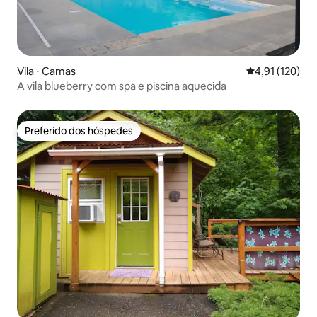
Vila ⋅ Camas
4,91 de uma av
4,91 (120)
A vila blueberry com spa e piscina aquecida
Preferido dos hóspedes
Preferido dos hóspedes