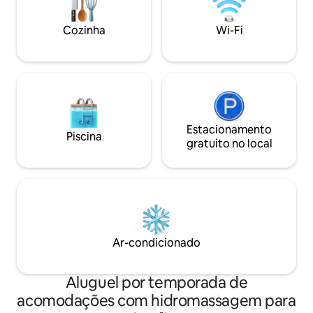
parques e bares. Descubra o caráter
peculiar e os res
Cozinha
Wi-Fi
Belmont-Hawthor
Estacionamento
Piscina
gratuito no local
Ar-condicionado
Aluguel por temporada de
acomodações com hidromassagem para