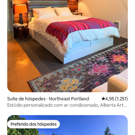
Suíte de hóspedes ⋅ Northeast Portland
4,95 de uma aval
4,95 (1.251)
Estúdio personalizado com ar-condicionado, Alberta Arts
District
Preferido dos hóspedes
Preferido dos hóspedes