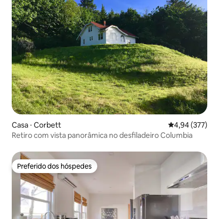
Casa ⋅ Corbett
4,94 de uma av
4,94 (377)
Retiro com vista panorâmica no desfiladeiro Columbia
Preferido dos hóspedes
Preferido dos hóspedes