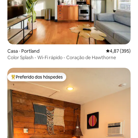
Casa ⋅ Portland
4,87 de uma av
4,87 (395)
Color Splash - Wi-Fi rápido - Coração de Hawthorne
Preferido dos hóspedes
Entre os melhores preferidos dos hóspedes