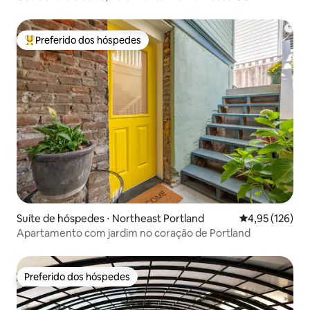
Preferido dos hóspedes
Entre os melhores preferidos dos hóspedes
Suíte de hóspedes ⋅ Northeast Portland
4,95 de uma av
4,95 (126)
Apartamento com jardim no coração de Portland
Preferido dos hóspedes
Preferido dos hóspedes