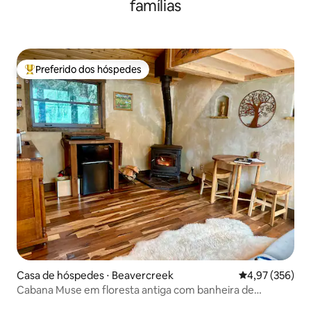
famílias
Preferido dos hóspedes
Entre os melhores preferidos dos hóspedes
Casa de hóspedes ⋅ Beavercreek
4,97 de uma av
4,97 (356)
Cabana Muse em floresta antiga com banheira de
hidromassagem de cedro