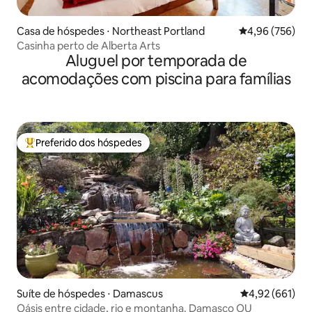
Casa de hóspedes ⋅ Northeast Portland
4,96 de uma ava
4,96 (756)
Casinha perto de Alberta Arts
Aluguel por temporada de
acomodações com piscina para famílias
Preferido dos hóspedes
Entre os melhores preferidos dos hóspedes
Suíte de hóspedes ⋅ Damascus
4,92 de uma av
4,92 (661)
Oásis entre cidade, rio e montanha. Damasco OU