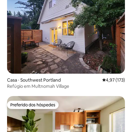
Casa ⋅ Southwest Portland
4,97 de uma av
4,97 (173)
Refúgio em Multnomah Village
Preferido dos hóspedes
Preferido dos hóspedes