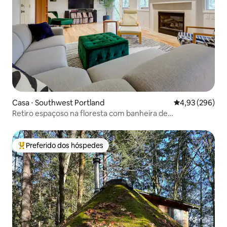
Casa ⋅ Southwest Portland
4,93 de uma ava
4,93 (296)
Retiro espaçoso na floresta com banheira de
hidromassagem e vistas
Preferido dos hóspedes
Entre os melhores preferidos dos hóspedes