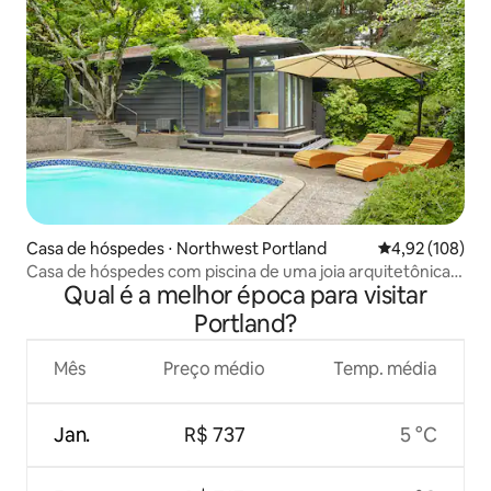
Casa de hóspedes ⋅ Northwest Portland
4,92 de uma av
4,92 (108)
Casa de hóspedes com piscina de uma joia arquitetônica
Qual é a melhor época para visitar
de Portland
Portland?
Mês
Preço médio
Temp. média
Jan.
R$ 737
5 °C