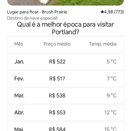
Lugar para ficar ⋅ Brush Prairie
4,98 de uma av
4,98 (773)
Destino da nave espacial!
Qual é a melhor época para visitar
Portland?
Mês
Preço médio
Temp. média
Jan.
R$ 522
5 °C
Fev.
R$ 517
7 °C
Mar.
R$ 538
9 °C
Abr.
R$ 553
12 °C
Mai.
R$ 584
15 °C