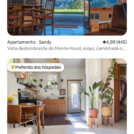
Apartamento ⋅ Sandy
4,99 de uma av
4,99 (445)
Vista deslumbrante do Monte Hood, esqui, caminhada ou
mountain bike
Preferido dos hóspedes
Entre os melhores preferidos dos hóspedes