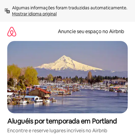
Pular
Algumas informações foram traduzidas automaticamente. 
para
Mostrar idioma original
o
conteúdo
Anuncie seu espaço no Airbnb
Aluguéis por temporada em Portland
Encontre e reserve lugares incríveis no Airbnb