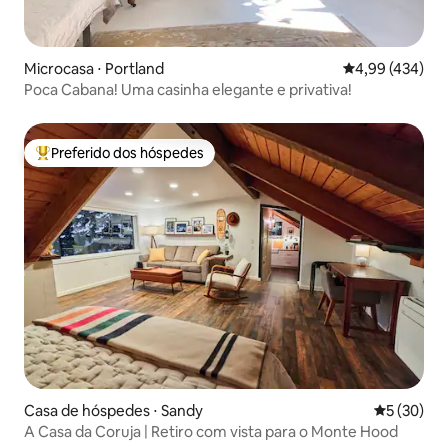
Microcasa ⋅ Portland
4,99 de uma av
4,99 (434)
Poca Cabana! Uma casinha elegante e privativa!
Preferido dos hóspedes
Entre os melhores preferidos dos hóspedes
Casa de hóspedes ⋅ Sandy
5 de uma a
5 (30)
A Casa da Coruja | Retiro com vista para o Monte Hood