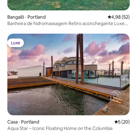
Bangalô ⋅ Portland
4,98 de uma a
4,98 (52)
Banheira de hidromassagem Retiro aconchegante Luxe
Bungalow com quintal privativo
Luxe
Luxe
Casa ⋅ Portland
5 de uma a
5 (20)
Aqua Star – Iconic Floating Home on the Columbia