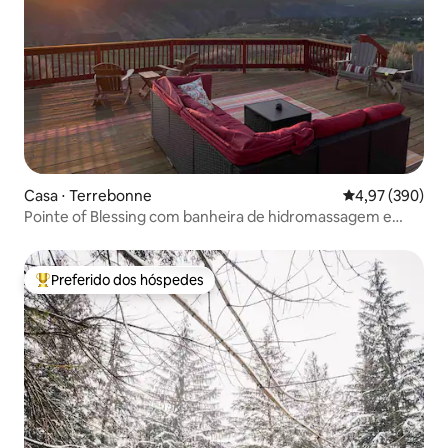
Casa ⋅ Terrebonne
4,97 de uma ava
4,97 (390)
Pointe of Blessing com banheira de hidromassagem e
vista para o cânion
Preferido dos hóspedes
Entre os melhores preferidos dos hóspedes