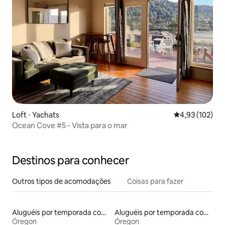
Loft ⋅ Yachats
4,93 de uma av
4,93 (102)
Ocean Cove #5 - Vista para o mar
Destinos para conhecer
Outros tipos de acomodações
Coisas para fazer
Aluguéis por temporada com banheiro para PCD
Aluguéis por temporada com suítes privativas
Óregon
Óregon