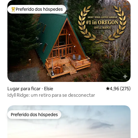
Preferido dos hóspedes
Entre os melhores preferidos dos hóspedes
Lugar para ficar ⋅ Elsie
4,96 de uma av
4,96 (275)
Idyll Ridge: um retiro para se desconectar
Preferido dos hóspedes
Preferido dos hóspedes