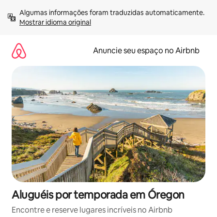
Pular
Algumas informações foram traduzidas automaticamente. 
para
Mostrar idioma original
o
conteúdo
Anuncie seu espaço no Airbnb
Aluguéis por temporada em Óregon
Encontre e reserve lugares incríveis no Airbnb