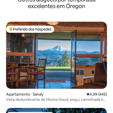
excelentes em Óregon
Preferido dos hóspedes
Entre os melhores preferidos dos hóspedes
Apartamento ⋅ Sandy
4,99 de uma av
4,99 (445)
Vista deslumbrante do Monte Hood, esqui, caminhada ou
mountain bike