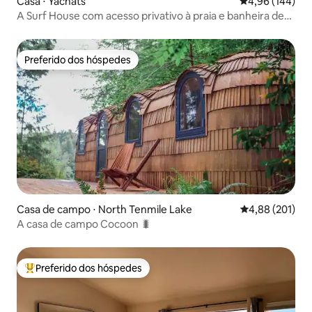
Casa ⋅ Yachats
4,96 de uma av
4,96 (144)
A Surf House com acesso privativo à praia e banheira de
hidromassagem!
Preferido dos hóspedes
Preferido dos hóspedes
Casa de campo ⋅ North Tenmile Lake
4,88 de uma av
4,88 (201)
A casa de campo Cocoon 🐛
Preferido dos hóspedes
Entre os melhores preferidos dos hóspedes