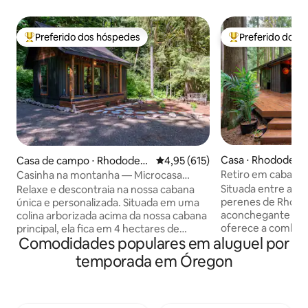
Preferido dos hóspedes
Preferido dos 
Entre os melhores preferidos dos hóspedes
Entre os melhore
Casa ⋅ Rhododend
Casa de campo ⋅ Rhododen
4,95 de uma avaliação média de 
4,95 (615)
dron
Retiro em cabana 
Casinha na montanha — Microcasa
banheira de hidr
espaçosa
Situada entre as 
Relaxe e descontraia na nossa cabana
permitidos)
perenes de Rhodo
única e personalizada. Situada em uma
aconchegante cab
colina arborizada acima da nossa cabana
oferece a combina
principal, ela fica em 4 hectares de
Comodidades populares em aluguel por
conforto moderno 
terreno privado com vegetação, na
você está mergul
divisa com a Floresta Nacional do Monte
temporada em Óregon
hidromassagem pri
Hood. A cabana foi projetada para
desfrutando de u
oferecer conforto o ano todo, incluindo
deck ou relaxando 
ar-condicionado para os dias mais
este retiro foi pr
quentes de verão. Um refúgio perfeito