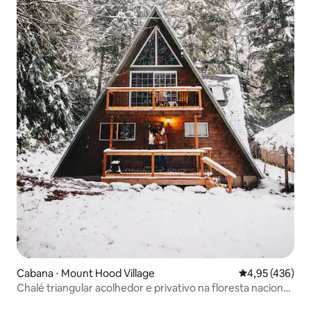
Cabana ⋅ Mount Hood Village
4,95 de uma av
4,95 (436)
Chalé triangular acolhedor e privativo na floresta nacional
do Monte Hood