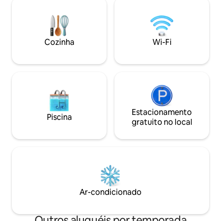
tranquilas durante 
para casais que querem passar um fim
interior, tetos ab
de semana romântico na floresta ou
de madeira e janel
uma base para quem está aqui para
trazem o exterior 
aproveitar tudo o que Mt. Hood tem a
Cozinha
Wi-Fi
enchendo o espaço
oferecer. Caminhadas, pesca e esqui
Com uma cozinha 
ficam a poucos minutos de distância!
elegante
Estacionamento
Piscina
gratuito no local
Ar-condicionado
Outros aluguéis por temporada