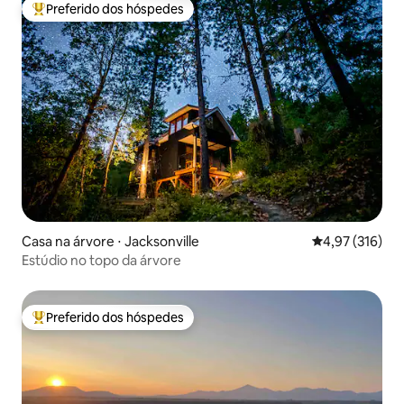
Preferido dos hóspedes
Entre os melhores preferidos dos hóspedes
Casa na árvore ⋅ Jacksonville
4,97 de uma av
4,97 (316)
Estúdio no topo da árvore
Preferido dos hóspedes
Entre os melhores preferidos dos hóspedes