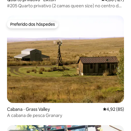
#205 Quarto privativo (2 camas queen size) no centro de
Elkton
Preferido dos hóspedes
Preferido dos hóspedes
Cabana ⋅ Grass Valley
4,92 de uma a
4,92 (85)
A cabana de pesca Granary