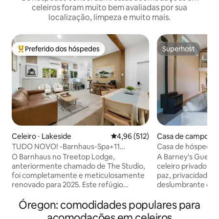
celeiros foram muito bem avaliadas por sua
localização, limpeza e muito mais.
Preferido dos hóspedes
Superhost
Entre os melhores preferidos dos hóspedes
Superhost
Celeiro ⋅ Lakeside
4,96 de uma avaliação média de 
4,96 (512)
Casa de campo ⋅ B
TUDO NOVO! -Barnhaus-Spa+11
Casa de hóspedes 
Acres+EV+Ginásio+Acesso ao Lago
tranquilo e costei
O Barnhaus no Treetop Lodge,
A Barney's Guest 
anteriormente chamado de The Studio,
celeiro privado e
foi completamente e meticulosamente
paz, privacidade e 
renovado para 2025. Este refúgio
deslumbrante de S
artesanal acomoda 7 pessoas (2 camas
Cuidadosamente 
Óregon: comodidades populares para
king, 1 beliche e um sofá-cama) com TVs
excepcionalmente s
de luxo, um PC de jogos de alta
para casais ou viaj
acomodações em celeiros