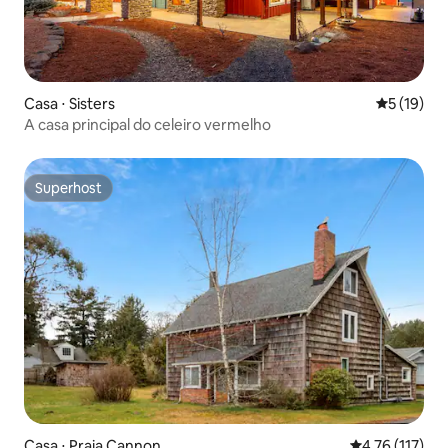
Casa ⋅ Sisters
5 de uma a
5 (19)
A casa principal do celeiro vermelho
Superhost
Superhost
Casa ⋅ Praia Cannon
4,76 de uma av
4,76 (117)