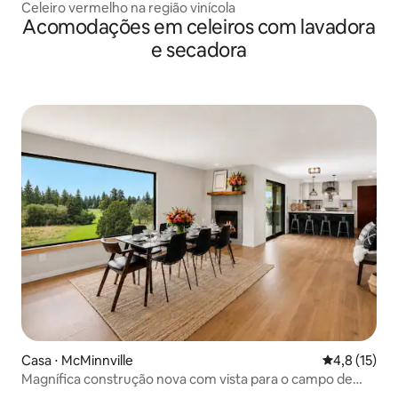
Celeiro vermelho na região vinícola
Acomodações em celeiros com lavadora
e secadora
Casa ⋅ McMinnville
4,8 de uma a
4,8 (15)
Magnífica construção nova com vista para o campo de
golfe