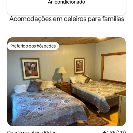
Ar-condicionado
Acomodações em celeiros para famílias
Preferido dos hóspedes
Preferido dos hóspedes
Quarto privativo ⋅ Elkton
4,86 de uma av
4,86 (127)