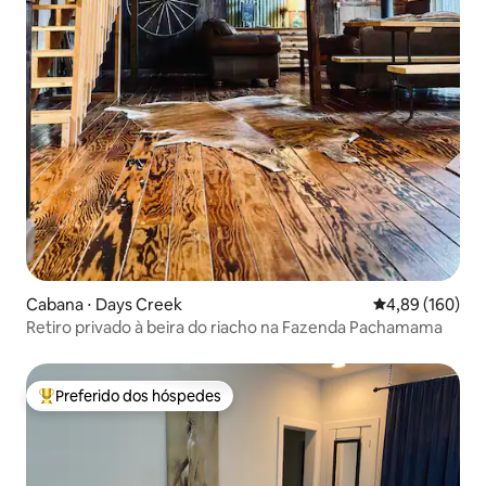
Cabana ⋅ Days Creek
4,89 de uma av
4,89 (160)
Retiro privado à beira do riacho na Fazenda Pachamama
Preferido dos hóspedes
Entre os melhores preferidos dos hóspedes