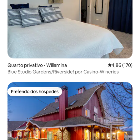
Quarto privativo ⋅ Willamina
4,86 de uma av
4,86 (170)
Blue Studio Gardens/Riverside! por Casino-Wineries
Preferido dos hóspedes
Preferido dos hóspedes