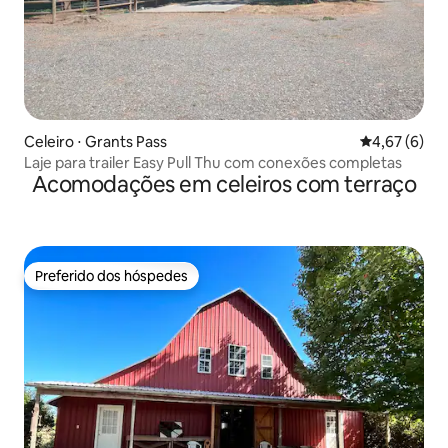
Celeiro ⋅ Grants Pass
4,67 de uma 
4,67 (6)
Laje para trailer Easy Pull Thu com conexões completas
Acomodações em celeiros com terraço
Preferido dos hóspedes
Preferido dos hóspedes