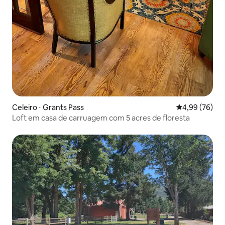
Celeiro ⋅ Grants Pass
4,99 de uma a
4,99 (76)
Loft em casa de carruagem com 5 acres de floresta