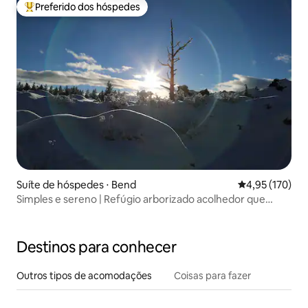
Preferido dos hóspedes
Entre os melhores preferidos dos hóspedes
Suíte de hóspedes ⋅ Bend
4,95 de uma av
4,95 (170)
Simples e sereno | Refúgio arborizado acolhedor que
aceita animais de estimação
Destinos para conhecer
Outros tipos de acomodações
Coisas para fazer