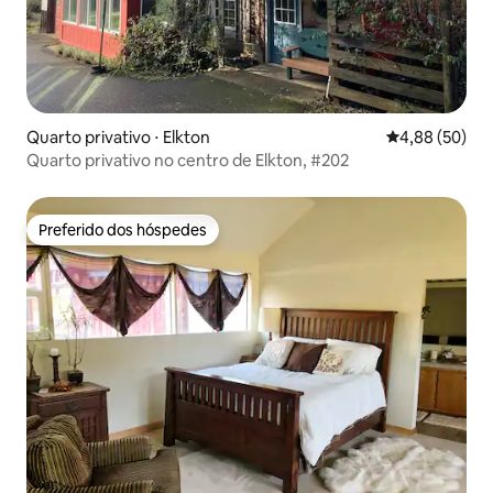
Quarto privativo ⋅ Elkton
4,88 de uma a
4,88 (50)
Quarto privativo no centro de Elkton, #202
Preferido dos hóspedes
Preferido dos hóspedes