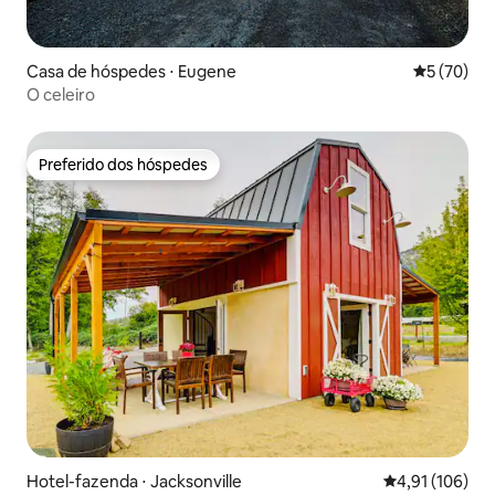
Casa de hóspedes ⋅ Eugene
5 de uma a
5 (70)
O celeiro
Preferido dos hóspedes
Preferido dos hóspedes
Hotel-fazenda ⋅ Jacksonville
4,91 de uma av
4,91 (106)