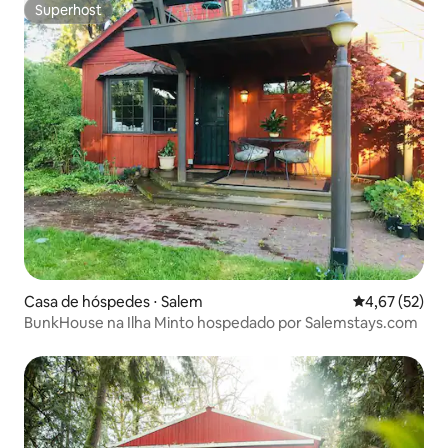
Superhost
Superhost
Casa de hóspedes ⋅ Salem
4,67 de uma a
4,67 (52)
BunkHouse na Ilha Minto hospedado por Salemstays.com