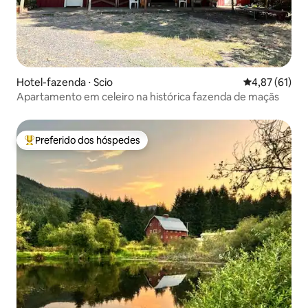
Hotel-fazenda ⋅ Scio
4,87 de uma a
4,87 (61)
Apartamento em celeiro na histórica fazenda de maçãs
Preferido dos hóspedes
Entre os melhores preferidos dos hóspedes